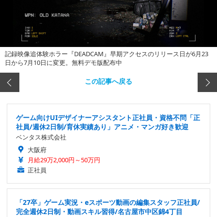
記録映像追体験ホラー『DEADCAM』早期アクセスのリリース日が6月23
日から7月10日に変更。無料デモ版配布中
この記事へ戻る
ゲーム向けUIデザイナーアシスタント正社員・資格不問「正
社員/週休2日制/育休実績あり」アニメ・マンガ好き歓迎
ベンタス株式会社
大阪府
月給29万2,000円～50万円
正社員
「27卒」ゲーム実況・eスポーツ動画の編集スタッフ正社員/
完全週休2日制・動画スキル習得/名古屋市中区錦4丁目