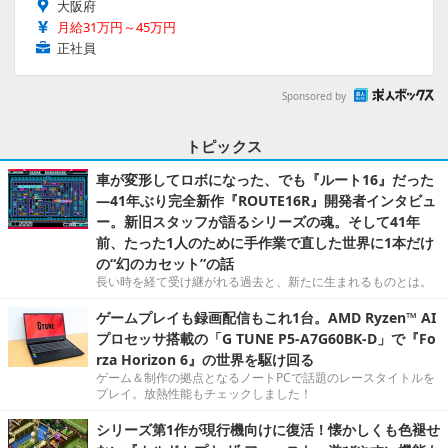
大阪府
月給31万円～45万円
正社員
Sponsored by
トピックス
車が変形してロボになった、でも『ルート16』だった
―41年ぶり完全新作『ROUTE16R』開発者インタビュ
ー。新旧スタッフが語るシリーズの魂。そして41年
前、たった1人のために手作業で直した世界に1本だけ
の“幻のカセット”の話
長い時を経て受け継がれる過去と、新たに生まれるものとは。
ゲームプレイも録画配信もこれ1台。AMD Ryzen™ AI
プロセッサ搭載の「G TUNE P5-A7G60BK-D」で『Fo
rza Horizon 6』の世界を駆け回る
ゲーム＆制作の拠点となるノートPCで話題のレースタイトルを
プレイ。放熱性能もチェックしました！
シリーズ第1作が現行機向けに復活！懐かしくも色褪せ