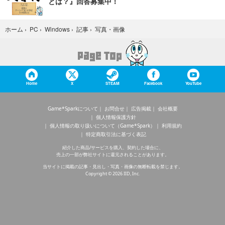
とは？』回答募集中！
写真・画像
ホーム
›
PC
›
Windows
›
記事
›
Home
X
STEAM
Facebook
YouTube
Game*Sparkについて
お問合せ
広告掲載
会社概要
個人情報保護方針
個人情報の取り扱いについて（Game*Spark）
利用規約
特定商取引法に基づく表記
紹介した商品/サービスを購入、契約した場合に、
売上の一部が弊社サイトに還元されることがあります。
当サイトに掲載の記事・見出し・写真・画像の無断転載を禁じます。
Copyright © 2026 IID, Inc.