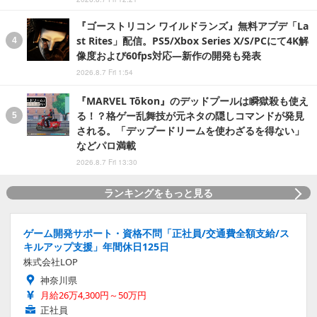
『ゴーストリコン ワイルドランズ』無料アプデ「La
st Rites」配信。PS5/Xbox Series X/S/PCにて4K解
像度および60fps対応―新作の開発も発表
2026.8.7 Fri 1:54
『MARVEL Tōkon』のデッドプールは瞬獄殺も使え
る！？格ゲー乱舞技が元ネタの隠しコマンドが発見
される。「デップードリームを使わざるを得ない」
などパロ満載
2026.8.7 Fri 13:30
ランキングをもっと見る
ゲーム開発サポート・資格不問「正社員/交通費全額支給/ス
キルアップ支援」年間休日125日
株式会社LOP
神奈川県
月給26万4,300円～50万円
正社員