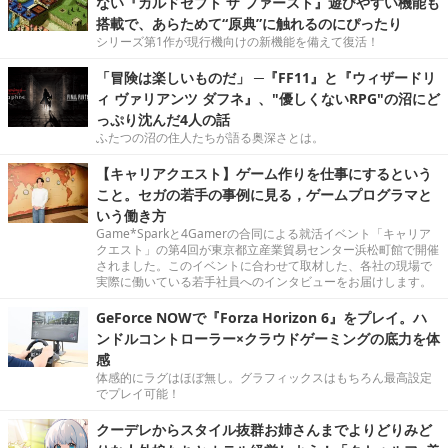
ない『カルドセプト ザ ファースト』遊びやすい機能も
搭載で、あらためて“原典”に触れるのにぴったり
シリーズ第1作が現行機向けの新機能を備えて復活！
「冒険は楽しいものだ」 ─『FF11』と『ウィザードリ
ィ ヴァリアンツ ダフネ』、"優しくないRPG"の沼にど
っぷり沈んだ4人の話
ふたつの沼の住人たちが語る奥深さとは。
【キャリアクエスト】ゲーム作りを仕事にするという
こと。セガの若手の事例に見る，ゲームプログラマと
いう働き方
Game*Sparkと4Gamerの合同による就活イベント「キャリア
クエスト」の第4回が東京都立産業貿易センター浜松町館で開催
されました。このイベントに合わせて取材した、各社の現場で
実際に働いている若手社員へのインタビューをお届けします。
GeForce NOWで『Forza Horizon 6』をプレイ。ハ
ンドルコントローラー×クラウドゲーミングの底力を体
感
体感的にラグはほぼ無し。グラフィックスはもちろん最高設定
でプレイ可能！
クーデレからスタイル抜群お姉さんまでよりどりみど