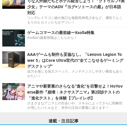
りな人外娘たちとホテル経営しよう！「クトゥルフ×美
少女」テーマのADV『ヨグ=ソトースの庭』が日本語
対応
ツンデレドラゴン娘や無口な複眼死神美少女など、属性てんこ
もりのヒロインたちがアツい！
ゲームコマースの最前線ーXsolla特集
Xsollaの最新情報はこちらから！
AAAゲームも制作も妥協なし。「Lenovo Legion To
wer 5」はCore Ultra世代の“全てこなせるゲーミング
デスクトップ”
迫力を感じる強力スペック。メンテナンスしやすい構造もあり
がたい！
アニマや新要素のさらなる“進化”を目撃せよ！HoYov
erse新作『崩壊：ネクサスアニマ』第2回βテストの
「進化テスト」を体験【プレイレポ】
さまざまなアニマとの出会いや、スキルによってさらに戦略性
が増したバトルなど、本作の注目の要素に迫ります！
連載・注目記事