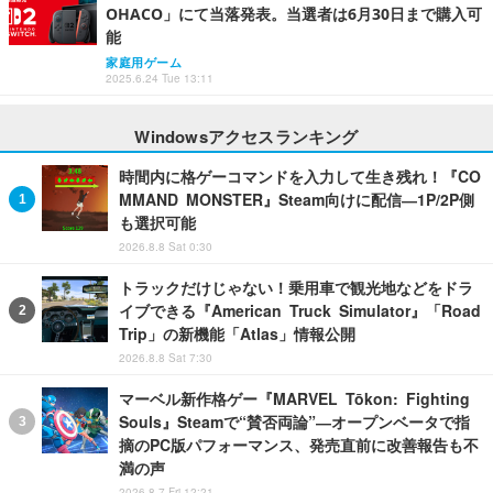
OHACO」にて当落発表。当選者は6月30日まで購入可
能
家庭用ゲーム
2025.6.24 Tue 13:11
Windowsアクセスランキング
時間内に格ゲーコマンドを入力して生き残れ！『CO
MMAND MONSTER』Steam向けに配信―1P/2P側
も選択可能
2026.8.8 Sat 0:30
トラックだけじゃない！乗用車で観光地などをドラ
イブできる『American Truck Simulator』「Road
Trip」の新機能「Atlas」情報公開
2026.8.8 Sat 7:30
マーベル新作格ゲー『MARVEL Tōkon: Fighting
Souls』Steamで“賛否両論”―オープンベータで指
摘のPC版パフォーマンス、発売直前に改善報告も不
満の声
2026.8.7 Fri 12:21