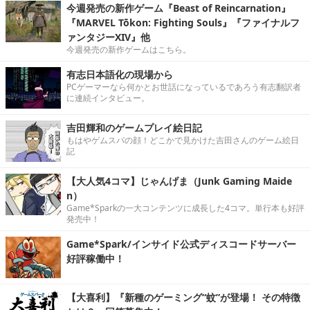
今週発売の新作ゲーム『Beast of Reincarnation』
『MARVEL Tōkon: Fighting Souls』『ファイナルフ
ァンタジーXIV』他
今週発売の新作ゲームはこちら。
有志日本語化の現場から
PCゲーマーなら何かとお世話になっているであろう有志翻訳者
に連続インタビュー。
吉田輝和のゲームプレイ絵日記
もはやゲムスパの顔！どこかで見かけた吉田さんのゲーム絵日
記
【大人気4コマ】じゃんげま（Junk Gaming Maide
n）
Game*Sparkの一大コンテンツに成長した4コマ。単行本も好評
発売中！
Game*Spark/インサイド公式ディスコードサーバー
好評稼働中！
【大喜利】『新種のゲーミング“蚊”が登場！ その特徴