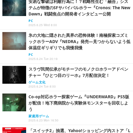
安易な撃破は利敵行為に！？戦略性生む「融合」シス
テムが特徴のSFサバイバルホラー『Cronos: The New
Dawn』戦闘焦点の開発者インタビュー公開
PC
2025.6.25 Wed 8:00
氷の大地に隠された異界の恐怖体験！南極探索コズミ
ックホラーADV『NEDRA』発売―見つからないよう低
体温症ギリギリでも我慢我慢
PC
2025.6.24 Tue 20:19
スラヴ民間伝承がモチーフのモノクロホラーアドベン
チャー『ひとつ目のリーホ』7月配信決定！
ゲーム文化
2025.6.24 Tue 8:00
Co-op対応ホラー探索ゲーム『UNDERWARD』PS5版
が配信！地下廃病院から実験体モンスターを回収しよ
う
家庭用ゲーム
2025.6.23 Mon 16:50
「スイッチ2」抽選、Yahoo!ショッピング内ストア「L