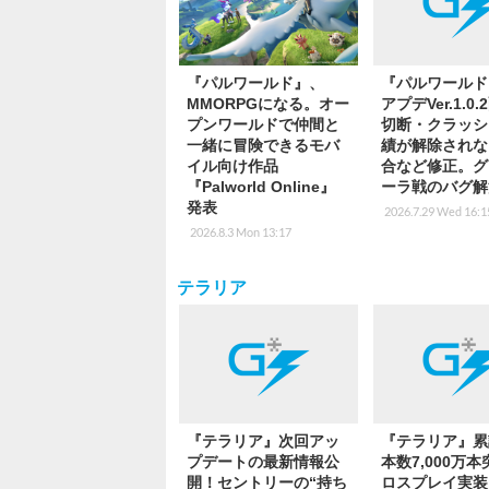
『パルワールド』、
『パルワールド
MMORPGになる。オー
アプデVer.1.0
プンワールドで仲間と
切断・クラッシ
一緒に冒険できるモバ
績が解除されな
イル向け作品
合など修正。グ
『Palworld Online』
ーラ戦のバグ解
発表
2026.7.29 Wed 16:1
2026.8.3 Mon 13:17
テラリア
『テラリア』次回アッ
『テラリア』累
プデートの最新情報公
本数7,000万
開！セントリーの“持ち
ロスプレイ実装