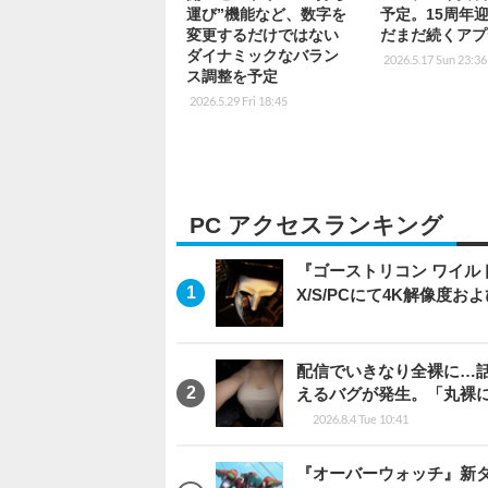
運び”機能など、数字を
予定。15周年
変更するだけではない
だまだ続くアプ
ダイナミックなバラン
2026.5.17 Sun 23:36
ス調整を予定
2026.5.29 Fri 18:45
PC アクセスランキング
『ゴーストリコン ワイルドラン
X/S/PCにて4K解像度お
配信でいきなり全裸に…
えるバグが発生。「丸裸
2026.8.4 Tue 10:41
『オーバーウォッチ』新タ