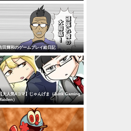
吉田輝和のゲームプレイ絵日記
【大人気4コマ】じゃんげま（Junk Gaming
Maiden）