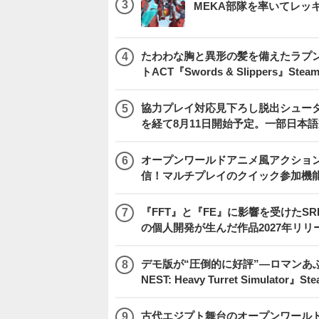
MEKA部隊を率いてレッ
たわわな胸と異形の髪を備えたラプ
トACT『Swords & Slippers』S
協力プレイ対応見下ろし脱出シューター
を経て8月11日開始予定。一部日本
オープンワールドアニメ風アクション
信！マルチプレイのクイック参加機
『FFT』と『FE』に影響を受けたSR
の個人開発が生んだ作品2027年リリ
デモ版が“圧倒的に好評”―ロマンあ
NEST: Heavy Turret Simulator
古代エジプト舞台のオープンワールドRPG『H