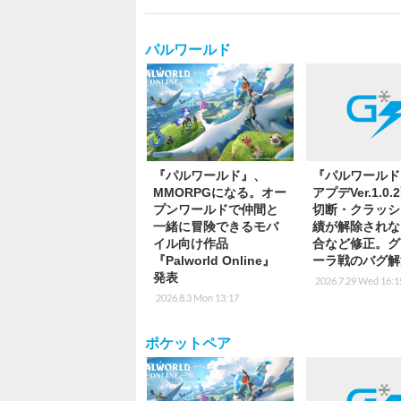
パルワールド
『パルワールド』、
『パルワールド
MMORPGになる。オー
アプデVer.1.0
プンワールドで仲間と
切断・クラッシ
一緒に冒険できるモバ
績が解除されな
イル向け作品
合など修正。グ
『Palworld Online』
ーラ戦のバグ解
発表
2026.7.29 Wed 16:1
2026.8.3 Mon 13:17
ポケットペア