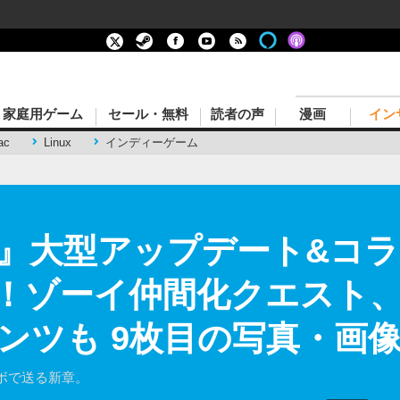
家庭用ゲーム
セール・無料
読者の声
漫画
イン
ac
Linux
インディーゲーム
』大型アップデート&コ
！ゾーイ仲間化クエスト
ンツも 9枚目の写真・画
ボで送る新章。