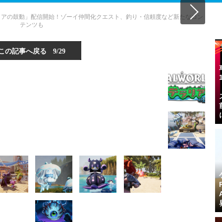
リアの鼓動」配信開始！ゾーイ仲間化クエスト、釣り・信頼度など新たなコン
テンツも
この記事へ戻る
9/29