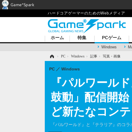
Game*Spark
ハードコアゲーマーのためのWebメディア
ホーム
特集
PCゲーム
Windows
M
ホーム
›
PC
›
Windows
›
記事
›
写真・画像
PC
Windows
『パルワールド
鼓動」配信開始
ど新たなコンテ
『パルワールド』と『テラリア』のコラ