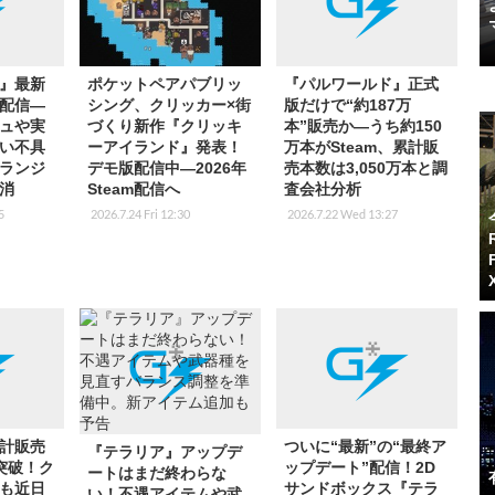
』最新
ポケットペアパブリッ
『パルワールド』正式
.2配信―
シング、クリッカー×街
版だけで“約187万
ュや実
づくり新作『クリッキ
本”販売か―うち約150
い不具
ーアイランド』発表！
万本がSteam、累計販
ランジ
デモ版配信中―2026年
売本数は3,050万本と調
消
Steam配信へ
査会社分析
5
2026.7.24 Fri 12:30
2026.7.22 Wed 13:27
計販売
ついに“最新”の“最終ア
『テラリア』アップデ
本突破！ク
ップデート”配信！2D
ートはまだ終わらな
も近日
サンドボックス『テラ
い！不遇アイテムや武