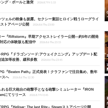
キング・ボールと激突
2026.8.7 Fri 1:15
ンツェルの映像も披露。セクシー童話ヒロイン戦うローグライ
teamストアページ公開
2026.8.6 Thu 23:00
『Riftstorm』早期アクセストレイラー公開―約5年の開発
語対応の体験版も配信中
2026.8.6 Thu 23:15
RPG『ドラゴンソード:アウェイクニング』アップデート配
能追加等改善、緩和多数
2026.8.6 Thu 23:45
PG『Beaten Path』正式発表！クラファンで注目集め、数年
ースへ
2026.8.6 Thu 12:30
ふれる巨大砲台の砲撃手となる砲撃シミュレーター『IRON
』Steamにてリリース
2026.8.7 Fri 0:45
elisar: The last Rite』Steamストアページ公開