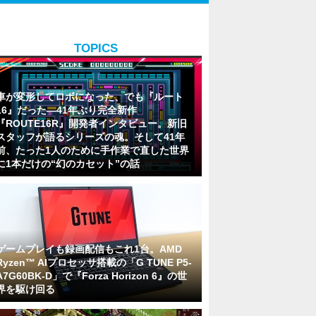
TOPICS
車が変形してロボになった、でも『ルート
16』だった―41年ぶり完全新作
『ROUTE16R』開発者インタビュー。新旧
スタッフが語るシリーズの魂。そして41年
前、たった1人のために手作業で直した世界
に1本だけの“幻のカセット”の話
ゲームプレイも録画配信もこれ1台。AMD
Ryzen™ AIプロセッサ搭載の「G TUNE P5-
A7G60BK-D」で『Forza Horizon 6』の世
界を駆け回る