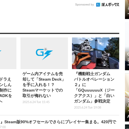
Sponsored by
ゲーム内アイテムを売
『機動戦士ガンダム
「ドラえ
却して「Steam Deck」
バトルオペレーション
ンしん
を手に入れる！？
２』に
制作に
Steamマーケットでの
「GQuuuuuuX（ジー
ADKを
取引が侮れない
クアクス）」と「白い
へ
ガンダム」参戦決定
2025.6.24 Tue 15:45
2025.6.24 Tue 19:08
II』Steam版90%オフセールでさらにプレイヤー集まる。420円で
 7:00