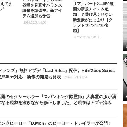
迎えてま
リア』パート2―650種
器種を見直すバランス
デ
類の新規アイテム追
調整を準備中。新アイ
加！？遊び尽くせない
テム追加も予告
新要素がたっぷり【ク
2026.5.2 Sat 6:00
ラフトサバイバル名
鑑】
2026.1.31 Sat 20:00
ズ』無料アプデ「Last Rites」配信。PS5/Xbox Series
よび60fps対応―新作の開発も発表
2026.8.7 Fri 1:54
話題のセクシーホラー『スパンキング除霊師』人妻霊の服が消
になる現象を泣きながら修正しました」と現在はアプデ済み
ンクヒーロー「D.Mon」のヒーロー・トレイラーが公開！