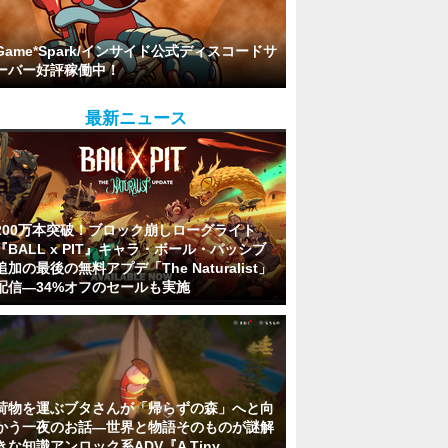
Game*Spark/インサイド公式ディスコードサ
ーバー好評稼働中！
最新ニュース
200万本突破！ブロック崩しローグライト
『BALL x PIT』キャラ・ボール・パッシブ
追加の最後の無料アプデ「The Naturalist」
配信―34%オフのセールも実施
荷物を運ぶブタさんが「帰らずの森」へと向
かう一夜のお話―世界と物語そのものが謎解
きな知識アンロック系ADV『A Tiny