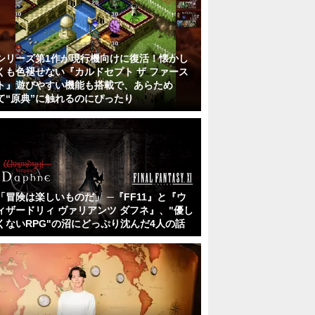
シリーズ第1作が現行機向けに復活！懐かし
くも色褪せない『カルドセプト ザ ファース
ト』遊びやすい機能も搭載で、あらため
て“原典”に触れるのにぴったり
「冒険は楽しいものだ」 ─『FF11』と『ウ
ィザードリィ ヴァリアンツ ダフネ』、"優し
くないRPG"の沼にどっぷり沈んだ4人の話