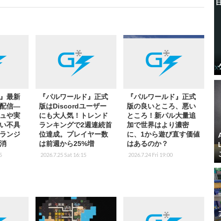
』最新
『パルワールド』正式
『パルワールド』正式
.2配信―
版はDiscordユーザー
版の良いところ、悪い
ュや実
にも大人気！トレンド
ところ！新パル大量追
い不具
ランキングで2週連続首
加で世界はより濃密
ランジ
位達成。プレイヤー数
に、1から遊び直す価値
消
は前週から25%増
はあるのか？
5
2026.7.25 Sat 16:15
2026.7.24 Fri 19:00