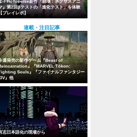
よ！HoYoverse新作『崩壊：ネクサスアニ
マ』第2回βテストの「進化テスト」を体験
【プレイレポ】
連載・注目記事
今週発売の新作ゲーム『Beast of
Reincarnation』『MARVEL Tōkon:
Fighting Souls』『ファイナルファンタジー
XIV』他
有志日本語化の現場から