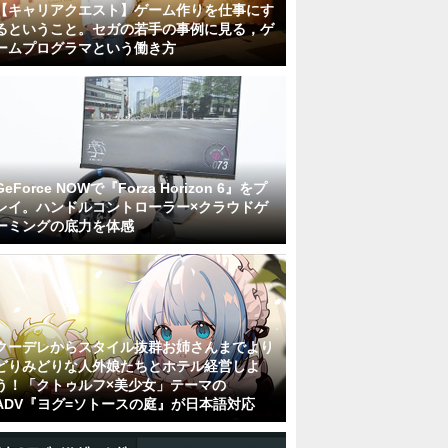
【キャリアクエスト】ゲーム作りを仕事にす
るということ。セガの若手の事例に見る，ゲ
ームプログラマという働き方
GeForce NOWで『Forza Horizon 6』をプ
レイ。ハンドルコントローラー×クラウドゲ
ーミングの底力を体感
クーデレからスタイル抜群お姉さんまでより
どりみどりな人外娘たちとホテル経営しよ
う！「クトゥルフ×美少女」テーマの
ADV『ヨグ=ソトースの庭』が日本語対応