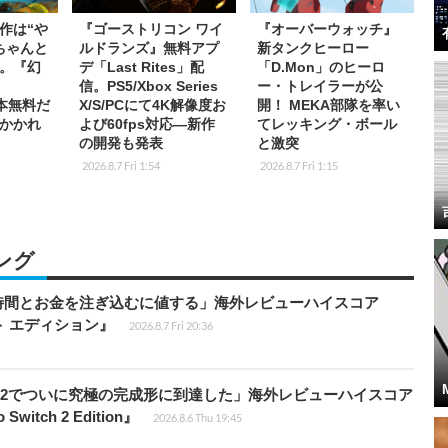
作は“や
『ゴーストリコン ワイ
『オーバーウォッチ』
ちゃんと
ルドランズ』無料アプ
新タンクヒーロー
。『幻
デ「Last Rites」配
「D.Mon」のヒーロ
信。PS5/Xbox Series
ー・トレイラーが公
基本無料だ
X/S/PCにて4K解像度お
開！ MEKA部隊を率い
かかれ
よび60fps対応―新作
てレッキング・ボール
の開発も発表
と激突
2026.8.7 Fri 1:54
2026.8.7 Fri 1:15
ング
時間とお金を注ぎ込むに値する」海外レビューハイスコア
ート エディション』
2026.8.7 Fri 20:36
チ2でついに究極の完成形に到達した」海外レビューハイスコア
witch 2 Edition』
2026.8.6 Thu 19:45