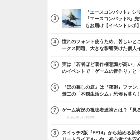
『エースコンバット』シ
『エースコンバット8』
もお届け【イベントレポ
憧れのフォント使うため、苦しいとこ
ークス問題、大きな影響受けた個人
実は「若者ほど著作権意識が高い」
のイベントで「ゲームの音作り」と
『ほの暮しの庭』は『夜廻』ファン、
無二の「不穏生活シム」恐怖も暮ら
ゲーム実況の視聴者連携とは？「見るだ
2026.8.8 Sat 12:30
スイッチ2版『FF14』から始める新
リートライアル」や、初心者でも安