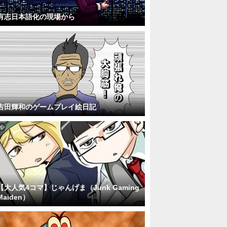
有志日本語化の現場から
吉田輝和のゲームプレイ絵日記
【大人気4コマ】じゃんげま（Junk Gaming
Maiden）