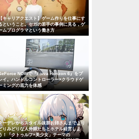
【キャリアクエスト】ゲーム作りを仕事にす
るということ。セガの若手の事例に見る，ゲ
ームプログラマという働き方
GeForce NOWで『Forza Horizon 6』をプ
レイ。ハンドルコントローラー×クラウドゲ
ーミングの底力を体感
クーデレからスタイル抜群お姉さんまでより
どりみどりな人外娘たちとホテル経営しよ
う！「クトゥルフ×美少女」テーマの