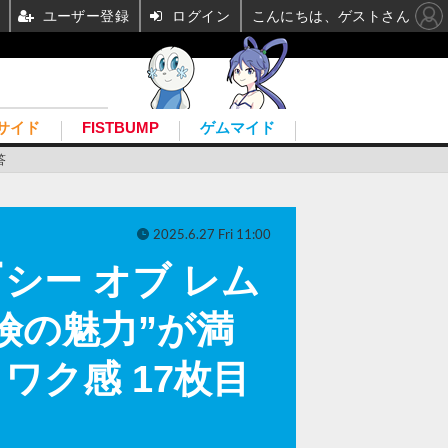
ユーザー登録
ログイン
こんにちは、ゲストさん
サイド
FISTBUMP
ゲムマイド
答
2025.6.27 Fri 11:00
シー オブ レム
険の魅力”が満
ク感 17枚目