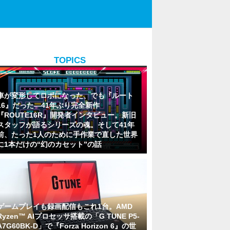
TOPICS
車が変形してロボになった、でも『ルート
16』だった―41年ぶり完全新作
『ROUTE16R』開発者インタビュー。新旧
スタッフが語るシリーズの魂。そして41年
前、たった1人のために手作業で直した世界
に1本だけの“幻のカセット”の話
ゲームプレイも録画配信もこれ1台。AMD
Ryzen™ AIプロセッサ搭載の「G TUNE P5-
A7G60BK-D」で『Forza Horizon 6』の世