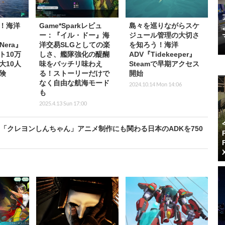
！海洋
Game*Sparkレビュ
島々を巡りながらスケ
ー：『イル・ドー』海
ジュール管理の大切さ
 Nera』
洋交易SLGとしての楽
を知ろう！海洋
ト10万
しさ、艦隊強化の醍醐
ADV『Tidekeeper』
大10人
味をバッチリ味わえ
Steamで早期アクセス
険
る！ストーリーだけで
開始
なく自由な航海モード
2024.10.14 Mon 14:06
も
2025.4.13 Sun 17:00
」「クレヨンしんちゃん」アニメ制作にも関わる日本のADKを750