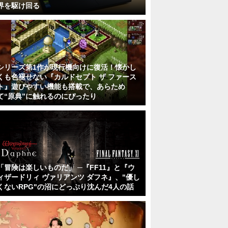
界を駆け回る
シリーズ第1作が現行機向けに復活！懐かし
くも色褪せない『カルドセプト ザ ファース
ト』遊びやすい機能も搭載で、あらため
て“原典”に触れるのにぴったり
「冒険は楽しいものだ」 ─『FF11』と『ウ
ィザードリィ ヴァリアンツ ダフネ』、"優し
くないRPG"の沼にどっぷり沈んだ4人の話