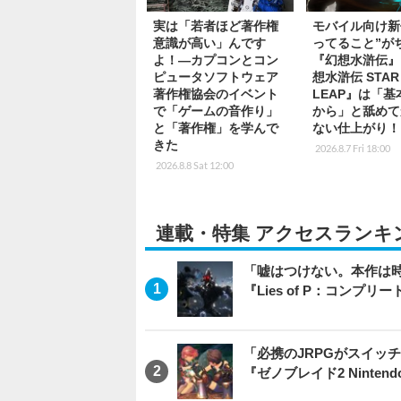
実は「若者ほど著作権
モバイル向け新
意識が高い」んです
ってること”が
よ！―カプコンとコン
『幻想水滸伝』
ピュータソフトウェア
想水滸伝 STAR
著作権協会のイベント
LEAP』は「
で「ゲームの音作り」
から」と舐めて
と「著作権」を学んで
ない仕上がり！
きた
2026.8.7 Fri 18:00
2026.8.8 Sat 12:00
連載・特集 アクセスランキ
「嘘はつけない。本作は
『Lies of P：コンプリ
「必携のJRPGがスイッ
『ゼノブレイド2 Nintendo S