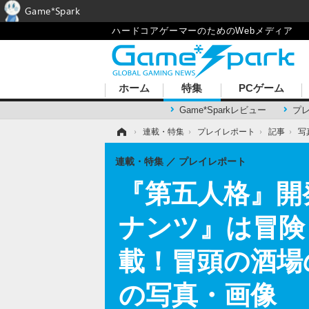
Game*Spark
ハードコアゲーマーのためのWebメディア
ホーム
特集
PCゲーム
Game*Sparkレビュー
プ
ホーム
›
連載・特集
›
プレイレポート
›
記事
›
写
連載・特集
プレイレポート
『第五人格』開
ナンツ』は冒険
載！冒頭の酒場
の写真・画像