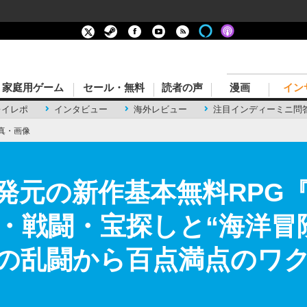
家庭用ゲーム
セール・無料
読者の声
漫画
イン
レイレポ
インタビュー
海外レビュー
注目インディーミニ問
真・画像
発元の新作基本無料RPG『
・戦闘・宝探しと“海洋冒
の乱闘から百点満点のワクワ