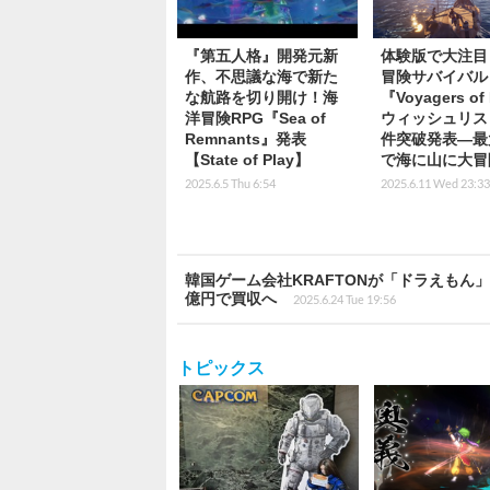
『第五人格』開発元新
体験版で大注目
作、不思議な海で新た
冒険サバイバル
な航路を切り開け！海
『Voyagers of
洋冒険RPG『Sea of
ウィッシュリス
Remnants』発表
件突破発表―最
【State of Play】
で海に山に大冒
2025.6.5 Thu 6:54
2025.6.11 Wed 23:33
韓国ゲーム会社KRAFTONが「ドラえもん
億円で買収へ
2025.6.24 Tue 19:56
トピックス