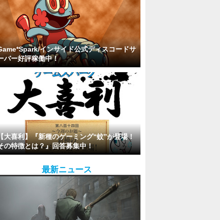
Game*Spark/インサイド公式ディスコードサ
ーバー好評稼働中！
【大喜利】『新種のゲーミング“蚊”が登場！
その特徴とは？』回答募集中！
最新ニュース