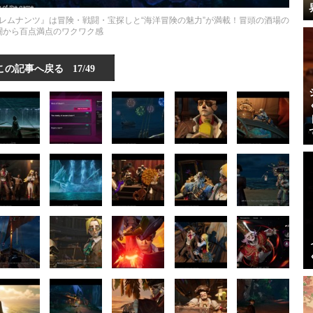
 レムナンツ』は冒険・戦闘・宝探しと“海洋冒険の魅力”が満載！冒頭の酒場の
闘から百点満点のワクワク感
この記事へ戻る
17/49