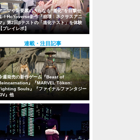
アニマや新要素のさらなる“進化”を目撃せ
よ！HoYoverse新作『崩壊：ネクサスアニ
マ』第2回βテストの「進化テスト」を体験
【プレイレポ】
連載・注目記事
今週発売の新作ゲーム『Beast of
Reincarnation』『MARVEL Tōkon:
Fighting Souls』『ファイナルファンタジー
XIV』他