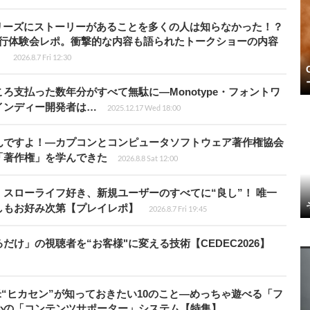
リーズにストーリーがあることを多くの人は知らなかった！？
先行体験会レポ。衝撃的な内容も語られたトークショーの内容
】
2026.8.7 Fri 12:30
ろ支払った数年分がすべて無駄に―Monotype・フォントワ
インディー開発者は…
2025.12.17 Wed 18:00
んですよ！―カプコンとコンピュータソフトウェア著作権協会
「著作権」を学んできた
2026.8.8 Sat 12:00
スローライフ好き、新規ユーザーのすべてに“良し”！ 唯一
しもお好み次第【プレイレポ】
2026.8.7 Fri 19:45
け」の視聴者を“お客様"に変える技術【CEDEC2026】
米“ヒカセン”が知っておきたい10のこと―めっちゃ遊べる「フ
心の「コンテンツサポーター」システム【特集】