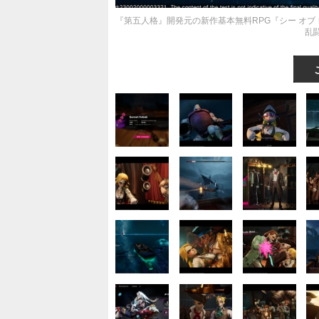
『第五人格』開発元の新作基本無料RPG『シー オブ
乱