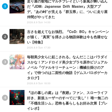
走り屋の聖地にマルチプレイという新風が舞い込ん
だ『JDM: Japanese Drift Master』大型アプ
デ。“あの峠”が見える「群玉県」に、ついに走り屋
仲間がやってきた
2026.8.9 Sun 14:00
古さを超えてなお強烈。『CoD: BO』キャンペーン
が描く、“真実”を揺さぶる物語体験は今も色褪せな
い【特集】
2026.8.9 Sun 17:30
毎朝美少女らに起こされる。なんだここはパラダイ
スかな！アンドロイド美少女プラモ原作ビジュアル
ノベル『ヴァルキリーチューン：機械仕掛けのア
イ』で待つのは二面性の物語【ゲムスパロボゲーカ
タログ】
2026.8.9 Sun 18:00
『ほの暮しの庭』は『夜廻』ファン、スローライフ
好き、新規ユーザーのすべてに“良し”！ 唯一無二の
「不穏生活シム」恐怖も暮らしもお好み次第【プレ
イレポ】