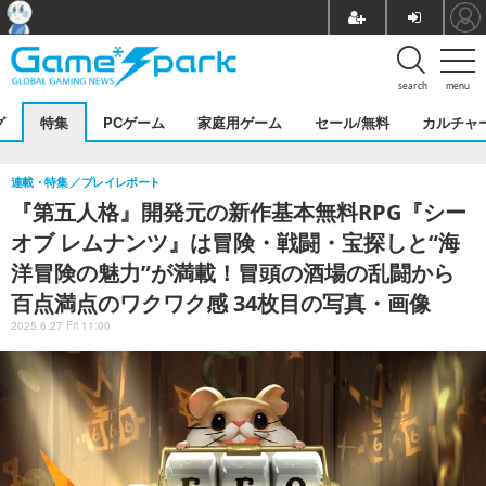
search
menu
グ
特集
PCゲーム
家庭用ゲーム
セール/無料
カルチャ
連載・特集
プレイレポート
『第五人格』開発元の新作基本無料RPG『シー
オブ レムナンツ』は冒険・戦闘・宝探しと“海
洋冒険の魅力”が満載！冒頭の酒場の乱闘から
百点満点のワクワク感 34枚目の写真・画像
2025.6.27 Fri 11:00