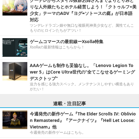
クーデレからスタイル抜群お姉さんまでよりどりみど
りな人外娘たちとホテル経営しよう！「クトゥルフ×美
少女」テーマのADV『ヨグ=ソトースの庭』が日本語
対応
ツンデレドラゴン娘や無口な複眼死神美少女など、属性てんこ
もりのヒロインたちがアツい！
ゲームコマースの最前線ーXsolla特集
Xsollaの最新情報はこちらから！
AAAゲームも制作も妥協なし。「Lenovo Legion To
wer 5」はCore Ultra世代の“全てこなせるゲーミング
デスクトップ”
迫力を感じる強力スペック。メンテナンスしやすい構造もあり
がたい！
連載・注目記事
今週発売の新作ゲーム『The Elder Scrolls IV: Oblivio
n Remastered』『アークナイツ』『Hell Let Loose:
Vietnam』他
今週発売の新作ゲームはこちら。