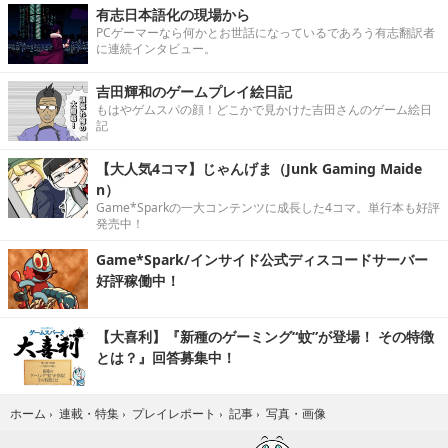
有志日本語化の現場から
PCゲーマーなら何かとお世話になっているであろう有志翻訳者
に連続インタビュー。
吉田輝和のゲームプレイ絵日記
もはやゲムスパの顔！どこかで見かけた吉田さんのゲーム絵日
記
【大人気4コマ】じゃんげま（Junk Gaming Maide
n）
Game*Sparkの一大コンテンツに成長した4コマ。単行本も好評
発売中！
Game*Spark/インサイド公式ディスコードサーバー
好評稼働中！
【大喜利】『新種のゲーミング“蚊”が登場！ その特徴
とは？』回答募集中！
写真・画像
ホーム
›
連載・特集
›
プレイレポート
›
記事
›