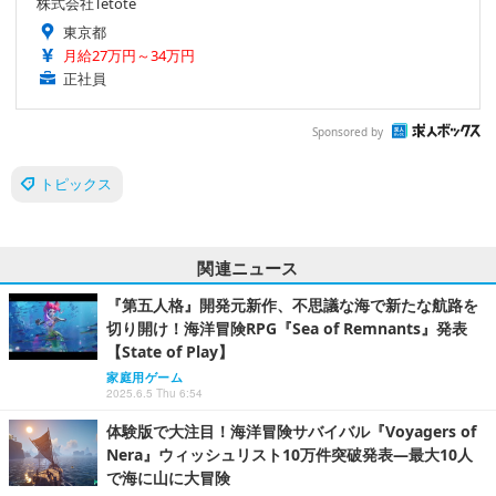
株式会社Tetote
東京都
月給27万円～34万円
正社員
Sponsored by
トピックス
関連ニュース
『第五人格』開発元新作、不思議な海で新たな航路を
切り開け！海洋冒険RPG『Sea of Remnants』発表
【State of Play】
家庭用ゲーム
2025.6.5 Thu 6:54
体験版で大注目！海洋冒険サバイバル『Voyagers of
Nera』ウィッシュリスト10万件突破発表―最大10人
で海に山に大冒険