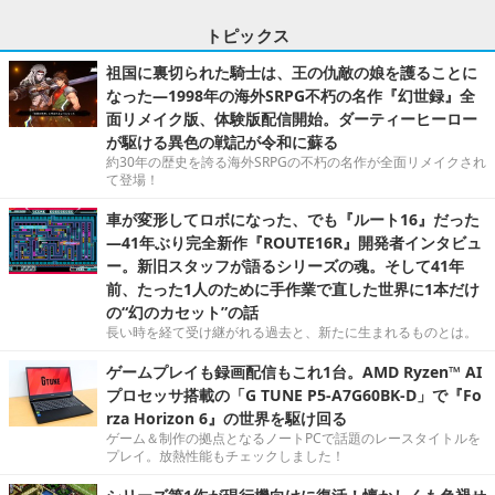
トピックス
祖国に裏切られた騎士は、王の仇敵の娘を護ることに
なった―1998年の海外SRPG不朽の名作『幻世録』全
面リメイク版、体験版配信開始。ダーティーヒーロー
が駆ける異色の戦記が令和に蘇る
約30年の歴史を誇る海外SRPGの不朽の名作が全面リメイクされ
て登場！
車が変形してロボになった、でも『ルート16』だった
―41年ぶり完全新作『ROUTE16R』開発者インタビュ
ー。新旧スタッフが語るシリーズの魂。そして41年
前、たった1人のために手作業で直した世界に1本だけ
の“幻のカセット”の話
長い時を経て受け継がれる過去と、新たに生まれるものとは。
ゲームプレイも録画配信もこれ1台。AMD Ryzen™ AI
プロセッサ搭載の「G TUNE P5-A7G60BK-D」で『Fo
rza Horizon 6』の世界を駆け回る
ゲーム＆制作の拠点となるノートPCで話題のレースタイトルを
プレイ。放熱性能もチェックしました！