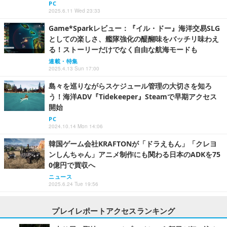
PC
2025.6.11 Wed 23:33
Game*Sparkレビュー：『イル・ドー』海洋交易SLG
としての楽しさ、艦隊強化の醍醐味をバッチリ味わえ
る！ストーリーだけでなく自由な航海モードも
連載・特集
2025.4.13 Sun 17:00
島々を巡りながらスケジュール管理の大切さを知ろ
う！海洋ADV『Tidekeeper』Steamで早期アクセス
開始
PC
2024.10.14 Mon 14:06
韓国ゲーム会社KRAFTONが「ドラえもん」「クレヨ
ンしんちゃん」アニメ制作にも関わる日本のADKを75
0億円で買収へ
ニュース
2025.6.24 Tue 19:56
プレイレポートアクセスランキング