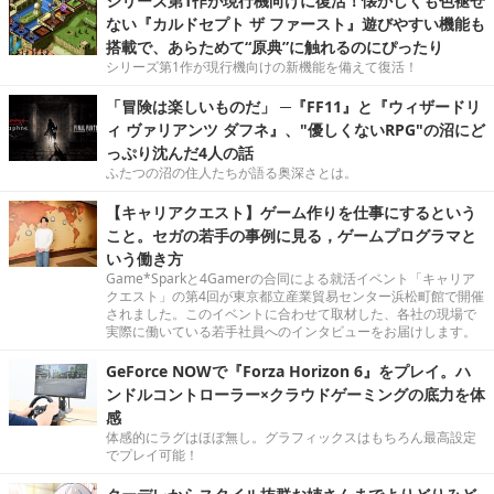
シリーズ第1作が現行機向けに復活！懐かしくも色褪せ
ない『カルドセプト ザ ファースト』遊びやすい機能も
搭載で、あらためて“原典”に触れるのにぴったり
シリーズ第1作が現行機向けの新機能を備えて復活！
「冒険は楽しいものだ」 ─『FF11』と『ウィザードリ
ィ ヴァリアンツ ダフネ』、"優しくないRPG"の沼にど
っぷり沈んだ4人の話
ふたつの沼の住人たちが語る奥深さとは。
【キャリアクエスト】ゲーム作りを仕事にするという
こと。セガの若手の事例に見る，ゲームプログラマと
いう働き方
Game*Sparkと4Gamerの合同による就活イベント「キャリア
クエスト」の第4回が東京都立産業貿易センター浜松町館で開催
されました。このイベントに合わせて取材した、各社の現場で
実際に働いている若手社員へのインタビューをお届けします。
GeForce NOWで『Forza Horizon 6』をプレイ。ハ
ンドルコントローラー×クラウドゲーミングの底力を体
感
体感的にラグはほぼ無し。グラフィックスはもちろん最高設定
でプレイ可能！