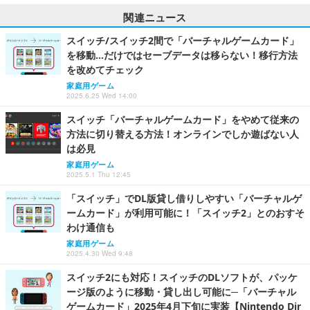
関連ニュース
スイッチ/スイッチ2間で「バーチャルゲームカード」
を移動…だけではセーブデータは移らない！移行方法
を改めてチェック
家庭用ゲーム
2025.6.25 Wed 14:00
スイッチ「バーチャルゲームカード」をやめて従来の
方法に切り替える方法！オンラインでしか遊ばない人
は必見
家庭用ゲーム
2025.5.1 Thu 12:45
「スイッチ」でDL版貸し借りしやすい「バーチャルゲ
ームカード」が利用可能に！「スイッチ2」とのおすそ
わけ通信も
家庭用ゲーム
2025.4.30 Wed 9:48
スイッチ2にも対応！スイッチのDLソフトが、パッケ
ージ版のように移動・貸し出し可能に─「バーチャル
ゲームカード」2025年4月下旬に実装【Nintendo Dir