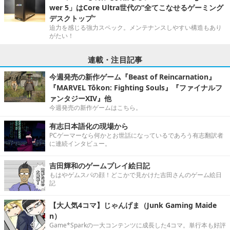
wer 5」はCore Ultra世代の“全てこなせるゲーミング
デスクトップ”
迫力を感じる強力スペック。メンテナンスしやすい構造もあり
がたい！
連載・注目記事
今週発売の新作ゲーム『Beast of Reincarnation』
『MARVEL Tōkon: Fighting Souls』『ファイナルフ
ァンタジーXIV』他
今週発売の新作ゲームはこちら。
有志日本語化の現場から
PCゲーマーなら何かとお世話になっているであろう有志翻訳者
に連続インタビュー。
吉田輝和のゲームプレイ絵日記
もはやゲムスパの顔！どこかで見かけた吉田さんのゲーム絵日
記
【大人気4コマ】じゃんげま（Junk Gaming Maide
n）
Game*Sparkの一大コンテンツに成長した4コマ。単行本も好評