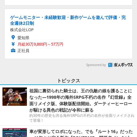
ゲームモニター・未経験歓迎・新作ゲームを遊んで評価・完
全週休2日制
株式会社LOP
愛知県
月給30万9,800円～57万円
正社員
Sponsored by
トピックス
祖国に裏切られた騎士は、王の仇敵の娘を護ることに
なった―1998年の海外SRPG不朽の名作『幻世録』全
面リメイク版、体験版配信開始。ダーティーヒーロー
が駆ける異色の戦記が令和に蘇る
約30年の歴史を誇る海外SRPGの不朽の名作が全面リメイクされ
て登場！
車が変形してロボになった、でも『ルート16』だった