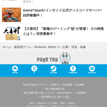
発売中！
Game*Spark/インサイド公式ディスコードサーバー
好評稼働中！
【大喜利】『新種のゲーミング“蚊”が登場！ その特徴
とは？』回答募集中！
写真・画像
ホーム
›
家庭用ゲーム
›
Nintendo Switch 2
›
記事
›
Home
X
STEAM
Facebook
YouTube
Game*Sparkについて
お問合せ
広告掲載
会社概要
個人情報保護方針
個人情報の取り扱いについて（Game*Spark）
利用規約
特定商取引法に基づく表記
紹介した商品/サービスを購入、契約した場合に、
売上の一部が弊社サイトに還元されることがあります。