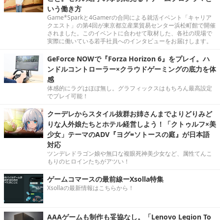
いう働き方
Game*Sparkと4Gamerの合同による就活イベント「キャリア
クエスト」の第4回が東京都立産業貿易センター浜松町館で開催
されました。このイベントに合わせて取材した、各社の現場で
実際に働いている若手社員へのインタビューをお届けします。
GeForce NOWで『Forza Horizon 6』をプレイ。ハ
ンドルコントローラー×クラウドゲーミングの底力を体
感
体感的にラグはほぼ無し。グラフィックスはもちろん最高設定
でプレイ可能！
クーデレからスタイル抜群お姉さんまでよりどりみど
りな人外娘たちとホテル経営しよう！「クトゥルフ×美
少女」テーマのADV『ヨグ=ソトースの庭』が日本語
対応
ツンデレドラゴン娘や無口な複眼死神美少女など、属性てんこ
もりのヒロインたちがアツい！
ゲームコマースの最前線ーXsolla特集
Xsollaの最新情報はこちらから！
AAAゲームも制作も妥協なし。「Lenovo Legion To