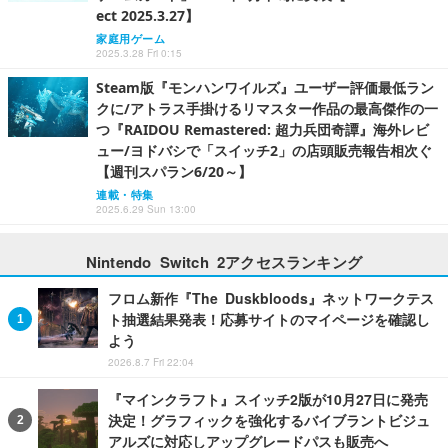
ect 2025.3.27】
家庭用ゲーム
2025.3.28 Fri 0:15
Steam版『モンハンワイルズ』ユーザー評価最低ラン
クに/アトラス手掛けるリマスター作品の最高傑作の一
つ『RAIDOU Remastered: 超力兵団奇譚』海外レビ
ュー/ヨドバシで「スイッチ2」の店頭販売報告相次ぐ
【週刊スパラン6/20～】
連載・特集
2025.6.29 Sun 13:00
Nintendo Switch 2アクセスランキング
フロム新作『The Duskbloods』ネットワークテス
ト抽選結果発表！応募サイトのマイページを確認し
よう
2026.8.7 Fri 22:04
『マインクラフト』スイッチ2版が10月27日に発売
決定！グラフィックを強化するバイブラントビジュ
アルズに対応しアップグレードパスも販売へ