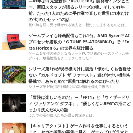
―41年ぶり完全新作『ROUTE16R』開発者インタビュ
ー。新旧スタッフが語るシリーズの魂。そして41年
前、たった1人のために手作業で直した世界に1本だけ
の“幻のカセット”の話
長い時を経て受け継がれる過去と、新たに生まれるものとは。
ゲームプレイも録画配信もこれ1台。AMD Ryzen™ AI
プロセッサ搭載の「G TUNE P5-A7G60BK-D」で『Fo
rza Horizon 6』の世界を駆け回る
ゲーム＆制作の拠点となるノートPCで話題のレースタイトルを
プレイ。放熱性能もチェックしました！
シリーズ第1作が現行機向けに復活！懐かしくも色褪せ
ない『カルドセプト ザ ファースト』遊びやすい機能も
搭載で、あらためて“原典”に触れるのにぴったり
シリーズ第1作が現行機向けの新機能を備えて復活！
「冒険は楽しいものだ」 ─『FF11』と『ウィザードリ
ィ ヴァリアンツ ダフネ』、"優しくないRPG"の沼にど
っぷり沈んだ4人の話
ふたつの沼の住人たちが語る奥深さとは。
【キャリアクエスト】ゲーム作りを仕事にするという
こと。セガの若手の事例に見る，ゲームプログラマと