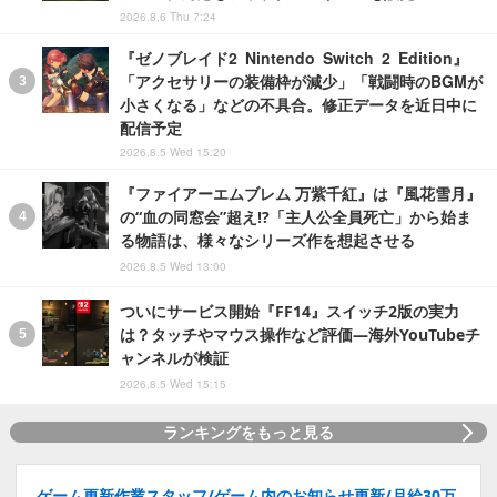
2026.8.6 Thu 7:24
『ゼノブレイド2 Nintendo Switch 2 Edition』
「アクセサリーの装備枠が減少」「戦闘時のBGMが
小さくなる」などの不具合。修正データを近日中に
配信予定
2026.8.5 Wed 15:20
『ファイアーエムブレム 万紫千紅』は『風花雪月』
の“血の同窓会”超え!?「主人公全員死亡」から始ま
る物語は、様々なシリーズ作を想起させる
2026.8.5 Wed 13:00
ついにサービス開始『FF14』スイッチ2版の実力
は？タッチやマウス操作など評価―海外YouTubeチ
ャンネルが検証
2026.8.5 Wed 15:15
ランキングをもっと見る
ゲーム更新作業スタッフ/ゲーム内のお知らせ更新/月給30万