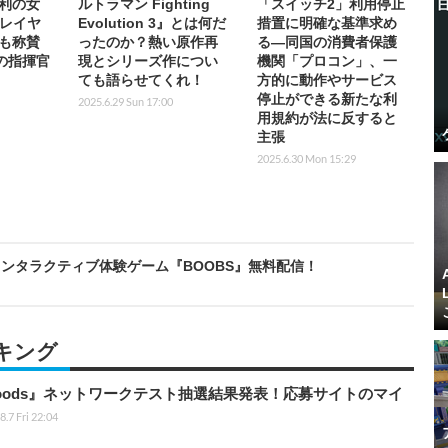
利の女
ルトラマン Fighting
「スイッチ2」利用停止
プレイヤ
Evolution 3』とは何だ
措置に明確な基準求め
も称賛
ったのか？熱い原作再
る―同国の消費者保護
の指揮官
現とシリーズ作につい
機関「プロコン」、一
ても語らせてくれ！
方的に動作やサービス
停止ができる新たな利
2025.6.29 Sun 17:00
用規約が法に反すると
主張
2025.6.30 Mon 15:29
ンタラクティブ体験ゲーム『BOOBS』無料配信！
キング
kbloods』ネットワークテスト抽選結果発表！応募サイトのマイ
8.7 Fri 22:04