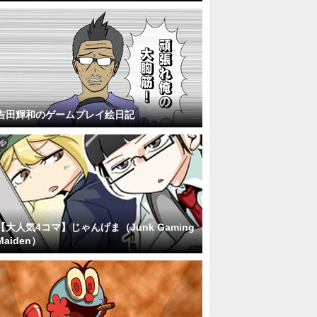
吉田輝和のゲームプレイ絵日記
【大人気4コマ】じゃんげま（Junk Gaming
Maiden）