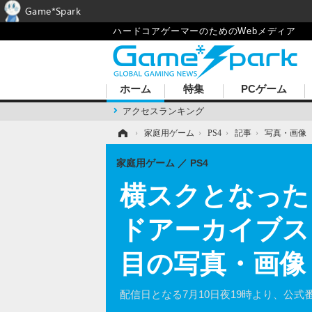
Game*Spark
ハードコアゲーマーのためのWebメディア
ホーム
特集
PCゲーム
アクセスランキング
ホーム
›
家庭用ゲーム
›
PS4
›
記事
›
写真・画像
家庭用ゲーム
PS4
横スクとなった
ドアーカイブス『
目の写真・画像
配信日となる7月10日夜19時より、公