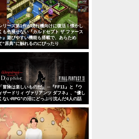
シリーズ第1作が現行機向けに復活！懐かし
くも色褪せない『カルドセプト ザ ファース
ト』遊びやすい機能も搭載で、あらため
て“原典”に触れるのにぴったり
「冒険は楽しいものだ」 ─『FF11』と『ウ
ィザードリィ ヴァリアンツ ダフネ』、"優し
くないRPG"の沼にどっぷり沈んだ4人の話