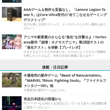
AAAゲームも制作も妥協なし。「Lenovo Legion To
wer 5」はCore Ultra世代の“全てこなせるゲーミング
デスクトップ”
迫力を感じる強力スペック。メンテナンスしやすい構造もあり
がたい！
アニマや新要素のさらなる“進化”を目撃せよ！HoYov
erse新作『崩壊：ネクサスアニマ』第2回βテストの
「進化テスト」を体験【プレイレポ】
さまざまなアニマとの出会いや、スキルによってさらに戦略性
が増したバトルなど、本作の注目の要素に迫ります！
連載・注目記事
今週発売の新作ゲーム『Beast of Reincarnation』
『MARVEL Tōkon: Fighting Souls』『ファイナルフ
ァンタジーXIV』他
今週発売の新作ゲームはこちら。
有志日本語化の現場から
PCゲーマーなら何かとお世話になっているであろう有志翻訳者
に連続インタビュー。