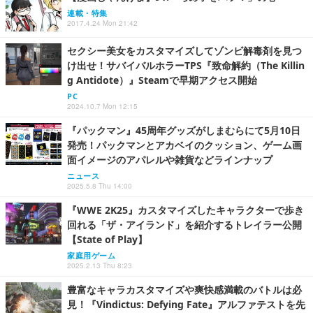
連載・特集
2017.4.24 Mon 21:42
セクシー美女をカスタマイズしてゾンビ解毒剤を見つ
け出せ！サバイバルホラーTPS『致命解約（The Killin
g Antidote）』Steamで早期アクセス開始
PC
2024.10.7 Mon 12:15
『パックマン』45周年グッズがしまむらにて5月10日
発売！パックマンとアカベイのクッション、ゲーム画
面イメージのアパレルや雑貨などラインナップ
ニュース
2025.5.8 Thu 14:00
『WWE 2K25』カスタマイズしたキャラクターで歩き
回れる「ザ・アイランド」を紹介するトレイラー公開
【State of Play】
家庭用ゲーム
2025.2.13 Thu 8:23
豊富なキャラカスタマイズや爽快感満載のバトルは必
見！『Vindictus: Defying Fate』アルファテストを先