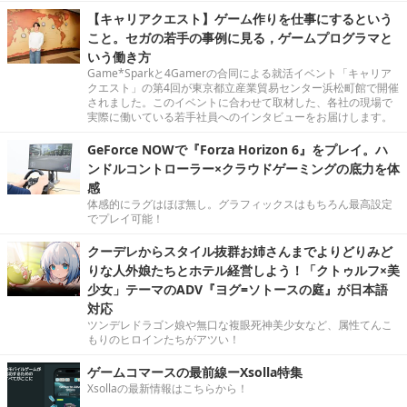
【キャリアクエスト】ゲーム作りを仕事にするという
こと。セガの若手の事例に見る，ゲームプログラマと
いう働き方
Game*Sparkと4Gamerの合同による就活イベント「キャリア
クエスト」の第4回が東京都立産業貿易センター浜松町館で開催
されました。このイベントに合わせて取材した、各社の現場で
実際に働いている若手社員へのインタビューをお届けします。
GeForce NOWで『Forza Horizon 6』をプレイ。ハ
ンドルコントローラー×クラウドゲーミングの底力を体
感
体感的にラグはほぼ無し。グラフィックスはもちろん最高設定
でプレイ可能！
クーデレからスタイル抜群お姉さんまでよりどりみど
りな人外娘たちとホテル経営しよう！「クトゥルフ×美
少女」テーマのADV『ヨグ=ソトースの庭』が日本語
対応
ツンデレドラゴン娘や無口な複眼死神美少女など、属性てんこ
もりのヒロインたちがアツい！
ゲームコマースの最前線ーXsolla特集
Xsollaの最新情報はこちらから！