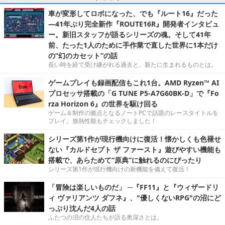
車が変形してロボになった、でも『ルート16』だった
―41年ぶり完全新作『ROUTE16R』開発者インタビュ
ー。新旧スタッフが語るシリーズの魂。そして41年
前、たった1人のために手作業で直した世界に1本だけ
の“幻のカセット”の話
長い時を経て受け継がれる過去と、新たに生まれるものとは。
ゲームプレイも録画配信もこれ1台。AMD Ryzen™ AI
プロセッサ搭載の「G TUNE P5-A7G60BK-D」で『Fo
rza Horizon 6』の世界を駆け回る
ゲーム＆制作の拠点となるノートPCで話題のレースタイトルを
プレイ。放熱性能もチェックしました！
シリーズ第1作が現行機向けに復活！懐かしくも色褪せ
ない『カルドセプト ザ ファースト』遊びやすい機能も
搭載で、あらためて“原典”に触れるのにぴったり
シリーズ第1作が現行機向けの新機能を備えて復活！
「冒険は楽しいものだ」 ─『FF11』と『ウィザードリ
ィ ヴァリアンツ ダフネ』、"優しくないRPG"の沼にど
っぷり沈んだ4人の話
ふたつの沼の住人たちが語る奥深さとは。