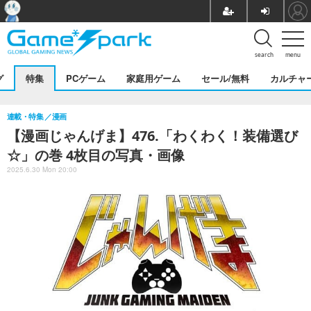
search
menu
グ
特集
PCゲーム
家庭用ゲーム
セール/無料
カルチャ
連載・特集
漫画
【漫画じゃんげま】476.「わくわく！装備選び
☆」の巻 4枚目の写真・画像
2025.6.30 Mon 20:00