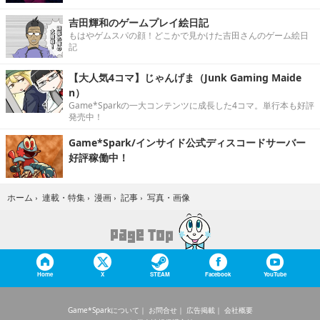
吉田輝和のゲームプレイ絵日記
もはやゲムスパの顔！どこかで見かけた吉田さんのゲーム絵日
記
【大人気4コマ】じゃんげま（Junk Gaming Maide
n）
Game*Sparkの一大コンテンツに成長した4コマ。単行本も好評
発売中！
Game*Spark/インサイド公式ディスコードサーバー
好評稼働中！
写真・画像
ホーム
›
連載・特集
›
漫画
›
記事
›
Home
X
STEAM
Facebook
YouTube
Game*Sparkについて
お問合せ
広告掲載
会社概要