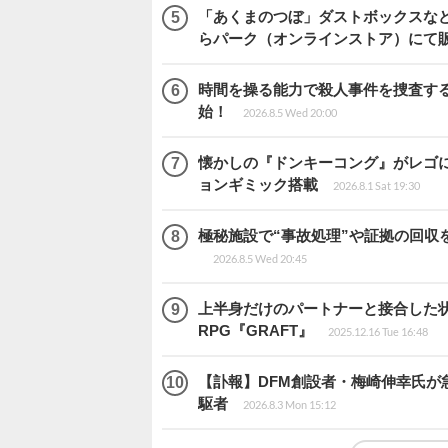
「あくまのつぼ」ダストボックスなど
らパーク（オンラインストア）にて
時間を操る能力で殺人事件を捜査する2
始！
2026.8.5 Wed 20:00
懐かしの『ドンキーコング』がレゴ
ョンギミック搭載
2026.8.1 Sat 19:30
極秘施設で“事故処理”や証拠の回収を行
2026.8.5 Wed 20:45
上半身だけのパートナーと接合した
RPG『GRAFT』
2025.12.16 Tue 16:48
【訃報】DFM創設者・梅崎伸幸氏が
駆者
2026.8.3 Mon 15:12