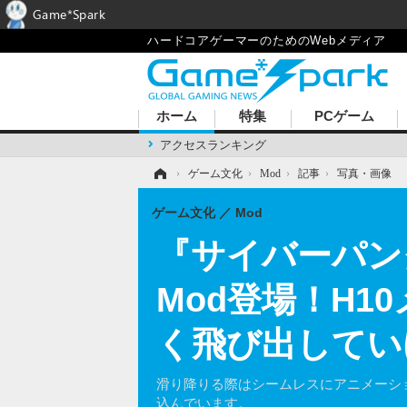
Game*Spark
ハードコアゲーマーのためのWebメディア
ホーム
特集
PCゲーム
アクセスランキング
ホーム
›
ゲーム文化
›
Mod
›
記事
›
写真・画像
ゲーム文化
Mod
『サイバーパン
Mod登場！H
く飛び出してい
滑り降りる際はシームレスにアニメーシ
込んでいます。