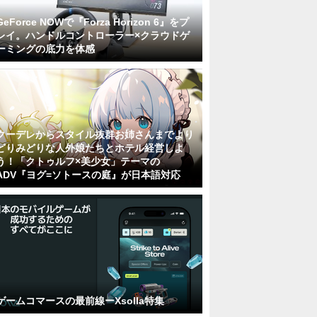
GeForce NOWで『Forza Horizon 6』をプ
レイ。ハンドルコントローラー×クラウドゲ
ーミングの底力を体感
クーデレからスタイル抜群お姉さんまでより
どりみどりな人外娘たちとホテル経営しよ
う！「クトゥルフ×美少女」テーマの
ADV『ヨグ=ソトースの庭』が日本語対応
ゲームコマースの最前線ーXsolla特集