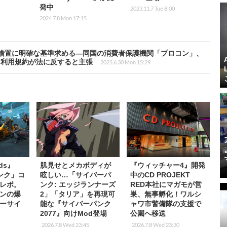
発中
2023.11.7 Tue 8:00
2024.7.8 Mon 17:15
措置に明確な基準求める―同国の消費者保護機関「プロコン」、
な利用規約が法に反すると主張
2025.6.30 Mon 15:29
nds』
肌見せとメカボディが
『ウィッチャー4』開発
ンク」コ
眩しい…「サイバーパ
中のCD PROJEKT
レポ。
ンク: エッジランナーズ
RED本社にマガモが営
ンの爆
2」「タリア」を再現可
巣、無事孵化！ワルシ
ーサイ
能な『サイバーパンク
ャワ市警備隊の支援で
2077』向けMod登場
公園へ移送
2026.7.8 Wed 23:45
2026.7.8 Wed 23:30