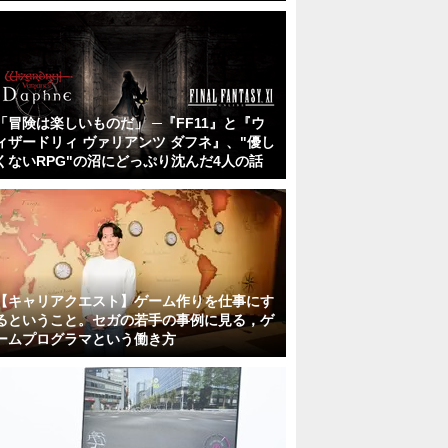
「冒険は楽しいものだ」 ─『FF11』と『ウ
ィザードリィ ヴァリアンツ ダフネ』、"優し
くないRPG"の沼にどっぷり沈んだ4人の話
【キャリアクエスト】ゲーム作りを仕事にす
るということ。セガの若手の事例に見る，ゲ
ームプログラマという働き方