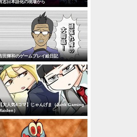
有志日本語化の現場から
吉田輝和のゲームプレイ絵日記
【大人気4コマ】じゃんげま（Junk Gaming
Maiden）