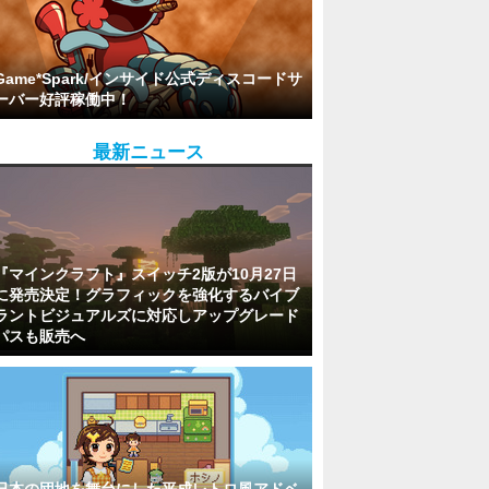
Game*Spark/インサイド公式ディスコードサ
ーバー好評稼働中！
最新ニュース
『マインクラフト』スイッチ2版が10月27日
に発売決定！グラフィックを強化するバイブ
ラントビジュアルズに対応しアップグレード
パスも販売へ