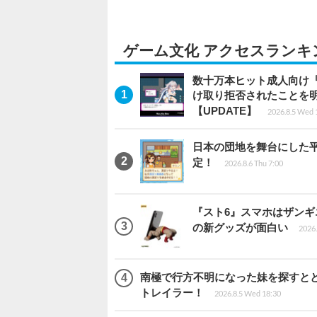
ゲーム文化 アクセスランキ
数十万本ヒット成人向け『
け取り拒否されたことを
【UPDATE】
2026.8.5 Wed 
日本の団地を舞台にした平成
定！
2026.8.6 Thu 7:00
『スト6』スマホはザン
の新グッズが面白い
2026.
南極で行方不明になった妹を探すととも
トレイラー！
2026.8.5 Wed 18:30