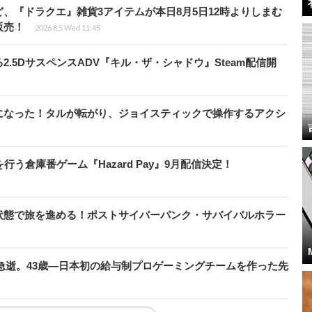
、『ドラクエ』雑貨3アイテムが本日8月5日12時よりしまむ
販売！
2026.8.5 Wed 11:45
.5DサスペンスADV『キル・ザ・シャドウ』Steam配信開
になった！タルが転がり、ジョイスティックで操作するアクシ
う倉庫番ゲーム『Hazard Pay』9月配信決定！
状態で旅を進める！ポストサイバーパンク・サバイバルホラー
急逝。43歳―日本初の給与制プロゲーミングチームを作った先