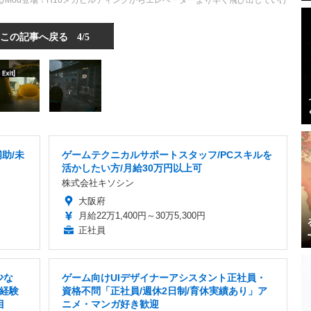
るMod登場！H10メガビルディングからエレベーターより早く飛び出していけ
この記事へ戻る
4/5
助/未
ゲームテクニカルサポートスタッフ/PCスキルを
活かしたい方/月給30万円以上可
株式会社キソシン
大阪府
月給22万1,400円～30万5,300円
正社員
少な
ゲーム向けUIデザイナーアシスタント正社員・
経験
資格不問「正社員/週休2日制/育休実績あり」ア
目
ニメ・マンガ好き歓迎