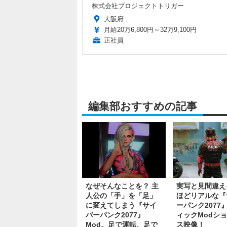
株式会社プロジェクトトリガー
大阪府
月給20万6,800円～32万9,100円
正社員
編集部おすすめの記事
なぜそんなことを？ 主
実写と見間違え
人公の「手」を「足」
ほどリアルな『
に変えてしまう『サイ
ーパンク2077
バーパンク2077』
ィックModシ
Mod。足で運転、足で
ス映像！