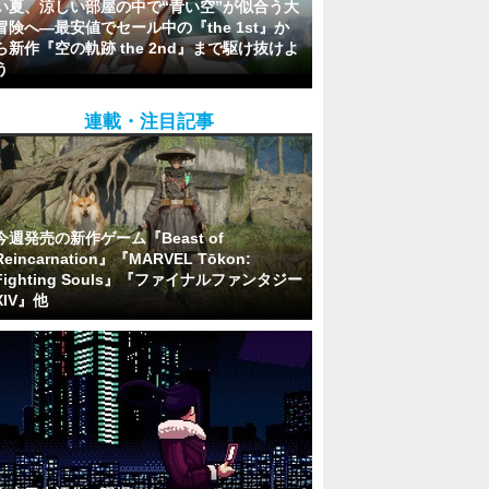
い夏、涼しい部屋の中で“青い空”が似合う大
冒険へ―最安値でセール中の『the 1st』か
ら新作『空の軌跡 the 2nd』まで駆け抜けよ
う
連載・注目記事
今週発売の新作ゲーム『Beast of
Reincarnation』『MARVEL Tōkon:
Fighting Souls』『ファイナルファンタジー
XIV』他