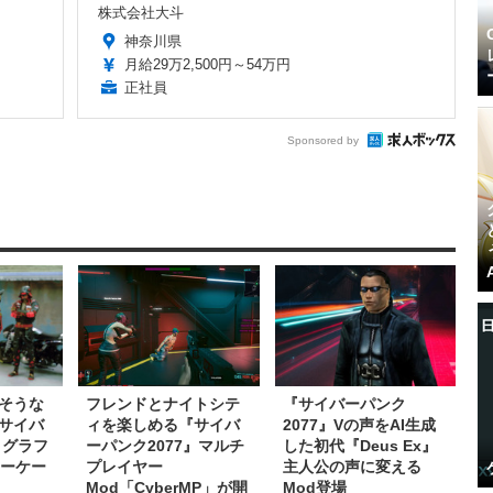
株式会社大斗
神奈川県
月給29万2,500円～54万円
正社員
Sponsored by
そうな
フレンドとナイトシテ
『サイバーパンク
サイバ
ィを楽しめる『サイバ
2077』Vの声をAI生成
』グラフ
ーパンク2077』マルチ
した初代『Deus Ex』
ョーケー
プレイヤー
主人公の声に変える
Mod「CyberMP」が開
Mod登場