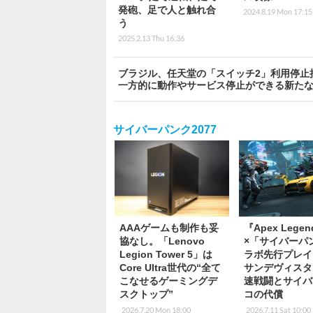
発砲、足で人と触れ合
2024.8.19 Mon 17:15
う
2025.2.13 Thu 16:36
ブラジル、任天堂の「スイッチ2」利用停止
一方的に動作やサービス停止ができる新た
サイバーパンク2077
AAAゲームも制作も妥
『Apex Lege
協なし。「Lenovo
×「サイバーパ
Legion Tower 5」は
ラボ先行プレイ
Core Ultra世代の“全て
サンデヴィスタ
こなせるゲーミングデ
速戦闘とサイバ
スクトップ”
コの代償
2026.7.20 Mon 18:00
2026.7.11 Sat 10:00