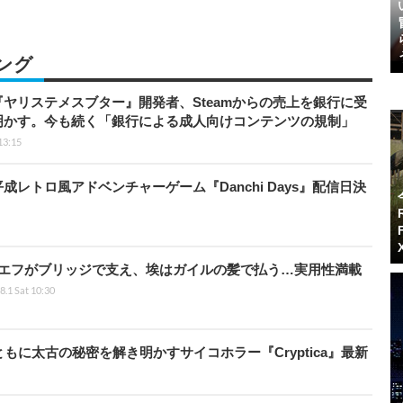
ング
ヤリステメスブター』開発者、Steamからの売上を銀行に受
明かす。今も続く「銀行による成人向けコンテンツの規制」
13:15
レトロ風アドベンチャーゲーム『Danchi Days』配信日決
ギエフがブリッジで支え、埃はガイルの髪で払う…実用性満載
8.1 Sat 10:30
に太古の秘密を解き明かすサイコホラー『Cryptica』最新