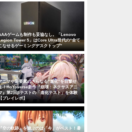
AAAゲームも制作も妥協なし。「Lenovo
Legion Tower 5」はCore Ultra世代の“全て
こなせるゲーミングデスクトップ”
アニマや新要素のさらなる“進化”を目撃せ
よ！HoYoverse新作『崩壊：ネクサスアニ
マ』第2回βテストの「進化テスト」を体験
【プレイレポ】
『空の軌跡』を遊ぶのは「今」がベスト！暑