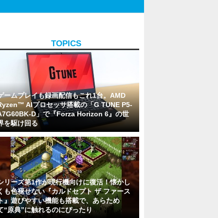
TOPICS
ゲームプレイも録画配信もこれ1台。AMD
Ryzen™ AIプロセッサ搭載の「G TUNE P5-
A7G60BK-D」で『Forza Horizon 6』の世
界を駆け回る
シリーズ第1作が現行機向けに復活！懐かし
くも色褪せない『カルドセプト ザ ファース
ト』遊びやすい機能も搭載で、あらため
て“原典”に触れるのにぴったり