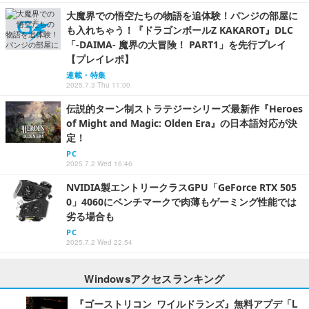
大魔界での悟空たちの物語を追体験！パンジの部屋に
も入れちゃう！『ドラゴンボールZ KAKAROT』DLC
「-DAIMA- 魔界の大冒険！ PART1」を先行プレイ
【プレイレポ】
連載・特集
2025.7.3 Thu 11:00
伝説的ターン制ストラテジーシリーズ最新作『Heroes
of Might and Magic: Olden Era』の日本語対応が決
定！
PC
2025.7.2 Wed 16:46
NVIDIA製エントリークラスGPU「GeForce RTX 505
0」4060にベンチマークで肉薄もゲーミング性能では
劣る場合も
PC
2025.7.2 Wed 22:54
Windowsアクセスランキング
『ゴーストリコン ワイルドランズ』無料アプデ「L