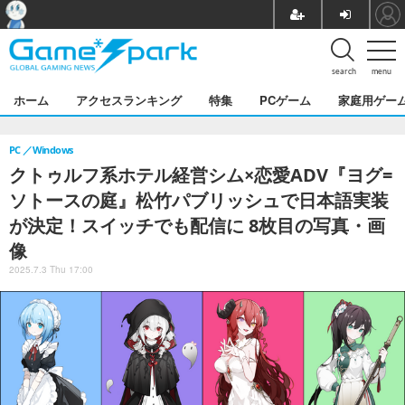
search
menu
ホーム
アクセスランキング
特集
PCゲーム
家庭用ゲー
PC
Windows
クトゥルフ系ホテル経営シム×恋愛ADV『ヨグ=
ソトースの庭』松竹パブリッシュで日本語実装
が決定！スイッチでも配信に 8枚目の写真・画
像
2025.7.3 Thu 17:00