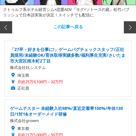
クトゥルフ系ホテル経営シム×恋愛ADV『ヨグ=ソトースの庭』松竹パブ
リッシュで日本語実装が決定！スイッチでも配信に
この記事へ戻る
「27卒・好きを仕事に!」ゲームバグチェックスタッフ/正社
員採用/未経験OK/育休取得実績多数/福利厚生充実/さいたま
市大宮区桜木町2丁目
株式会社ELシステム
埼玉県
月給25万9,100円～32万円
正社員
ゲームテスター 未経験入社98%/直近定着率100%/年休130
日/1対1&オーダーメイド研修
株式会社growm
東京都
月給21万5,000円～50万円