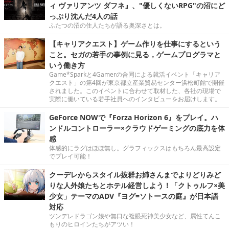
ィ ヴァリアンツ ダフネ』、"優しくないRPG"の沼にど
っぷり沈んだ4人の話
ふたつの沼の住人たちが語る奥深さとは。
【キャリアクエスト】ゲーム作りを仕事にするという
こと。セガの若手の事例に見る，ゲームプログラマと
いう働き方
Game*Sparkと4Gamerの合同による就活イベント「キャリア
クエスト」の第4回が東京都立産業貿易センター浜松町館で開催
されました。このイベントに合わせて取材した、各社の現場で
実際に働いている若手社員へのインタビューをお届けします。
GeForce NOWで『Forza Horizon 6』をプレイ。ハ
ンドルコントローラー×クラウドゲーミングの底力を体
感
体感的にラグはほぼ無し。グラフィックスはもちろん最高設定
でプレイ可能！
クーデレからスタイル抜群お姉さんまでよりどりみど
りな人外娘たちとホテル経営しよう！「クトゥルフ×美
少女」テーマのADV『ヨグ=ソトースの庭』が日本語
対応
ツンデレドラゴン娘や無口な複眼死神美少女など、属性てんこ
もりのヒロインたちがアツい！