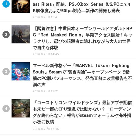
ast Rites」配信。PS5/Xbox Series X/S/PCにて4
K解像度および60fps対応―新作の開発も発表
2026.8.7 Fri 1:54
【閲覧注意】中世日本オープンワールドアダルトRP
G『Red Masked Ronin』早期アクセス開始！キャ
ラクリし、忍びの暗殺者に追われながら大人の世界
で自由な体験
2026.8.7 Fri 14:45
マーベル新作格ゲー『MARVEL Tōkon: Fighting
Souls』Steamで“賛否両論”―オープンベータで指
摘のPC版パフォーマンス、発売直前に改善報告も不
満の声
2026.8.7 Fri 12:21
『ゴーストリコン ワイルドランズ』最新アプデ配信
も未だ一部のCPU環境では動かない？「ローディン
グが終わらない」報告がSteamフォーラムや海外掲
示板に投稿
2026.8.7 Fri 17:45