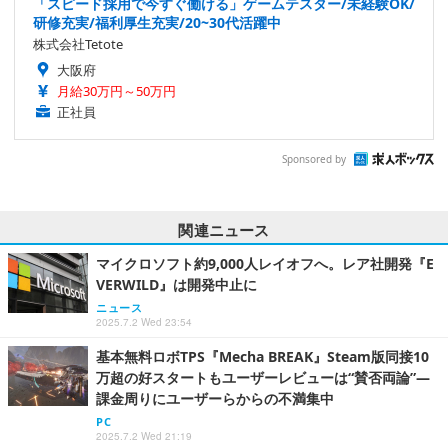
「スピード採用で今すぐ働ける」ゲームテスター/未経験OK/
研修充実/福利厚生充実/20~30代活躍中
株式会社Tetote
大阪府
月給30万円～50万円
正社員
Sponsored by
関連ニュース
マイクロソフト約9,000人レイオフへ。レア社開発『E
VERWILD』は開発中止に
ニュース
2025.7.2 Wed 23:54
基本無料ロボTPS『Mecha BREAK』Steam版同接10
万超の好スタートもユーザーレビューは“賛否両論”―
課金周りにユーザーらからの不満集中
PC
2025.7.2 Wed 21:19