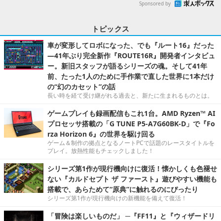
Sponsored by
トピックス
車が変形してロボになった、でも『ルート16』だった
―41年ぶり完全新作『ROUTE16R』開発者インタビュ
ー。新旧スタッフが語るシリーズの魂。そして41年
前、たった1人のために手作業で直した世界に1本だけ
の“幻のカセット”の話
長い時を経て受け継がれる過去と、新たに生まれるものとは。
ゲームプレイも録画配信もこれ1台。AMD Ryzen™ AI
プロセッサ搭載の「G TUNE P5-A7G60BK-D」で『Fo
rza Horizon 6』の世界を駆け回る
ゲーム＆制作の拠点となるノートPCで話題のレースタイトルを
プレイ。放熱性能もチェックしました！
シリーズ第1作が現行機向けに復活！懐かしくも色褪せ
ない『カルドセプト ザ ファースト』遊びやすい機能も
搭載で、あらためて“原典”に触れるのにぴったり
シリーズ第1作が現行機向けの新機能を備えて復活！
「冒険は楽しいものだ」 ─『FF11』と『ウィザードリ