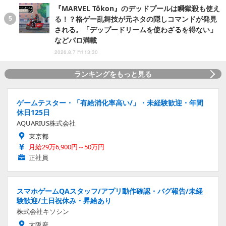
『MARVEL Tōkon』のデッドプールは瞬獄殺も使え
る！？格ゲー乱舞技が元ネタの隠しコマンドが発見
される。「デップードリームを使わざるを得ない」
などパロ満載
2026.8.7 Fri 13:30
ランキングをもっと見る
ゲームテスター・「有給消化率高い/」・未経験歓迎・年間
休日125日
AQUARIUS株式会社
東京都
月給29万6,900円～50万円
正社員
スマホゲームQAスタッフ/アプリ動作確認・バグ報告/未経
験歓迎/土日祝休み・昇給あり
株式会社キソシン
大阪府