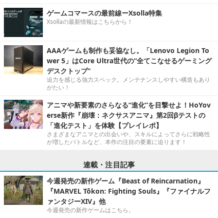
ゲームコマースの最前線ーXsolla特集
Xsollaの最新情報はこちらから！
AAAゲームも制作も妥協なし。「Lenovo Legion To
wer 5」はCore Ultra世代の“全てこなせるゲーミング
デスクトップ”
迫力を感じる強力スペック。メンテナンスしやすい構造もあり
がたい！
アニマや新要素のさらなる“進化”を目撃せよ！HoYov
erse新作『崩壊：ネクサスアニマ』第2回βテストの
「進化テスト」を体験【プレイレポ】
さまざまなアニマとの出会いや、スキルによってさらに戦略性
が増したバトルなど、本作の注目の要素に迫ります！
連載・注目記事
今週発売の新作ゲーム『Beast of Reincarnation』
『MARVEL Tōkon: Fighting Souls』『ファイナルフ
ァンタジーXIV』他
今週発売の新作ゲームはこちら。