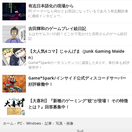
有志日本語化の現場から
PCゲーマーなら何かとお世話になっているであろう有志翻訳者
に連続インタビュー。
吉田輝和のゲームプレイ絵日記
もはやゲムスパの顔！どこかで見かけた吉田さんのゲーム絵日
記
【大人気4コマ】じゃんげま（Junk Gaming Maide
n）
Game*Sparkの一大コンテンツに成長した4コマ。単行本も好評
発売中！
Game*Spark/インサイド公式ディスコードサーバー
好評稼働中！
【大喜利】『新種のゲーミング“蚊”が登場！ その特徴
とは？』回答募集中！
写真・画像
ホーム
›
PC
›
Windows
›
記事
›