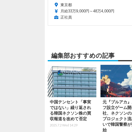
東京都
月給33万9,000円～48万4,000円
正社員
編集部おすすめの記事
中国テンセント「事実
元『ブルアカ』
ではない」繰り返され
フ設立ゲーム開
る韓国ネクソン株の買
社、ネクソンの
収報道を改めて否定
プロジェクト流
いで韓国警察が
2025.7.2 Wed 14:29
始