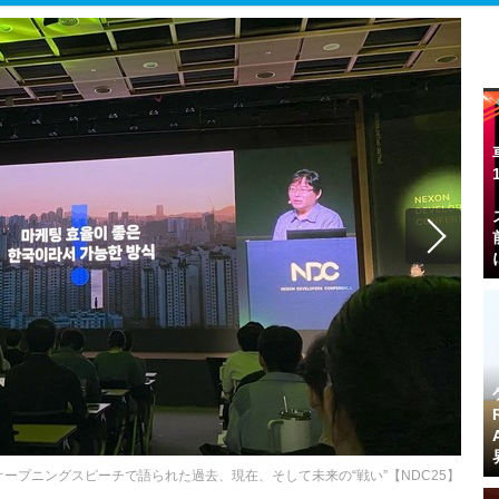
ープニングスピーチで語られた過去、現在、そして未来の“戦い”【NDC25】