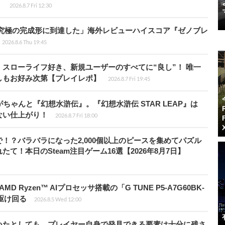
】
2026.8.7 Fri 12:30
に究極の完成形に到達した」海外レビューハイスコア『ゼノブレ
2026.8.6 Thu 19:45
スローライフ好き、新規ユーザーのすべてに“良し”！ 唯一
しもお好み次第【プレイレポ】
2026.8.7 Fri 19:45
ちゃんと『幻想水滸伝』。『幻想水滸伝 STAR LEAP』は
ない仕上がり！
2026.8.7 Fri 18:00
！？バラバラになった2,000個以上のピースを集めてパズル
！本日のSteam注目ゲーム16選【2026年8月7日】
Ryzen™ AIプロセッサ搭載の「G TUNE P5-A7G60BK-
を駆け回る
2026.8.5 Wed 12:00
いたとしても、プレイヤー自身で発見できる要素は十分に残さ