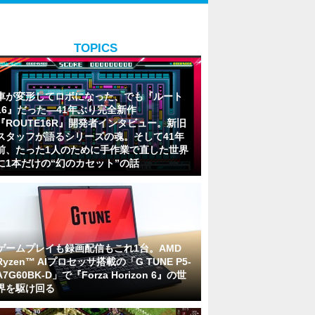
TOPICS
車が変形してロボになった、でも『ルート
16』だった―41年ぶり完全新作
『ROUTE16R』開発者インタビュー。新旧
スタッフが語るシリーズの魂。そして41年
前、たった1人のために手作業で直した世界
に1本だけの“幻のカセット”の話
ゲームプレイも録画配信もこれ1台。AMD
Ryzen™ AIプロセッサ搭載の「G TUNE P5-
A7G60BK-D」で『Forza Horizon 6』の世
界を駆け回る