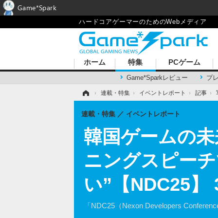
Game*Spark
ハードコアゲーマーのためのWebメディア
ホーム
特集
PCゲーム
Game*Sparkレビュー
プ
ホーム
›
連載・特集
›
イベントレポート
›
記事
›
連載・特集
イベントレポート
韓国ゲームの未
ニングスピーチ
い”【NDC25
「NDC25（Nexon Developers C