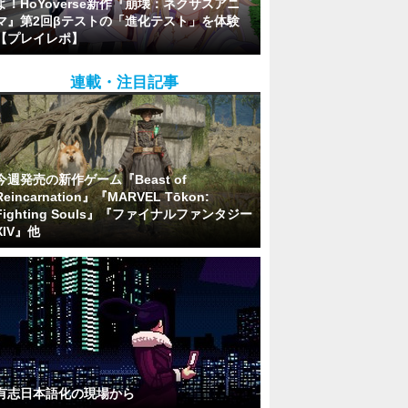
よ！HoYoverse新作『崩壊：ネクサスアニ
マ』第2回βテストの「進化テスト」を体験
【プレイレポ】
連載・注目記事
今週発売の新作ゲーム『Beast of
Reincarnation』『MARVEL Tōkon:
Fighting Souls』『ファイナルファンタジー
XIV』他
有志日本語化の現場から