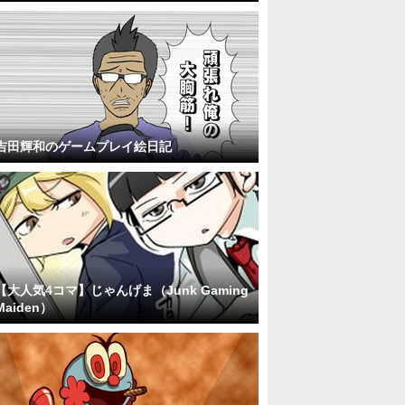
吉田輝和のゲームプレイ絵日記
【大人気4コマ】じゃんげま（Junk Gaming
Maiden）