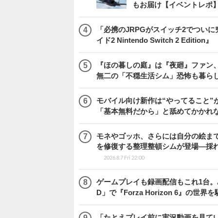
もお届け【イベントレポ
「必携のJRPGがスイッチ2でつい
イド2 Nintendo Switch 2 Edition』
『ほの暮しの庭』は『夜廻』ファン、
無二の「不穏生活シム」恐怖も暮ら
モバイル向け新作は“やってること”が
「基本無料だから」と舐めてかかれ
モネやゴッホ、さらには自分の絵まで
を修復する整理整頓シムが登場―採れたて
2026.8.7 Fri 22:00
ゲームプレイも録画配信もこれ1台。AMD 
D」で『Forza Horizon 6』の世界
「たとえプレイ前に実況動画を見て