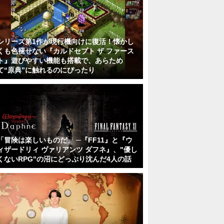
シリーズ第1作が現行機向けに復活！懐かし
くも色褪せない『カルドセプト ザ ファース
ト』遊びやすい機能も搭載で、あらため
て“原典”に触れるのにぴったり
「冒険は楽しいものだ」 ─『FF11』と『ウ
ィザードリィ ヴァリアンツ ダフネ』、"優し
くないRPG"の沼にどっぷり沈んだ4人の話