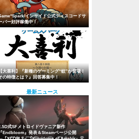
Game*Spark/インサイド公式ディスコードサ
ーバー好評稼働中！
【大喜利】『新種のゲーミング“蚊”が登場！
その特徴とは？』回答募集中！
最新ニュース
2.5D式SFメトロイドヴァニア新作
『Endbloom』発表＆Steamページ公開
―『XCOM 2』『Kingdoms of Amalur』元