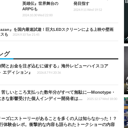
英雄伝』世界舞台の
発目指す
ARPGも
2024.9.11 Wed 19:52
2024.10.30 Wed 22:00
Khazan』を国内最速試遊！巨大LEDスクリーンによる上映や壁画
ンスも
2024.9.10 Tue 21:45
ング
時間とお金を注ぎ込むに値する」海外レビューハイスコア
ート エディション』
2026.8.7 Fri 20:36
苦しいところ支払った数年分がすべて無駄に―Monotype・
大きな影響受けた個人インディー開発者は…
2025.12.17 Wed 18:00
リーズにストーリーがあることを多くの人は知らなかった！？
先行体験会レポ。衝撃的な内容も語られたトークショーの内容