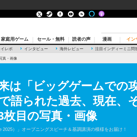
家庭用ゲーム
セール・無料
読者の声
漫画
イン
レイレポ
インタビュー
海外レビュー
注目インディーミニ問
写真・画像
来は「ビッグゲームでの
で語られた過去、現在、そ
】 3枚目の写真・画像
onference 2025）」オープニングスピーチ＆基調講演の模様をお届け！