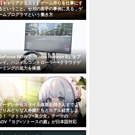
【キャリアクエスト】ゲーム作りを仕事にす
るということ。セガの若手の事例に見る，ゲ
ームプログラマという働き方
GeForce NOWで『Forza Horizon 6』をプ
レイ。ハンドルコントローラー×クラウドゲ
ーミングの底力を体感
クーデレからスタイル抜群お姉さんまでより
どりみどりな人外娘たちとホテル経営しよ
う！「クトゥルフ×美少女」テーマの
ADV『ヨグ=ソトースの庭』が日本語対応