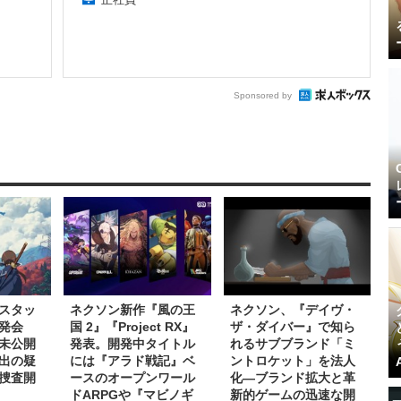
Sponsored by
スタッ
ネクソン新作『風の王
ネクソン、『デイヴ・
発会
国 2』『Project RX』
ザ・ダイバー』で知ら
未公開
発表。開発中タイトル
れるサブブランド「ミ
出の疑
には『アラド戦記』ベ
ントロケット」を法人
捜査開
ースのオープンワール
化―ブランド拡大と革
ドARPGや『マビノギ
新的ゲームの迅速な開