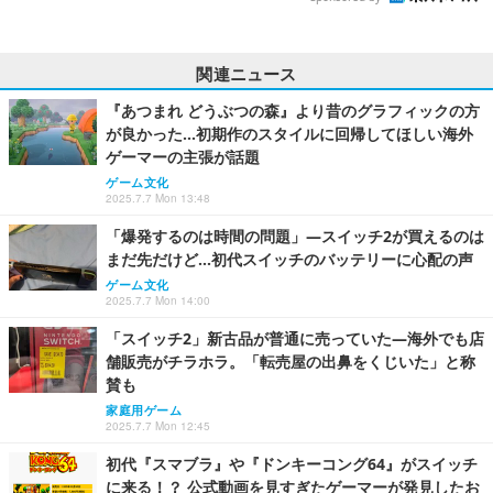
関連ニュース
『あつまれ どうぶつの森』より昔のグラフィックの方
が良かった…初期作のスタイルに回帰してほしい海外
ゲーマーの主張が話題
ゲーム文化
2025.7.7 Mon 13:48
「爆発するのは時間の問題」―スイッチ2が買えるのは
まだ先だけど…初代スイッチのバッテリーに心配の声
ゲーム文化
2025.7.7 Mon 14:00
「スイッチ2」新古品が普通に売っていた―海外でも店
舗販売がチラホラ。「転売屋の出鼻をくじいた」と称
賛も
家庭用ゲーム
2025.7.7 Mon 12:45
初代『スマブラ』や『ドンキーコング64』がスイッチ
に来る！？ 公式動画を見すぎたゲーマーが発見したお