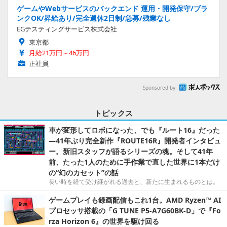
ゲームやWebサービスのバックエンド 運用・開発保守/ブラ
ンクOK/昇給あり/完全週休2日制/急募/残業なし
EGテスティングサービス株式会社
東京都
月給21万円～46万円
正社員
Sponsored by
トピックス
車が変形してロボになった、でも『ルート16』だった
―41年ぶり完全新作『ROUTE16R』開発者インタビュ
ー。新旧スタッフが語るシリーズの魂。そして41年
前、たった1人のために手作業で直した世界に1本だけ
の“幻のカセット”の話
長い時を経て受け継がれる過去と、新たに生まれるものとは。
ゲームプレイも録画配信もこれ1台。AMD Ryzen™ AI
プロセッサ搭載の「G TUNE P5-A7G60BK-D」で『Fo
rza Horizon 6』の世界を駆け回る