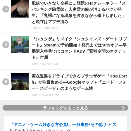
配信でいきなり全裸に…話題のセクシーホラー『ス
パンキング除霊師』人妻霊の服が消えるバグが発
生。「丸裸になる現象を泣きながら修正しました」
と現在はアプデ済み
2026.8.4 Tue 10:41
『シュタゲ』リメイク『シュタインズ・ゲート リブ
ート』Steamで予約開始！発売までは10%オフ―早
期購入特典ではコマンドADV『変移空間のオクテッ
ト』付属
2026.8.6 Thu 17:45
実在道路をドライブできるブラウザゲー『Hop.Eart
h』が注目集める―Googleマップ＋『ニード・フォ
ー・スピード』のようなゲーム性
2026.8.5 Wed 13:50
ランキングをもっと見る
「アニメ・ゲーム好きな方必見!」一般事務/その他サ-ビス
株式会社リクルートスタッフィング