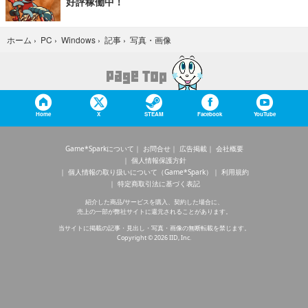
好評稼働中！
写真・画像
ホーム
›
PC
›
Windows
›
記事
›
Home
X
STEAM
Facebook
YouTube
Game*Sparkについて
お問合せ
広告掲載
会社概要
個人情報保護方針
個人情報の取り扱いについて（Game*Spark）
利用規約
特定商取引法に基づく表記
紹介した商品/サービスを購入、契約した場合に、
売上の一部が弊社サイトに還元されることがあります。
当サイトに掲載の記事・見出し・写真・画像の無断転載を禁じます。
Copyright © 2026 IID, Inc.