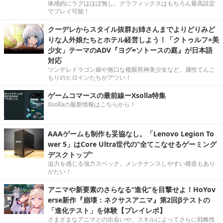
体感的にラグはほぼ無し。グラフィックスはもちろん最高設定
でプレイ可能！
クーデレからスタイル抜群お姉さんまでよりどりみど
りな人外娘たちとホテル経営しよう！「クトゥルフ×美
少女」テーマのADV『ヨグ=ソトースの庭』が日本語
対応
ツンデレドラゴン娘や無口な複眼死神美少女など、属性てんこ
もりのヒロインたちがアツい！
ゲームコマースの最前線ーXsolla特集
Xsollaの最新情報はこちらから！
AAAゲームも制作も妥協なし。「Lenovo Legion To
wer 5」はCore Ultra世代の“全てこなせるゲーミング
デスクトップ”
迫力を感じる強力スペック。メンテナンスしやすい構造もあり
がたい！
アニマや新要素のさらなる“進化”を目撃せよ！HoYov
erse新作『崩壊：ネクサスアニマ』第2回βテストの
「進化テスト」を体験【プレイレポ】
さまざまなアニマとの出会いや、スキルによってさらに戦略性