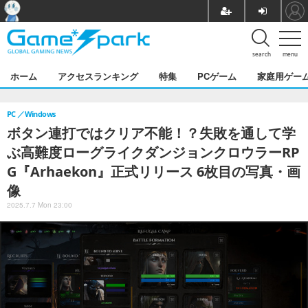
search
menu
ホーム
アクセスランキング
特集
PCゲーム
家庭用ゲー
PC
Windows
ボタン連打ではクリア不能！？失敗を通して学
ぶ高難度ローグライクダンジョンクロウラーRP
G『Arhaekon』正式リリース 6枚目の写真・画
像
2025.7.7 Mon 23:00