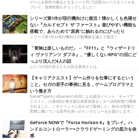
ゲーム＆制作の拠点となるノートPCで話題のレースタイトルを
プレイ。放熱性能もチェックしました！
シリーズ第1作が現行機向けに復活！懐かしくも色褪せ
ない『カルドセプト ザ ファースト』遊びやすい機能も
搭載で、あらためて“原典”に触れるのにぴったり
シリーズ第1作が現行機向けの新機能を備えて復活！
「冒険は楽しいものだ」 ─『FF11』と『ウィザードリ
ィ ヴァリアンツ ダフネ』、"優しくないRPG"の沼にど
っぷり沈んだ4人の話
ふたつの沼の住人たちが語る奥深さとは。
【キャリアクエスト】ゲーム作りを仕事にするという
こと。セガの若手の事例に見る，ゲームプログラマと
いう働き方
Game*Sparkと4Gamerの合同による就活イベント「キャリア
クエスト」の第4回が東京都立産業貿易センター浜松町館で開催
されました。このイベントに合わせて取材した、各社の現場で
実際に働いている若手社員へのインタビューをお届けします。
GeForce NOWで『Forza Horizon 6』をプレイ。ハ
ンドルコントローラー×クラウドゲーミングの底力を体
感