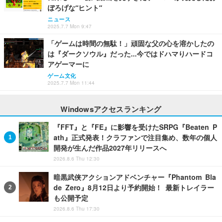
ぼろげな“ヒント”
ニュース
2025.7.7 Mon 9:47
「ゲームは時間の無駄！」頑固な父の心を溶かしたの
は『ダークソウル』だった…今ではドハマりハードコ
アゲーマーに
ゲーム文化
2025.7.7 Mon 11:44
Windowsアクセスランキング
『FFT』と『FE』に影響を受けたSRPG『Beaten P
ath』正式発表！クラファンで注目集め、数年の個人
開発が生んだ作品2027年リリースへ
2026.8.6 Thu 12:30
暗黒武侠アクションアドベンチャー『Phantom Bla
de Zero』8月12日より予約開始！ 最新トレイラー
も公開予定
2026.8.6 Thu 17:30