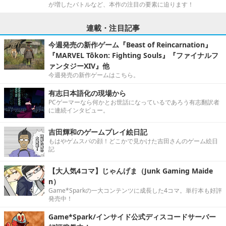
が増したバトルなど、本作の注目の要素に迫ります！
連載・注目記事
今週発売の新作ゲーム『Beast of Reincarnation』
『MARVEL Tōkon: Fighting Souls』『ファイナルフ
ァンタジーXIV』他
今週発売の新作ゲームはこちら。
有志日本語化の現場から
PCゲーマーなら何かとお世話になっているであろう有志翻訳者
に連続インタビュー。
吉田輝和のゲームプレイ絵日記
もはやゲムスパの顔！どこかで見かけた吉田さんのゲーム絵日
記
【大人気4コマ】じゃんげま（Junk Gaming Maide
n）
Game*Sparkの一大コンテンツに成長した4コマ。単行本も好評
発売中！
Game*Spark/インサイド公式ディスコードサーバー