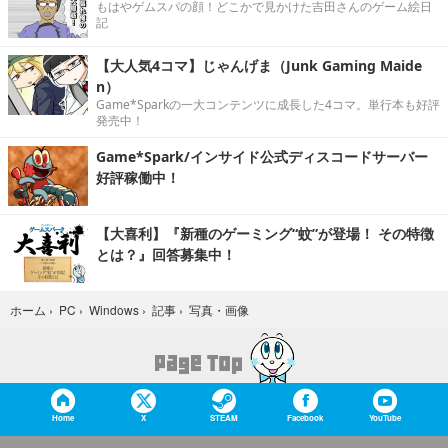
もはやゲムスパの顔！どこかで見かけた吉田さんのゲーム絵日
記
【大人気4コマ】じゃんげま（Junk Gaming Maide
n）
Game*Sparkの一大コンテンツに成長した4コマ。単行本も好評
発売中！
Game*Spark/インサイド公式ディスコードサーバー
好評稼働中！
【大喜利】『新種のゲーミング“蚊”が登場！ その特徴
とは？』回答募集中！
写真・画像
ホーム
›
PC
›
Windows
›
記事
›
Home
X
STEAM
Facebook
YouTube