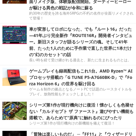
面リメイク版、体験版配信開始。ダーティーヒーロー
が駆ける異色の戦記が令和に蘇る
約30年の歴史を誇る海外SRPGの不朽の名作が全面リメイクされ
て登場！
車が変形してロボになった、でも『ルート16』だった
―41年ぶり完全新作『ROUTE16R』開発者インタビュ
ー。新旧スタッフが語るシリーズの魂。そして41年
前、たった1人のために手作業で直した世界に1本だけ
の“幻のカセット”の話
長い時を経て受け継がれる過去と、新たに生まれるものとは。
ゲームプレイも録画配信もこれ1台。AMD Ryzen™ AI
プロセッサ搭載の「G TUNE P5-A7G60BK-D」で『Fo
rza Horizon 6』の世界を駆け回る
ゲーム＆制作の拠点となるノートPCで話題のレースタイトルを
プレイ。放熱性能もチェックしました！
シリーズ第1作が現行機向けに復活！懐かしくも色褪せ
ない『カルドセプト ザ ファースト』遊びやすい機能も
搭載で、あらためて“原典”に触れるのにぴったり
シリーズ第1作が現行機向けの新機能を備えて復活！
「冒険は楽しいものだ」 ─『FF11』と『ウィザードリ