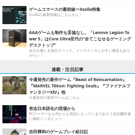
ゲームコマースの最前線ーXsolla特集
Xsollaの最新情報はこちらから！
AAAゲームも制作も妥協なし。「Lenovo Legion To
wer 5」はCore Ultra世代の“全てこなせるゲーミング
デスクトップ”
迫力を感じる強力スペック。メンテナンスしやすい構造もあり
がたい！
連載・注目記事
今週発売の新作ゲーム『Beast of Reincarnation』
『MARVEL Tōkon: Fighting Souls』『ファイナルフ
ァンタジーXIV』他
今週発売の新作ゲームはこちら。
有志日本語化の現場から
PCゲーマーなら何かとお世話になっているであろう有志翻訳者
に連続インタビュー。
吉田輝和のゲームプレイ絵日記