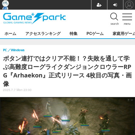
search
menu
ホーム
アクセスランキング
特集
PCゲーム
家庭用ゲー
PC
Windows
ボタン連打ではクリア不能！？失敗を通して学
ぶ高難度ローグライクダンジョンクロウラーRP
G『Arhaekon』正式リリース 4枚目の写真・画
像
2025.7.7 Mon 23:00