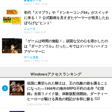
家庭用ゲーム
2025.7.7 Mon 12:45
初代『スマブラ』や『ドンキーコング64』がスイッチ
に来る！？ 公式動画を見すぎたゲーマーが発見したお
ぼろげな“ヒント”
ニュース
2025.7.7 Mon 9:47
「ゲームは時間の無駄！」頑固な父の心を溶かしたの
は『ダークソウル』だった…今ではドハマりハードコ
アゲーマーに
ゲーム文化
2025.7.7 Mon 11:44
Windowsアクセスランキング
祖国に裏切られた騎士は、王の仇敵の娘を護ること
になった―1998年の海外SRPG不朽の名作『幻世
録』全面リメイク版、体験版配信開始。ダーティー
ヒーローが駆ける異色の戦記が令和に蘇る
PR
2026.8.8 Sat 18:00