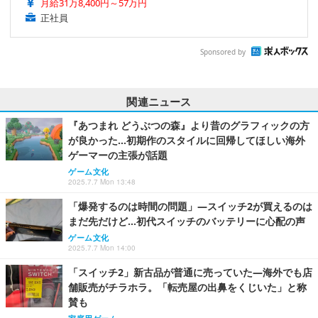
月給31万8,400円～57万円
正社員
Sponsored by
関連ニュース
『あつまれ どうぶつの森』より昔のグラフィックの方
が良かった…初期作のスタイルに回帰してほしい海外
ゲーマーの主張が話題
ゲーム文化
2025.7.7 Mon 13:48
「爆発するのは時間の問題」―スイッチ2が買えるのは
まだ先だけど…初代スイッチのバッテリーに心配の声
ゲーム文化
2025.7.7 Mon 14:00
「スイッチ2」新古品が普通に売っていた―海外でも店
舗販売がチラホラ。「転売屋の出鼻をくじいた」と称
賛も