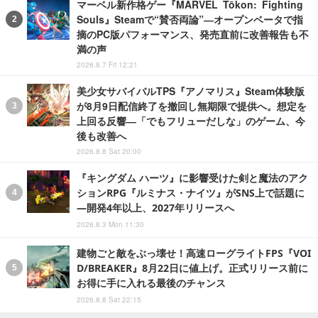
マーベル新作格ゲー『MARVEL Tōkon: Fighting
Souls』Steamで“賛否両論”―オープンベータで指
摘のPC版パフォーマンス、発売直前に改善報告も不
満の声
2026.8.7 Fri 12:21
美少女サバイバルTPS『アノマリス』Steam体験版
が8月9日配信終了を撤回し無期限で提供へ。想定を
上回る反響―「でもフリューだしな」のゲーム、今
後も改善へ
2026.8.8 Sat 20:00
『キングダム ハーツ』に影響受けた剣と魔法のアク
ションRPG『ルミナス・ナイツ』がSNS上で話題に
―開発4年以上、2027年リリースへ
2026.8.3 Mon 11:30
建物ごと敵をぶっ壊せ！高速ローグライトFPS『VOI
D/BREAKER』8月22日に値上げ。正式リリース前に
お得に手に入れる最後のチャンス
2026.8.8 Sat 22:15