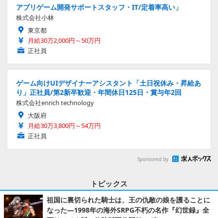
アプリゲーム開発サポートスタッフ・IT/定着率高い」
株式会社小林
東京都
月給30万2,000円～50万円
正社員
ゲーム向けUIデザイナーアシスタント「土日祝休み・昇給あ
り」正社員/第2新卒歓迎・年間休日125日・賞与年2回
株式会社enrich technology
大阪府
月給30万3,800円～54万円
正社員
Sponsored by
トピックス
祖国に裏切られた騎士は、王の仇敵の娘を護ることに
なった―1998年の海外SRPG不朽の名作『幻世録』全