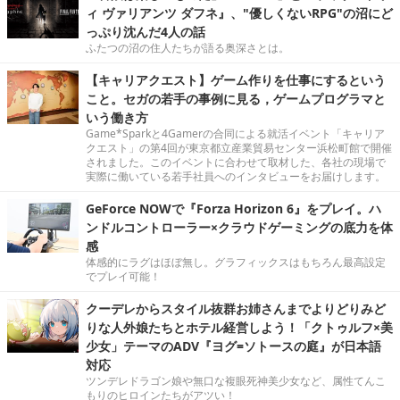
ィ ヴァリアンツ ダフネ』、"優しくないRPG"の沼にど
っぷり沈んだ4人の話
ふたつの沼の住人たちが語る奥深さとは。
【キャリアクエスト】ゲーム作りを仕事にするという
こと。セガの若手の事例に見る，ゲームプログラマと
いう働き方
Game*Sparkと4Gamerの合同による就活イベント「キャリア
クエスト」の第4回が東京都立産業貿易センター浜松町館で開催
されました。このイベントに合わせて取材した、各社の現場で
実際に働いている若手社員へのインタビューをお届けします。
GeForce NOWで『Forza Horizon 6』をプレイ。ハ
ンドルコントローラー×クラウドゲーミングの底力を体
感
体感的にラグはほぼ無し。グラフィックスはもちろん最高設定
でプレイ可能！
クーデレからスタイル抜群お姉さんまでよりどりみど
りな人外娘たちとホテル経営しよう！「クトゥルフ×美
少女」テーマのADV『ヨグ=ソトースの庭』が日本語
対応
ツンデレドラゴン娘や無口な複眼死神美少女など、属性てんこ
もりのヒロインたちがアツい！