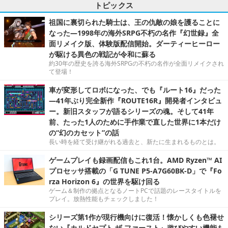
トピックス
祖国に裏切られた騎士は、王の仇敵の娘を護ることに
なった―1998年の海外SRPG不朽の名作『幻世録』全
面リメイク版、体験版配信開始。ダーティーヒーロー
が駆ける異色の戦記が令和に蘇る
約30年の歴史を誇る海外SRPGの不朽の名作が全面リメイクされ
て登場！
車が変形してロボになった、でも『ルート16』だった
―41年ぶり完全新作『ROUTE16R』開発者インタビュ
ー。新旧スタッフが語るシリーズの魂。そして41年
前、たった1人のために手作業で直した世界に1本だけ
の“幻のカセット”の話
長い時を経て受け継がれる過去と、新たに生まれるものとは。
ゲームプレイも録画配信もこれ1台。AMD Ryzen™ AI
プロセッサ搭載の「G TUNE P5-A7G60BK-D」で『Fo
rza Horizon 6』の世界を駆け回る
ゲーム＆制作の拠点となるノートPCで話題のレースタイトルを
プレイ。放熱性能もチェックしました！
シリーズ第1作が現行機向けに復活！懐かしくも色褪せ
ない『カルドセプト ザ ファースト』遊びやすい機能も