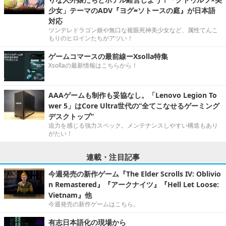
少女」テーマのADV『ヨグ=ソトースの庭』が日本語
対応
ツンデレドラゴン娘や無口な複眼死神美少女など、属性てんこ
もりのヒロインたちがアツい！
ゲームコマースの最前線ーXsolla特集
Xsollaの最新情報はこちらから！
AAAゲームも制作も妥協なし。「Lenovo Legion To
wer 5」はCore Ultra世代の“全てこなせるゲーミング
デスクトップ”
迫力を感じる強力スペック。メンテナンスしやすい構造もあり
がたい！
連載・注目記事
今週発売の新作ゲーム『The Elder Scrolls IV: Oblivio
n Remastered』『アークナイツ』『Hell Let Loose:
Vietnam』他
今週発売の新作ゲームはこちら。
有志日本語化の現場から