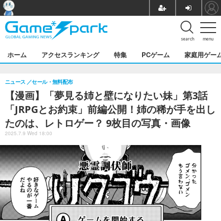
search
menu
ホーム
アクセスランキング
特集
PCゲーム
家庭用ゲー
ニュース
セール・無料配布
【漫画】「夢見る姉と壁になりたい妹」第3話
「JRPGとお約束」前編公開！姉の稀が手を出し
たのは、レトロゲー？ 9枚目の写真・画像
2025.7.9 Wed 18:00