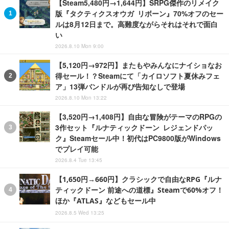
【Steam5,480円→1,644円】SRPG傑作のリメイク
版『タクティクスオウガ リボーン』70%オフのセー
ルは8月12日まで。高難度ながらそれはそれで面白
い
2026.8.10 Mon 9:00
【5,120円→972円】またもやみんなにナイショなお
得セール！？Steamにて「カイロソフト夏休みフェ
ア」13弾バンドルが再び告知なしで登場
2026.8.10 Mon 13:22
【3,520円→1,408円】自由な冒険がテーマのRPGの
3作セット『ルナティックドーン レジェンドパッ
ク』Steamセール中！初代はPC9800版がWindows
でプレイ可能
2026.8.4 Tue 13:45
【1,650円→660円】クラシックで自由なRPG『ルナ
ティックドーン 前途への道標』Steamで60%オフ！
ほか『ATLAS』などもセール中
2026.8.5 Wed 13:25