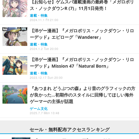
【お知らせ】ゲムスパ連載漫画の最終巻「メガロポリ
ス・ノックダウンR (7)」11月1日発売！
連載・特集
2024.11.1 Fri 21:00
【洋ゲー漫画】『メガロポリス・ノックダウン・リロ
ーデッド』エピローグ「Wanderer」
連載・特集
2024.1.2 Tue 20:00
【洋ゲー漫画】『メガロポリス・ノックダウン・リロ
ーデッド』Mission 47「Natural Born」
連載・特集
2023.12.17 Sun 20:00
『あつまれ どうぶつの森』より昔のグラフィックの方
が良かった…初期作のスタイルに回帰してほしい海外
ゲーマーの主張が話題
ゲーム文化
2025.7.7 Mon 13:48
セール・無料配布アクセスランキング