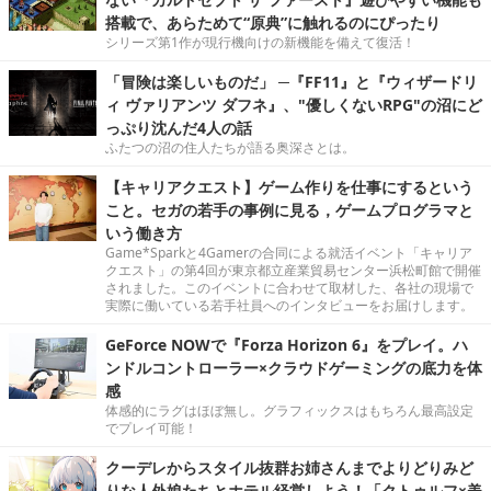
搭載で、あらためて“原典”に触れるのにぴったり
シリーズ第1作が現行機向けの新機能を備えて復活！
「冒険は楽しいものだ」 ─『FF11』と『ウィザードリ
ィ ヴァリアンツ ダフネ』、"優しくないRPG"の沼にど
っぷり沈んだ4人の話
ふたつの沼の住人たちが語る奥深さとは。
【キャリアクエスト】ゲーム作りを仕事にするという
こと。セガの若手の事例に見る，ゲームプログラマと
いう働き方
Game*Sparkと4Gamerの合同による就活イベント「キャリア
クエスト」の第4回が東京都立産業貿易センター浜松町館で開催
されました。このイベントに合わせて取材した、各社の現場で
実際に働いている若手社員へのインタビューをお届けします。
GeForce NOWで『Forza Horizon 6』をプレイ。ハ
ンドルコントローラー×クラウドゲーミングの底力を体
感
体感的にラグはほぼ無し。グラフィックスはもちろん最高設定
でプレイ可能！
クーデレからスタイル抜群お姉さんまでよりどりみど
りな人外娘たちとホテル経営しよう！「クトゥルフ×美