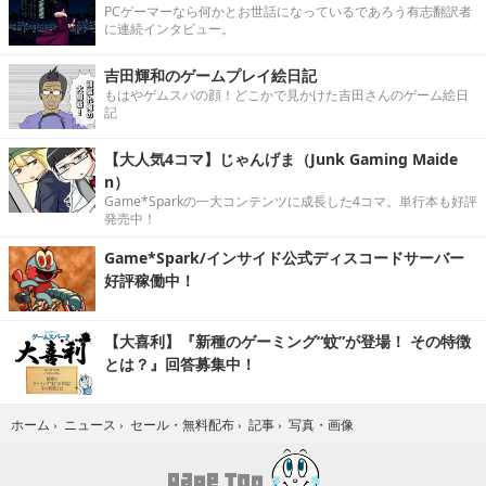
PCゲーマーなら何かとお世話になっているであろう有志翻訳者
に連続インタビュー。
吉田輝和のゲームプレイ絵日記
もはやゲムスパの顔！どこかで見かけた吉田さんのゲーム絵日
記
【大人気4コマ】じゃんげま（Junk Gaming Maide
n）
Game*Sparkの一大コンテンツに成長した4コマ。単行本も好評
発売中！
Game*Spark/インサイド公式ディスコードサーバー
好評稼働中！
【大喜利】『新種のゲーミング“蚊”が登場！ その特徴
とは？』回答募集中！
写真・画像
ホーム
›
ニュース
›
セール・無料配布
›
記事
›