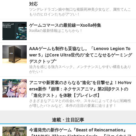
対応
ツンデレドラゴン娘や無口な複眼死神美少女など、属性てんこ
もりのヒロインたちがアツい！
ゲームコマースの最前線ーXsolla特集
Xsollaの最新情報はこちらから！
AAAゲームも制作も妥協なし。「Lenovo Legion To
wer 5」はCore Ultra世代の“全てこなせるゲーミング
デスクトップ”
迫力を感じる強力スペック。メンテナンスしやすい構造もあり
がたい！
アニマや新要素のさらなる“進化”を目撃せよ！HoYov
erse新作『崩壊：ネクサスアニマ』第2回βテストの
「進化テスト」を体験【プレイレポ】
さまざまなアニマとの出会いや、スキルによってさらに戦略性
が増したバトルなど、本作の注目の要素に迫ります！
連載・注目記事
今週発売の新作ゲーム『Beast of Reincarnation』