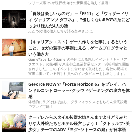
シリーズ第1作が現行機向けの新機能を備えて復活！
「冒険は楽しいものだ」 ─『FF11』と『ウィザードリ
ィ ヴァリアンツ ダフネ』、"優しくないRPG"の沼にど
っぷり沈んだ4人の話
ふたつの沼の住人たちが語る奥深さとは。
【キャリアクエスト】ゲーム作りを仕事にするという
こと。セガの若手の事例に見る，ゲームプログラマと
いう働き方
Game*Sparkと4Gamerの合同による就活イベント「キャリア
クエスト」の第4回が東京都立産業貿易センター浜松町館で開催
されました。このイベントに合わせて取材した、各社の現場で
実際に働いている若手社員へのインタビューをお届けします。
GeForce NOWで『Forza Horizon 6』をプレイ。ハ
ンドルコントローラー×クラウドゲーミングの底力を体
感
体感的にラグはほぼ無し。グラフィックスはもちろん最高設定
でプレイ可能！
クーデレからスタイル抜群お姉さんまでよりどりみど
りな人外娘たちとホテル経営しよう！「クトゥルフ×美
少女」テーマのADV『ヨグ=ソトースの庭』が日本語