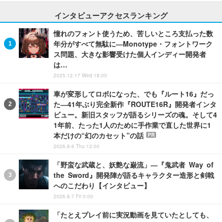
インタビューアクセスランキング
憧れのフォント使うため、苦しいところ支払った数
年分がすべて無駄に―Monotype・フォントワーク
ス問題、大きな影響受けた個人インディー開発者
は…
2025.12.17 Wed 18:00
車が変形してロボになった、でも『ルート16』だっ
た―41年ぶり完全新作『ROUTE16R』開発者インタ
ビュー。新旧スタッフが語るシリーズの魂。そして4
1年前、たった1人のために手作業で直した世界に1
本だけの“幻のカセット”の話
PR
2026.8.6 Thu 12:00
「野蛮な武蔵と、妖艶な巌流」―『鬼武者 Way of
the Sword』開発陣が語るキャラクター造形と剣戟
へのこだわり【インタビュー】
2026.8.7 Fri 0:00
「たとえプレイ前に実況動画を見ていたとしても、