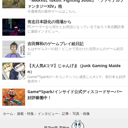
『MARVEL Tōkon: Fighting Souls』『ファイナルフ
ァンタジーXIV』他
今週発売の新作ゲームはこちら。
有志日本語化の現場から
PCゲーマーなら何かとお世話になっているであろう有志翻訳者
に連続インタビュー。
吉田輝和のゲームプレイ絵日記
もはやゲムスパの顔！どこかで見かけた吉田さんのゲーム絵日
記
【大人気4コマ】じゃんげま（Junk Gaming Maide
n）
Game*Sparkの一大コンテンツに成長した4コマ。単行本も好評
発売中！
Game*Spark/インサイド公式ディスコードサーバー
好評稼働中！
写真・画像
ホーム
›
連載・特集
›
インタビュー
›
記事
›