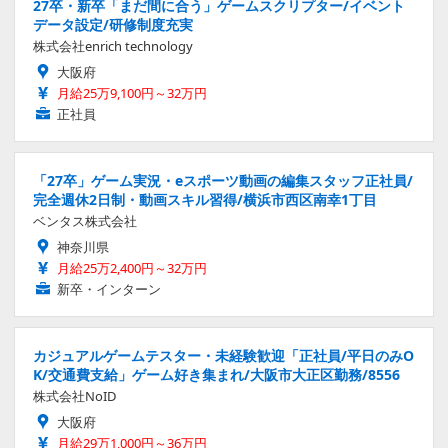
27卒・新卒「まだ間に合う」ゲームスクリプター/イベント
データ設定/研修制度充実
株式会社enrich technology
大阪府
月給25万9,100円～32万円
正社員
「27卒」ゲーム実況・eスポーツ動画の編集スタッフ正社員/
完全週休2日制・動画スキル習得/横浜市西区南幸1丁目
ベンタス株式会社
神奈川県
月給25万2,400円～32万円
新卒・インターン
カジュアルゲームテスター・未経験歓迎「正社員/平日のみO
K/交通費支給」ゲーム好き集まれ/大阪市大正区勤務/8556
株式会社NoID
大阪府
月給29万1,000円～36万円