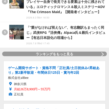
プレイヤー自身で発見できる要素は十分に残されて
いる」エロティックロマンス＆殺人ミステリーADV
『The Crimson Maid』【開発者インタビュー】
2026.8.3 Mon 18:50
「“愛がなければ視えない”、有志翻訳もまったく同
じ」武侠RPG『活俠傳』Alpaca氏＆殿氏インタビュ
ー【有志日本語化の現場から】
2026.7.8 Wed 17:45
ランキングをもっと見る
ゲーム開発サポート・資格不問「正社員/土日祝休み/昇給あ
り」第2新卒歓迎・年間休日125日・賞与年2回
株式会社alBee
神奈川県
月給26万8,900円～55万円
正社員