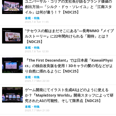
ユニバーサル・コリアの支社長が語るブランド価値の
創出方法―「シルク・ドゥ・ソレイユ」と「江南スタ
イル」は何が違う！？【NDC25】
連載・特集
2025.7.8 Tue 11:45
“テセウスの船はまだそこにある”―長寿MMO『メイプ
ルストーリー』に22年間向けられる「期待」とは？
【NDC25】
連載・特集
2025.7.8 Tue 12:30
『The First Descendant』では日本産「KawaiiPhysi
cs」の独自改良版を使用！3Dキャラの髪の毛などがよ
り自然に揺れるように【NDC25】
連載・特集
2025.7.7 Mon 22:30
ゲーム開発にてイラスト生成AIはどのように使える
か？『MapleStory Worlds』開発スタッフによって研
究されたAIの可能性、そして限界点【NDC25】
連載・特集
2025.7.7 Mon 21:00