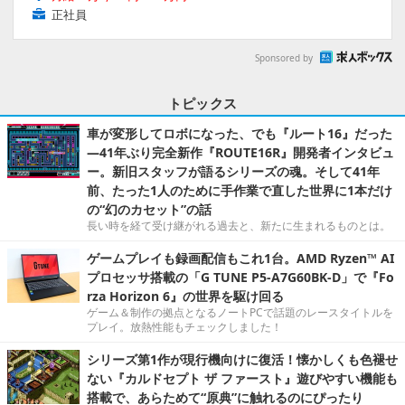
正社員
Sponsored by
トピックス
車が変形してロボになった、でも『ルート16』だった
―41年ぶり完全新作『ROUTE16R』開発者インタビュ
ー。新旧スタッフが語るシリーズの魂。そして41年
前、たった1人のために手作業で直した世界に1本だけ
の“幻のカセット”の話
長い時を経て受け継がれる過去と、新たに生まれるものとは。
ゲームプレイも録画配信もこれ1台。AMD Ryzen™ AI
プロセッサ搭載の「G TUNE P5-A7G60BK-D」で『Fo
rza Horizon 6』の世界を駆け回る
ゲーム＆制作の拠点となるノートPCで話題のレースタイトルを
プレイ。放熱性能もチェックしました！
シリーズ第1作が現行機向けに復活！懐かしくも色褪せ
ない『カルドセプト ザ ファースト』遊びやすい機能も
搭載で、あらためて“原典”に触れるのにぴったり