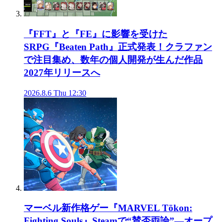
『FFT』と『FE』に影響を受けた
SRPG『Beaten Path』正式発表！クラファン
で注目集め、数年の個人開発が生んだ作品
2027年リリースへ
2026.8.6 Thu 12:30
マーベル新作格ゲー『MARVEL Tōkon:
Fighting Souls』Steamで“賛否両論”―オープ