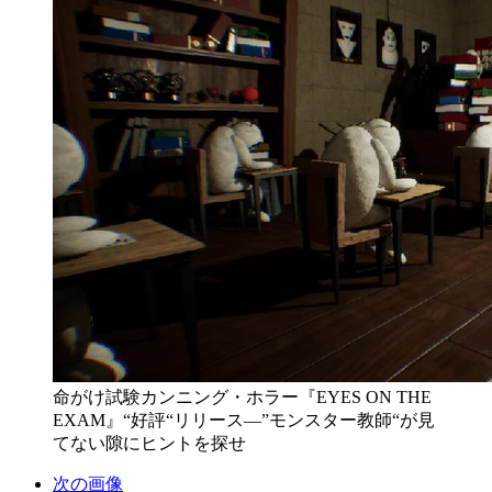
命がけ試験カンニング・ホラー『EYES ON THE
EXAM』“好評“リリース―”モンスター教師“が見
てない隙にヒントを探せ
次の画像