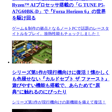
Ryzen™ AIプロセッサ搭載の「G TUNE P5-
A7G60BK-D」で『Forza Horizon 6』の世界
を駆け回る
ゲーム＆制作の拠点となるノートPCで話題のレースタ
イトルをプレイ。放熱性能もチェックしました！
シリーズ第1作が現行機向けに復活！懐かしく
も色褪せない『カルドセプト ザ ファースト』
遊びやすい機能も搭載で、あらためて“原
典”に触れるのにぴったり
シリーズ第1作が現行機向けの新機能を備えて復活！