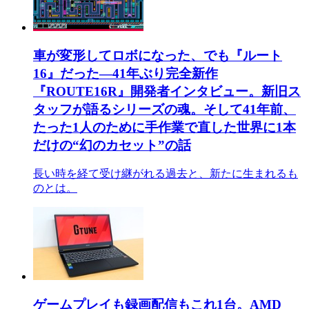
車が変形してロボになった、でも『ルート
16』だった―41年ぶり完全新作
『ROUTE16R』開発者インタビュー。新旧ス
タッフが語るシリーズの魂。そして41年前、
たった1人のために手作業で直した世界に1本
だけの“幻のカセット”の話
長い時を経て受け継がれる過去と、新たに生まれるも
のとは。
ゲームプレイも録画配信もこれ1台。AMD