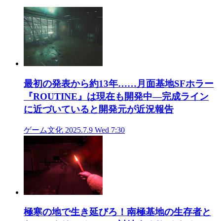
最初の発表から約13年……月面基地SFホラー
『ROUTINE』は現在も開発中―完成ライン
に近づいていると開発元が近況報告
ゲーム文化
2025.7.9 Wed 7:30
極寒の地で生き延びろ！南極基地の生存者と