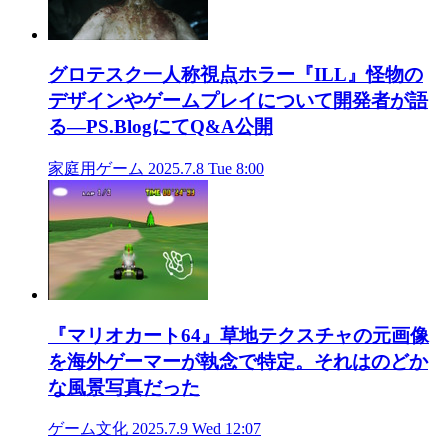
グロテスク一人称視点ホラー『ILL』怪物の
デザインやゲームプレイについて開発者が語
る―PS.BlogにてQ&A公開
家庭用ゲーム
2025.7.8 Tue 8:00
『マリオカート64』草地テクスチャの元画像
を海外ゲーマーが執念で特定。それはのどか
な風景写真だった
ゲーム文化
2025.7.9 Wed 12:07