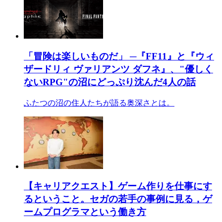
「冒険は楽しいものだ」 ─『FF11』と『ウィ
ザードリィ ヴァリアンツ ダフネ』、"優しく
ないRPG"の沼にどっぷり沈んだ4人の話
ふたつの沼の住人たちが語る奥深さとは。
【キャリアクエスト】ゲーム作りを仕事にす
るということ。セガの若手の事例に見る，ゲ
ームプログラマという働き方