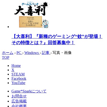
【大喜利】『新種のゲーミング“蚊”が登場！
その特徴とは？』回答募集中！
ホーム
›
PC
›
Windows
›
記事
›
写真・画像
TOP
Home
X
STEAM
Facebook
YouTube
Game*Sparkについて
お問合せ
広告掲載
会社概要