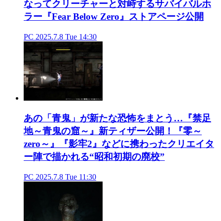
なってクリーチャーと対峙するサバイバルホ
ラー『Fear Below Zero』ストアページ公開
PC
2025.7.8 Tue 14:30
あの「青鬼」が新たな恐怖をまとう…『禁足
地～青鬼の窟～』新ティザー公開！『零～
zero～』『影牢2』などに携わったクリエイタ
ー陣で描かれる“昭和初期の廃校”
PC
2025.7.8 Tue 11:30