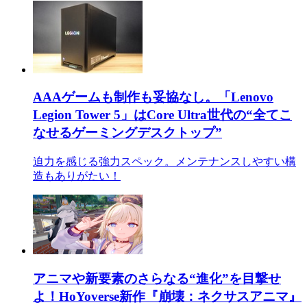
AAAゲームも制作も妥協なし。「Lenovo
Legion Tower 5」はCore Ultra世代の“全てこ
なせるゲーミングデスクトップ”
迫力を感じる強力スペック。メンテナンスしやすい構
造もありがたい！
アニマや新要素のさらなる“進化”を目撃せ
よ！HoYoverse新作『崩壊：ネクサスアニマ』