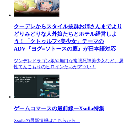
クーデレからスタイル抜群お姉さんまでより
どりみどりな人外娘たちとホテル経営しよ
う！「クトゥルフ×美少女」テーマの
ADV『ヨグ=ソトースの庭』が日本語対応
ツンデレドラゴン娘や無口な複眼死神美少女など、属
性てんこもりのヒロインたちがアツい！
ゲームコマースの最前線ーXsolla特集
Xsollaの最新情報はこちらから！