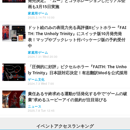
発売決定。「ムー」とコラボレーションしたリアル企
画も3月15日実施
家庭用ゲーム
2025.3.14 Fri 10:00
ドット絵のみの表現力光る高評価8ビットホラー『FAI
TH: The Unholy Trinity』にスイッチ版10月発売発
表！マップやブックレット付パッケージ版の予約受付
中
家庭用ゲーム
2024.7.31 Wed 20:30
「圧倒的に好評」ピクセルホラー『FAITH: The Unho
ly Trinity』日本語対応決定！有志翻訳Modを公式採用
ゲーム文化
2024.7.3 Wed 7:00
責任あるサ終求める運動が活発化する中で“ゲームの破
棄”求めるユービーアイの規約が注目浴びる
ニュース
2025.7.8 Tue 12:45
イベントアクセスランキング