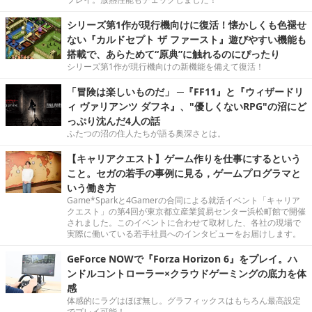
シリーズ第1作が現行機向けに復活！懐かしくも色褪せ
ない『カルドセプト ザ ファースト』遊びやすい機能も
搭載で、あらためて“原典”に触れるのにぴったり
シリーズ第1作が現行機向けの新機能を備えて復活！
「冒険は楽しいものだ」 ─『FF11』と『ウィザードリ
ィ ヴァリアンツ ダフネ』、"優しくないRPG"の沼にど
っぷり沈んだ4人の話
ふたつの沼の住人たちが語る奥深さとは。
【キャリアクエスト】ゲーム作りを仕事にするという
こと。セガの若手の事例に見る，ゲームプログラマと
いう働き方
Game*Sparkと4Gamerの合同による就活イベント「キャリア
クエスト」の第4回が東京都立産業貿易センター浜松町館で開催
されました。このイベントに合わせて取材した、各社の現場で
実際に働いている若手社員へのインタビューをお届けします。
GeForce NOWで『Forza Horizon 6』をプレイ。ハ
ンドルコントローラー×クラウドゲーミングの底力を体
感
体感的にラグはほぼ無し。グラフィックスはもちろん最高設定
でプレイ可能！