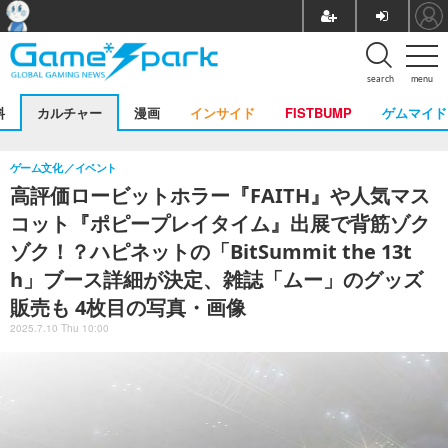
search
menu
料
カルチャー
漫画
インサイド
FISTBUMP
ゲムマイド
ゲーム文化
イベント
高評価ロービットホラー『FAITH』や人気マス
コット『ポピープレイタイム』出展で背筋ゾク
ゾク！？ハピネットの「BitSummit the 13t
h」ブース詳細が決定、雑誌「ムー」のグッズ
販売も 4枚目の写真・画像
2025.7.10 Thu 10:00