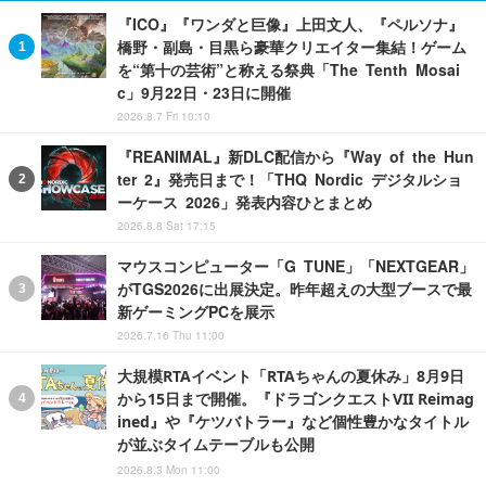
『ICO』『ワンダと巨像』上田文人、『ペルソナ』
橋野・副島・目黒ら豪華クリエイター集結！ゲーム
を“第十の芸術”と称える祭典「The Tenth Mosai
c」9月22日・23日に開催
2026.8.7 Fri 10:10
『REANIMAL』新DLC配信から『Way of the Hun
ter 2』発売日まで！「THQ Nordic デジタルショ
ーケース 2026」発表内容ひとまとめ
2026.8.8 Sat 17:15
マウスコンピューター「G TUNE」「NEXTGEAR」
がTGS2026に出展決定。昨年超えの大型ブースで最
新ゲーミングPCを展示
2026.7.16 Thu 11:00
大規模RTAイベント「RTAちゃんの夏休み」8月9日
から15日まで開催。『ドラゴンクエストVII Reimag
ined』や『ケツバトラー』など個性豊かなタイトル
が並ぶタイムテーブルも公開
2026.8.3 Mon 11:00