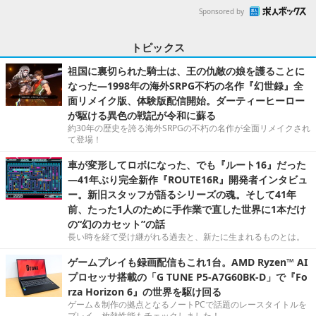
Sponsored by
トピックス
祖国に裏切られた騎士は、王の仇敵の娘を護ることに
なった―1998年の海外SRPG不朽の名作『幻世録』全
面リメイク版、体験版配信開始。ダーティーヒーロー
が駆ける異色の戦記が令和に蘇る
約30年の歴史を誇る海外SRPGの不朽の名作が全面リメイクされ
て登場！
車が変形してロボになった、でも『ルート16』だった
―41年ぶり完全新作『ROUTE16R』開発者インタビュ
ー。新旧スタッフが語るシリーズの魂。そして41年
前、たった1人のために手作業で直した世界に1本だけ
の“幻のカセット”の話
長い時を経て受け継がれる過去と、新たに生まれるものとは。
ゲームプレイも録画配信もこれ1台。AMD Ryzen™ AI
プロセッサ搭載の「G TUNE P5-A7G60BK-D」で『Fo
rza Horizon 6』の世界を駆け回る
ゲーム＆制作の拠点となるノートPCで話題のレースタイトルを
プレイ。放熱性能もチェックしました！