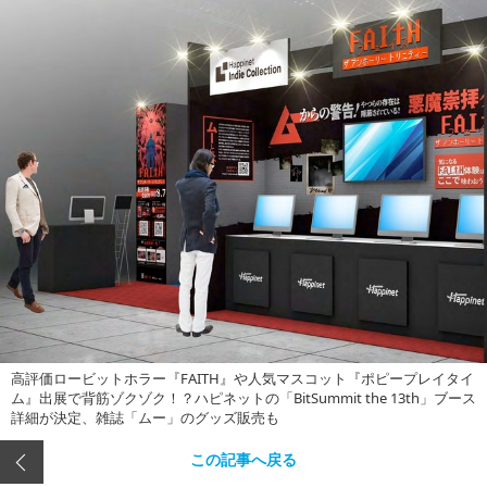
高評価ロービットホラー『FAITH』や人気マスコット『ポピープレイタイ
ム』出展で背筋ゾクゾク！？ハピネットの「BitSummit the 13th」ブース
詳細が決定、雑誌「ムー」のグッズ販売も
この記事へ戻る