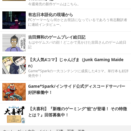
今週発売の新作ゲームはこちら。
有志日本語化の現場から
PCゲーマーなら何かとお世話になっているであろう有志翻訳者
に連続インタビュー。
吉田輝和のゲームプレイ絵日記
もはやゲムスパの顔！どこかで見かけた吉田さんのゲーム絵日
記
【大人気4コマ】じゃんげま（Junk Gaming Maide
n）
Game*Sparkの一大コンテンツに成長した4コマ。単行本も好評
発売中！
Game*Spark/インサイド公式ディスコードサーバー
好評稼働中！
【大喜利】『新種のゲーミング“蚊”が登場！ その特徴
とは？』回答募集中！
写真・画像
ホーム
›
ゲーム文化
›
イベント
›
記事
›