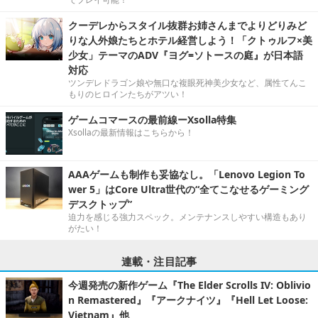
クーデレからスタイル抜群お姉さんまでよりどりみど
りな人外娘たちとホテル経営しよう！「クトゥルフ×美
少女」テーマのADV『ヨグ=ソトースの庭』が日本語
対応
ツンデレドラゴン娘や無口な複眼死神美少女など、属性てんこ
もりのヒロインたちがアツい！
ゲームコマースの最前線ーXsolla特集
Xsollaの最新情報はこちらから！
AAAゲームも制作も妥協なし。「Lenovo Legion To
wer 5」はCore Ultra世代の“全てこなせるゲーミング
デスクトップ”
迫力を感じる強力スペック。メンテナンスしやすい構造もあり
がたい！
連載・注目記事
今週発売の新作ゲーム『The Elder Scrolls IV: Oblivio
n Remastered』『アークナイツ』『Hell Let Loose:
Vietnam』他