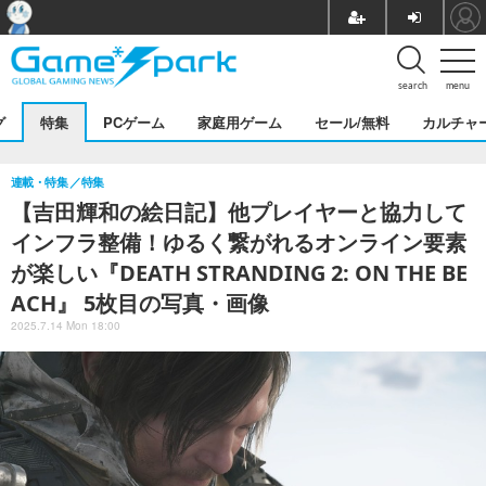
search
menu
グ
特集
PCゲーム
家庭用ゲーム
セール/無料
カルチャ
連載・特集
特集
【吉田輝和の絵日記】他プレイヤーと協力して
インフラ整備！ゆるく繋がれるオンライン要素
が楽しい『DEATH STRANDING 2: ON THE BE
ACH』 5枚目の写真・画像
2025.7.14 Mon 18:00