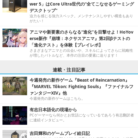
wer 5」はCore Ultra世代の“全てこなせるゲーミング
デスクトップ”
迫力を感じる強力スペック。メンテナンスしやすい構造もあり
がたい！
アニマや新要素のさらなる“進化”を目撃せよ！HoYov
erse新作『崩壊：ネクサスアニマ』第2回βテストの
「進化テスト」を体験【プレイレポ】
さまざまなアニマとの出会いや、スキルによってさらに戦略性
が増したバトルなど、本作の注目の要素に迫ります！
連載・注目記事
今週発売の新作ゲーム『Beast of Reincarnation』
『MARVEL Tōkon: Fighting Souls』『ファイナルフ
ァンタジーXIV』他
今週発売の新作ゲームはこちら。
有志日本語化の現場から
PCゲーマーなら何かとお世話になっているであろう有志翻訳者
に連続インタビュー。
吉田輝和のゲームプレイ絵日記