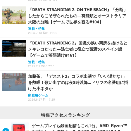
『DEATH STRANDING 2: ON THE BEACH』「分断」
したからこそ守られたもの―有袋類とオーストラリア
大陸の分離【ゲームで世界を観る#104】
連載・特集
2025.7.13 Sun 14:00
『DEATH STRANDING 2』国境の狭い関所を抜けると
メキシコだった―逃亡者に役立つ荒野のスペイン語
【ゲームで英語漬け#161】
連載・特集
2025.7.2 Wed 7:30
加藤茶、『デススト2』コラボ出演で「いい湯だな♪」
を熱唱！歌い出すのは夜8時以降…ドリフの名番組に掛
けた小ネタか
家庭用ゲーム
2025.6.27 Fri 17:25
特集アクセスランキング
ゲームプレイも録画配信もこれ1台。AMD Ryzen™