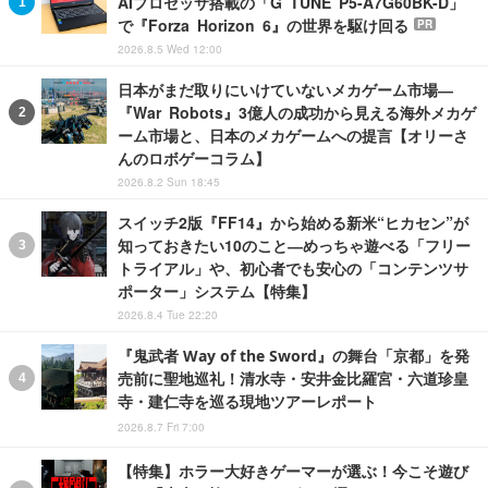
AIプロセッサ搭載の「G TUNE P5-A7G60BK-D」
で『Forza Horizon 6』の世界を駆け回る
PR
2026.8.5 Wed 12:00
日本がまだ取りにいけていないメカゲーム市場―
『War Robots』3億人の成功から見える海外メカゲ
ーム市場と、日本のメカゲームへの提言【オリーさ
んのロボゲーコラム】
2026.8.2 Sun 18:45
スイッチ2版『FF14』から始める新米“ヒカセン”が
知っておきたい10のこと―めっちゃ遊べる「フリー
トライアル」や、初心者でも安心の「コンテンツサ
ポーター」システム【特集】
2026.8.4 Tue 22:20
『鬼武者 Way of the Sword』の舞台「京都」を発
売前に聖地巡礼！清水寺・安井金比羅宮・六道珍皇
寺・建仁寺を巡る現地ツアーレポート
2026.8.7 Fri 7:00
【特集】ホラー大好きゲーマーが選ぶ！今こそ遊び