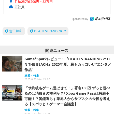
月給25万6,700円～32万円
正社員
Sponsored by
吉田輝和
DEATH STRANDING 2
関連ニュース
Game*Sparkレビュー：『DEATH STRANDING 2: O
N THE BEACH』2025年夏、最もカッコいい“エンタメ
作品”
連載・特集
2025.6.23 Mon 21:00
「サ終後もゲーム遊ばせて！」署名130万 ずっと遊べ
るのは消費者の権利か？/ Xbox Game Passは持続不
可能！？警鐘鳴らす業界人からサブスクの今後を考え
る【スパッと！ゲーマー会議室】
連載・特集
2025.7.13 Sun 21:00