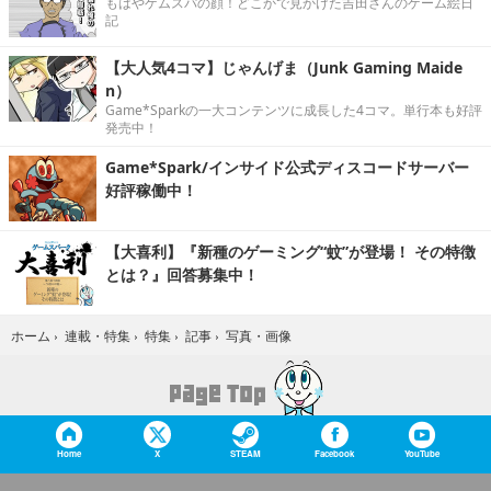
もはやゲムスパの顔！どこかで見かけた吉田さんのゲーム絵日
記
【大人気4コマ】じゃんげま（Junk Gaming Maide
n）
Game*Sparkの一大コンテンツに成長した4コマ。単行本も好評
発売中！
Game*Spark/インサイド公式ディスコードサーバー
好評稼働中！
【大喜利】『新種のゲーミング“蚊”が登場！ その特徴
とは？』回答募集中！
写真・画像
ホーム
›
連載・特集
›
特集
›
記事
›
Home
X
STEAM
Facebook
YouTube