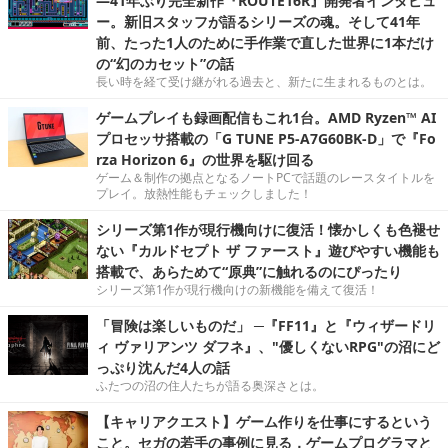
―41年ぶり完全新作『ROUTE16R』開発者インタビュ
ー。新旧スタッフが語るシリーズの魂。そして41年
前、たった1人のために手作業で直した世界に1本だけ
の“幻のカセット”の話
長い時を経て受け継がれる過去と、新たに生まれるものとは。
ゲームプレイも録画配信もこれ1台。AMD Ryzen™ AI
プロセッサ搭載の「G TUNE P5-A7G60BK-D」で『Fo
rza Horizon 6』の世界を駆け回る
ゲーム＆制作の拠点となるノートPCで話題のレースタイトルを
プレイ。放熱性能もチェックしました！
シリーズ第1作が現行機向けに復活！懐かしくも色褪せ
ない『カルドセプト ザ ファースト』遊びやすい機能も
搭載で、あらためて“原典”に触れるのにぴったり
シリーズ第1作が現行機向けの新機能を備えて復活！
「冒険は楽しいものだ」 ─『FF11』と『ウィザードリ
ィ ヴァリアンツ ダフネ』、"優しくないRPG"の沼にど
っぷり沈んだ4人の話
ふたつの沼の住人たちが語る奥深さとは。
【キャリアクエスト】ゲーム作りを仕事にするという
こと。セガの若手の事例に見る，ゲームプログラマと