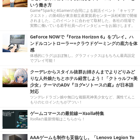
いう働き方
Game*Sparkと4Gamerの合同による就活イベント「キャリア
クエスト」の第4回が東京都立産業貿易センター浜松町館で開催
されました。このイベントに合わせて取材した、各社の現場で
実際に働いている若手社員へのインタビューをお届けします。
GeForce NOWで『Forza Horizon 6』をプレイ。ハ
ンドルコントローラー×クラウドゲーミングの底力を体
感
体感的にラグはほぼ無し。グラフィックスはもちろん最高設定
でプレイ可能！
クーデレからスタイル抜群お姉さんまでよりどりみど
りな人外娘たちとホテル経営しよう！「クトゥルフ×美
少女」テーマのADV『ヨグ=ソトースの庭』が日本語
対応
ツンデレドラゴン娘や無口な複眼死神美少女など、属性てんこ
もりのヒロインたちがアツい！
ゲームコマースの最前線ーXsolla特集
Xsollaの最新情報はこちらから！
AAAゲームも制作も妥協なし。「Lenovo Legion To