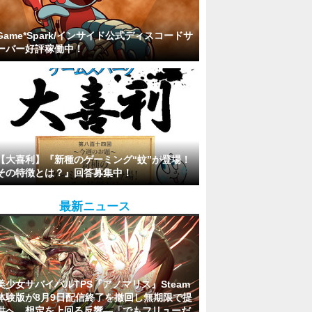
Game*Spark/インサイド公式ディスコードサ
ーバー好評稼働中！
【大喜利】『新種のゲーミング“蚊”が登場！
その特徴とは？』回答募集中！
最新ニュース
美少女サバイバルTPS『アノマリス』Steam
体験版が8月9日配信終了を撤回し無期限で提
供へ。想定を上回る反響―「でもフリューだ