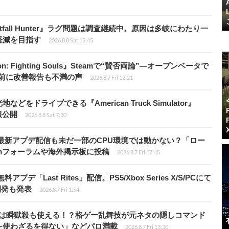
fall Hunter』ラグ問題は調査継続中。原因は多岐にわたり一
軽減を目指す
2026.8.8 Sat 15:45
: Fighting Souls』Steamで“賛否両論”―オープンベータで
前に改善報告も不満の声
2026.8.7 Fri 12:21
ドライブできる『American Truck Simulator』
情報公開
2026.8.8 Sat 7:30
最新アプデ配信も未だ一部のCPU環境では動かない？「ロー
amフォーラムや海外掲示板に投稿
2026.8.7 Fri 17:45
Last Rites」配信。PS5/Xbox Series X/S/PCにて
開発も発表
2026.8.7 Fri 1:54
プールは瞬獄殺も使える！？格ゲー乱舞技が元ネタの隠しコマンド
を使わざるを得ない」などパロ満載
2026.8.7 Fri 13:30