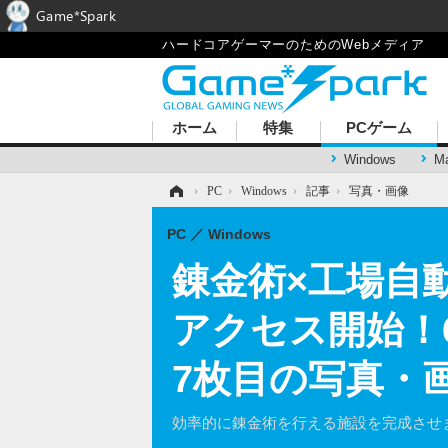
Game*Spark
ハードコアゲーマーのためのWebメディア
ホーム
特集
PCゲーム
Windows
M
ホーム
›
PC
›
Windows
›
記事
›
写真・画像
PC
Windows
錬金術×工場自動
アクセス開始！
7枚目の写真・
効率的に錬金術を行える施設を完成させ