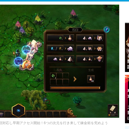
』日本語対応し早期アクセス開始！6つの次元を行き来して錬金術を究めよう