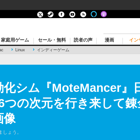
家庭用ゲーム
セール・無料
読者の声
漫画
イン
ac
Linux
インディーゲーム
化シム『MoteMancer
6つの次元を行き来して錬
画像
ましょう。