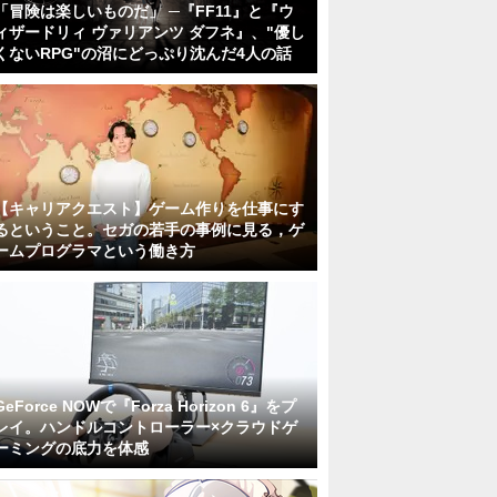
「冒険は楽しいものだ」 ─『FF11』と『ウ
ィザードリィ ヴァリアンツ ダフネ』、"優し
くないRPG"の沼にどっぷり沈んだ4人の話
【キャリアクエスト】ゲーム作りを仕事にす
るということ。セガの若手の事例に見る，ゲ
ームプログラマという働き方
GeForce NOWで『Forza Horizon 6』をプ
レイ。ハンドルコントローラー×クラウドゲ
ーミングの底力を体感