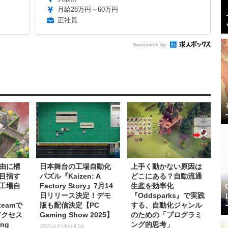
月給28万円～60万円
正社員
Sponsored by
由に構
日本舞台の工場自動化
上手く動かない原因は
目指す
パズル『Kaizen: A
どこにある？自動流通
工場自
Factory Story』7月14
生産を効率化
日リリース決定！デモ
『Oddsparks』で実践
teamで
版も配信決定【PC
する、自動化ジャンル
アクセス
Gaming Show 2025】
のための「プログラミ
ng
ング的思考」
2025.6.9 Mon 4:56