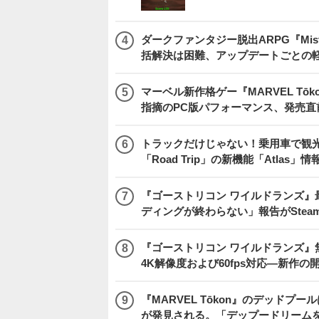
ダークファンタジー脱出ARPG『Mist
括解決は困難、アップデートごとの
マーベル新作格ゲー『MARVEL Tōkon
指摘のPC版パフォーマンス、発売直
トラックだけじゃない！乗用車で観光地などを
「Road Trip」の新機能「Atlas」
『ゴーストリコン ワイルドランズ』
ディングが終わらない」報告がSte
『ゴーストリコン ワイルドランズ』無料アプデ「
4K解像度および60fps対応―新作の
『MARVEL Tōkon』のデッド
が発見される。「デップードリーム