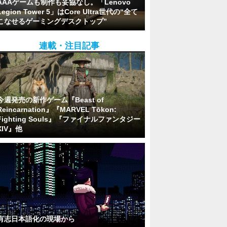
AAAゲームも制作も妥協なし。「Lenovo
Legion Tower 5」はCore Ultra世代の“全て
こなせるゲーミングデスクトップ”
連載・注目記事
今週発売の新作ゲーム『Beast of
Reincarnation』『MARVEL Tōkon:
Fighting Souls』『ファイナルファンタジー
XIV』他
有志日本語化の現場から