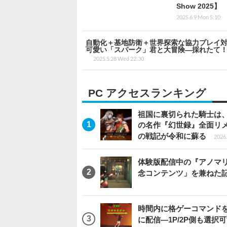
Show 2025】
2025.6.9 Mon 5:10
自動化＋基地防衛＋世界探索な協力プレイ
可愛い「スパーク」君と大冒険―採れたて！本日
2025.5.28 Wed 22:30
PC アクセスランキング
祖国に裏切られた騎士は、
の名作『幻世録』全面リ
の戦記が令和に蘇る
2026.
体験版配信中の『アノマリ
念コンテンツ」を兼ねた
時間内に格ゲーコマンドを入
に配信―1P/2P側も選択