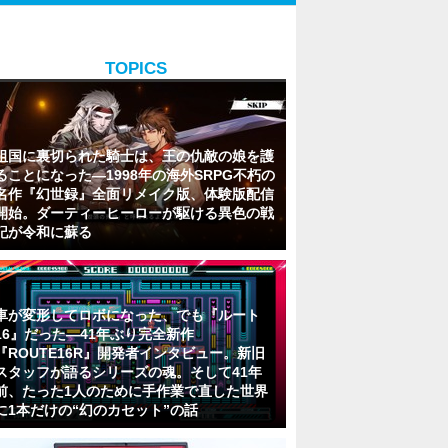
TOPICS
祖国に裏切られた騎士は、王の仇敵の娘を護
ることになった―1998年の海外SRPG不朽の
名作『幻世録』全面リメイク版、体験版配信
開始。ダーティーヒーローが駆ける異色の戦
記が令和に蘇る
車が変形してロボになった、でも『ルート
16』だった―41年ぶり完全新作
『ROUTE16R』開発者インタビュー。新旧
スタッフが語るシリーズの魂。そして41年
前、たった1人のために手作業で直した世界
に1本だけの“幻のカセット”の話