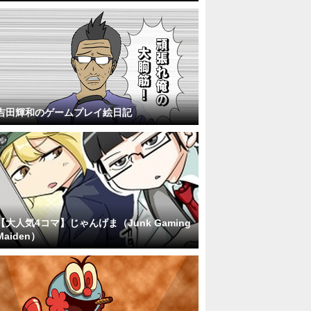
吉田輝和のゲームプレイ絵日記
【大人気4コマ】じゃんげま（Junk Gaming
Maiden）