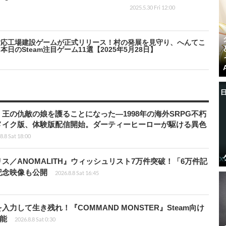
2025.5.30 Fri 12:00
対応工場建設ゲームが正式リリース！村の発展を見守り、へんてこ
のSteam注目ゲーム11選【2025年5月28日】
王の仇敵の娘を護ることになった―1998年の海外SRPG不朽
メイク版、体験版配信開始。ダーティーヒーローが駆ける異色
8.8 Sat 18:00
ス／ANOMALITH』ウィッシュリスト7万件突破！「6万件記
記念映像も公開
2026.8.8 Sat 16:45
力して生き残れ！『COMMAND MONSTER』Steam向け
可能
2026.8.8 Sat 0:30