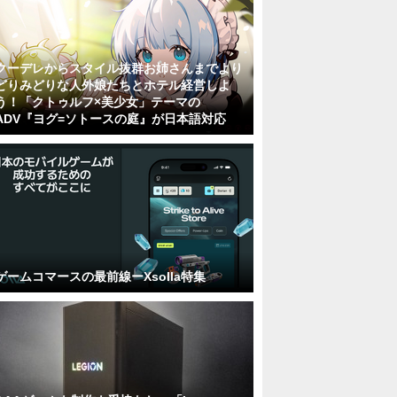
クーデレからスタイル抜群お姉さんまでより
どりみどりな人外娘たちとホテル経営しよ
う！「クトゥルフ×美少女」テーマの
ADV『ヨグ=ソトースの庭』が日本語対応
ゲームコマースの最前線ーXsolla特集