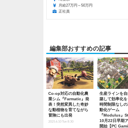
月給27万円～50万円
正社員
編集部おすすめの記事
Co-op対応の自動化農
生産ラインを自
業シム『Farmatic』発
築して効率化を
表！突然変異した奇妙
時間制限なしの
な動植物を育てながら
動化ゲーム
冒険にも出発
『Modulus』S
10月22日早期
2025.6.10 Tue 8:30
開始【PC Gami