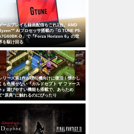
ゲームプレイも録画配信もこれ1台。AMD
Ryzen™ AIプロセッサ搭載の「G TUNE P5-
A7G60BK-D」で『Forza Horizon 6』の世
界を駆け回る
シリーズ第1作が現行機向けに復活！懐かし
くも色褪せない『カルドセプト ザ ファース
ト』遊びやすい機能も搭載で、あらため
て“原典”に触れるのにぴったり