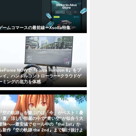
ゲームコマースの最前線ーXsolla特集
GeForce NOWで『Forza Horizon 6』をプ
レイ。ハンドルコントローラー×クラウドゲ
ーミングの底力を体感
『空の軌跡』を遊ぶのは「今」がベスト！暑
い夏、涼しい部屋の中で“青い空”が似合う大
冒険へ―最安値でセール中の『the 1st』か
ら新作『空の軌跡 the 2nd』まで駆け抜けよ
う