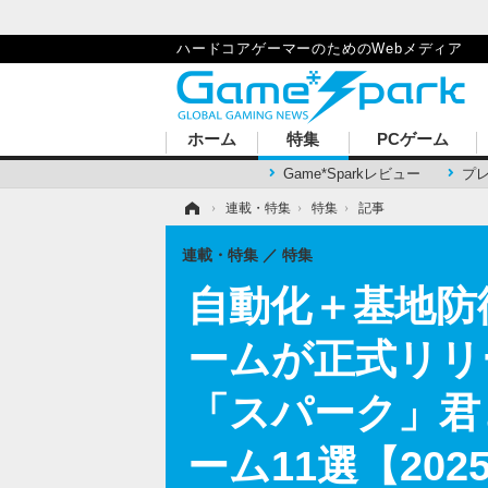
ハードコアゲーマーのためのWebメディア
ホーム
特集
PCゲーム
Game*Sparkレビュー
プ
ホーム
›
連載・特集
›
特集
›
記事
連載・特集
特集
自動化＋基地防
ームが正式リリ
「スパーク」君
ーム11選【202