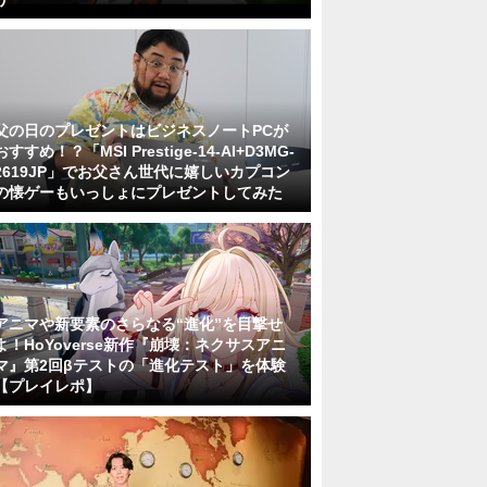
父の日のプレゼントはビジネスノートPCが
おすすめ！？「MSI Prestige-14-AI+D3MG-
2619JP」でお父さん世代に嬉しいカプコン
の懐ゲーもいっしょにプレゼントしてみた
アニマや新要素のさらなる“進化”を目撃せ
よ！HoYoverse新作『崩壊：ネクサスアニ
マ』第2回βテストの「進化テスト」を体験
【プレイレポ】