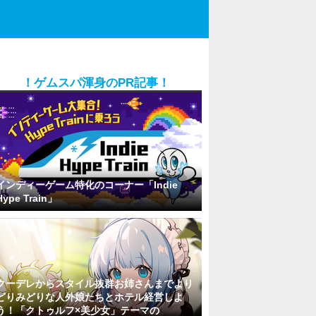
！ゲムスパ渾身のPR記事！
インディーゲーム特化のコーナー「Indie
Hype Train」
クーデレからスタイル抜群お姉さんまでより
どりみどりな人外娘たちとホテル経営しよ
う！「クトゥルフ×美少女」テーマの