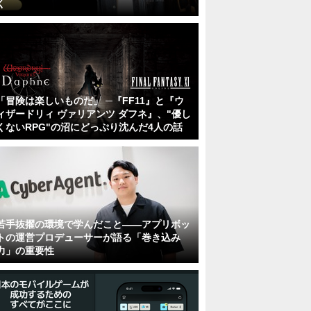
く
「冒険は楽しいものだ」 ─『FF11』と『ウ
ィザードリィ ヴァリアンツ ダフネ』、"優し
くないRPG"の沼にどっぷり沈んだ4人の話
若手抜擢の環境で学んだこと――アプリボッ
トの運営プロデューサーが語る「巻き込み
力」の重要性