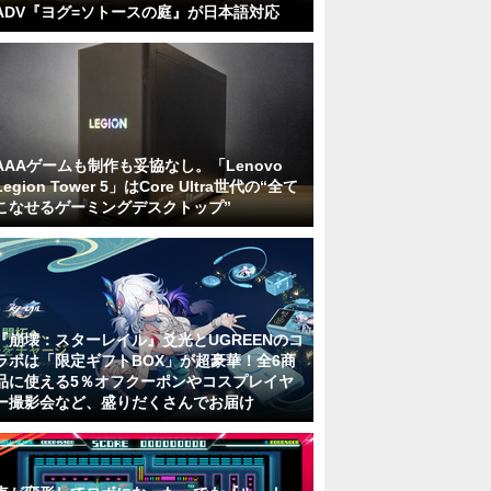
ADV『ヨグ=ソトースの庭』が日本語対応
AAAゲームも制作も妥協なし。「Lenovo
Legion Tower 5」はCore Ultra世代の“全て
こなせるゲーミングデスクトップ”
『崩壊：スターレイル』爻光とUGREENのコ
ラボは「限定ギフトBOX」が超豪華！全6商
品に使える5％オフクーポンやコスプレイヤ
ー撮影会など、盛りだくさんでお届け