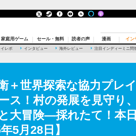
家庭用ゲーム
セール・無料
読者の声
漫画
イン
レイレポ
インタビュー
海外レビュー
注目インディーミニ問
衛＋世界探索な協力プレ
ース！村の発展を見守り
と大冒険―採れたて！本日の
5年5月28日】