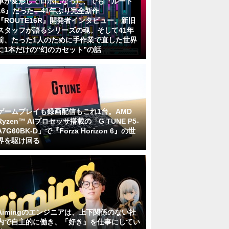
車が変形してロボになった、でも『ルート
16』だった―41年ぶり完全新作
『ROUTE16R』開発者インタビュー。新旧
スタッフが語るシリーズの魂。そして41年
前、たった1人のために手作業で直した世界
に1本だけの“幻のカセット”の話
ゲームプレイも録画配信もこれ1台。AMD
Ryzen™ AIプロセッサ搭載の「G TUNE P5-
A7G60BK-D」で『Forza Horizon 6』の世
界を駆け回る
Aimingのエンジニアは、上下関係のない社
内で自主的に働き、「好き」を仕事にしてい