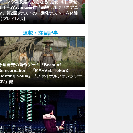
アニマや新要素のさらなる“進化”を目撃せ
よ！HoYoverse新作『崩壊：ネクサスアニ
マ』第2回βテストの「進化テスト」を体験
【プレイレポ】
連載・注目記事
今週発売の新作ゲーム『Beast of
Reincarnation』『MARVEL Tōkon:
Fighting Souls』『ファイナルファンタジー
XIV』他