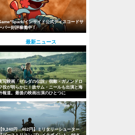
Game*Spark/インサイド公式ディスコードサ
ーバー好評稼働中！
最新ニュース
実写映画「ゼルダの伝説」宿敵・ガノンドロ
フ役が明らかに！故サム・ニールも出演と海
外報道。最後の映画出演のひとつに
【9,240円→462円】ミリタリーシューター