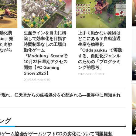
自動化農
生産ラインを自由に構
上手く動かない原因は
tic』発
築して効率化を目指す
どこにある？自動流通
た奇妙
時間制限なしの工場自
生産を効率化
ながら
動化ゲーム
『Oddsparks』で実践
『Modulus』Steamで
する、自動化ジャンル
10月22日早期アクセス
のための「プログラミ
開始【PC Gaming
ング的思考」
Show 2025】
2025.5.30 Fri 12:00
2025.6.9 Mon 5:10
ー現れ、任天堂からの厳格処分を心配される―世界中に周知され
ング
ロゲーム協会がゲームソフトCDの劣化について問題提起