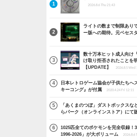
2026.8.6 Thu 21:43
ライトの数まで制限ありで恨
ー版への期待。元ベセス
数十万本ヒット成人向け『
け取り拒否されたことを
【UPDATE】
2026.8.5 Wed 
日本レトロゲーム協会が子供たちへス
キーコング』が付属
2020.4.24 Fri 12:11
「あくまのつぼ」ダストボックスなど
らパーク（オンラインストア）にて
1025匹全てのポケモンを完全収録
1996-2026」が大ボリューム
2026.8.6 