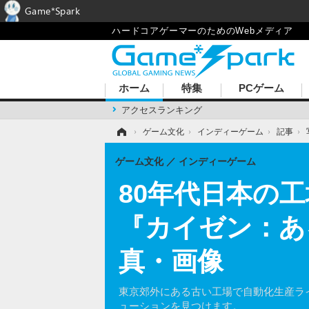
Game*Spark
ハードコアゲーマーのためのWebメディア
ホーム
特集
PCゲーム
アクセスランキング
ホーム
›
ゲーム文化
›
インディーゲーム
›
記事
›
ゲーム文化
インディーゲーム
80年代日本の
『カイゼン：あ
真・画像
東京郊外にある古い工場で自動化生産ラ
ューションを見つけます。