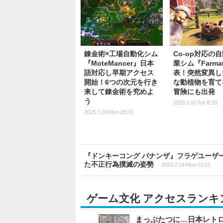
錬金術×工場自動化シム
Co-op対応の
『MoteMancer』日本
業シム『Farma
語対応し早期アクセス
表！突然変異し
開始！6つの次元を行き
な動植物を育て
来して錬金術を究めよ
冒険にも出発
う
2025.6.10 Tue 8:30
2025.7.14 Mon 20:30
『ドンキーコング バナンザ』フラゲユーザ
た不正行為撲滅の姿勢
2025.7.14 Mon 13:25
ゲーム文化 アクセスランキ
まっぷたつに…日本レト