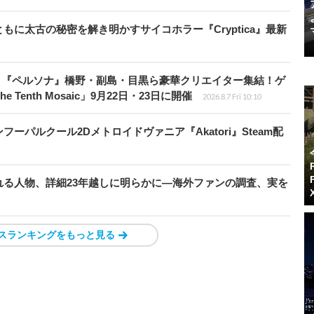
に太古の秘密を解き明かすサイコホラー『Cryptica』最新
、『ペルソナ』橋野・副島・目黒ら豪華クリエイター集結！ゲ
Tenth Mosaic」9月22日・23日に開催
2026.8.7 Fri 10:10
パルクール2Dメトロイドヴァニア『Akatori』Steam配
る人物、詳細23年越しに明らかに―海外ファンの調査、実を
スランキングをもっと見る