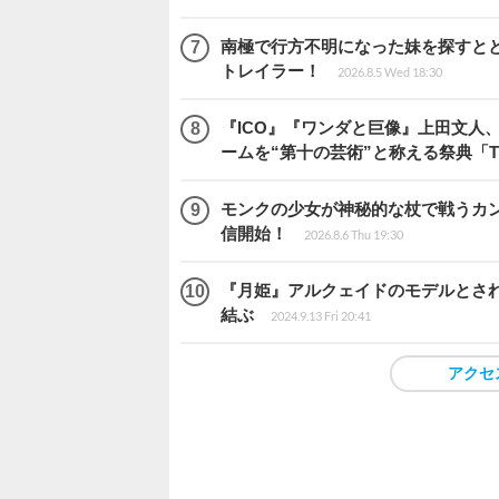
南極で行方不明になった妹を探すととも
トレイラー！
2026.8.5 Wed 18:30
『ICO』『ワンダと巨像』上田文人
ームを“第十の芸術”と称える祭典「The 
モンクの少女が神秘的な杖で戦うカンフー
信開始！
2026.8.6 Thu 19:30
『月姫』アルクェイドのモデルとされ
結ぶ
2024.9.13 Fri 20:41
アクセ