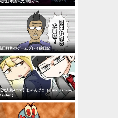
有志日本語化の現場から
吉田輝和のゲームプレイ絵日記
【大人気4コマ】じゃんげま（Junk Gaming
Maiden）