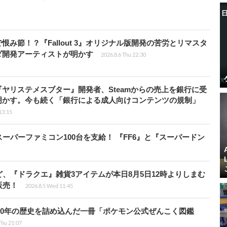
み節！？『Fallout 3』オリジナル版開発の苦労とリマスタ
ダ開発アーティストが明かす
2026.8.6 Thu 22:30
ヤリステメスブター』開発者、Steamからの売上を銀行に受
明かす。今も続く「銀行による成人向けコンテンツの規制」
13:15
ーパーファミコン100台を支給！ 『FF6』と『スーパードン
、『ドラクエ』雑貨3アイテムが本日8月5日12時よりしまむ
販売！
2026.8.5 Wed 11:45
！30年の歴史を詰め込んだ一冊「ポケモン公式ぜんこく図鑑
Thu 21:07