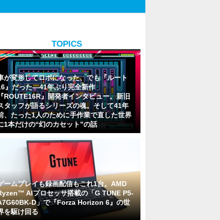
TOPICS
車が変形してロボになった、でも『ルート
16』だった―41年ぶり完全新作
『ROUTE16R』開発者インタビュー。新旧
スタッフが語るシリーズの魂。そして41年
前、たった1人のために手作業で直した世界
に1本だけの“幻のカセット”の話
ゲームプレイも録画配信もこれ1台。AMD
Ryzen™ AIプロセッサ搭載の「G TUNE P5-
A7G60BK-D」で『Forza Horizon 6』の世
界を駆け回る