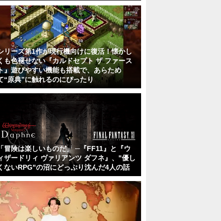
シリーズ第1作が現行機向けに復活！懐かし
くも色褪せない『カルドセプト ザ ファース
ト』遊びやすい機能も搭載で、あらため
て“原典”に触れるのにぴったり
「冒険は楽しいものだ」 ─『FF11』と『ウ
ィザードリィ ヴァリアンツ ダフネ』、"優し
くないRPG"の沼にどっぷり沈んだ4人の話