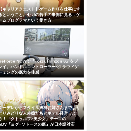
【キャリアクエスト】ゲーム作りを仕事にす
るということ。セガの若手の事例に見る，ゲ
ームプログラマという働き方
GeForce NOWで『Forza Horizon 6』をプ
レイ。ハンドルコントローラー×クラウドゲ
ーミングの底力を体感
クーデレからスタイル抜群お姉さんまでより
どりみどりな人外娘たちとホテル経営しよ
う！「クトゥルフ×美少女」テーマの
ADV『ヨグ=ソトースの庭』が日本語対応