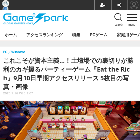
search
menu
ホーム
アクセスランキング
特集
PCゲーム
家庭用ゲー
PC
Windows
これこそが資本主義…！土壇場での裏切りが勝
利のカギ握るパーティーゲーム『Eat the Ric
h』9月10日早期アクセスリリース 5枚目の写
真・画像
2025.7.16 Wed 1:07