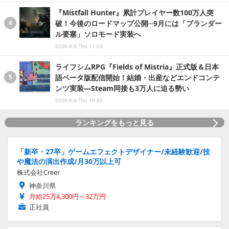
『Mistfall Hunter』累計プレイヤー数100万人突
破！今後のロードマップ公開─9月には「ブランダー
ル要塞」ソロモード実装へ
2026.8.6 Thu 11:00
ライフシムRPG『Fields of Mistria』正式版＆日本
語ベータ版配信開始！結婚・出産などエンドコンテ
ンツ実装―Steam同接も3万人に迫る勢い
2026.8.6 Thu 10:35
ランキングをもっと見る
「新卒・27卒」ゲームエフェクトデザイナー/未経験歓迎/技
や魔法の演出作成/月30万以上可
株式会社Creer
神奈川県
月給25万4,300円～32万円
正社員