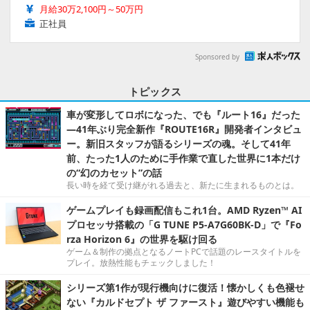
月給30万2,100円～50万円
正社員
Sponsored by
トピックス
車が変形してロボになった、でも『ルート16』だった
―41年ぶり完全新作『ROUTE16R』開発者インタビュ
ー。新旧スタッフが語るシリーズの魂。そして41年
前、たった1人のために手作業で直した世界に1本だけ
の“幻のカセット”の話
長い時を経て受け継がれる過去と、新たに生まれるものとは。
ゲームプレイも録画配信もこれ1台。AMD Ryzen™ AI
プロセッサ搭載の「G TUNE P5-A7G60BK-D」で『Fo
rza Horizon 6』の世界を駆け回る
ゲーム＆制作の拠点となるノートPCで話題のレースタイトルを
プレイ。放熱性能もチェックしました！
シリーズ第1作が現行機向けに復活！懐かしくも色褪せ
ない『カルドセプト ザ ファースト』遊びやすい機能も