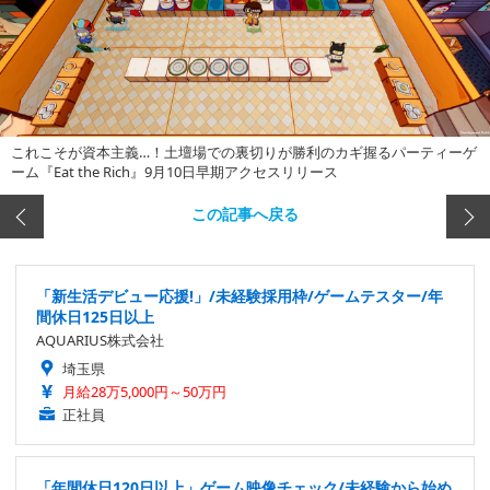
これこそが資本主義…！土壇場での裏切りが勝利のカギ握るパーティーゲ
ーム『Eat the Rich』9月10日早期アクセスリリース
この記事へ戻る
「新生活デビュー応援!」/未経験採用枠/ゲームテスター/年
間休日125日以上
AQUARIUS株式会社
埼玉県
月給28万5,000円～50万円
正社員
「年間休日120日以上」ゲーム映像チェック/未経験から始め