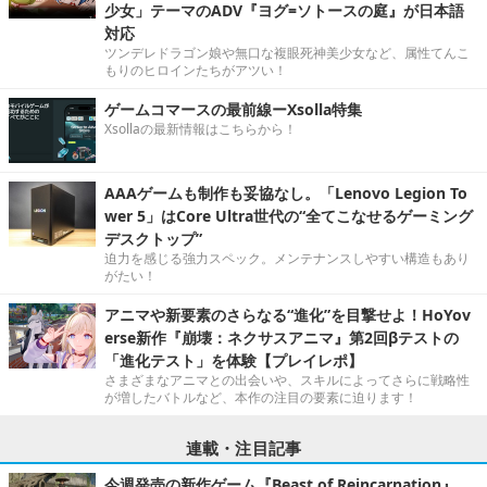
少女」テーマのADV『ヨグ=ソトースの庭』が日本語
対応
ツンデレドラゴン娘や無口な複眼死神美少女など、属性てんこ
もりのヒロインたちがアツい！
ゲームコマースの最前線ーXsolla特集
Xsollaの最新情報はこちらから！
AAAゲームも制作も妥協なし。「Lenovo Legion To
wer 5」はCore Ultra世代の“全てこなせるゲーミング
デスクトップ”
迫力を感じる強力スペック。メンテナンスしやすい構造もあり
がたい！
アニマや新要素のさらなる“進化”を目撃せよ！HoYov
erse新作『崩壊：ネクサスアニマ』第2回βテストの
「進化テスト」を体験【プレイレポ】
さまざまなアニマとの出会いや、スキルによってさらに戦略性
が増したバトルなど、本作の注目の要素に迫ります！
連載・注目記事
今週発売の新作ゲーム『Beast of Reincarnation』