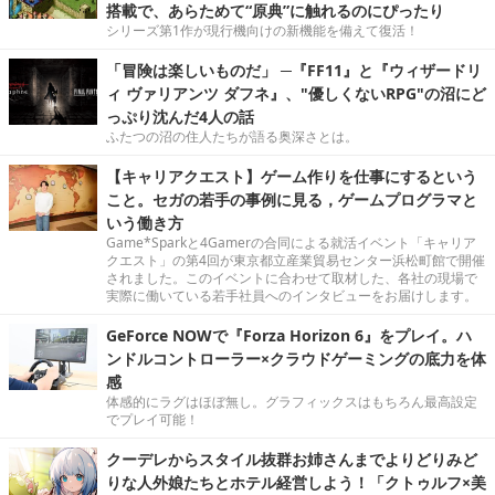
搭載で、あらためて“原典”に触れるのにぴったり
シリーズ第1作が現行機向けの新機能を備えて復活！
「冒険は楽しいものだ」 ─『FF11』と『ウィザードリ
ィ ヴァリアンツ ダフネ』、"優しくないRPG"の沼にど
っぷり沈んだ4人の話
ふたつの沼の住人たちが語る奥深さとは。
【キャリアクエスト】ゲーム作りを仕事にするという
こと。セガの若手の事例に見る，ゲームプログラマと
いう働き方
Game*Sparkと4Gamerの合同による就活イベント「キャリア
クエスト」の第4回が東京都立産業貿易センター浜松町館で開催
されました。このイベントに合わせて取材した、各社の現場で
実際に働いている若手社員へのインタビューをお届けします。
GeForce NOWで『Forza Horizon 6』をプレイ。ハ
ンドルコントローラー×クラウドゲーミングの底力を体
感
体感的にラグはほぼ無し。グラフィックスはもちろん最高設定
でプレイ可能！
クーデレからスタイル抜群お姉さんまでよりどりみど
りな人外娘たちとホテル経営しよう！「クトゥルフ×美