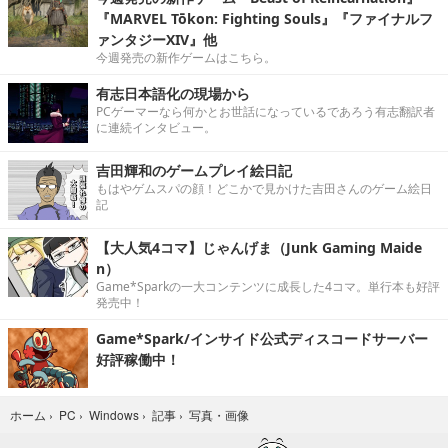
『MARVEL Tōkon: Fighting Souls』『ファイナルフ
ァンタジーXIV』他
今週発売の新作ゲームはこちら。
有志日本語化の現場から
PCゲーマーなら何かとお世話になっているであろう有志翻訳者
に連続インタビュー。
吉田輝和のゲームプレイ絵日記
もはやゲムスパの顔！どこかで見かけた吉田さんのゲーム絵日
記
【大人気4コマ】じゃんげま（Junk Gaming Maide
n）
Game*Sparkの一大コンテンツに成長した4コマ。単行本も好評
発売中！
Game*Spark/インサイド公式ディスコードサーバー
好評稼働中！
写真・画像
ホーム
›
PC
›
Windows
›
記事
›