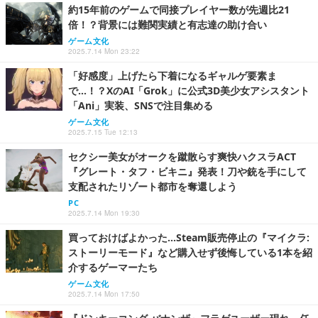
約15年前のゲームで同接プレイヤー数が先週比21
倍！？背景には難関実績と有志達の助け合い
ゲーム文化
2025.7.14 Mon 23:22
「好感度」上げたら下着になるギャルゲ要素ま
で…！？XのAI「Grok」に公式3D美少女アシスタント
「Ani」実装、SNSで注目集める
ゲーム文化
2025.7.15 Tue 12:13
セクシー美女がオークを蹴散らす爽快ハクスラACT
『グレート・タフ・ビキニ』発表！刀や銃を手にして
支配されたリゾート都市を奪還しよう
PC
2025.7.14 Mon 19:30
買っておけばよかった…Steam販売停止の『マイクラ:
ストーリーモード』など購入せず後悔している1本を紹
介するゲーマーたち
ゲーム文化
2025.7.14 Mon 17:50