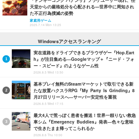
『ドンキーコング バナンザ』フラゲユーザー現れ、任
天堂からの厳格処分を心配される―世界中に周知され
た不正行為撲滅の姿勢
家庭用ゲーム
2025.7.14 Mon 13:25
Windowsアクセスランキング
実在道路をドライブできるブラウザゲー『Hop.Eart
h』が注目集める―Googleマップ＋『ニード・フォ
ー・スピード』のようなゲーム性
2026.8.5 Wed 13:50
基本プレイ無料のSteamマーケットで取引できる新
たな放置ハクスラRPG『My Party Is Grinding』8
月27日リリースへ―サーバー安定性を重視
2026.8.5 Wed 17:15
最大4人で荒っぽく患者を搬送！世界一頼りない救急
車シム『Emergency Buddies』発表―色々な意味
で生きたまま帰ってこられるか
2026.8.6 Thu 10:00