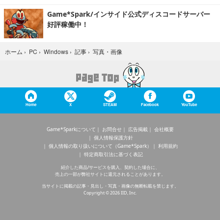
Game*Spark/インサイド公式ディスコードサーバー
好評稼働中！
写真・画像
ホーム
›
PC
›
Windows
›
記事
›
Home
X
STEAM
Facebook
YouTube
Game*Sparkについて
お問合せ
広告掲載
会社概要
個人情報保護方針
個人情報の取り扱いについて（Game*Spark）
利用規約
特定商取引法に基づく表記
紹介した商品/サービスを購入、契約した場合に、
売上の一部が弊社サイトに還元されることがあります。
当サイトに掲載の記事・見出し・写真・画像の無断転載を禁じます。
Copyright © 2026 IID, Inc.