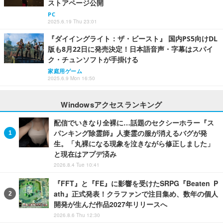
ストアページ公開
PC
2025.6.19 Thu 23:01
『ダイイングライト：ザ・ビースト』 国内PS5向けDL
版も8月22日に発売決定！日本語音声・字幕はスパイ
ク・チュンソフトが手掛ける
家庭用ゲーム
2025.6.9 Mon 16:50
Windowsアクセスランキング
配信でいきなり全裸に…話題のセクシーホラー『ス
パンキング除霊師』人妻霊の服が消えるバグが発
生。「丸裸になる現象を泣きながら修正しました」
と現在はアプデ済み
2026.8.4 Tue 10:41
『FFT』と『FE』に影響を受けたSRPG『Beaten P
ath』正式発表！クラファンで注目集め、数年の個人
開発が生んだ作品2027年リリースへ
2026.8.6 Thu 12:30