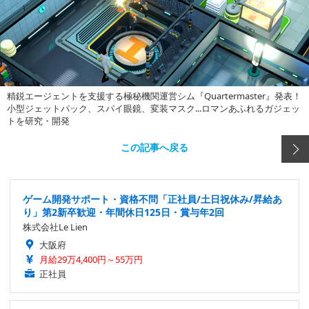
精鋭エージェントを支援する極秘機関運営シム『Quartermaster』発表！
小型ジェットパック、スパイ眼鏡、変装マスク...ロマンあふれるガジェッ
トを研究・開発
この記事へ戻る
ゲーム開発サポート・資格不問「正社員/土日祝休み/昇給あ
り」第2新卒歓迎・年間休日125日・賞与年2回
株式会社Le Lien
大阪府
月給29万4,400円～55万円
正社員