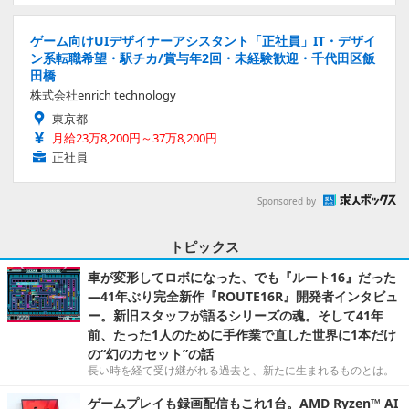
ゲーム向けUIデザイナーアシスタント「正社員」IT・デザイ
ン系転職希望・駅チカ/賞与年2回・未経験歓迎・千代田区飯
田橋
株式会社enrich technology
東京都
月給23万8,200円～37万8,200円
正社員
Sponsored by
トピックス
車が変形してロボになった、でも『ルート16』だった
―41年ぶり完全新作『ROUTE16R』開発者インタビュ
ー。新旧スタッフが語るシリーズの魂。そして41年
前、たった1人のために手作業で直した世界に1本だけ
の“幻のカセット”の話
長い時を経て受け継がれる過去と、新たに生まれるものとは。
ゲームプレイも録画配信もこれ1台。AMD Ryzen™ AI