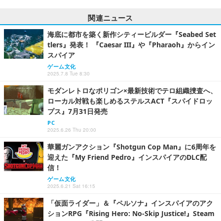
関連ニュース
海底に都市を築く新作シティービルダー『Seabed Set
tlers』発表！ 『Caesar III』や『Pharaoh』からイン
スパイア
ゲーム文化
2025.7.8 Tue 8:30
モダンレトロなポリゴン×最新技術でテロ組織捜査へ、
ローカル対戦も楽しめるステルスACT『スパイドロッ
プス』7月31日発売
PC
2025.6.26 Thu 20:00
華麗ガンアクション『Shotgun Cop Man』に6周年を
迎えた『My Friend Pedro』インスパイアのDLC配
信！
ゲーム文化
2025.6.21 Sat 16:15
「仮面ライダー」＆『ペルソナ』インスパイアのアク
ションRPG『Rising Hero: No-Skip Justice!』Steam