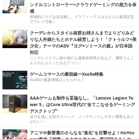
ンドルコントローラー×クラウドゲーミングの底力を体
感
体感的にラグはほぼ無し。グラフィックスはもちろん最高設定
でプレイ可能！
クーデレからスタイル抜群お姉さんまでよりどりみど
りな人外娘たちとホテル経営しよう！「クトゥルフ×美
少女」テーマのADV『ヨグ=ソトースの庭』が日本語
対応
ツンデレドラゴン娘や無口な複眼死神美少女など、属性てんこ
もりのヒロインたちがアツい！
ゲームコマースの最前線ーXsolla特集
Xsollaの最新情報はこちらから！
AAAゲームも制作も妥協なし。「Lenovo Legion To
wer 5」はCore Ultra世代の“全てこなせるゲーミング
デスクトップ”
迫力を感じる強力スペック。メンテナンスしやすい構造もあり
がたい！
アニマや新要素のさらなる“進化”を目撃せよ！HoYov