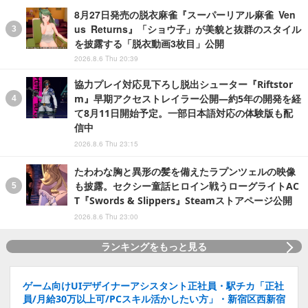
8月27日発売の脱衣麻雀『スーパーリアル麻雀 Ven
us Returns』「ショウ子」が美貌と抜群のスタイル
を披露する「脱衣動画3枚目」公開
2026.8.6 Thu 20:39
協力プレイ対応見下ろし脱出シューター『Riftstor
m』早期アクセストレイラー公開―約5年の開発を経
て8月11日開始予定。一部日本語対応の体験版も配
信中
2026.8.6 Thu 23:15
たわわな胸と異形の髪を備えたラプンツェルの映像
も披露。セクシー童話ヒロイン戦うローグライトAC
T『Swords & Slippers』Steamストアページ公開
2026.8.6 Thu 23:00
ランキングをもっと見る
ゲーム向けUIデザイナーアシスタント正社員・駅チカ「正社
員/月給30万以上可/PCスキル活かしたい方」・新宿区西新宿