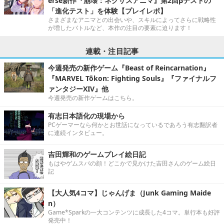
erse新作『崩壊：ネクサスアニマ』第2回βテストの
「進化テスト」を体験【プレイレポ】
さまざまなアニマとの出会いや、スキルによってさらに戦略性
が増したバトルなど、本作の注目の要素に迫ります！
連載・注目記事
今週発売の新作ゲーム『Beast of Reincarnation』
『MARVEL Tōkon: Fighting Souls』『ファイナルフ
ァンタジーXIV』他
今週発売の新作ゲームはこちら。
有志日本語化の現場から
PCゲーマーなら何かとお世話になっているであろう有志翻訳者
に連続インタビュー。
吉田輝和のゲームプレイ絵日記
もはやゲムスパの顔！どこかで見かけた吉田さんのゲーム絵日
記
【大人気4コマ】じゃんげま（Junk Gaming Maide
n）
Game*Sparkの一大コンテンツに成長した4コマ。単行本も好評
発売中！