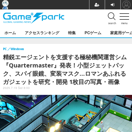
search
menu
ホーム
アクセスランキング
特集
PCゲーム
家庭用ゲー
PC
Windows
精鋭エージェントを支援する極秘機関運営シム
『Quartermaster』発表！小型ジェットパッ
ク、スパイ眼鏡、変装マスク...ロマンあふれる
ガジェットを研究・開発 1枚目の写真・画像
2025.7.19 Sat 8:00