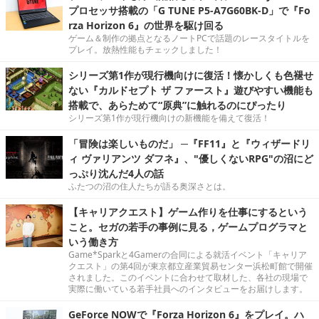
プロセッサ搭載の「G TUNE P5-A7G60BK-D」で『Fo
rza Horizon 6』の世界を駆け回る
ゲーム＆制作の拠点となるノートPCで話題のレースタイトルを
プレイ。放熱性能もチェックしました！
シリーズ第1作が現行機向けに復活！懐かしくも色褪せ
ない『カルドセプト ザ ファースト』遊びやすい機能も
搭載で、あらためて“原典”に触れるのにぴったり
シリーズ第1作が現行機向けの新機能を備えて復活！
「冒険は楽しいものだ」 ─『FF11』と『ウィザードリ
ィ ヴァリアンツ ダフネ』、"優しくないRPG"の沼にど
っぷり沈んだ4人の話
ふたつの沼の住人たちが語る奥深さとは。
【キャリアクエスト】ゲーム作りを仕事にするという
こと。セガの若手の事例に見る，ゲームプログラマと
いう働き方
Game*Sparkと4Gamerの合同による就活イベント「キャリア
クエスト」の第4回が東京都立産業貿易センター浜松町館で開催
されました。このイベントに合わせて取材した、各社の現場で
実際に働いている若手社員へのインタビューをお届けします。
GeForce NOWで『Forza Horizon 6』をプレイ。ハ