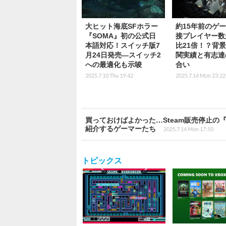
大ヒット海底SFホラー
約15年前のゲ
『SOMA』初の公式日
接プレイヤー数
本語対応！スイッチ版7
比21倍！？背
月24日発売―スイッチ2
関実績と有志達
への最適化も示唆
合い
2025.7.10 Thu 19:42
2025.7.14 Mon 23:22
買っておけばよかった…Steam販売停止の
紹介するゲーマーたち
2025.7.14 Mon 17:50
トピックス