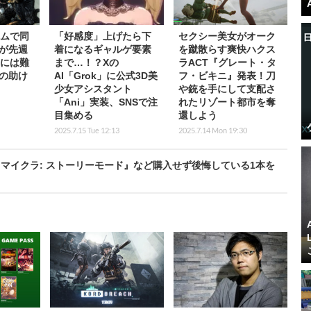
ームで同
「好感度」上げたら下
セクシー美女がオーク
が先週
着になるギャルゲ要素
を蹴散らす爽快ハクス
景には難
まで…！？Xの
ラACT『グレート・タ
の助け
AI「Grok」に公式3D美
フ・ビキニ』発表！刀
少女アシスタント
や銃を手にして支配さ
「Ani」実装、SNSで注
れたリゾート都市を奪
目集める
還しよう
2025.7.15 Tue 12:13
2025.7.14 Mon 19:30
『マイクラ: ストーリーモード』など購入せず後悔している1本を