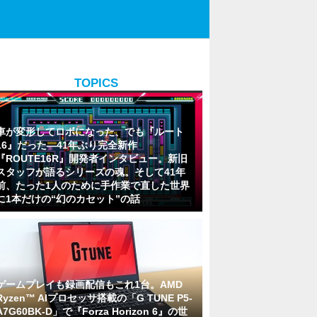
TOPICS
車が変形してロボになった、でも『ルート
16』だった―41年ぶり完全新作
『ROUTE16R』開発者インタビュー。新旧
スタッフが語るシリーズの魂。そして41年
前、たった1人のために手作業で直した世界
に1本だけの“幻のカセット”の話
ゲームプレイも録画配信もこれ1台。AMD
Ryzen™ AIプロセッサ搭載の「G TUNE P5-
A7G60BK-D」で『Forza Horizon 6』の世