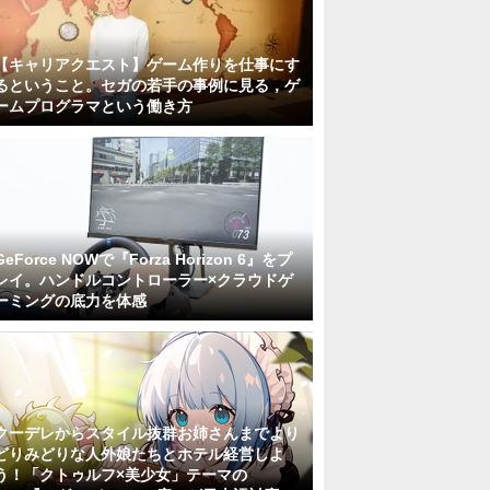
【キャリアクエスト】ゲーム作りを仕事にす
るということ。セガの若手の事例に見る，ゲ
ームプログラマという働き方
GeForce NOWで『Forza Horizon 6』をプ
レイ。ハンドルコントローラー×クラウドゲ
ーミングの底力を体感
クーデレからスタイル抜群お姉さんまでより
どりみどりな人外娘たちとホテル経営しよ
う！「クトゥルフ×美少女」テーマの