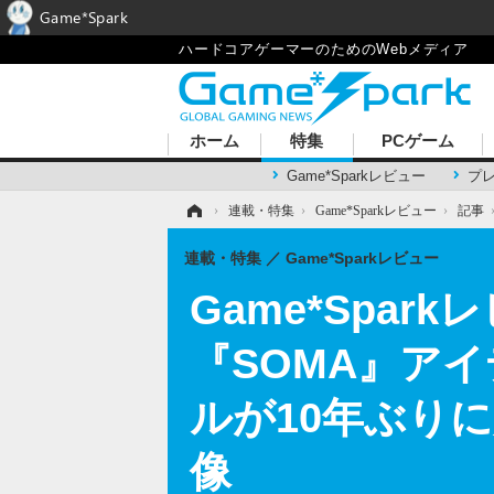
Game*Spark
ハードコアゲーマーのためのWebメディア
ホーム
特集
PCゲーム
Game*Sparkレビュー
プ
ホーム
›
連載・特集
›
Game*Sparkレビュー
›
記事
連載・特集
Game*Sparkレビュー
Game*Spa
『SOMA』ア
ルが10年ぶりに
像