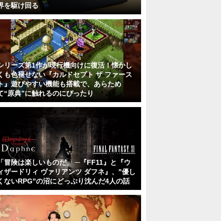
界を駆け回る
シリーズ第1作が現行機向けに復活！懐かし
くも色褪せない『カルドセプト ザ ファース
ト』遊びやすい機能も搭載で、あらため
て“原典”に触れるのにぴったり
「冒険は楽しいものだ」 ─『FF11』と『ウ
ィザードリィ ヴァリアンツ ダフネ』、"優し
くないRPG"の沼にどっぷり沈んだ4人の話