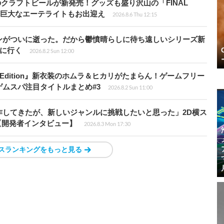
のクラフトビールが新発売！グッズも盛り沢山の「FINAL
P」では巨大なエーテライトもお出迎え
2026.8.6 Thu 12:15
ンがついに逝った。だから鬱憤晴らしに待ち遠しいシリーズ新
6』に行く
2026.8.2 Sun 12:00
ch 2 Edition』新衣装のホムラ＆ヒカリがたまらん！ゲームフリー
ムスパ注目タイトルまとめ#3
2026.8.2 Sun 11:00
作してきたが、新しいジャンルに挑戦したいと思った」2D横ス
l』【開発者インタビュー】
2026.8.3 Mon 17:30
スランキングをもっと見る