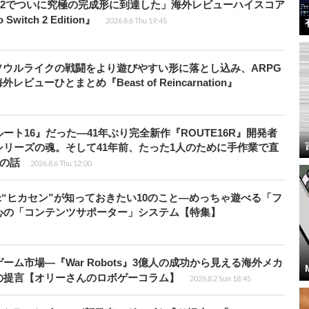
チ2でついに究極の完成形に到達した」海外レビューハイスコア
witch 2 Edition』
2026.8.6 Thu 19:45
ウルライクの戦闘をより遊びやすい形に落とし込み、ARPG
ューひとまとめ『Beast of Reincarnation』
ト16』だった―41年ぶり完全新作『ROUTE16R』開発者
リーズの魂。そして41年前、たった1人のために手作業で直
”の話
2026.8.6 Thu 12:00
米“ヒカセン”が知っておきたい10のこと―めっちゃ遊べる「フ
心の「コンテンツサポーター」システム【特集】
ム市場―『War Robots』3億人の成功から見える海外メカ
の提言【オリーさんのロボゲーコラム】
2026.8.2 Sun 18:45