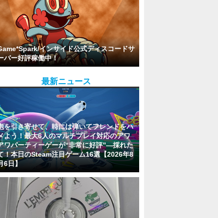
Game*Spark/インサイド公式ディスコードサ
ーバー好評稼働中！
最新ニュース
泡を引き寄せて、時には弾いてフレンドをハ
メよう！最大6人のマルチプレイ対応のアワ
アワパーティーゲーが“非常に好評”―採れた
て！本日のSteam注目ゲーム16選【2026年8
月6日】