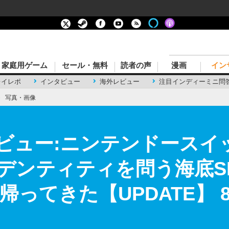
家庭用ゲーム
セール・無料
読者の声
漫画
イン
レイレポ
インタビュー
海外レビュー
注目インディーミニ問
›
写真・画像
rkレビュー:ニンテンドース
イデンティティを問う海底S
帰ってきた【UPDATE】