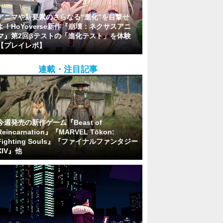
アニマや新要素のさらなる“進化”を目撃せ
よ！HoYoverse新作『崩壊：ネクサスアニ
マ』第2回βテストの「進化テスト」を体験
【プレイレポ】
連載・注目記事
今週発売の新作ゲーム『Beast of
Reincarnation』『MARVEL Tōkon:
Fighting Souls』『ファイナルファンタジー
XIV』他