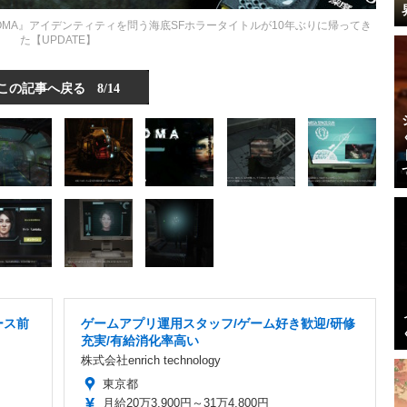
『SOMA』アイデンティティを問う海底SFホラータイトルが10年ぶりに帰ってき
た【UPDATE】
この記事へ戻る
8/14
ース前
ゲームアプリ運用スタッフ/ゲーム好き歓迎/研修
充実/有給消化率高い
株式会社enrich technology
東京都
月給20万3,900円～31万4,800円