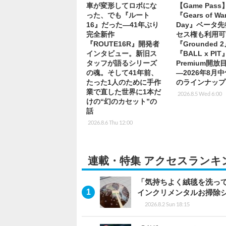
車が変形してロボにな
【Game Pas
った、でも『ルート
『Gears of War
16』だった―41年ぶり
Day』ベータ
完全新作
セス権も利用可
『ROUTE16R』開発者
『Grounded 
インタビュー。新旧ス
『BALL x PI
タッフが語るシリーズ
Premium開
の魂。そして41年前、
―2026年8月
たった1人のために手作
のラインナップ
業で直した世界に1本だ
2026.8.5 Wed 6:00
けの“幻のカセット”の
話
2026.8.6 Thu 12:00
連載・特集 アクセスランキ
「気持ちよく絨毯を洗っ
インクリメンタルお掃除
2026.8.2 Sun 18:15