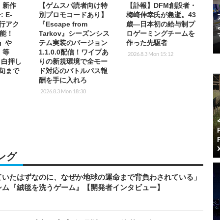
s】新作
【ゲムスパ読者向け特
【訃報】DFM創設者・
: E-
別プロモコードあり】
梅崎伸幸氏が急逝。43
先行アク
『Escape from
歳―日本初の給与制プ
能！
Tarkov』シーズンシス
ロゲーミングチームを
2』や
テム実装のバージョン
作った先駆者
T』等
1.1.0.0配信！ワイプあ
2026.8.3 Mon 15:12
放目白押し
りの新規環境で全モー
中旬まで
ド対応のバトルパス報
酬を手に入れろ
2026.8.3 Mon 18:30
ング
ていたはずなのに、なぜか地球の運命まで背負わされている」
シム『絨毯を洗うゲーム』【開発者インタビュー】