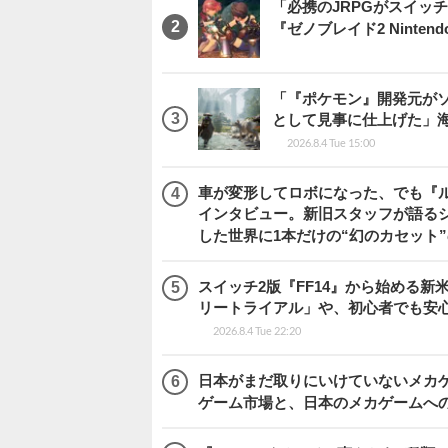
「必携のJRPGがスイッ
『ゼノブレイド2 Nintendo S
「『ポケモン』開発元がソ
として見事に仕上げた」海外レビ
2026.8.4 Tue 15:00
車が変形してロボになった、でも『ルー
インタビュー。新旧スタッフが語るシ
した世界に1本だけの“幻のカセット
スイッチ2版『FF14』から始める新
リートライアル」や、初心者でも安
2026.8.4 Tue 22:20
日本がまだ取りにいけていないメカゲー
ゲーム市場と、日本のメカゲームへ