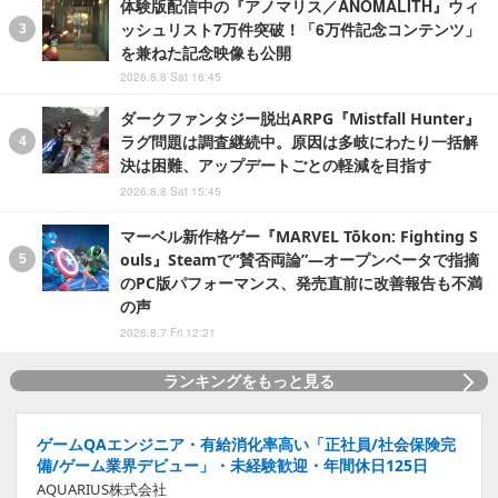
体験版配信中の『アノマリス／ANOMALITH』ウィ
ッシュリスト7万件突破！「6万件記念コンテンツ」
を兼ねた記念映像も公開
2026.8.8 Sat 16:45
ダークファンタジー脱出ARPG『Mistfall Hunter』
ラグ問題は調査継続中。原因は多岐にわたり一括解
決は困難、アップデートごとの軽減を目指す
2026.8.8 Sat 15:45
マーベル新作格ゲー『MARVEL Tōkon: Fighting S
ouls』Steamで“賛否両論”―オープンベータで指摘
のPC版パフォーマンス、発売直前に改善報告も不満
の声
2026.8.7 Fri 12:21
ランキングをもっと見る
ゲームQAエンジニア・有給消化率高い「正社員/社会保険完
備/ゲーム業界デビュー」・未経験歓迎・年間休日125日
AQUARIUS株式会社