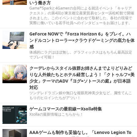
いう働き方
Game*Sparkと4Gamerの合同による就活イベント「キャリア
クエスト」の第4回が東京都立産業貿易センター浜松町館で開催
されました。このイベントに合わせて取材した、各社の現場で
実際に働いている若手社員へのインタビューをお届けします。
GeForce NOWで『Forza Horizon 6』をプレイ。ハ
ンドルコントローラー×クラウドゲーミングの底力を体
感
体感的にラグはほぼ無し。グラフィックスはもちろん最高設定
でプレイ可能！
クーデレからスタイル抜群お姉さんまでよりどりみど
りな人外娘たちとホテル経営しよう！「クトゥルフ×美
少女」テーマのADV『ヨグ=ソトースの庭』が日本語
対応
ツンデレドラゴン娘や無口な複眼死神美少女など、属性てんこ
もりのヒロインたちがアツい！
ゲームコマースの最前線ーXsolla特集
Xsollaの最新情報はこちらから！
AAAゲームも制作も妥協なし。「Lenovo Legion To