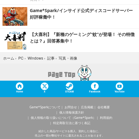
Game*Spark/インサイド公式ディスコードサーバー
好評稼働中！
【大喜利】『新種のゲーミング“蚊”が登場！ その特徴
とは？』回答募集中！
写真・画像
ホーム
›
PC
›
Windows
›
記事
›
Home
X
STEAM
Facebook
YouTube
Game*Sparkについて
お問合せ
広告掲載
会社概要
個人情報保護方針
個人情報の取り扱いについて（Game*Spark）
利用規約
特定商取引法に基づく表記
紹介した商品/サービスを購入、契約した場合に、
売上の一部が弊社サイトに還元されることがあります。