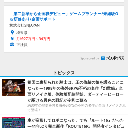
「第二新卒から企画職デビュー」ゲームプランナー/未経験O
K/研修あり/企画サポート
株式会社SNJAPAN
埼玉県
月給27万円～34万円
正社員
Sponsored by
トピックス
祖国に裏切られた騎士は、王の仇敵の娘を護ることに
なった―1998年の海外SRPG不朽の名作『幻世録』全
面リメイク版、体験版配信開始。ダーティーヒーロー
が駆ける異色の戦記が令和に蘇る
約30年の歴史を誇る海外SRPGの不朽の名作が全面リメイクされ
て登場！
車が変形してロボになった、でも『ルート16』だった
―41年ぶり完全新作『ROUTE16R』開発者インタビュ