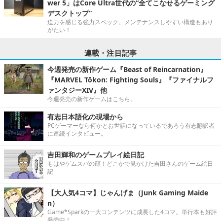
wer 5」はCore Ultra世代の“全てこなせるゲーミング
デスクトップ”
迫力を感じる強力スペック。メンテナンスしやすい構造もあり
がたい！
連載・注目記事
今週発売の新作ゲーム『Beast of Reincarnation』
『MARVEL Tōkon: Fighting Souls』『ファイナルフ
ァンタジーXIV』他
今週発売の新作ゲームはこちら。
有志日本語化の現場から
PCゲーマーなら何かとお世話になっているであろう有志翻訳者
に連続インタビュー。
吉田輝和のゲームプレイ絵日記
もはやゲムスパの顔！どこかで見かけた吉田さんのゲーム絵日
記
【大人気4コマ】じゃんげま（Junk Gaming Maide
n）
Game*Sparkの一大コンテンツに成長した4コマ。単行本も好評
発売中！