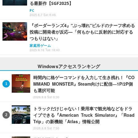
る最新作【SGF2025】
PC
2025.6.7 Sat 6:46
『ボーダーランズ4』“ぶっ壊れ”ビルドのナーフ求める
投稿に開発者が反応―「何もかもに反射的に対応する
つもりはない」
家庭用ゲーム
2025.9.16 Tue 18:40
Windowsアクセスランキング
時間内に格ゲーコマンドを入力して生き残れ！『CO
MMAND MONSTER』Steam向けに配信―1P/2P側
も選択可能
2026.8.8 Sat 0:30
トラックだけじゃない！乗用車で観光地などをドラ
イブできる『American Truck Simulator』「Road
Trip」の新機能「Atlas」情報公開
2026.8.8 Sat 7:30