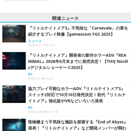
関連ニュース
『リトルナイトメア3』不気味な「Carnevale」の章を
紹介するプレイ映像【gamescom FGS 2025】
ニュース
2025.8.21 Thu 4:57
『リトルナイトメア』開発者の新作ホラーADV『REA
NIMAL』2026年6月末までに発売決定！【THQ Nordi
cデジタルショーケース2025】
PC
2025.8.2 Sat 4:21
協力プレイ可能なホラーADV『リトルナイトメア3』
スイッチ2対応で10月10日発売決定！初代『リトルナ
イトメア』強化版やVRなどいろいろ発表
PC
2025.6.25 Wed 11:16
怪物棲まう不気味な施設を探索する『End of Abyss』
発表！『リトルナイトメア』など開発メンバーが関わ