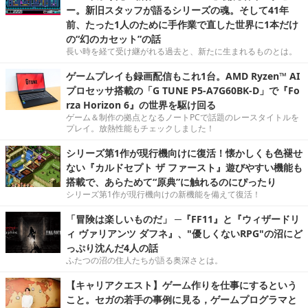
ー。新旧スタッフが語るシリーズの魂。そして41年
前、たった1人のために手作業で直した世界に1本だけ
の“幻のカセット”の話
長い時を経て受け継がれる過去と、新たに生まれるものとは。
ゲームプレイも録画配信もこれ1台。AMD Ryzen™ AI
プロセッサ搭載の「G TUNE P5-A7G60BK-D」で『Fo
rza Horizon 6』の世界を駆け回る
ゲーム＆制作の拠点となるノートPCで話題のレースタイトルを
プレイ。放熱性能もチェックしました！
シリーズ第1作が現行機向けに復活！懐かしくも色褪せ
ない『カルドセプト ザ ファースト』遊びやすい機能も
搭載で、あらためて“原典”に触れるのにぴったり
シリーズ第1作が現行機向けの新機能を備えて復活！
「冒険は楽しいものだ」 ─『FF11』と『ウィザードリ
ィ ヴァリアンツ ダフネ』、"優しくないRPG"の沼にど
っぷり沈んだ4人の話
ふたつの沼の住人たちが語る奥深さとは。
【キャリアクエスト】ゲーム作りを仕事にするという
こと。セガの若手の事例に見る，ゲームプログラマと