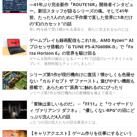
―41年ぶり完全新作『ROUTE16R』開発者インタビュ
ー。新旧スタッフが語るシリーズの魂。そして41年
前、たった1人のために手作業で直した世界に1本だけ
の“幻のカセット”の話
長い時を経て受け継がれる過去と、新たに生まれるものとは。
ゲームプレイも録画配信もこれ1台。AMD Ryzen™ AI
プロセッサ搭載の「G TUNE P5-A7G60BK-D」で『Fo
rza Horizon 6』の世界を駆け回る
ゲーム＆制作の拠点となるノートPCで話題のレースタイトルを
プレイ。放熱性能もチェックしました！
シリーズ第1作が現行機向けに復活！懐かしくも色褪せ
ない『カルドセプト ザ ファースト』遊びやすい機能も
搭載で、あらためて“原典”に触れるのにぴったり
シリーズ第1作が現行機向けの新機能を備えて復活！
「冒険は楽しいものだ」 ─『FF11』と『ウィザードリ
ィ ヴァリアンツ ダフネ』、"優しくないRPG"の沼にど
っぷり沈んだ4人の話
ふたつの沼の住人たちが語る奥深さとは。
【キャリアクエスト】ゲーム作りを仕事にするという