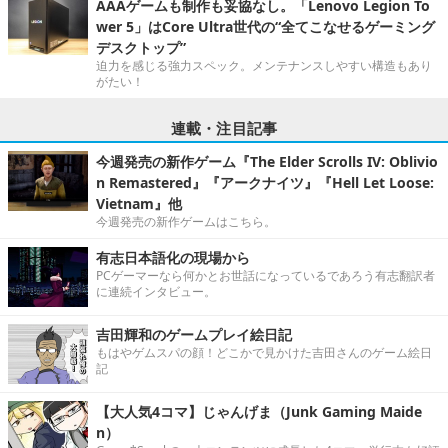
AAAゲームも制作も妥協なし。「Lenovo Legion To
wer 5」はCore Ultra世代の“全てこなせるゲーミング
デスクトップ”
迫力を感じる強力スペック。メンテナンスしやすい構造もあり
がたい！
連載・注目記事
今週発売の新作ゲーム『The Elder Scrolls IV: Oblivio
n Remastered』『アークナイツ』『Hell Let Loose:
Vietnam』他
今週発売の新作ゲームはこちら。
有志日本語化の現場から
PCゲーマーなら何かとお世話になっているであろう有志翻訳者
に連続インタビュー。
吉田輝和のゲームプレイ絵日記
もはやゲムスパの顔！どこかで見かけた吉田さんのゲーム絵日
記
【大人気4コマ】じゃんげま（Junk Gaming Maide
n）