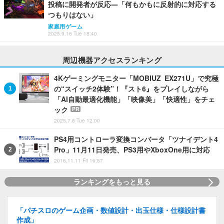
投稿に開発者が反応―「何もかもに反射的に対応する
つもりはない」
家庭用ゲーム
2025.9.16 Tue 18:40
周辺機器アクセスランキング
4Kゲーミングモニター「MOBIUZ EX271U」で究極
の“スイッチ2体験”！『スト6』をプレイしながら
「AI自動最適化機能」「映像美」「快適性」をチェ
ック
PR
2025.7.8 Tue 12:00
PS4用コントローラ変換コンバータ「ツナイデント4
Pro」11月11日発売、PS3用やXboxOne用に対応
2016.11.11 Fri 16:57
ランキングをもっと見る
「パチスロのゲーム企画・数値設計・出玉仕様・仕様設計書
作成」