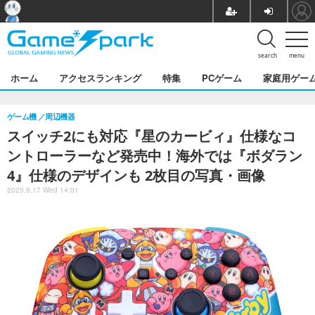
search
menu
ホーム
アクセスランキング
特集
PCゲーム
家庭用ゲー
ゲーム機
周辺機器
スイッチ2にも対応『星のカービィ』仕様なコ
ントローラーなど発売中！海外では『ボダラン
4』仕様のデザインも 2枚目の写真・画像
2025.9.17 Wed 14:01