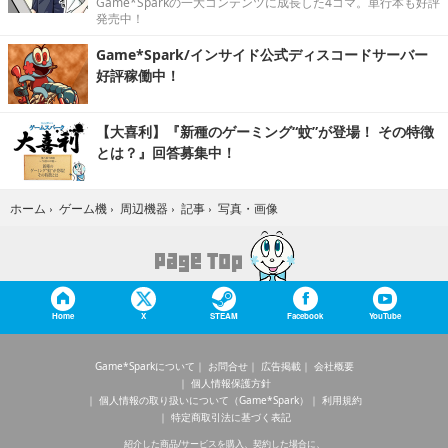
Game*Sparkの一大コンテンツに成長した4コマ。単行本も好評
発売中！
Game*Spark/インサイド公式ディスコードサーバー
好評稼働中！
【大喜利】『新種のゲーミング“蚊”が登場！ その特徴
とは？』回答募集中！
写真・画像
ホーム
›
ゲーム機
›
周辺機器
›
記事
›
Home
X
STEAM
Facebook
YouTube
Game*Sparkについて
お問合せ
広告掲載
会社概要
個人情報保護方針
個人情報の取り扱いについて（Game*Spark）
利用規約
特定商取引法に基づく表記
紹介した商品/サービスを購入、契約した場合に、