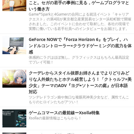
こと。セガの若手の事例に見る，ゲームプログラマと
いう働き方
Game*Sparkと4Gamerの合同による就活イベント「キャリア
クエスト」の第4回が東京都立産業貿易センター浜松町館で開催
されました。このイベントに合わせて取材した、各社の現場で
実際に働いている若手社員へのインタビューをお届けします。
GeForce NOWで『Forza Horizon 6』をプレイ。ハ
ンドルコントローラー×クラウドゲーミングの底力を体
感
体感的にラグはほぼ無し。グラフィックスはもちろん最高設定
でプレイ可能！
クーデレからスタイル抜群お姉さんまでよりどりみど
りな人外娘たちとホテル経営しよう！「クトゥルフ×美
少女」テーマのADV『ヨグ=ソトースの庭』が日本語
対応
ツンデレドラゴン娘や無口な複眼死神美少女など、属性てんこ
もりのヒロインたちがアツい！
ゲームコマースの最前線ーXsolla特集
Xsollaの最新情報はこちらから！