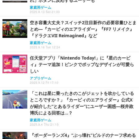
れ」ボタンに反応するユーザーも
家庭用ゲーム
2025.9.13 Sat 21:00
空き容量大丈夫？スイッチ2注目新作の必要容量ひとま
とめ―『カービィのエアライダー』『FF7 リメイク』
『ドラクエVII Reimagined』など
家庭用ゲーム
2025.9.16 Tue 12:24
任天堂アプリ「Nintendo Today!」に『星のカービ
ィ』テーマ追加！ピンクでポップなデザインが可愛ら
しい
アプリゲーム
2025.9.12 Fri 17:10
「これは星に乗ったきのこがジェットを吹かしている
ところですか？」『カービィのエアライダー』公式X
が紹介した“とあるライダー”にユーザー困惑―桜井政
博氏による回答は…？
家庭用ゲーム
2025.9.4 Thu 21:15
『ボーダーランズ4』“ぶっ壊れ”ビルドのナーフ求める