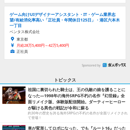
ゲーム向けUIデザイナーアシスタント・IT・ゲーム業界志
望/有給消化率高い「正社員・年間休日125日」・港区六本木
一丁目
ベンタス株式会社
東京都
月給28万5,400円～42万5,400円
正社員
Sponsored by
トピックス
祖国に裏切られた騎士は、王の仇敵の娘を護ることに
なった―1998年の海外SRPG不朽の名作『幻世録』全
面リメイク版、体験版配信開始。ダーティーヒーロー
が駆ける異色の戦記が令和に蘇る
約30年の歴史を誇る海外SRPGの不朽の名作が全面リメイクされ
て登場！
車が変形してロボになった、でも『ルート16』だった