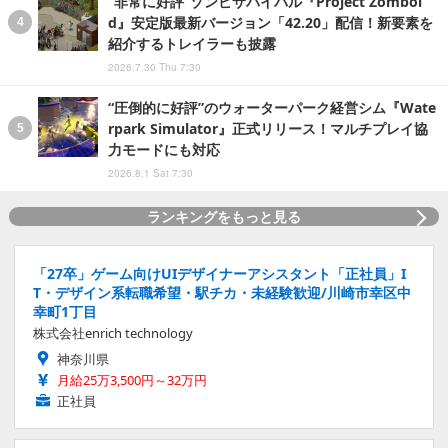
“非常に好評”ゾンビサバイバル『Project Zomboi
d』安定版最新バージョン「42.20」配信！新要素を
紹介するトレイラーも披露
2026.7.30 Thu 7:30
“圧倒的に好評”のウォーターパーク経営シム『Wate
rpark Simulator』正式リリース！マルチプレイ協
力モードにも対応
2026.8.1 Sat 7:30
ランキングをもっと見る
「27卒」ゲーム向けUIデザイナーアシスタント「正社員」I
T・デザイン系転職希望・駅チカ・未経験歓迎/川崎市幸区中
幸町1丁目
株式会社enrich technology
神奈川県
月給25万3,500円～32万円
正社員