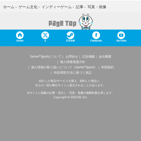
写真・画像
ホーム
›
ゲーム文化
›
インディーゲーム
›
記事
›
Home
X
STEAM
Facebook
YouTube
Game*Sparkについて
お問合せ
広告掲載
会社概要
個人情報保護方針
個人情報の取り扱いについて（Game*Spark）
利用規約
特定商取引法に基づく表記
紹介した商品/サービスを購入、契約した場合に、
売上の一部が弊社サイトに還元されることがあります。
当サイトに掲載の記事・見出し・写真・画像の無断転載を禁じます。
Copyright © 2026 IID, Inc.