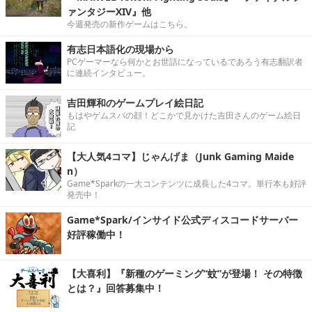
ァンタジーXIV』他
今週発売の新作ゲームはこちら。
有志日本語化の現場から
PCゲーマーなら何かとお世話になっているであろう有志翻訳者
に連続インタビュー。
吉田輝和のゲームプレイ絵日記
もはやゲムスパの顔！どこかで見かけた吉田さんのゲーム絵日
記
【大人気4コマ】じゃんげま（Junk Gaming Maide
n）
Game*Sparkの一大コンテンツに成長した4コマ。単行本も好評
発売中！
Game*Spark/インサイド公式ディスコードサーバー
好評稼働中！
【大喜利】『新種のゲーミング“蚊”が登場！ その特徴
とは？』回答募集中！