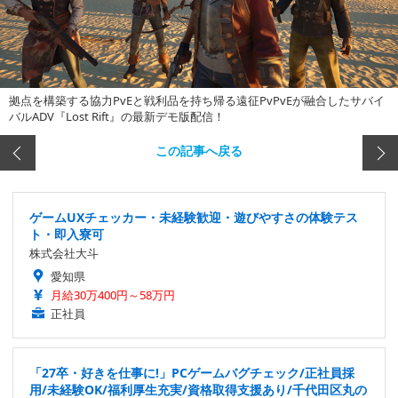
拠点を構築する協力PvEと戦利品を持ち帰る遠征PvPvEが融合したサバイ
バルADV『Lost Rift』の最新デモ版配信！
この記事へ戻る
ゲームUXチェッカー・未経験歓迎・遊びやすさの体験テス
ト・即入寮可
株式会社大斗
愛知県
月給30万400円～58万円
正社員
「27卒・好きを仕事に!」PCゲームバグチェック/正社員採
用/未経験OK/福利厚生充実/資格取得支援あり/千代田区丸の