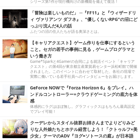
シリーズ第1作が現行機向けの新機能を備えて復活！
「冒険は楽しいものだ」 ─『FF11』と『ウィザードリ
ィ ヴァリアンツ ダフネ』、"優しくないRPG"の沼にど
っぷり沈んだ4人の話
ふたつの沼の住人たちが語る奥深さとは。
【キャリアクエスト】ゲーム作りを仕事にするという
こと。セガの若手の事例に見る，ゲームプログラマと
いう働き方
Game*Sparkと4Gamerの合同による就活イベント「キャリア
クエスト」の第4回が東京都立産業貿易センター浜松町館で開催
されました。このイベントに合わせて取材した、各社の現場で
実際に働いている若手社員へのインタビューをお届けします。
GeForce NOWで『Forza Horizon 6』をプレイ。ハ
ンドルコントローラー×クラウドゲーミングの底力を体
感
体感的にラグはほぼ無し。グラフィックスはもちろん最高設定
でプレイ可能！
クーデレからスタイル抜群お姉さんまでよりどりみど
りな人外娘たちとホテル経営しよう！「クトゥルフ×美
少女」テーマのADV『ヨグ=ソトースの庭』が日本語