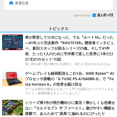
派遣社員
Sponsored by
トピックス
車が変形してロボになった、でも『ルート16』だった
―41年ぶり完全新作『ROUTE16R』開発者インタビュ
ー。新旧スタッフが語るシリーズの魂。そして41年
前、たった1人のために手作業で直した世界に1本だけ
の“幻のカセット”の話
長い時を経て受け継がれる過去と、新たに生まれるものとは。
ゲームプレイも録画配信もこれ1台。AMD Ryzen™ AI
プロセッサ搭載の「G TUNE P5-A7G60BK-D」で『Fo
rza Horizon 6』の世界を駆け回る
ゲーム＆制作の拠点となるノートPCで話題のレースタイトルを
プレイ。放熱性能もチェックしました！
シリーズ第1作が現行機向けに復活！懐かしくも色褪せ
ない『カルドセプト ザ ファースト』遊びやすい機能も
搭載で、あらためて“原典”に触れるのにぴったり