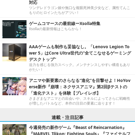
対応
ツンデレドラゴン娘や無口な複眼死神美少女など、属性てんこ
もりのヒロインたちがアツい！
ゲームコマースの最前線ーXsolla特集
Xsollaの最新情報はこちらから！
AAAゲームも制作も妥協なし。「Lenovo Legion To
wer 5」はCore Ultra世代の“全てこなせるゲーミング
デスクトップ”
迫力を感じる強力スペック。メンテナンスしやすい構造もあり
がたい！
アニマや新要素のさらなる“進化”を目撃せよ！HoYov
erse新作『崩壊：ネクサスアニマ』第2回βテストの
「進化テスト」を体験【プレイレポ】
さまざまなアニマとの出会いや、スキルによってさらに戦略性
が増したバトルなど、本作の注目の要素に迫ります！
連載・注目記事
今週発売の新作ゲーム『Beast of Reincarnation』
『MARVEL Tōkon: Fighting Souls』『ファイナルフ