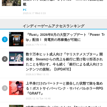
載
PC
2025.9.17 Wed 0:33
インディーゲームアクセスランキング
『Rust』2026年8月の大型アップデート「Power Tr
ip」配信！ 発電所の再稼働が可能に
2026.8.7 Fri 17:15
数十万本ヒット成人向け『ヤリステメスブター』開
発者、Steamからの売上を銀行に受け取り拒否され
たことを明かす。今も続く「銀行による成人向けコ
ンテンツの規制」【UPDATE】
2026.8.5 Wed 13:15
上半身だけのパートナーと接合した状態で旅を進め
る！ポストサイバーパンク・サバイバルホラーRPG
『GRAFT』
2025.12.16 Tue 16:48