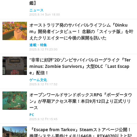
鑑】
ニュース
2025.9.14 Sun 18:00
オーストラリア発のサバイバルライフシム『Dinku
m』開発者インタビュー！ 念願の「スイッチ版」を叶
えたクリエイターに今後の展開を訊いた
連載・特集
2025.9.12 Fri 23:00
“非常に好評”2Dゾンビサバイバルローグライク『Ter
minus: Zombie Survivors』大型DLC「Last Escap
e」配信！
ゲーム文化
2025.9.12 Fri 17:52
オープンワールドサンドボックスRPG『ボーダータウ
ン』が早期アクセス卒業！本日9月12日より正式リリ
ース
PC
2025.9.12 Fri 15:45
『Escape from Tarkov』Steamストアページ公開！
推奨システム要件はメモリ64GB・ RTX4070以上と記