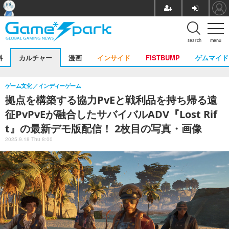
search
menu
料
カルチャー
漫画
インサイド
FISTBUMP
ゲムマイド
ゲーム文化
インディーゲーム
拠点を構築する協力PvEと戦利品を持ち帰る遠
征PvPvEが融合したサバイバルADV『Lost Rif
t』の最新デモ版配信！ 2枚目の写真・画像
2025.9.18 Thu 8:00