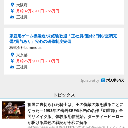
大阪府
月給32万2,200円～55万円
正社員
家庭用ゲーム機製造/未経験歓迎「正社員/週休2日制/空調完
備/賞与あり」安心の研修制度完備
株式会社Luminous
東京都
月給26万5,000円～30万円
正社員
Sponsored by
トピックス
祖国に裏切られた騎士は、王の仇敵の娘を護ることに
なった―1998年の海外SRPG不朽の名作『幻世録』全
面リメイク版、体験版配信開始。ダーティーヒーロー
が駆ける異色の戦記が令和に蘇る
約30年の歴史を誇る海外SRPGの不朽の名作が全面リメイクされ