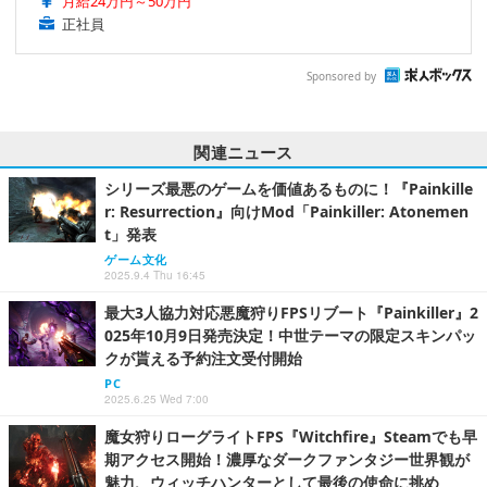
月給24万円～50万円
正社員
Sponsored by
関連ニュース
シリーズ最悪のゲームを価値あるものに！『Painkille
r: Resurrection』向けMod「Painkiller: Atonemen
t」発表
ゲーム文化
2025.9.4 Thu 16:45
最大3人協力対応悪魔狩りFPSリブート『Painkiller』2
025年10月9日発売決定！中世テーマの限定スキンパッ
クが貰える予約注文受付開始
PC
2025.6.25 Wed 7:00
魔女狩りローグライトFPS『Witchfire』Steamでも早
期アクセス開始！濃厚なダークファンタジー世界観が
魅力、ウィッチハンターとして最後の使命に挑め