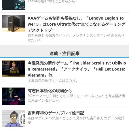
Xsollaの最新情報はこちらから！
AAAゲームも制作も妥協なし。「Lenovo Legion To
wer 5」はCore Ultra世代の“全てこなせるゲーミング
デスクトップ”
迫力を感じる強力スペック。メンテナンスしやすい構造もあり
がたい！
連載・注目記事
今週発売の新作ゲーム『The Elder Scrolls IV: Oblivio
n Remastered』『アークナイツ』『Hell Let Loose:
Vietnam』他
今週発売の新作ゲームはこちら。
有志日本語化の現場から
PCゲーマーなら何かとお世話になっているであろう有志翻訳者
に連続インタビュー。
吉田輝和のゲームプレイ絵日記
もはやゲムスパの顔！どこかで見かけた吉田さんのゲーム絵日
記