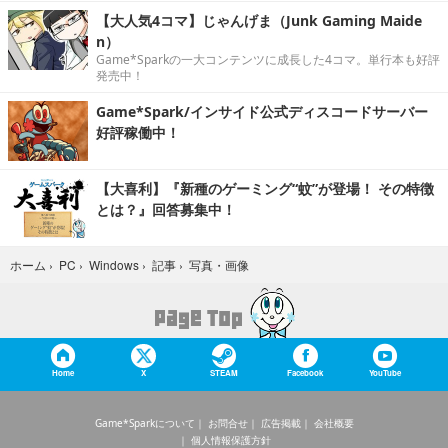
【大人気4コマ】じゃんげま（Junk Gaming Maide
n）
Game*Sparkの一大コンテンツに成長した4コマ。単行本も好評
発売中！
Game*Spark/インサイド公式ディスコードサーバー
好評稼働中！
【大喜利】『新種のゲーミング“蚊”が登場！ その特徴
とは？』回答募集中！
写真・画像
ホーム
›
PC
›
Windows
›
記事
›
Home
X
STEAM
Facebook
YouTube
Game*Sparkについて
お問合せ
広告掲載
会社概要
個人情報保護方針