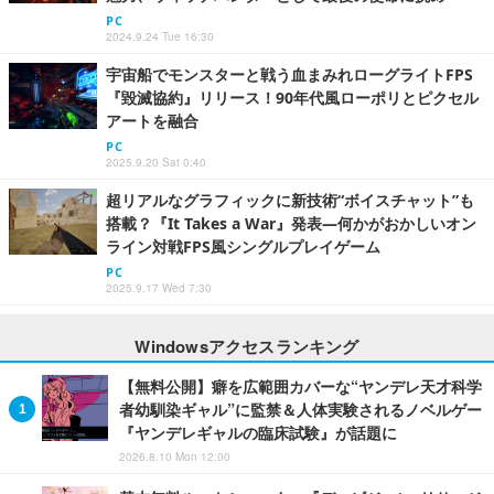
PC
2024.9.24 Tue 16:30
宇宙船でモンスターと戦う血まみれローグライトFPS
『毀滅協約』リリース！90年代風ローポリとピクセル
アートを融合
PC
2025.9.20 Sat 0:40
超リアルなグラフィックに新技術“ボイスチャット”も
搭載？『It Takes a War』発表―何かがおかしいオン
ライン対戦FPS風シングルプレイゲーム
PC
2025.9.17 Wed 7:30
Windowsアクセスランキング
【無料公開】癖を広範囲カバーな“ヤンデレ天才科学
者幼馴染ギャル”に監禁＆人体実験されるノベルゲー
『ヤンデレギャルの臨床試験』が話題に
2026.8.10 Mon 12:00