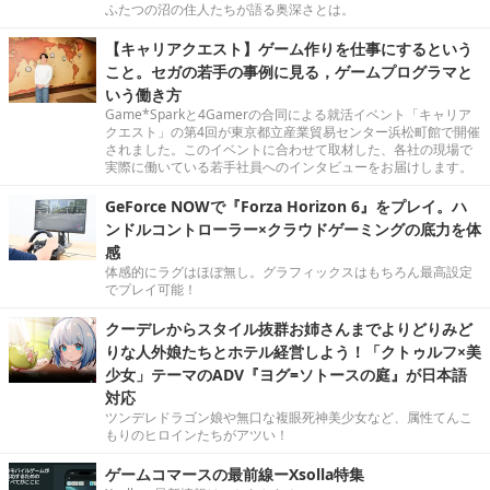
ふたつの沼の住人たちが語る奥深さとは。
【キャリアクエスト】ゲーム作りを仕事にするという
こと。セガの若手の事例に見る，ゲームプログラマと
いう働き方
Game*Sparkと4Gamerの合同による就活イベント「キャリア
クエスト」の第4回が東京都立産業貿易センター浜松町館で開催
されました。このイベントに合わせて取材した、各社の現場で
実際に働いている若手社員へのインタビューをお届けします。
GeForce NOWで『Forza Horizon 6』をプレイ。ハ
ンドルコントローラー×クラウドゲーミングの底力を体
感
体感的にラグはほぼ無し。グラフィックスはもちろん最高設定
でプレイ可能！
クーデレからスタイル抜群お姉さんまでよりどりみど
りな人外娘たちとホテル経営しよう！「クトゥルフ×美
少女」テーマのADV『ヨグ=ソトースの庭』が日本語
対応
ツンデレドラゴン娘や無口な複眼死神美少女など、属性てんこ
もりのヒロインたちがアツい！
ゲームコマースの最前線ーXsolla特集