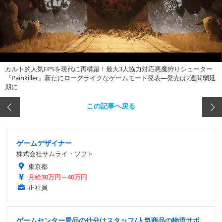
カルト的人気FPSを現代に再構築！最大3人協力対応悪魔狩りシューター
『Painkiller』新たにローグライクなゲームモード発表―発売は2週間弱延
期に
この記事へ戻る
ゲームデザイナー
株式会社サムライ・ソフト
東京都
月給30万円～40万円
正社員
ゲームセンター景品の仕分けスタッフ/人気商品の物流サポ