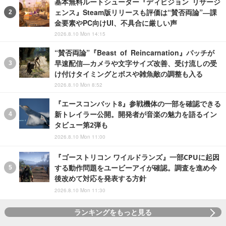
基本無料ルートシューター『ディビジョン リサージ
ェンス』Steam版リリースも評価は“賛否両論”―課
金要素やPC向けUI、不具合に厳しい声
2026.8.10 Mon 14:15
“賛否両論”『Beast of Reincarnation』パッチが
早速配信―カメラや文字サイズ改善、受け流しの受
け付けタイミングとボスや雑魚敵の調整も入る
2026.8.10 Mon 8:52
『エースコンバット8』参戦機体の一部を確認できる
新トレイラー公開。開発者が音楽の魅力を語るイン
タビュー第2弾も
2026.8.10 Mon 11:00
『ゴーストリコン ワイルドランズ』一部CPUに起因
する動作問題をユービーアイが確認。調査を進め今
後改めて対応を発表する方針
2026.8.10 Mon 11:30
ランキングをもっと見る