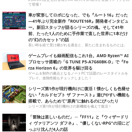
て登場！
車が変形してロボになった、でも『ルート16』だった
―41年ぶり完全新作『ROUTE16R』開発者インタビュ
ー。新旧スタッフが語るシリーズの魂。そして41年
前、たった1人のために手作業で直した世界に1本だけ
の“幻のカセット”の話
長い時を経て受け継がれる過去と、新たに生まれるものとは。
ゲームプレイも録画配信もこれ1台。AMD Ryzen™ AI
プロセッサ搭載の「G TUNE P5-A7G60BK-D」で『Fo
rza Horizon 6』の世界を駆け回る
ゲーム＆制作の拠点となるノートPCで話題のレースタイトルを
プレイ。放熱性能もチェックしました！
シリーズ第1作が現行機向けに復活！懐かしくも色褪せ
ない『カルドセプト ザ ファースト』遊びやすい機能も
搭載で、あらためて“原典”に触れるのにぴったり
シリーズ第1作が現行機向けの新機能を備えて復活！
「冒険は楽しいものだ」 ─『FF11』と『ウィザードリ
ィ ヴァリアンツ ダフネ』、"優しくないRPG"の沼にど
っぷり沈んだ4人の話