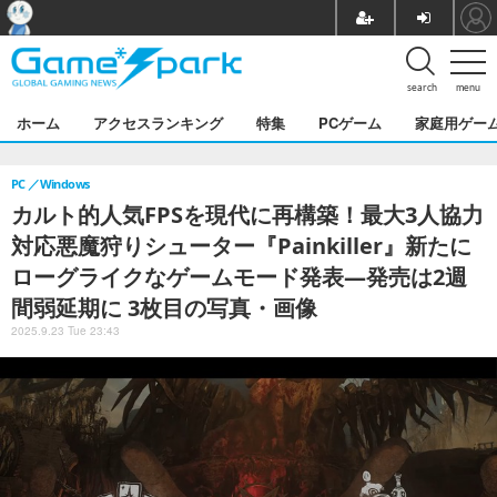
search
menu
ホーム
アクセスランキング
特集
PCゲーム
家庭用ゲー
PC
Windows
カルト的人気FPSを現代に再構築！最大3人協力
対応悪魔狩りシューター『Painkiller』新たに
ローグライクなゲームモード発表―発売は2週
間弱延期に 3枚目の写真・画像
2025.9.23 Tue 23:43