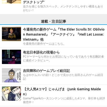
デスクトップ”
迫力を感じる強力スペック。メンテナンスしやすい構造もあり
がたい！
連載・注目記事
今週発売の新作ゲーム『The Elder Scrolls IV: Oblivio
n Remastered』『アークナイツ』『Hell Let Loose:
Vietnam』他
今週発売の新作ゲームはこちら。
有志日本語化の現場から
PCゲーマーなら何かとお世話になっているであろう有志翻訳者
に連続インタビュー。
吉田輝和のゲームプレイ絵日記
もはやゲムスパの顔！どこかで見かけた吉田さんのゲーム絵日
記
【大人気4コマ】じゃんげま（Junk Gaming Maide
n）
Game*Sparkの一大コンテンツに成長した4コマ。単行本も好評
発売中！