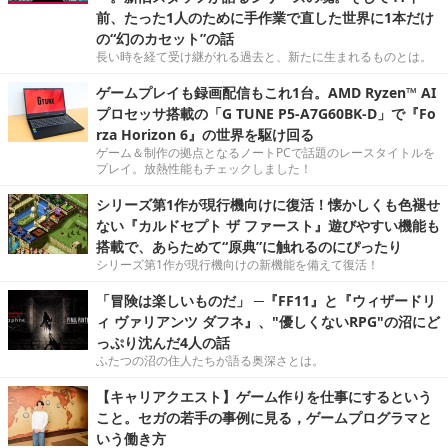
前、たった1人のために手作業で直した世界に1本だけ
の“幻のカセット”の話
長い時を経て受け継がれる過去と、新たに生まれるものとは。
ゲームプレイも録画配信もこれ1台。AMD Ryzen™ AI
プロセッサ搭載の「G TUNE P5-A7G60BK-D」で『Fo
rza Horizon 6』の世界を駆け回る
ゲーム＆制作の拠点となるノートPCで話題のレースタイトルを
プレイ。放熱性能もチェックしました！
シリーズ第1作が現行機向けに復活！懐かしくも色褪せ
ない『カルドセプト ザ ファースト』遊びやすい機能も
搭載で、あらためて“原典”に触れるのにぴったり
シリーズ第1作が現行機向けの新機能を備えて復活！
「冒険は楽しいものだ」 ─『FF11』と『ウィザードリ
ィ ヴァリアンツ ダフネ』、"優しくないRPG"の沼にど
っぷり沈んだ4人の話
ふたつの沼の住人たちが語る奥深さとは。
【キャリアクエスト】ゲーム作りを仕事にするという
こと。セガの若手の事例に見る，ゲームプログラマと
いう働き方