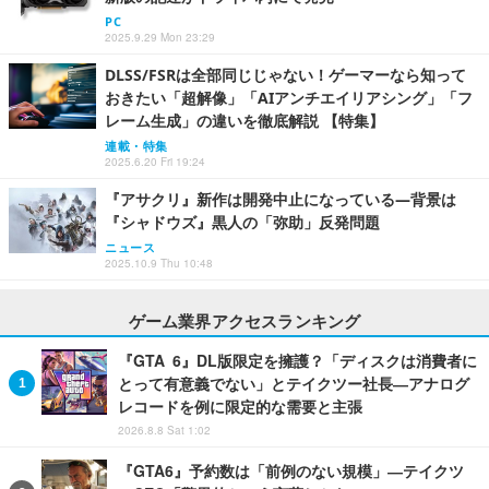
PC
2025.9.29 Mon 23:29
DLSS/FSRは全部同じじゃない！ゲーマーなら知って
おきたい「超解像」「AIアンチエイリアシング」「フ
レーム生成」の違いを徹底解説 【特集】
連載・特集
2025.6.20 Fri 19:24
『アサクリ』新作は開発中止になっている―背景は
『シャドウズ』黒人の「弥助」反発問題
ニュース
2025.10.9 Thu 10:48
ゲーム業界アクセスランキング
『GTA 6』DL版限定を擁護？「ディスクは消費者に
とって有意義でない」とテイクツー社長―アナログ
レコードを例に限定的な需要と主張
2026.8.8 Sat 1:02
『GTA6』予約数は「前例のない規模」―テイクツ