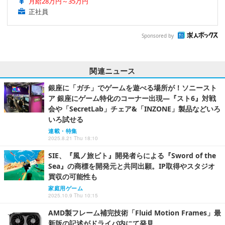
月給28万円～35万円
正社員
Sponsored by
関連ニュース
銀座に「ガチ」でゲームを遊べる場所が！ソニースト
ア 銀座にゲーム特化のコーナー出現―『スト6』対戦
会や「SecretLab」チェア&「INZONE」製品などいろ
いろ試せる
連載・特集
2025.8.21 Thu 18:10
SIE、『風ノ旅ビト』開発者らによる『Sword of the
Sea』の商標を開発元と共同出願。IP取得やスタジオ
買収の可能性も
家庭用ゲーム
2025.10.9 Thu 10:15
AMD製フレーム補完技術「Fluid Motion Frames」最
新版の記述がドライバ内にて発見