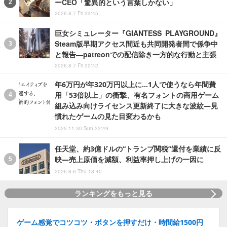
ーCEO「驚異的という言葉しかない」
2026.8.7 Fri 23:45
巨女シミュレーター『GIANTESS PLAYGROUND』
Steam版早期アクセス間近も共同開発者間で係争中
と報告―patreonでの配信除き一方的な行動と主張
2026.8.7 Fri 22:42
年6万円が年320万円以上に…1人で使うなら年間費
用「53倍以上」の衝撃、有名フォントの商用ゲーム
組み込み向けライセンス更新終了に大きな波紋―見
慣れたゲームの見た目変わるかも
2025.11.30 Sun 22:49
任天堂、約3億ドルの“トランプ関税”還付を業績に反
映―売上原価を減額、利益率押し上げの一因に
2026.8.6 Thu 18:40
ランキングをもっと見る
ゲーム感覚でコツコツ・ボタンを押すだけ・時間給1500円