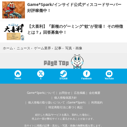
Game*Spark/インサイド公式ディスコードサーバー
好評稼働中！
【大喜利】『新種のゲーミング“蚊”が登場！ その特徴
とは？』回答募集中！
写真・画像
ホーム
›
ニュース
›
ゲーム業界
›
記事
›
Home
X
STEAM
Facebook
YouTube
Game*Sparkについて
お問合せ
広告掲載
会社概要
個人情報保護方針
個人情報の取り扱いについて（Game*Spark）
利用規約
特定商取引法に基づく表記
紹介した商品/サービスを購入、契約した場合に、
売上の一部が弊社サイトに還元されることがあります。
当サイトに掲載の記事・見出し・写真・画像の無断転載を禁じます。