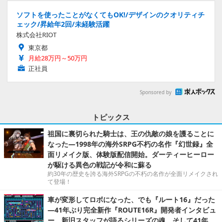
ソフトを使ったことがなくてもOK!/デザインのクオリティチ
ェック/昇給年2回/未経験活躍
株式会社RIOT
東京都
月給28万円～50万円
正社員
Sponsored by
トピックス
祖国に裏切られた騎士は、王の仇敵の娘を護ることに
なった―1998年の海外SRPG不朽の名作『幻世録』全
面リメイク版、体験版配信開始。ダーティーヒーロー
が駆ける異色の戦記が令和に蘇る
約30年の歴史を誇る海外SRPGの不朽の名作が全面リメイクされ
て登場！
車が変形してロボになった、でも『ルート16』だった
―41年ぶり完全新作『ROUTE16R』開発者インタビュ
ー。新旧スタッフが語るシリーズの魂。そして41年