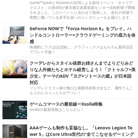
Game*Sparkと4Gamerの合同による就活イベント「キャリア
クエスト」の第4回が東京都立産業貿易センター浜松町館で開催
されました。このイベントに合わせて取材した、各社の現場で
実際に働いている若手社員へのインタビューをお届けします。
GeForce NOWで『Forza Horizon 6』をプレイ。ハ
ンドルコントローラー×クラウドゲーミングの底力を体
感
体感的にラグはほぼ無し。グラフィックスはもちろん最高設定
でプレイ可能！
クーデレからスタイル抜群お姉さんまでよりどりみど
りな人外娘たちとホテル経営しよう！「クトゥルフ×美
少女」テーマのADV『ヨグ=ソトースの庭』が日本語
対応
ツンデレドラゴン娘や無口な複眼死神美少女など、属性てんこ
もりのヒロインたちがアツい！
ゲームコマースの最前線ーXsolla特集
Xsollaの最新情報はこちらから！
AAAゲームも制作も妥協なし。「Lenovo Legion To
wer 5」はCore Ultra世代の“全てこなせるゲーミング