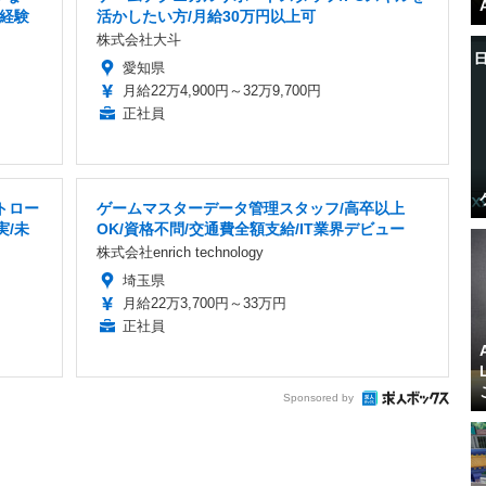
経験
活かしたい方/月給30万円以上可
株式会社大斗
愛知県
月給22万4,900円～32万9,700円
正社員
トロー
ゲームマスターデータ管理スタッフ/高卒以上
実/未
OK/資格不問/交通費全額支給/IT業界デビュー
株式会社enrich technology
埼玉県
月給22万3,700円～33万円
正社員
Sponsored by