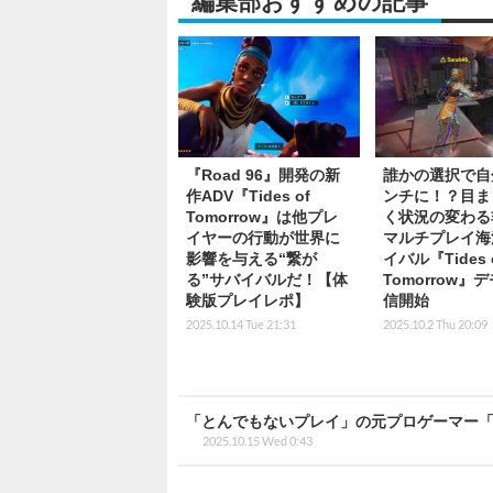
編集部おすすめの記事
『Road 96』開発の新
誰かの選択で自
作ADV『Tides of
ンチに！？目ま
Tomorrow』は他プレ
く状況の変わる
イヤーの行動が世界に
マルチプレイ海
影響を与える“繋が
イバル『Tides 
る”サバイバルだ！【体
Tomorrow』
験版プレイレポ】
信開始
2025.10.14 Tue 21:31
2025.10.2 Thu 20:09
「とんでもないプレイ」の元プロゲーマー「n
2025.10.15 Wed 0:43