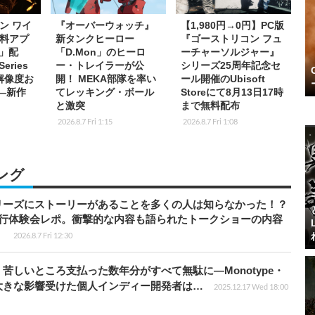
ン ワイ
『オーバーウォッチ』
【1,980円→0円】PC版
料アプ
新タンクヒーロー
『ゴーストリコン フュ
s」配
「D.Mon」のヒーロ
ーチャーソルジャー』
eries
ー・トレイラーが公
シリーズ25周年記念セ
K解像度お
開！ MEKA部隊を率い
ール開催のUbisoft
応―新作
てレッキング・ボール
Storeにて8月13日17時
と激突
まで無料配布
2026.8.7 Fri 1:15
2026.8.7 Fri 1:08
ング
リーズにストーリーがあることを多くの人は知らなかった！？
先行体験会レポ。衝撃的な内容も語られたトークショーの内容
】
2026.8.7 Fri 12:30
苦しいところ支払った数年分がすべて無駄に―Monotype・
大きな影響受けた個人インディー開発者は…
2025.12.17 Wed 18:00