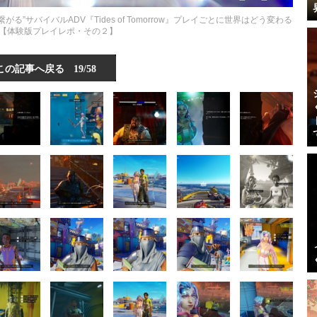
サバイバルADV『Tides of Tomorrow』プレイごとに世界はどう変わる
【体験版プレイレポ・その２】
この記事へ戻る
19/58