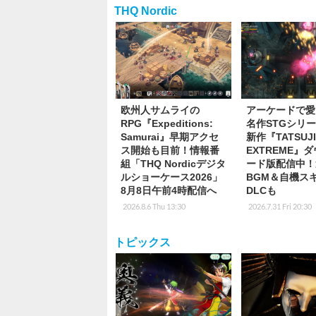
THQ Nordic
欧州人サムライの
アーケードで愛
RPG『Expeditions:
名作STGシリ
Samurai』早期アクセ
新作『TATSUJ
ス開始も目前！情報番
EXTREME』
組「THQ Nordicデジタ
ード版配信中！
ルショーケース2026」
BGM＆自機ス
8月8日午前4時配信へ
DLCも
2026.8.6 Thu 13:30
2026.7.31 Fri 20:30
トピックス