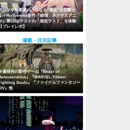
アニマや新要素のさらなる“進化”を目撃せ
よ！HoYoverse新作『崩壊：ネクサスアニ
マ』第2回βテストの「進化テスト」を体験
【プレイレポ】
連載・注目記事
今週発売の新作ゲーム『Beast of
Reincarnation』『MARVEL Tōkon:
Fighting Souls』『ファイナルファンタジー
XIV』他