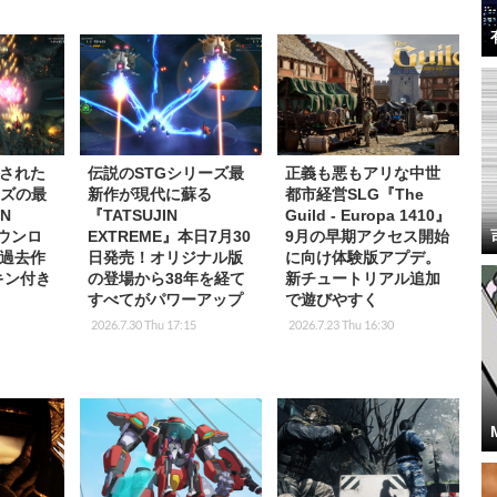
された
伝説のSTGシリーズ最
正義も悪もアリな中世
ーズの最
新作が現代に蘇る
都市経営SLG『The
IN
『TATSUJIN
Guild - Europa 1410』
ダウンロ
EXTREME』本日7月30
9月の早期アクセス開始
過去作
日発売！オリジナル版
に向け体験版アプデ。
キン付き
の登場から38年を経て
新チュートリアル追加
すべてがパワーアップ
で遊びやすく
2026.7.30 Thu 17:15
2026.7.23 Thu 16:30