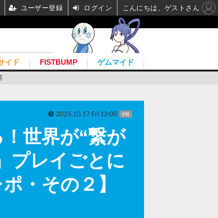
ユーザー登録
ログイン
こんにちは、ゲストさん
サイド
FISTBUMP
ゲムマイド
答
2025.10.17 Fri 12:00
PR
！世界が“繋が
row』プレイごとに
レポ・その２】