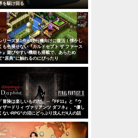
界を駆け回る
シリーズ第1作が現行機向けに復活！懐かし
くも色褪せない『カルドセプト ザ ファース
ト』遊びやすい機能も搭載で、あらため
て“原典”に触れるのにぴったり
「冒険は楽しいものだ」 ─『FF11』と『ウ
ィザードリィ ヴァリアンツ ダフネ』、"優し
くないRPG"の沼にどっぷり沈んだ4人の話