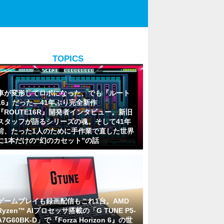
TOPICS
車が変形してロボになった、でも『ルート
16』だった―41年ぶり完全新作
『ROUTE16R』開発者インタビュー。新旧
スタッフが語るシリーズの魂。そして41年
前、たった1人のために手作業で直した世界
に1本だけの“幻のカセット”の話
ゲームプレイも録画配信もこれ1台。AMD
Ryzen™ AIプロセッサ搭載の「G TUNE P5-
A7G60BK-D」で『Forza Horizon 6』の世