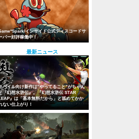
Game*Spark/インサイド公式ディスコードサ
ーバー好評稼働中！
最新ニュース
モバイル向け新作は“やってること”がちゃん
と『幻想水滸伝』。『幻想水滸伝 STAR
LEAP』は「基本無料だから」と舐めてかか
れない仕上がり！