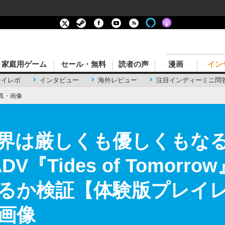
家庭用ゲーム
セール・無料
読者の声
漫画
イン
レイレポ
インタビュー
海外レビュー
注目インディーミニ問
真・画像
界は厳しくも優しくもなる
V『Tides of Tomor
るか検証【体験版プレイ
・画像