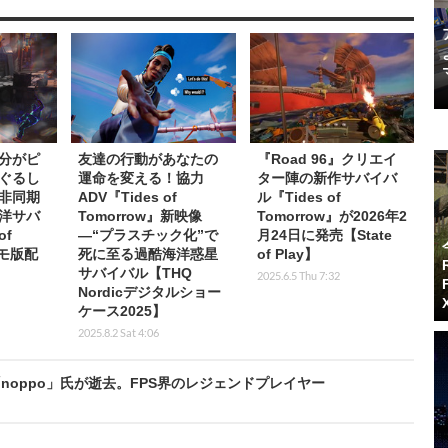
分がピ
友達の行動があなたの
『Road 96』クリエイ
ぐるし
運命を変える！協力
ター陣の新作サバイバ
非同期
ADV『Tides of
ル『Tides of
洋サバ
Tomorrow』新映像
Tomorrow』が2026年2
of
―“プラスチック化”で
月24日に発売【State
デモ版配
死に至る過酷海洋惑星
of Play】
サバイバル【THQ
2025.6.5 Thu 7:32
Nordicデジタルショー
ケース2025】
2025.8.2 Sat 4:06
oppo」氏が逝去。FPS界のレジェンドプレイヤー