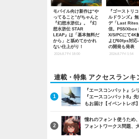
モバイル向け新作は“や
『ゴーストリコ
ってること”がちゃんと
ルドランズ』無
『幻想水滸伝』。『幻
デ「Last Rite
想水滸伝 STAR
信。PS5/Xbox S
LEAP』は「基本無料だ
X/S/PCにて4
から」と舐めてかかれ
よび60fps対
ない仕上がり！
の開発も発表
2026.8.7 Fri 18:00
2026.8.7 Fri 1:54
連載・特集 アクセスランキ
『エースコンバット』シ
『エースコンバット8』
もお届け【イベントレポ
憧れのフォント使うため、
フォントワークス問題、