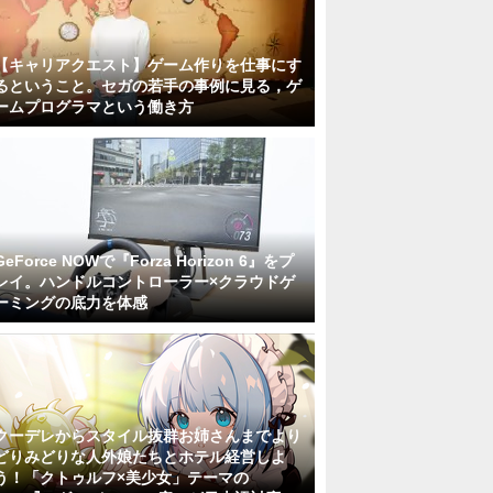
【キャリアクエスト】ゲーム作りを仕事にす
るということ。セガの若手の事例に見る，ゲ
ームプログラマという働き方
GeForce NOWで『Forza Horizon 6』をプ
レイ。ハンドルコントローラー×クラウドゲ
ーミングの底力を体感
クーデレからスタイル抜群お姉さんまでより
どりみどりな人外娘たちとホテル経営しよ
う！「クトゥルフ×美少女」テーマの