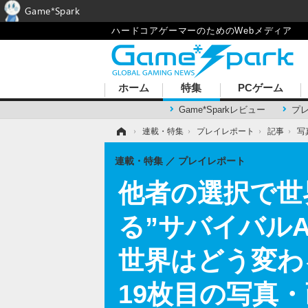
Game*Spark
ハードコアゲーマーのためのWebメディア
ホーム
特集
PCゲーム
Game*Sparkレビュー
プ
ホーム
›
連載・特集
›
プレイレポート
›
記事
›
写
連載・特集
プレイレポート
他者の選択で世
る”サバイバルAD
世界はどう変わ
19枚目の写真