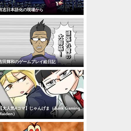
有志日本語化の現場から
吉田輝和のゲームプレイ絵日記
【大人気4コマ】じゃんげま（Junk Gaming
Maiden）