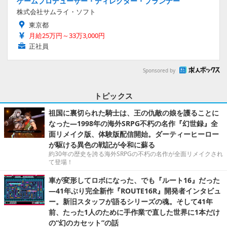
ゲームプロデューサー・ディレクター・プランナー
株式会社サムライ・ソフト
東京都
月給25万円～33万3,000円
正社員
Sponsored by
トピックス
祖国に裏切られた騎士は、王の仇敵の娘を護ることに
なった―1998年の海外SRPG不朽の名作『幻世録』全
面リメイク版、体験版配信開始。ダーティーヒーロー
が駆ける異色の戦記が令和に蘇る
約30年の歴史を誇る海外SRPGの不朽の名作が全面リメイクされ
て登場！
車が変形してロボになった、でも『ルート16』だった
―41年ぶり完全新作『ROUTE16R』開発者インタビュ
ー。新旧スタッフが語るシリーズの魂。そして41年
前、たった1人のために手作業で直した世界に1本だけ
の“幻のカセット”の話