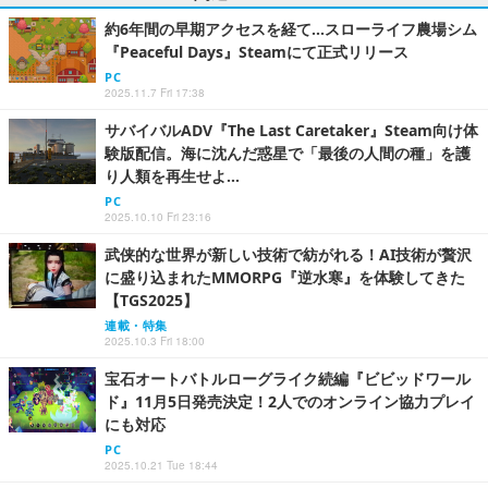
約6年間の早期アクセスを経て…スローライフ農場シム
『Peaceful Days』Steamにて正式リリース
PC
2025.11.7 Fri 17:38
サバイバルADV『The Last Caretaker』Steam向け体
験版配信。海に沈んだ惑星で「最後の人間の種」を護
り人類を再生せよ…
PC
2025.10.10 Fri 23:16
武侠的な世界が新しい技術で紡がれる！AI技術が贅沢
に盛り込まれたMMORPG『逆水寒』を体験してきた
【TGS2025】
連載・特集
2025.10.3 Fri 18:00
宝石オートバトルローグライク続編『ビビッドワール
ド』11月5日発売決定！2人でのオンライン協力プレイ
にも対応
PC
2025.10.21 Tue 18:44