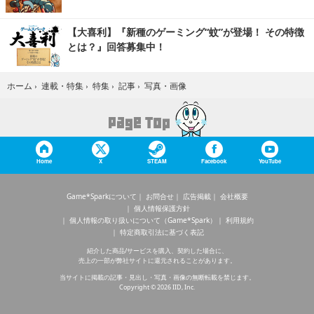
【大喜利】『新種のゲーミング“蚊”が登場！ その特徴
とは？』回答募集中！
写真・画像
ホーム
›
連載・特集
›
特集
›
記事
›
Home
X
STEAM
Facebook
YouTube
Game*Sparkについて
お問合せ
広告掲載
会社概要
個人情報保護方針
個人情報の取り扱いについて（Game*Spark）
利用規約
特定商取引法に基づく表記
紹介した商品/サービスを購入、契約した場合に、
売上の一部が弊社サイトに還元されることがあります。
当サイトに掲載の記事・見出し・写真・画像の無断転載を禁じます。
Copyright © 2026 IID, Inc.