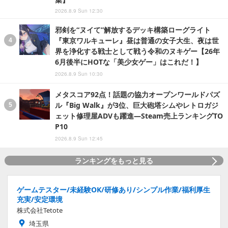
2026.8.9 Sun 12:30
邪剣を“ヌイて”解放するデッキ構築ローグライト
『東京ワルキューレ』昼は普通の女子大生、夜は世
界を浄化する戦士として戦う令和のヌキゲー【26年
6月後半にHOTな「美少女ゲー」はこれだ！】
2026.8.9 Sun 10:30
メタスコア92点！話題の協力オープンワールドパズ
ル『Big Walk』が3位、巨大砲塔シムやレトロガジ
ェット修理屋ADVも躍進―Steam売上ランキングTO
P10
2026.8.9 Sun 12:45
ランキングをもっと見る
ゲームテスター/未経験OK/研修あり/シンプル作業/福利厚生
充実/安定環境
株式会社Tetote
埼玉県