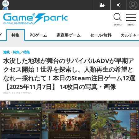
search
menu
グ
特集
PCゲーム
家庭用ゲーム
セール/無料
カルチャ
連載・特集
特集
水没した地球が舞台のサバイバルADVが早期ア
クセス開始！世界を探索し、人類再生の希望と
なれ―採れたて！本日のSteam注目ゲーム12選
【2025年11月7日】 14枚目の写真・画像
2025.11.7 Fri 22:00