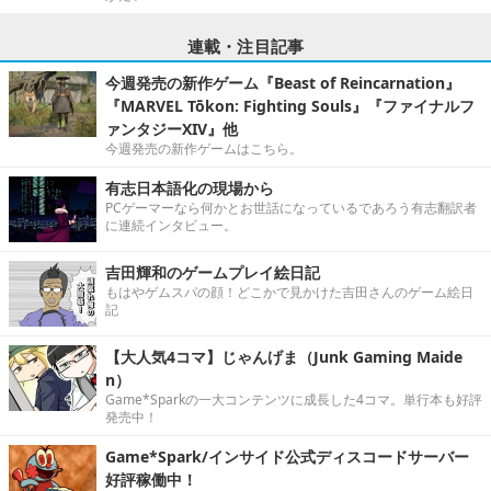
連載・注目記事
今週発売の新作ゲーム『Beast of Reincarnation』
『MARVEL Tōkon: Fighting Souls』『ファイナルフ
ァンタジーXIV』他
今週発売の新作ゲームはこちら。
有志日本語化の現場から
PCゲーマーなら何かとお世話になっているであろう有志翻訳者
に連続インタビュー。
吉田輝和のゲームプレイ絵日記
もはやゲムスパの顔！どこかで見かけた吉田さんのゲーム絵日
記
【大人気4コマ】じゃんげま（Junk Gaming Maide
n）
Game*Sparkの一大コンテンツに成長した4コマ。単行本も好評
発売中！
Game*Spark/インサイド公式ディスコードサーバー
好評稼働中！