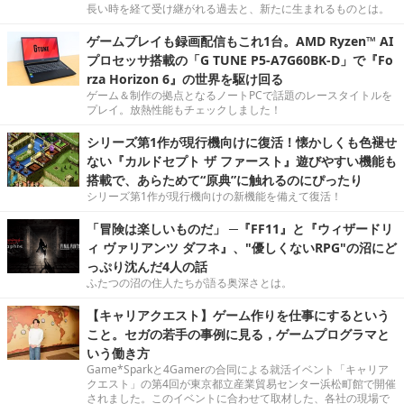
長い時を経て受け継がれる過去と、新たに生まれるものとは。
ゲームプレイも録画配信もこれ1台。AMD Ryzen™ AI
プロセッサ搭載の「G TUNE P5-A7G60BK-D」で『Fo
rza Horizon 6』の世界を駆け回る
ゲーム＆制作の拠点となるノートPCで話題のレースタイトルを
プレイ。放熱性能もチェックしました！
シリーズ第1作が現行機向けに復活！懐かしくも色褪せ
ない『カルドセプト ザ ファースト』遊びやすい機能も
搭載で、あらためて“原典”に触れるのにぴったり
シリーズ第1作が現行機向けの新機能を備えて復活！
「冒険は楽しいものだ」 ─『FF11』と『ウィザードリ
ィ ヴァリアンツ ダフネ』、"優しくないRPG"の沼にど
っぷり沈んだ4人の話
ふたつの沼の住人たちが語る奥深さとは。
【キャリアクエスト】ゲーム作りを仕事にするという
こと。セガの若手の事例に見る，ゲームプログラマと
いう働き方
Game*Sparkと4Gamerの合同による就活イベント「キャリア
クエスト」の第4回が東京都立産業貿易センター浜松町館で開催
されました。このイベントに合わせて取材した、各社の現場で