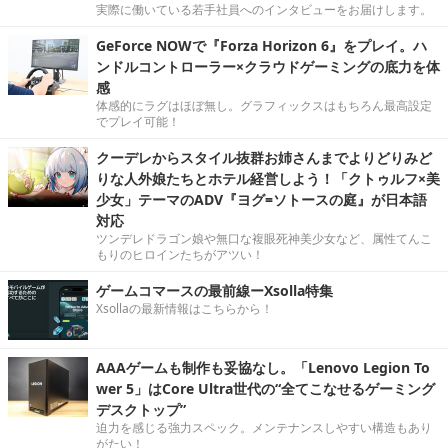
実際に働いている若手社員へのインタビューをお届けします。
GeForce NOWで『Forza Horizon 6』をプレイ。ハ
ンドルコントローラー×クラウドゲーミングの底力を体
感
体感的にラグはほぼ無し。グラフィックスはもちろん最高設定
でプレイ可能！
クーデレからスタイル抜群お姉さんまでよりどりみど
りな人外娘たちとホテル経営しよう！「クトゥルフ×美
少女」テーマのADV『ヨグ=ソトースの庭』が日本語
対応
ツンデレドラゴン娘や無口な複眼死神美少女など、属性てんこ
もりのヒロインたちがアツい！
ゲームコマースの最前線ーXsolla特集
Xsollaの最新情報はこちらから！
AAAゲームも制作も妥協なし。「Lenovo Legion To
wer 5」はCore Ultra世代の“全てこなせるゲーミング
デスクトップ”
迫力を感じる強力スペック。メンテナンスしやすい構造もあり
がたい！