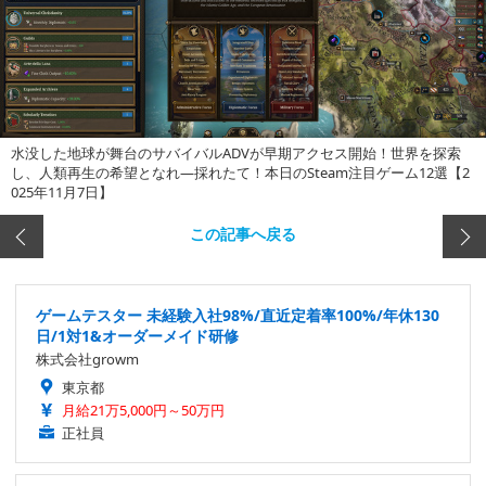
水没した地球が舞台のサバイバルADVが早期アクセス開始！世界を探索
し、人類再生の希望となれ―採れたて！本日のSteam注目ゲーム12選【2
025年11月7日】
この記事へ戻る
ゲームテスター 未経験入社98%/直近定着率100%/年休130
日/1対1&オーダーメイド研修
株式会社growm
東京都
月給21万5,000円～50万円
正社員