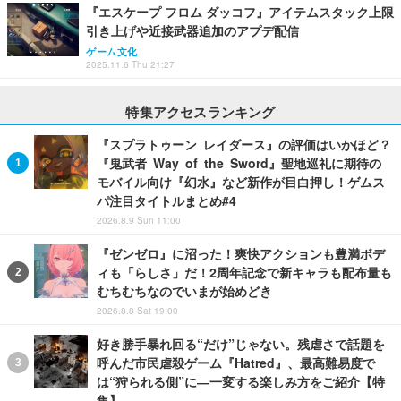
『エスケープ フロム ダッコフ』アイテムスタック上限
引き上げや近接武器追加のアプデ配信
ゲーム文化
2025.11.6 Thu 21:27
特集アクセスランキング
『スプラトゥーン レイダース』の評価はいかほど？
『鬼武者 Way of the Sword』聖地巡礼に期待の
モバイル向け『幻水』など新作が目白押し！ゲムス
パ注目タイトルまとめ#4
2026.8.9 Sun 11:00
『ゼンゼロ』に沼った！爽快アクションも豊満ボデ
ィも「らしさ」だ！2周年記念で新キャラも配布量も
むちむちなのでいまが始めどき
2026.8.8 Sat 19:00
好き勝手暴れ回る“だけ”じゃない。残虐さで話題を
呼んだ市民虐殺ゲーム『Hatred』、最高難易度で
は“狩られる側”に―一変する楽しみ方をご紹介【特
集】