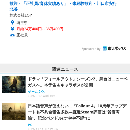
歓迎・「正社員/育休実績あり」・未経験歓迎・川口市安行
北谷
株式会社LOP
埼玉県
月給24万400円～38万400円
正社員
Sponsored by
関連ニュース
ドラマ「フォールアウト」シーズン2、舞台はニューベ
ガスへ。本予告＆キャラポスが公開
ゲーム文化
2025.9.17 Wed 10:10
日本語音声が使えない…『Fallout 4』10周年アップデ
ートも不具合報告多数―直近Steam評価は“賛否両
論”、記念バンドルは“やや不評”に
PC
2025.11.11 Tue 21:05