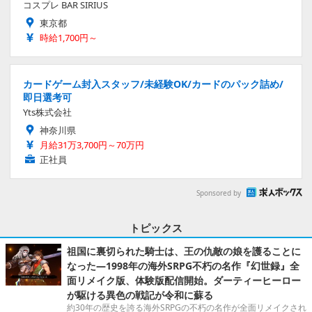
コスプレ BAR SIRIUS
東京都
時給1,700円～
カードゲーム封入スタッフ/未経験OK/カードのパック詰め/
即日選考可
Yts株式会社
神奈川県
月給31万3,700円～70万円
正社員
Sponsored by
トピックス
祖国に裏切られた騎士は、王の仇敵の娘を護ることに
なった―1998年の海外SRPG不朽の名作『幻世録』全
面リメイク版、体験版配信開始。ダーティーヒーロー
が駆ける異色の戦記が令和に蘇る
約30年の歴史を誇る海外SRPGの不朽の名作が全面リメイクされ