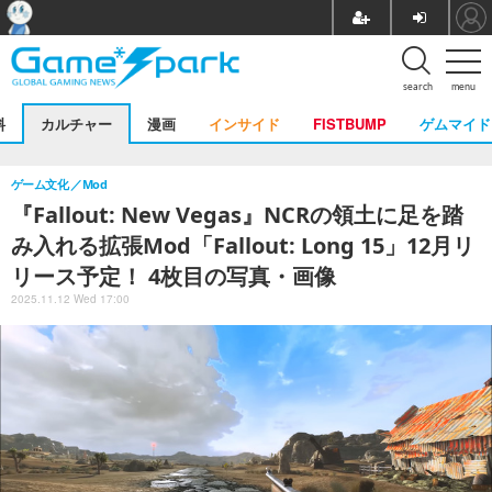
search
menu
料
カルチャー
漫画
インサイド
FISTBUMP
ゲムマイド
ゲーム文化
Mod
『Fallout: New Vegas』NCRの領土に足を踏
み入れる拡張Mod「Fallout: Long 15」12月リ
リース予定！ 4枚目の写真・画像
2025.11.12 Wed 17:00