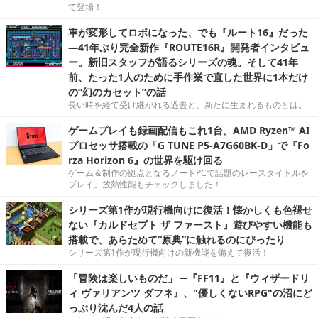
て登場！
車が変形してロボになった、でも『ルート16』だった
―41年ぶり完全新作『ROUTE16R』開発者インタビュ
ー。新旧スタッフが語るシリーズの魂。そして41年
前、たった1人のために手作業で直した世界に1本だけ
の“幻のカセット”の話
長い時を経て受け継がれる過去と、新たに生まれるものとは。
ゲームプレイも録画配信もこれ1台。AMD Ryzen™ AI
プロセッサ搭載の「G TUNE P5-A7G60BK-D」で『Fo
rza Horizon 6』の世界を駆け回る
ゲーム＆制作の拠点となるノートPCで話題のレースタイトルを
プレイ。放熱性能もチェックしました！
シリーズ第1作が現行機向けに復活！懐かしくも色褪せ
ない『カルドセプト ザ ファースト』遊びやすい機能も
搭載で、あらためて“原典”に触れるのにぴったり
シリーズ第1作が現行機向けの新機能を備えて復活！
「冒険は楽しいものだ」 ─『FF11』と『ウィザードリ
ィ ヴァリアンツ ダフネ』、"優しくないRPG"の沼にど
っぷり沈んだ4人の話