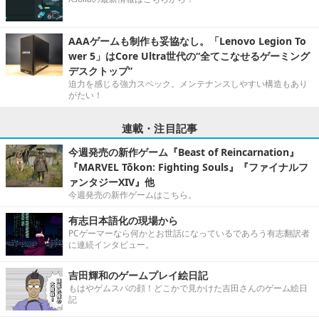
AAAゲームも制作も妥協なし。「Lenovo Legion To
wer 5」はCore Ultra世代の“全てこなせるゲーミング
デスクトップ”
迫力を感じる強力スペック。メンテナンスしやすい構造もあり
がたい！
連載・注目記事
今週発売の新作ゲーム『Beast of Reincarnation』
『MARVEL Tōkon: Fighting Souls』『ファイナルフ
ァンタジーXIV』他
今週発売の新作ゲームはこちら。
有志日本語化の現場から
PCゲーマーなら何かとお世話になっているであろう有志翻訳者
に連続インタビュー。
吉田輝和のゲームプレイ絵日記
もはやゲムスパの顔！どこかで見かけた吉田さんのゲーム絵日
記