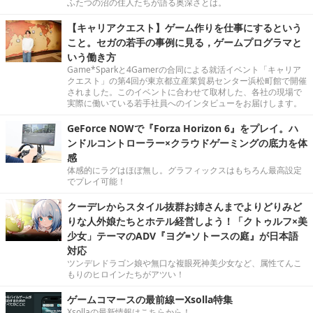
ふたつの沼の住人たちが語る奥深さとは。
【キャリアクエスト】ゲーム作りを仕事にするという
こと。セガの若手の事例に見る，ゲームプログラマと
いう働き方
Game*Sparkと4Gamerの合同による就活イベント「キャリア
クエスト」の第4回が東京都立産業貿易センター浜松町館で開催
されました。このイベントに合わせて取材した、各社の現場で
実際に働いている若手社員へのインタビューをお届けします。
GeForce NOWで『Forza Horizon 6』をプレイ。ハ
ンドルコントローラー×クラウドゲーミングの底力を体
感
体感的にラグはほぼ無し。グラフィックスはもちろん最高設定
でプレイ可能！
クーデレからスタイル抜群お姉さんまでよりどりみど
りな人外娘たちとホテル経営しよう！「クトゥルフ×美
少女」テーマのADV『ヨグ=ソトースの庭』が日本語
対応
ツンデレドラゴン娘や無口な複眼死神美少女など、属性てんこ
もりのヒロインたちがアツい！
ゲームコマースの最前線ーXsolla特集
Xsollaの最新情報はこちらから！