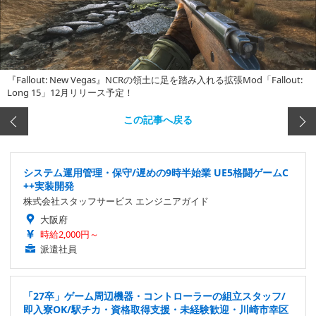
『Fallout: New Vegas』NCRの領土に足を踏み入れる拡張Mod「Fallout:
Long 15」12月リリース予定！
この記事へ戻る
システム運用管理・保守/遅めの9時半始業 UE5格闘ゲームC
++実装開発
株式会社スタッフサービス エンジニアガイド
大阪府
時給2,000円～
派遣社員
「27卒」ゲーム周辺機器・コントローラーの組立スタッフ/
即入寮OK/駅チカ・資格取得支援・未経験歓迎・川崎市幸区