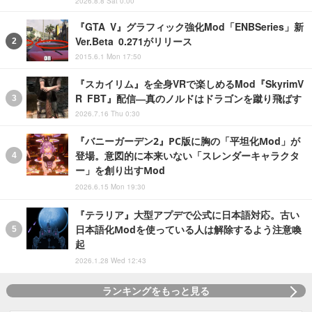
2026.8.8 Sat 0:00
『GTA V』グラフィック強化Mod「ENBSeries」新
Ver.Beta 0.271がリリース
2015.6.1 Mon 17:50
『スカイリム』を全身VRで楽しめるMod『SkyrimV
R FBT』配信―真のノルドはドラゴンを蹴り飛ばす
2026.7.16 Thu 0:30
『バニーガーデン2』PC版に胸の「平坦化Mod」が
登場。意図的に本来いない「スレンダーキャラクタ
ー」を創り出すMod
2026.6.15 Mon 19:30
『テラリア』大型アプデで公式に日本語対応。古い
日本語化Modを使っている人は解除するよう注意喚
起
2026.1.28 Wed 12:43
ランキングをもっと見る