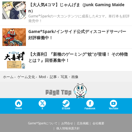
【大人気4コマ】じゃんげま（Junk Gaming Maide
n）
Game*Sparkの一大コンテンツに成長した4コマ。単行本も好評
発売中！
Game*Spark/インサイド公式ディスコードサーバー
好評稼働中！
【大喜利】『新種のゲーミング“蚊”が登場！ その特徴
とは？』回答募集中！
写真・画像
ホーム
›
ゲーム文化
›
Mod
›
記事
›
Home
X
STEAM
Facebook
YouTube
Game*Sparkについて
お問合せ
広告掲載
会社概要
個人情報保護方針