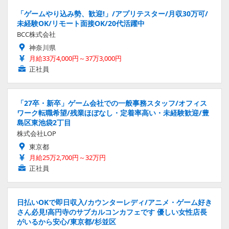
「ゲームやり込み勢、歓迎!」/アプリテスター/月収30万可/
未経験OK/リモート面接OK/20代活躍中
BCC株式会社
神奈川県
月給33万4,000円～37万3,000円
正社員
「27卒・新卒」ゲーム会社での一般事務スタッフ/オフィス
ワーク転職希望/残業ほぼなし・定着率高い・未経験歓迎/豊
島区東池袋2丁目
株式会社LOP
東京都
月給25万2,700円～32万円
正社員
日払いOKで即日収入/カウンターレディ/アニメ・ゲーム好き
さん必見!高円寺のサブカルコンカフェです 優しい女性店長
がいるから安心/東京都/杉並区