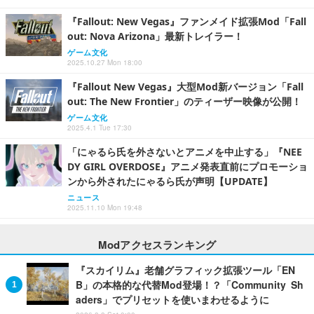
『Fallout: New Vegas』ファンメイド拡張Mod「Fall
out: Nova Arizona」最新トレイラー！
ゲーム文化
2025.10.27 Mon 18:00
『Fallout New Vegas』大型Mod新バージョン「Fall
out: The New Frontier」のティーザー映像が公開！
ゲーム文化
2025.4.1 Tue 17:30
「にゃるら氏を外さないとアニメを中止する」『NEE
DY GIRL OVERDOSE』アニメ発表直前にプロモーショ
ンから外されたにゃるら氏が声明【UPDATE】
ニュース
2025.11.10 Mon 19:48
Modアクセスランキング
『スカイリム』老舗グラフィック拡張ツール「EN
B」の本格的な代替Mod登場！？「Community Sh
aders」でプリセットを使いまわせるように