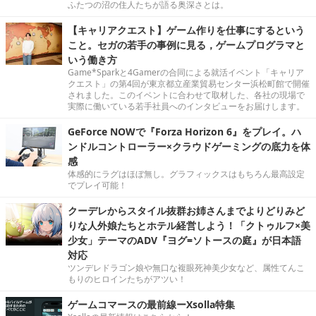
ふたつの沼の住人たちが語る奥深さとは。
【キャリアクエスト】ゲーム作りを仕事にするという
こと。セガの若手の事例に見る，ゲームプログラマと
いう働き方
Game*Sparkと4Gamerの合同による就活イベント「キャリア
クエスト」の第4回が東京都立産業貿易センター浜松町館で開催
されました。このイベントに合わせて取材した、各社の現場で
実際に働いている若手社員へのインタビューをお届けします。
GeForce NOWで『Forza Horizon 6』をプレイ。ハ
ンドルコントローラー×クラウドゲーミングの底力を体
感
体感的にラグはほぼ無し。グラフィックスはもちろん最高設定
でプレイ可能！
クーデレからスタイル抜群お姉さんまでよりどりみど
りな人外娘たちとホテル経営しよう！「クトゥルフ×美
少女」テーマのADV『ヨグ=ソトースの庭』が日本語
対応
ツンデレドラゴン娘や無口な複眼死神美少女など、属性てんこ
もりのヒロインたちがアツい！
ゲームコマースの最前線ーXsolla特集