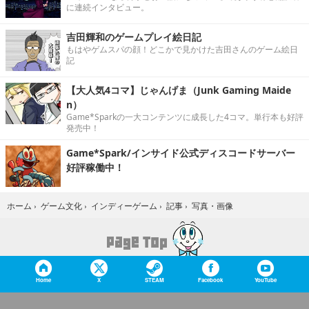
に連続インタビュー。
吉田輝和のゲームプレイ絵日記
もはやゲムスパの顔！どこかで見かけた吉田さんのゲーム絵日
記
【大人気4コマ】じゃんげま（Junk Gaming Maide
n）
Game*Sparkの一大コンテンツに成長した4コマ。単行本も好評
発売中！
Game*Spark/インサイド公式ディスコードサーバー
好評稼働中！
写真・画像
ホーム
›
ゲーム文化
›
インディーゲーム
›
記事
›
Home
X
STEAM
Facebook
YouTube