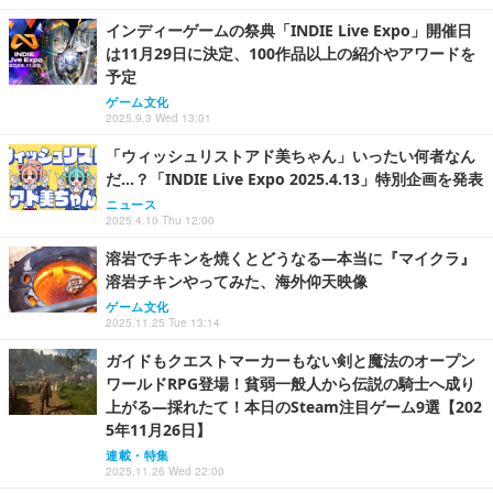
インディーゲームの祭典「INDIE Live Expo」開催日
は11月29日に決定、100作品以上の紹介やアワードを
予定
ゲーム文化
2025.9.3 Wed 13:01
「ウィッシュリストアド美ちゃん」いったい何者なん
だ…？「INDIE Live Expo 2025.4.13」特別企画を発表
ニュース
2025.4.10 Thu 12:00
溶岩でチキンを焼くとどうなる―本当に『マイクラ』
溶岩チキンやってみた、海外仰天映像
ゲーム文化
2025.11.25 Tue 13:14
ガイドもクエストマーカーもない剣と魔法のオープン
ワールドRPG登場！貧弱一般人から伝説の騎士へ成り
上がる―採れたて！本日のSteam注目ゲーム9選【202
5年11月26日】
連載・特集
2025.11.26 Wed 22:00