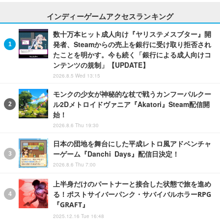
インディーゲームアクセスランキング
数十万本ヒット成人向け『ヤリステメスブター』開
発者、Steamからの売上を銀行に受け取り拒否され
たことを明かす。今も続く「銀行による成人向けコ
ンテンツの規制」【UPDATE】
2026.8.5 Wed 13:15
モンクの少女が神秘的な杖で戦うカンフーパルクー
ル2Dメトロイドヴァニア『Akatori』Steam配信開
始！
2026.8.6 Thu 19:30
日本の団地を舞台にした平成レトロ風アドベンチャ
ーゲーム『Danchi Days』配信日決定！
2026.8.6 Thu 7:00
上半身だけのパートナーと接合した状態で旅を進め
る！ポストサイバーパンク・サバイバルホラーRPG
『GRAFT』
2025.12.16 Tue 16:48