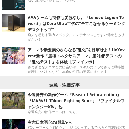
Xsollaの最新情報はこちらから！
AAAゲームも制作も妥協なし。「Lenovo Legion To
wer 5」はCore Ultra世代の“全てこなせるゲーミング
デスクトップ”
迫力を感じる強力スペック。メンテナンスしやすい構造もあり
がたい！
アニマや新要素のさらなる“進化”を目撃せよ！HoYov
erse新作『崩壊：ネクサスアニマ』第2回βテストの
「進化テスト」を体験【プレイレポ】
さまざまなアニマとの出会いや、スキルによってさらに戦略性
が増したバトルなど、本作の注目の要素に迫ります！
連載・注目記事
今週発売の新作ゲーム『Beast of Reincarnation』
『MARVEL Tōkon: Fighting Souls』『ファイナルフ
ァンタジーXIV』他
今週発売の新作ゲームはこちら。
有志日本語化の現場から
PCゲーマーなら何かとお世話になっているであろう有志翻訳者