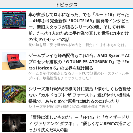
トピックス
車が変形してロボになった、でも『ルート16』だった
―41年ぶり完全新作『ROUTE16R』開発者インタビュ
ー。新旧スタッフが語るシリーズの魂。そして41年
前、たった1人のために手作業で直した世界に1本だけ
の“幻のカセット”の話
長い時を経て受け継がれる過去と、新たに生まれるものとは。
ゲームプレイも録画配信もこれ1台。AMD Ryzen™ AI
プロセッサ搭載の「G TUNE P5-A7G60BK-D」で『Fo
rza Horizon 6』の世界を駆け回る
ゲーム＆制作の拠点となるノートPCで話題のレースタイトルを
プレイ。放熱性能もチェックしました！
シリーズ第1作が現行機向けに復活！懐かしくも色褪せ
ない『カルドセプト ザ ファースト』遊びやすい機能も
搭載で、あらためて“原典”に触れるのにぴったり
シリーズ第1作が現行機向けの新機能を備えて復活！
「冒険は楽しいものだ」 ─『FF11』と『ウィザードリ
ィ ヴァリアンツ ダフネ』、"優しくないRPG"の沼にど
っぷり沈んだ4人の話