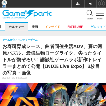
search
menu
料
カルチャー
漫画
インサイド
FISTBUMP
ゲムマイド
ゲーム文化
インディーゲーム
お寿司育成レース、曲者同僚生活ADV、賽の河
原パズル、最強生物ローグライク。尖ったタイ
トルが勢ぞろい！講談社ゲームラボ新作トレイ
ラーまとめて公開【INDIE Live Expo】 3枚目
の写真・画像
2025.11.29 Sat 20:02