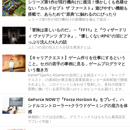
シリーズ第1作が現行機向けに復活！懐かしくも色褪せ
ない『カルドセプト ザ ファースト』遊びやすい機能も
搭載で、あらためて“原典”に触れるのにぴったり
シリーズ第1作が現行機向けの新機能を備えて復活！
「冒険は楽しいものだ」 ─『FF11』と『ウィザードリ
ィ ヴァリアンツ ダフネ』、"優しくないRPG"の沼にど
っぷり沈んだ4人の話
ふたつの沼の住人たちが語る奥深さとは。
【キャリアクエスト】ゲーム作りを仕事にするという
こと。セガの若手の事例に見る，ゲームプログラマと
いう働き方
Game*Sparkと4Gamerの合同による就活イベント「キャリア
クエスト」の第4回が東京都立産業貿易センター浜松町館で開催
されました。このイベントに合わせて取材した、各社の現場で
実際に働いている若手社員へのインタビューをお届けします。
GeForce NOWで『Forza Horizon 6』をプレイ。ハ
ンドルコントローラー×クラウドゲーミングの底力を体
感
体感的にラグはほぼ無し。グラフィックスはもちろん最高設定
でプレイ可能！