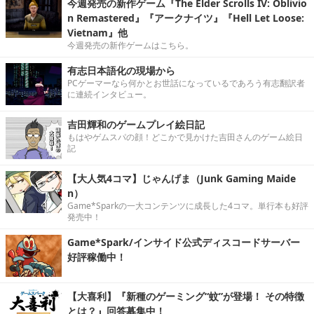
今週発売の新作ゲーム『The Elder Scrolls IV: Oblivio
n Remastered』『アークナイツ』『Hell Let Loose:
Vietnam』他
今週発売の新作ゲームはこちら。
有志日本語化の現場から
PCゲーマーなら何かとお世話になっているであろう有志翻訳者
に連続インタビュー。
吉田輝和のゲームプレイ絵日記
もはやゲムスパの顔！どこかで見かけた吉田さんのゲーム絵日
記
【大人気4コマ】じゃんげま（Junk Gaming Maide
n）
Game*Sparkの一大コンテンツに成長した4コマ。単行本も好評
発売中！
Game*Spark/インサイド公式ディスコードサーバー
好評稼働中！
【大喜利】『新種のゲーミング“蚊”が登場！ その特徴
とは？』回答募集中！