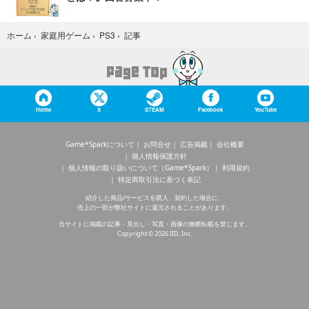
記事
ホーム
›
家庭用ゲーム
›
PS3
›
Home
X
STEAM
Facebook
YouTube
Game*Sparkについて
お問合せ
広告掲載
会社概要
個人情報保護方針
個人情報の取り扱いについて（Game*Spark）
利用規約
特定商取引法に基づく表記
紹介した商品/サービスを購入、契約した場合に、
売上の一部が弊社サイトに還元されることがあります。
当サイトに掲載の記事・見出し・写真・画像の無断転載を禁じます。
Copyright © 2026 IID, Inc.