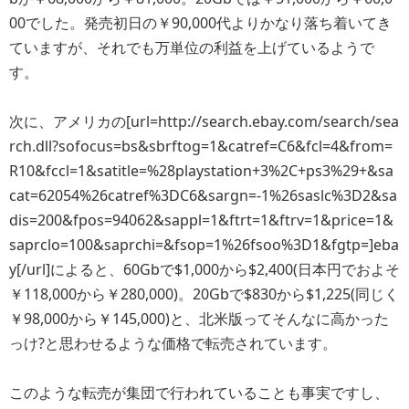
00でした。発売初日の￥90,000代よりかなり落ち着いてき
ていますが、それでも万単位の利益を上げているようで
す。
次に、アメリカの[url=http://search.ebay.com/search/sea
rch.dll?sofocus=bs&sbrftog=1&catref=C6&fcl=4&from=
R10&fccl=1&satitle=%28playstation+3%2C+ps3%29+&sa
cat=62054%26catref%3DC6&sargn=-1%26saslc%3D2&sa
dis=200&fpos=94062&sappl=1&ftrt=1&ftrv=1&price=1&
saprclo=100&saprchi=&fsop=1%26fsoo%3D1&fgtp=]eba
y[/url]によると、60Gbで$1,000から$2,400(日本円でおよそ
￥118,000から￥280,000)。20Gbで$830から$1,225(同じく
￥98,000から￥145,000)と、北米版ってそんなに高かった
っけ?と思わせるような価格で転売されています。
このような転売が集団で行われていることも事実ですし、