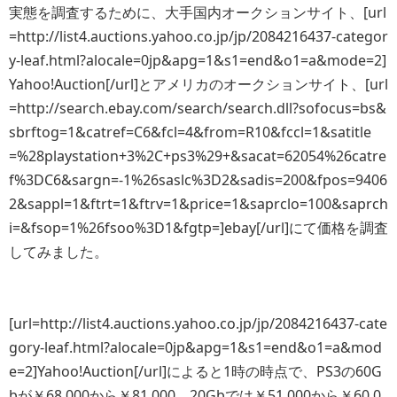
実態を調査するために、大手国内オークションサイト、[url
=http://list4.auctions.yahoo.co.jp/jp/2084216437-categor
y-leaf.html?alocale=0jp&apg=1&s1=end&o1=a&mode=2]
Yahoo!Auction[/url]とアメリカのオークションサイト、[url
=http://search.ebay.com/search/search.dll?sofocus=bs&
sbrftog=1&catref=C6&fcl=4&from=R10&fccl=1&satitle
=%28playstation+3%2C+ps3%29+&sacat=62054%26catre
f%3DC6&sargn=-1%26saslc%3D2&sadis=200&fpos=9406
2&sappl=1&ftrt=1&ftrv=1&price=1&saprclo=100&saprch
i=&fsop=1%26fsoo%3D1&fgtp=]ebay[/url]にて価格を調査
してみました。
[url=http://list4.auctions.yahoo.co.jp/jp/2084216437-cate
gory-leaf.html?alocale=0jp&apg=1&s1=end&o1=a&mod
e=2]Yahoo!Auction[/url]によると1時の時点で、PS3の60G
bが￥68,000から￥81,000。20Gbでは￥51,000から￥60,0