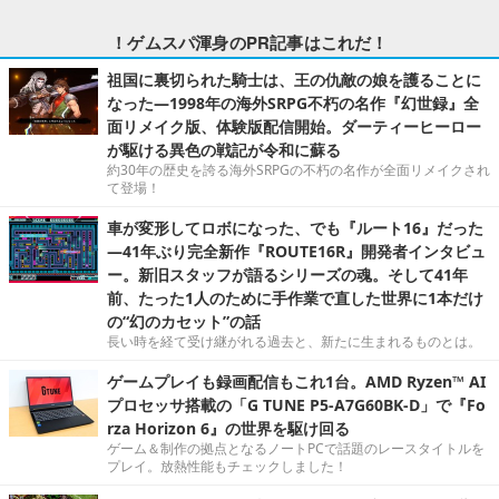
！ゲムスパ渾身のPR記事はこれだ！
祖国に裏切られた騎士は、王の仇敵の娘を護ることに
なった―1998年の海外SRPG不朽の名作『幻世録』全
面リメイク版、体験版配信開始。ダーティーヒーロー
が駆ける異色の戦記が令和に蘇る
約30年の歴史を誇る海外SRPGの不朽の名作が全面リメイクされ
て登場！
車が変形してロボになった、でも『ルート16』だった
―41年ぶり完全新作『ROUTE16R』開発者インタビュ
ー。新旧スタッフが語るシリーズの魂。そして41年
前、たった1人のために手作業で直した世界に1本だけ
の“幻のカセット”の話
長い時を経て受け継がれる過去と、新たに生まれるものとは。
ゲームプレイも録画配信もこれ1台。AMD Ryzen™ AI
プロセッサ搭載の「G TUNE P5-A7G60BK-D」で『Fo
rza Horizon 6』の世界を駆け回る
ゲーム＆制作の拠点となるノートPCで話題のレースタイトルを
プレイ。放熱性能もチェックしました！