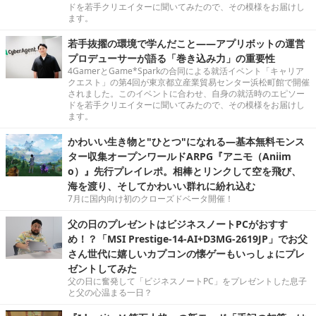
ドを若手クリエイターに聞いてみたので、その模様をお届けし
ます。
若手抜擢の環境で学んだこと――アプリボットの運営
プロデューサーが語る「巻き込み力」の重要性
4GamerとGame*Sparkの合同による就活イベント「キャリア
クエスト」の第4回が東京都立産業貿易センター浜松町館で開催
されました。このイベントに合わせ、自身の就活時のエピソー
ドを若手クリエイターに聞いてみたので、その模様をお届けし
ます。
かわいい生き物と"ひとつ"になれる―基本無料モンス
ター収集オープンワールドARPG『アニモ（Aniim
o）』先行プレイレポ。相棒とリンクして空を飛び、
海を渡り、そしてかわいい群れに紛れ込む
7月に国内向け初のクローズドベータ開催！
父の日のプレゼントはビジネスノートPCがおすす
め！？「MSI Prestige-14-AI+D3MG-2619JP」でお父
さん世代に嬉しいカプコンの懐ゲーもいっしょにプレ
ゼントしてみた
父の日に奮発して「ビジネスノートPC」をプレゼントした息子
と父の心温まる一日？