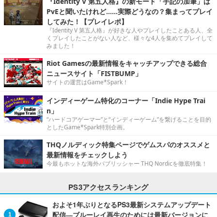
『Identity V 第五人格』の新モード「手記の加筆」は
PvEと聞いたけれど……実際どうなの？集まってプレイ
してみた！【プレイレポ】
『Identity V 第五人格』が好きな人やプレイしたことある人、全
くプレイしたことがない人など、様々な4人を集めてプレイして
みました！
Riot Gamesの最新情報をキャッチアップできる総合
ニュースサイト「FISTBUMP」
サイトの運営はGame*Spark！
インディーゲーム特化のコーナー「Indie Hype Trai
n」
“ハードコアゲーマー”と“インディーゲーム”を繋げることを目的
としたGame*Spark特別企画。
THQノルディック特集ページでゲムスパのオススメと
最新情報をチェックしよう
今最もホットな海外パブリッシャー THQ Nordicを徹底特集！
PS3アクセスランキング
およそ1年ぶりとなるPS3最新システムアップデート
配信―ブルーレイ再生のためには最新バージョンに