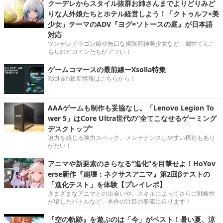
クーデレからスタイル抜群お姉さんまでよりどりみど
りな人外娘たちとホテル経営しよう！「クトゥルフ×美
少女」テーマのADV『ヨグ=ソトースの庭』が日本語
対応
ツンデレドラゴン娘や無口な複眼死神美少女など、属性てんこ
もりのヒロインたちがアツい！
ゲームコマースの最前線ーXsolla特集
Xsollaの最新情報はこちらから！
AAAゲームも制作も妥協なし。「Lenovo Legion To
wer 5」はCore Ultra世代の“全てこなせるゲーミング
デスクトップ”
迫力を感じる強力スペック。メンテナンスしやすい構造もあり
がたい！
アニマや新要素のさらなる“進化”を目撃せよ！HoYov
erse新作『崩壊：ネクサスアニマ』第2回βテストの
「進化テスト」を体験【プレイレポ】
さまざまなアニマとの出会いや、スキルによってさらに戦略性
が増したバトルなど、本作の注目の要素に迫ります！
『空の軌跡』を遊ぶのは「今」がベスト！暑い夏、涼