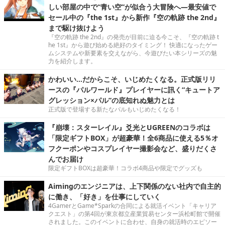
しい部屋の中で“青い空”が似合う大冒険へ―最安値で
セール中の『the 1st』から新作『空の軌跡 the 2nd』
まで駆け抜けよう
『空の軌跡 the 2nd』の発売が目前に迫る今こそ、『空の軌跡 t
he 1st』から遊び始める絶好のタイミング！ 快適になったゲー
ムシステムや新要素を交えながら、今遊びたい本シリーズの魅
力を紹介します。
かわいい…だからこそ、いじめたくなる。正式版リリ
ースの『パルワールド』プレイヤーに訊く“キュートア
グレッション×パル”の底知れぬ魅力とは
正式版で登場する新たなパルもいじめたくなる！
『崩壊：スターレイル』爻光とUGREENのコラボは
「限定ギフトBOX」が超豪華！全6商品に使える5％オ
フクーポンやコスプレイヤー撮影会など、盛りだくさ
んでお届け
限定ギフトBOXは超豪華！コラボ4商品や限定でグッズも
Aimingのエンジニアは、上下関係のない社内で自主的
に働き、「好き」を仕事にしていく
4GamerとGame*Sparkの合同による就活イベント「キャリア
クエスト」の第4回が東京都立産業貿易センター浜松町館で開催
されました。このイベントに合わせ、自身の就活時のエピソー