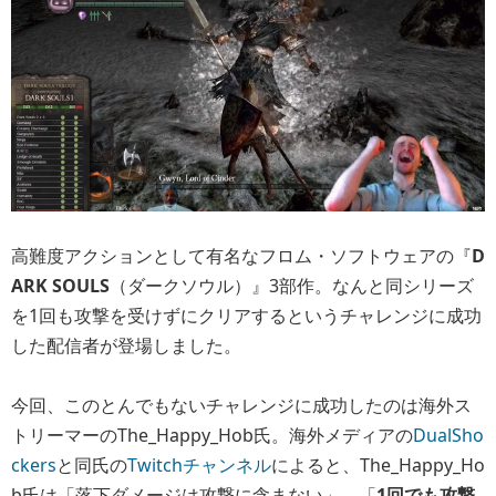
高難度アクションとして有名なフロム・ソフトウェアの『
D
ARK SOULS
（ダークソウル）』3部作。なんと同シリーズ
を1回も攻撃を受けずにクリアするというチャレンジに成功
した配信者が登場しました。
今回、このとんでもないチャレンジに成功したのは海外ス
トリーマーのThe_Happy_Hob氏。海外メディアの
DualSho
ckers
と同氏の
Twitchチャンネル
によると、The_Happy_Ho
b氏は「落下ダメージは攻撃に含まない」、「
1回でも攻撃