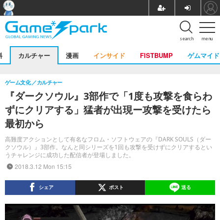
search
menu
料
カルチャー
漫画
インサイド
FISTBUMP
ゲムマイド
ゲーム文化
カルチャー
『ダークソウル』3部作で「1度も攻撃を食らわ
ずにクリアする」猛者が出現ー攻撃を受けたら
最初から
高難度アクションとして有名なフロム・ソフトウェアの『DARK SOULS（ダー
クソウル）』3部作。なんと同シリーズを1回も攻撃を受けずにクリアするとい
うチャレンジに成功した配信者が登場しました。
2018.3.12 Mon 15:15
シェア
ポスト
送る