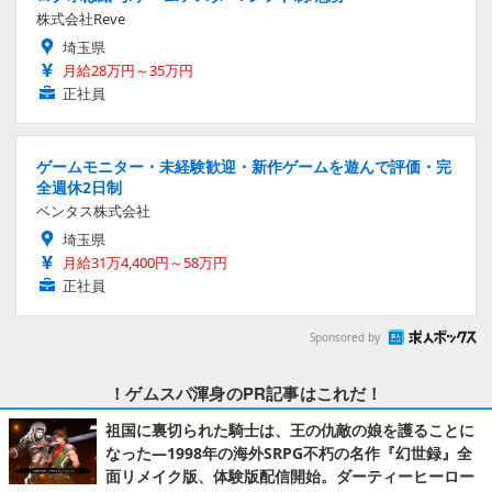
株式会社Reve
埼玉県
月給28万円～35万円
正社員
ゲームモニター・未経験歓迎・新作ゲームを遊んで評価・完
全週休2日制
ベンタス株式会社
埼玉県
月給31万4,400円～58万円
正社員
Sponsored by
！ゲムスパ渾身のPR記事はこれだ！
祖国に裏切られた騎士は、王の仇敵の娘を護ることに
なった―1998年の海外SRPG不朽の名作『幻世録』全
面リメイク版、体験版配信開始。ダーティーヒーロー