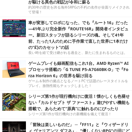
が駆ける異色の戦記が令和に蘇る
約30年の歴史を誇る海外SRPGの不朽の名作が全面リメイクされ
て登場！
車が変形してロボになった、でも『ルート16』だった
―41年ぶり完全新作『ROUTE16R』開発者インタビュ
ー。新旧スタッフが語るシリーズの魂。そして41年
前、たった1人のために手作業で直した世界に1本だけ
の“幻のカセット”の話
長い時を経て受け継がれる過去と、新たに生まれるものとは。
ゲームプレイも録画配信もこれ1台。AMD Ryzen™ AI
プロセッサ搭載の「G TUNE P5-A7G60BK-D」で『Fo
rza Horizon 6』の世界を駆け回る
ゲーム＆制作の拠点となるノートPCで話題のレースタイトルを
プレイ。放熱性能もチェックしました！
シリーズ第1作が現行機向けに復活！懐かしくも色褪せ
ない『カルドセプト ザ ファースト』遊びやすい機能も
搭載で、あらためて“原典”に触れるのにぴったり
シリーズ第1作が現行機向けの新機能を備えて復活！
「冒険は楽しいものだ」 ─『FF11』と『ウィザードリ
ィ ヴァリアンツ ダフネ』、"優しくないRPG"の沼にど