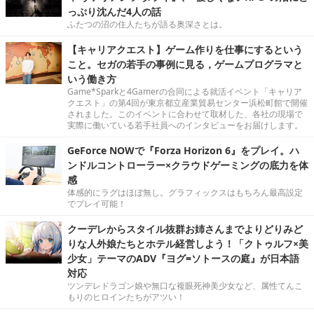
っぷり沈んだ4人の話
ふたつの沼の住人たちが語る奥深さとは。
【キャリアクエスト】ゲーム作りを仕事にするという
こと。セガの若手の事例に見る，ゲームプログラマと
いう働き方
Game*Sparkと4Gamerの合同による就活イベント「キャリア
クエスト」の第4回が東京都立産業貿易センター浜松町館で開催
されました。このイベントに合わせて取材した、各社の現場で
実際に働いている若手社員へのインタビューをお届けします。
GeForce NOWで『Forza Horizon 6』をプレイ。ハ
ンドルコントローラー×クラウドゲーミングの底力を体
感
体感的にラグはほぼ無し。グラフィックスはもちろん最高設定
でプレイ可能！
クーデレからスタイル抜群お姉さんまでよりどりみど
りな人外娘たちとホテル経営しよう！「クトゥルフ×美
少女」テーマのADV『ヨグ=ソトースの庭』が日本語
対応
ツンデレドラゴン娘や無口な複眼死神美少女など、属性てんこ
もりのヒロインたちがアツい！