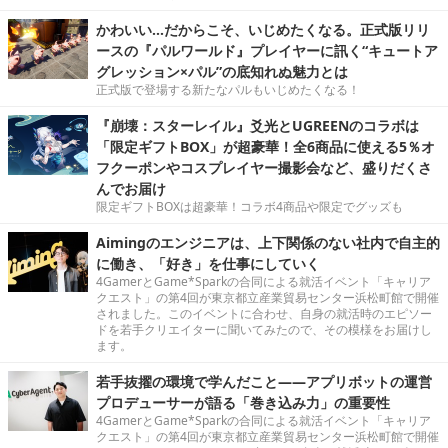
かわいい…だからこそ、いじめたくなる。正式版リリ
ースの『パルワールド』プレイヤーに訊く“キュートア
グレッション×パル”の底知れぬ魅力とは
正式版で登場する新たなパルもいじめたくなる！
『崩壊：スターレイル』爻光とUGREENのコラボは
「限定ギフトBOX」が超豪華！全6商品に使える5％オ
フクーポンやコスプレイヤー撮影会など、盛りだくさ
んでお届け
限定ギフトBOXは超豪華！コラボ4商品や限定でグッズも
Aimingのエンジニアは、上下関係のない社内で自主的
に働き、「好き」を仕事にしていく
4GamerとGame*Sparkの合同による就活イベント「キャリア
クエスト」の第4回が東京都立産業貿易センター浜松町館で開催
されました。このイベントに合わせ、自身の就活時のエピソー
ドを若手クリエイターに聞いてみたので、その模様をお届けし
ます。
若手抜擢の環境で学んだこと――アプリボットの運営
プロデューサーが語る「巻き込み力」の重要性
4GamerとGame*Sparkの合同による就活イベント「キャリア
クエスト」の第4回が東京都立産業貿易センター浜松町館で開催