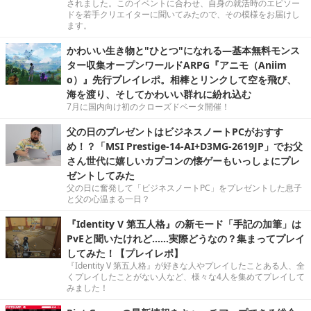
されました。このイベントに合わせ、自身の就活時のエピソー
ドを若手クリエイターに聞いてみたので、その模様をお届けし
ます。
かわいい生き物と"ひとつ"になれる―基本無料モンス
ター収集オープンワールドARPG『アニモ（Aniim
o）』先行プレイレポ。相棒とリンクして空を飛び、
海を渡り、そしてかわいい群れに紛れ込む
7月に国内向け初のクローズドベータ開催！
父の日のプレゼントはビジネスノートPCがおすす
め！？「MSI Prestige-14-AI+D3MG-2619JP」でお父
さん世代に嬉しいカプコンの懐ゲーもいっしょにプレ
ゼントしてみた
父の日に奮発して「ビジネスノートPC」をプレゼントした息子
と父の心温まる一日？
『Identity V 第五人格』の新モード「手記の加筆」は
PvEと聞いたけれど……実際どうなの？集まってプレイ
してみた！【プレイレポ】
『Identity V 第五人格』が好きな人やプレイしたことある人、全
くプレイしたことがない人など、様々な4人を集めてプレイして
みました！