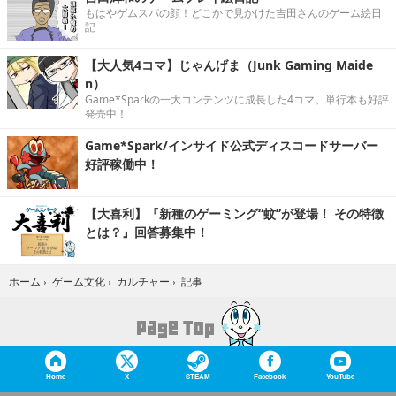
もはやゲムスパの顔！どこかで見かけた吉田さんのゲーム絵日
記
【大人気4コマ】じゃんげま（Junk Gaming Maide
n）
Game*Sparkの一大コンテンツに成長した4コマ。単行本も好評
発売中！
Game*Spark/インサイド公式ディスコードサーバー
好評稼働中！
【大喜利】『新種のゲーミング“蚊”が登場！ その特徴
とは？』回答募集中！
記事
ホーム
›
ゲーム文化
›
カルチャー
›
Home
X
STEAM
Facebook
YouTube