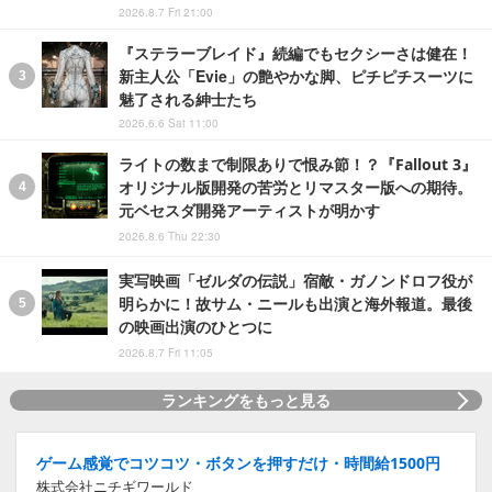
2026.8.7 Fri 21:00
『ステラーブレイド』続編でもセクシーさは健在！
新主人公「Evie」の艶やかな脚、ピチピチスーツに
魅了される紳士たち
2026.6.6 Sat 11:00
ライトの数まで制限ありで恨み節！？『Fallout 3』
オリジナル版開発の苦労とリマスター版への期待。
元ベセスダ開発アーティストが明かす
2026.8.6 Thu 22:30
実写映画「ゼルダの伝説」宿敵・ガノンドロフ役が
明らかに！故サム・ニールも出演と海外報道。最後
の映画出演のひとつに
2026.8.7 Fri 11:05
ランキングをもっと見る
ゲーム感覚でコツコツ・ボタンを押すだけ・時間給1500円
株式会社ニチギワールド