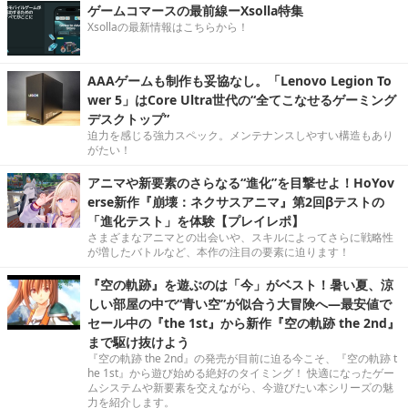
ゲームコマースの最前線ーXsolla特集
Xsollaの最新情報はこちらから！
AAAゲームも制作も妥協なし。「Lenovo Legion To
wer 5」はCore Ultra世代の“全てこなせるゲーミング
デスクトップ”
迫力を感じる強力スペック。メンテナンスしやすい構造もあり
がたい！
アニマや新要素のさらなる“進化”を目撃せよ！HoYov
erse新作『崩壊：ネクサスアニマ』第2回βテストの
「進化テスト」を体験【プレイレポ】
さまざまなアニマとの出会いや、スキルによってさらに戦略性
が増したバトルなど、本作の注目の要素に迫ります！
『空の軌跡』を遊ぶのは「今」がベスト！暑い夏、涼
しい部屋の中で“青い空”が似合う大冒険へ―最安値で
セール中の『the 1st』から新作『空の軌跡 the 2nd』
まで駆け抜けよう
『空の軌跡 the 2nd』の発売が目前に迫る今こそ、『空の軌跡 t
he 1st』から遊び始める絶好のタイミング！ 快適になったゲー
ムシステムや新要素を交えながら、今遊びたい本シリーズの魅
力を紹介します。