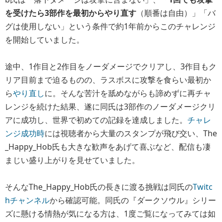
を受けたら3部作を最初からやり直す
（順番は自由）」「バ
グは使用しない」という条件で約1年前からこのチャレンジ
を開始していました。
途中、1作目と2作目をノーダメージでクリアし、3作目もク
リア目前まで迫るものの、ラスボスに攻撃を食らい最初か
ら
やり直し
に。そんな苦汁を舐めながらも諦めずに再チャ
レンジを続けた結果、遂に同氏は3部作のノーダメージクリ
アに成功し、世界で初めての記録を達成しました。
チャレ
ンジ成功時
には視聴者から大量のスタンプが飛び交い、The
_Happy_Hob氏も大きな歓声をあげて喜ぶなど、配信も凄
まじい盛り上がりを見せていました。
そんなThe_Happy_Hob氏の長きに渡る挑戦は同氏の
Twitc
hチャンネル
から確認可能。同氏の『ダークソウル』シリー
ズに懸ける情熱が気になる方は、1度ご覧になってみては如