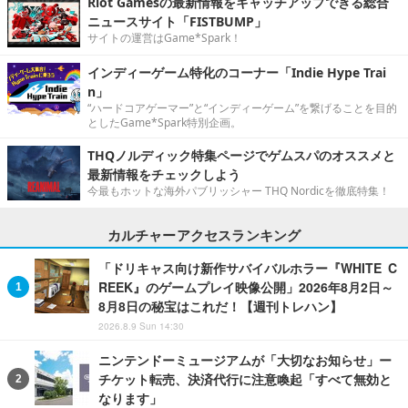
Riot Gamesの最新情報をキャッチアップできる総合
ニュースサイト「FISTBUMP」
サイトの運営はGame*Spark！
インディーゲーム特化のコーナー「Indie Hype Trai
n」
“ハードコアゲーマー”と“インディーゲーム”を繋げることを目的
としたGame*Spark特別企画。
THQノルディック特集ページでゲムスパのオススメと
最新情報をチェックしよう
今最もホットな海外パブリッシャー THQ Nordicを徹底特集！
カルチャーアクセスランキング
「ドリキャス向け新作サバイバルホラー『WHITE C
REEK』のゲームプレイ映像公開」2026年8月2日～
8月8日の秘宝はこれだ！【週刊トレハン】
2026.8.9 Sun 14:30
ニンテンドーミュージアムが「大切なお知らせ」ー
チケット転売、決済代行に注意喚起「すべて無効と
なります」