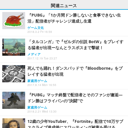
関連ニュース
『PUBG』「1か月間ドン勝しないと食事できない生
活」配信者がチャレンジ達成し生還
ゲーム文化
2018.3.2 Fri 16:59
「タルコンガ」で『ゼルダの伝説 BotW』をプレイす
る猛者が出現ーなんとラスボスまで撃破！
メディア
2017.12.19 Tue 23:27
死んでも踊れ！ダンスパッドで『Bloodborne』をプ
レイする猛者が出現
家庭用ゲーム
2017.8.14 Mon 16:55
『PUBG』マッチ終盤で配信者とそのファンが邂逅―
ドン勝はフライパンの“決闘”で
家庭用ゲーム
2018.2.21 Wed 13:30
12歳の少年YouTuber、『Fortnite』配信で10万サブ
スクライブ達成後にスワッティング被害を受ける