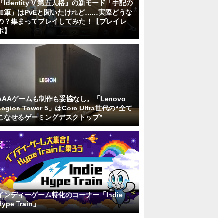
『Identity V 第五人格』の新モード「手記の
加筆」はPvEと聞いたけれど……実際どうな
の？集まってプレイしてみた！【プレイレ
ポ】
AAAゲームも制作も妥協なし。「Lenovo
Legion Tower 5」はCore Ultra世代の“全て
こなせるゲーミングデスクトップ”
インディーゲーム特化のコーナー「Indie
Hype Train」