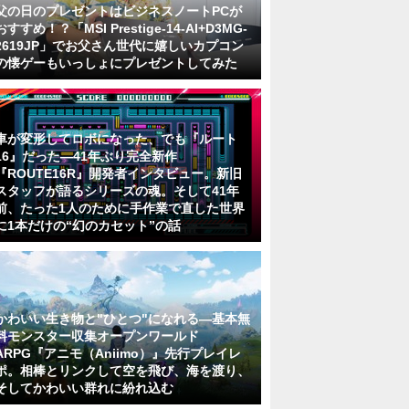
父の日のプレゼントはビジネスノートPCが
おすすめ！？「MSI Prestige-14-AI+D3MG-
2619JP」でお父さん世代に嬉しいカプコン
の懐ゲーもいっしょにプレゼントしてみた
車が変形してロボになった、でも『ルート
16』だった―41年ぶり完全新作
『ROUTE16R』開発者インタビュー。新旧
スタッフが語るシリーズの魂。そして41年
前、たった1人のために手作業で直した世界
に1本だけの“幻のカセット”の話
かわいい生き物と"ひとつ"になれる―基本無
料モンスター収集オープンワールド
ARPG『アニモ（Aniimo）』先行プレイレ
ポ。相棒とリンクして空を飛び、海を渡り、
そしてかわいい群れに紛れ込む