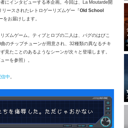
インタビューする本企画。今回は、La Moutarde開
日リリースされたレトロゲーリズムゲー『
Old School
ーをお届けします。
るリズムゲーム。ティブとロブの二人は、バグのはびこ
0曲のチップチューンが用意され、32種類の異なるチキ
必ず見たことのあるようなシーンが次々と登場します。
ビューを参照）。
配信中
。