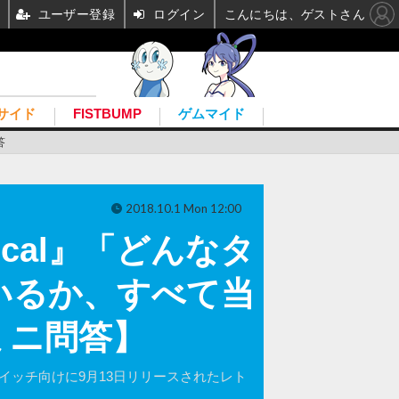
ユーザー登録
ログイン
こんにちは、ゲストさん
サイド
FISTBUMP
ゲムマイド
答
2018.10.1 Mon 12:00
ical』「どんなタ
いるか、すべて当
ミニ問答】
スイッチ向けに9月13日リリースされたレト