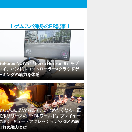
！ゲムスパ渾身のPR記事！
GeForce NOWで『Forza Horizon 6』をプ
レイ。ハンドルコントローラー×クラウドゲ
ーミングの底力を体感
かわいい…だからこそ、いじめたくなる。正
式版リリースの『パルワールド』プレイヤー
に訊く“キュートアグレッション×パル”の底
知れぬ魅力とは