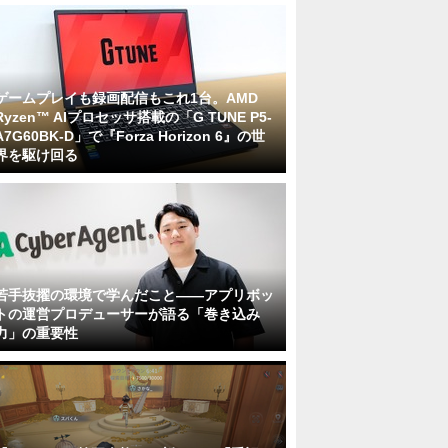
ゲームプレイも録画配信もこれ1台。AMD
Ryzen™ AIプロセッサ搭載の「G TUNE P5-
A7G60BK-D」で『Forza Horizon 6』の世
界を駆け回る
若手抜擢の環境で学んだこと――アプリボッ
トの運営プロデューサーが語る「巻き込み
力」の重要性