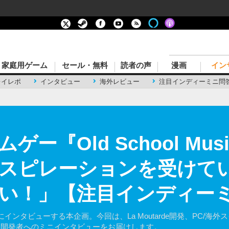
家庭用ゲーム
セール・無料
読者の声
漫画
イン
レイレポ
インタビュー
海外レビュー
注目インディーミニ問
ー『Old School Mus
スピレーションを受けて
い！」【注目インディー
ンタビューする本企画。今回は、La Moutarde開発、PC/海外
sical』開発者へのミニインタビューをお届けします。