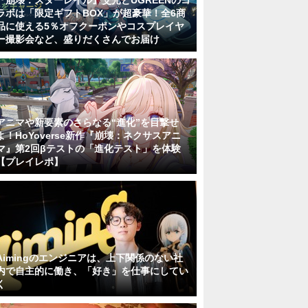
『崩壊：スターレイル』爻光とUGREENのコ
ラボは「限定ギフトBOX」が超豪華！全6商
品に使える5％オフクーポンやコスプレイヤ
ー撮影会など、盛りだくさんでお届け
アニマや新要素のさらなる“進化”を目撃せ
よ！HoYoverse新作『崩壊：ネクサスアニ
マ』第2回βテストの「進化テスト」を体験
【プレイレポ】
Aimingのエンジニアは、上下関係のない社
内で自主的に働き、「好き」を仕事にしてい
く