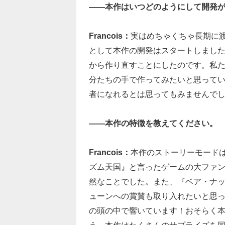
――本作はいつどのようにして開発
Francois：
実はめちゃくちゃ長期に
として本作の開発はスタートしました
から作り直すことにしたのです。私
分たちの手で作ってみたいと思って
者になれるとは思ってもみませんで
――本作の特徴を教えてください。
Francois：
本作のストーリーモード
ズム天国』と言ったゲームの大ファ
然なことでした。また、『ベア・ナ
ューンへの賞賛も取り入れたいと思っ
の頭の中で響いています！おそらく