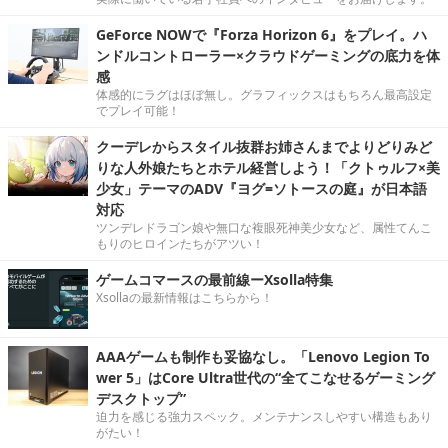
GeForce NOWで『Forza Horizon 6』をプレイ。ハ
ンドルコントローラー×クラウドゲーミングの底力を体
感
体感的にラグはほぼ無し。グラフィックスはもちろん最高設定
でプレイ可能！
クーデレからスタイル抜群お姉さんまでよりどりみど
りな人外娘たちとホテル経営しよう！「クトゥルフ×美
少女」テーマのADV『ヨグ=ソトースの庭』が日本語
対応
ツンデレドラゴン娘や無口な複眼死神美少女など、属性てんこ
もりのヒロインたちがアツい！
ゲームコマースの最前線ーXsolla特集
Xsollaの最新情報はこちらから！
AAAゲームも制作も妥協なし。「Lenovo Legion To
wer 5」はCore Ultra世代の“全てこなせるゲーミング
デスクトップ”
迫力を感じる強力スペック。メンテナンスしやすい構造もあり
がたい！