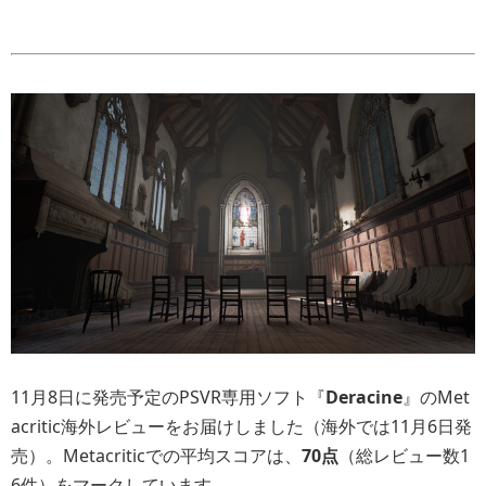
11月8日に発売予定のPSVR専用ソフト『
Deracine
』のMet
acritic海外レビューをお届けしました（海外では11月6日発
売）。Metacriticでの平均スコアは、
70点
（総レビュー数1
6件）をマークしています。