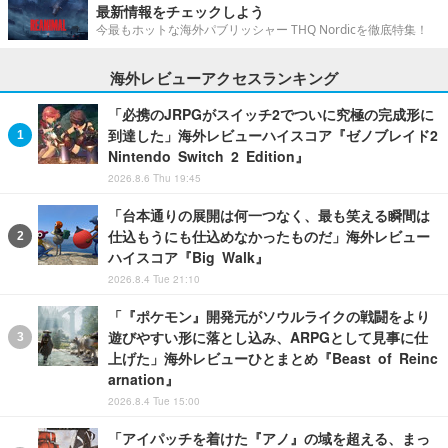
最新情報をチェックしよう
今最もホットな海外パブリッシャー THQ Nordicを徹底特集！
海外レビューアクセスランキング
「必携のJRPGがスイッチ2でついに究極の完成形に
到達した」海外レビューハイスコア『ゼノブレイド2
Nintendo Switch 2 Edition』
2026.8.6 Thu 19:45
「台本通りの展開は何一つなく、最も笑える瞬間は
仕込もうにも仕込めなかったものだ」海外レビュー
ハイスコア『Big Walk』
2026.8.4 Tue 21:10
「『ポケモン』開発元がソウルライクの戦闘をより
遊びやすい形に落とし込み、ARPGとして見事に仕
上げた」海外レビューひとまとめ『Beast of Reinc
arnation』
2026.8.4 Tue 15:00
「アイパッチを着けた『アノ』の域を超える、まっ