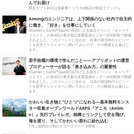
んでお届け
限定ギフトBOXは超豪華！コラボ4商品や限定でグッズも
Aimingのエンジニアは、上下関係のない社内で自主的
に働き、「好き」を仕事にしていく
4GamerとGame*Sparkの合同による就活イベント「キャリア
クエスト」の第4回が東京都立産業貿易センター浜松町館で開催
されました。このイベントに合わせ、自身の就活時のエピソー
ドを若手クリエイターに聞いてみたので、その模様をお届けし
ます。
若手抜擢の環境で学んだこと――アプリボットの運営
プロデューサーが語る「巻き込み力」の重要性
4GamerとGame*Sparkの合同による就活イベント「キャリア
クエスト」の第4回が東京都立産業貿易センター浜松町館で開催
されました。このイベントに合わせ、自身の就活時のエピソー
ドを若手クリエイターに聞いてみたので、その模様をお届けし
ます。
かわいい生き物と"ひとつ"になれる―基本無料モンス
ター収集オープンワールドARPG『アニモ（Aniim
o）』先行プレイレポ。相棒とリンクして空を飛び、
海を渡り、そしてかわいい群れに紛れ込む
7月に国内向け初のクローズドベータ開催！