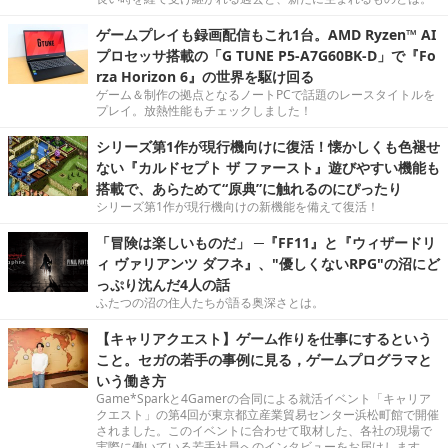
ゲームプレイも録画配信もこれ1台。AMD Ryzen™ AI
プロセッサ搭載の「G TUNE P5-A7G60BK-D」で『Fo
rza Horizon 6』の世界を駆け回る
ゲーム＆制作の拠点となるノートPCで話題のレースタイトルを
プレイ。放熱性能もチェックしました！
シリーズ第1作が現行機向けに復活！懐かしくも色褪せ
ない『カルドセプト ザ ファースト』遊びやすい機能も
搭載で、あらためて“原典”に触れるのにぴったり
シリーズ第1作が現行機向けの新機能を備えて復活！
「冒険は楽しいものだ」 ─『FF11』と『ウィザードリ
ィ ヴァリアンツ ダフネ』、"優しくないRPG"の沼にど
っぷり沈んだ4人の話
ふたつの沼の住人たちが語る奥深さとは。
【キャリアクエスト】ゲーム作りを仕事にするという
こと。セガの若手の事例に見る，ゲームプログラマと
いう働き方
Game*Sparkと4Gamerの合同による就活イベント「キャリア
クエスト」の第4回が東京都立産業貿易センター浜松町館で開催
されました。このイベントに合わせて取材した、各社の現場で
実際に働いている若手社員へのインタビューをお届けします。