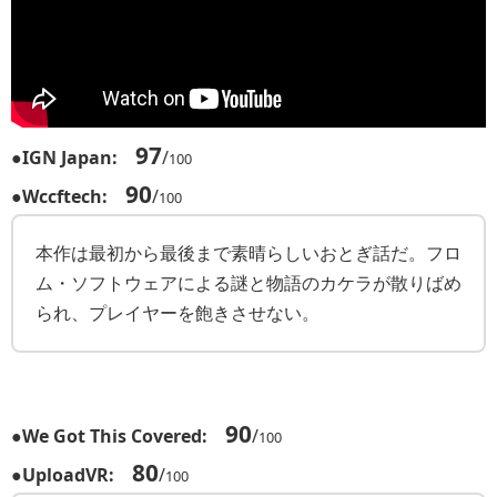
97
●
IGN Japan:
/
100
90
●
Wccftech:
/
100
本作は最初から最後まで素晴らしいおとぎ話だ。フロ
ム・ソフトウェアによる謎と物語のカケラが散りばめ
られ、プレイヤーを飽きさせない。
90
●
We Got This Covered:
/
100
80
●
UploadVR:
/
100