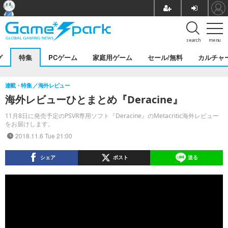
search
menu
グ
特集
PCゲーム
家庭用ゲーム
セール/無料
カルチャ
連載・特集
海外レビュー
海外レビューひとまとめ『Deracine』
11月8日に発売予定のPSVR専用ソフト『Deracine』のMetacritic海外レビュー
をお届けします。
2018.11.6 Tue 21:00
シェア
ポスト
送る