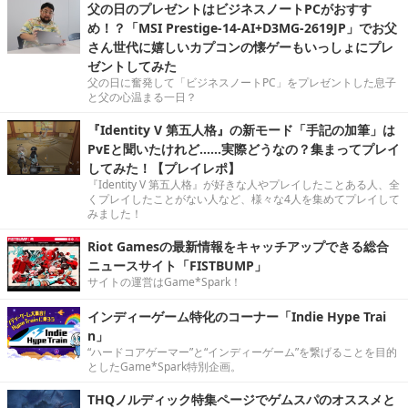
父の日のプレゼントはビジネスノートPCがおすす
め！？「MSI Prestige-14-AI+D3MG-2619JP」でお父
さん世代に嬉しいカプコンの懐ゲーもいっしょにプレ
ゼントしてみた
父の日に奮発して「ビジネスノートPC」をプレゼントした息子
と父の心温まる一日？
『Identity V 第五人格』の新モード「手記の加筆」は
PvEと聞いたけれど……実際どうなの？集まってプレイ
してみた！【プレイレポ】
『Identity V 第五人格』が好きな人やプレイしたことある人、全
くプレイしたことがない人など、様々な4人を集めてプレイして
みました！
Riot Gamesの最新情報をキャッチアップできる総合
ニュースサイト「FISTBUMP」
サイトの運営はGame*Spark！
インディーゲーム特化のコーナー「Indie Hype Trai
n」
“ハードコアゲーマー”と“インディーゲーム”を繋げることを目的
としたGame*Spark特別企画。
THQノルディック特集ページでゲムスパのオススメと