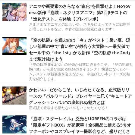
アニマや新要素のさらなる“進化”を目撃せよ！HoYov
erse新作『崩壊：ネクサスアニマ』第2回βテストの
「進化テスト」を体験【プレイレポ】
さまざまなアニマとの出会いや、スキルによってさらに戦略性
が増したバトルなど、本作の注目の要素に迫ります！
『空の軌跡』を遊ぶのは「今」がベスト！暑い夏、涼
しい部屋の中で“青い空”が似合う大冒険へ―最安値で
セール中の『the 1st』から新作『空の軌跡 the 2nd』
まで駆け抜けよう
『空の軌跡 the 2nd』の発売が目前に迫る今こそ、『空の軌跡 t
he 1st』から遊び始める絶好のタイミング！ 快適になったゲー
ムシステムや新要素を交えながら、今遊びたい本シリーズの魅
力を紹介します。
かわいい…だからこそ、いじめたくなる。正式版リリ
ースの『パルワールド』プレイヤーに訊く“キュートア
グレッション×パル”の底知れぬ魅力とは
正式版で登場する新たなパルもいじめたくなる！
『崩壊：スターレイル』爻光とUGREENのコラボは
「限定ギフトBOX」が超豪華！全6商品に使える5％オ
フクーポンやコスプレイヤー撮影会など、盛りだくさ