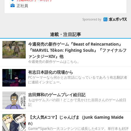
正社員
Sponsored by
連載・注目記事
今週発売の新作ゲーム『Beast of Reincarnation』
『MARVEL Tōkon: Fighting Souls』『ファイナルフ
ァンタジーXIV』他
今週発売の新作ゲームはこちら。
有志日本語化の現場から
PCゲーマーなら何かとお世話になっているであろう有志翻訳者
に連続インタビュー。
吉田輝和のゲームプレイ絵日記
もはやゲムスパの顔！どこかで見かけた吉田さんのゲーム絵日
記
【大人気4コマ】じゃんげま（Junk Gaming Maide
n）
Game*Sparkの一大コンテンツに成長した4コマ。単行本も好評