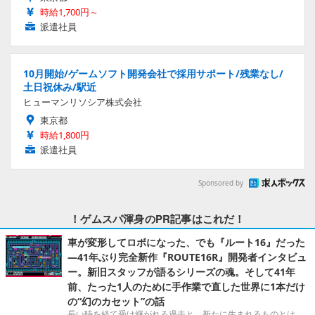
時給1,700円～
派遣社員
10月開始/ゲームソフト開発会社で採用サポート/残業なし/
土日祝休み/駅近
ヒューマンリソシア株式会社
東京都
時給1,800円
派遣社員
Sponsored by
！ゲムスパ渾身のPR記事はこれだ！
車が変形してロボになった、でも『ルート16』だった
―41年ぶり完全新作『ROUTE16R』開発者インタビュ
ー。新旧スタッフが語るシリーズの魂。そして41年
前、たった1人のために手作業で直した世界に1本だけ
の“幻のカセット”の話
長い時を経て受け継がれる過去と、新たに生まれるものとは。