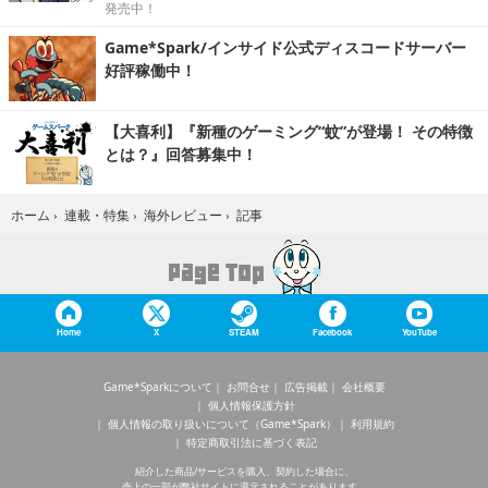
発売中！
Game*Spark/インサイド公式ディスコードサーバー
好評稼働中！
【大喜利】『新種のゲーミング“蚊”が登場！ その特徴
とは？』回答募集中！
記事
ホーム
›
連載・特集
›
海外レビュー
›
Home
X
STEAM
Facebook
YouTube
Game*Sparkについて
お問合せ
広告掲載
会社概要
個人情報保護方針
個人情報の取り扱いについて（Game*Spark）
利用規約
特定商取引法に基づく表記
紹介した商品/サービスを購入、契約した場合に、
売上の一部が弊社サイトに還元されることがあります。