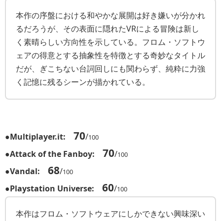
本作の序盤における和やかな展開は好き嫌いが分かれ
るだろうが、その表面に隠れたVRによる冒険は新し
く素晴らしい方向性を示している。フロム・ソフトウ
ェアの得意とする抽象性を特徴とする奇妙なタイトル
だが、ぎこちない台詞回しにも関わらず、純粋に力強
く記憶に残るシーンが描かれている。
70
●
Multiplayer.it:
/
100
70
●
Attack of the Fanboy:
/
100
68
●
Vandal:
/
100
60
●
Playstation Universe:
/
100
本作はフロム・ソフトウェアにしかできない興味深い