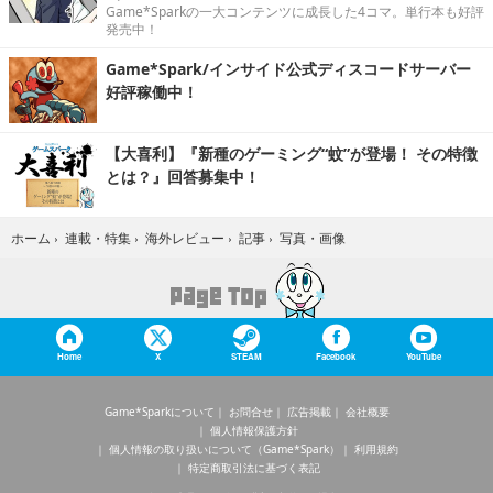
Game*Sparkの一大コンテンツに成長した4コマ。単行本も好評
発売中！
Game*Spark/インサイド公式ディスコードサーバー
好評稼働中！
【大喜利】『新種のゲーミング“蚊”が登場！ その特徴
とは？』回答募集中！
写真・画像
ホーム
›
連載・特集
›
海外レビュー
›
記事
›
Home
X
STEAM
Facebook
YouTube
Game*Sparkについて
お問合せ
広告掲載
会社概要
個人情報保護方針
個人情報の取り扱いについて（Game*Spark）
利用規約
特定商取引法に基づく表記