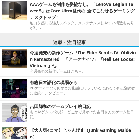
AAAゲームも制作も妥協なし。「Lenovo Legion To
wer 5」はCore Ultra世代の“全てこなせるゲーミング
デスクトップ”
迫力を感じる強力スペック。メンテナンスしやすい構造もあり
がたい！
連載・注目記事
今週発売の新作ゲーム『The Elder Scrolls IV: Oblivio
n Remastered』『アークナイツ』『Hell Let Loose:
Vietnam』他
今週発売の新作ゲームはこちら。
有志日本語化の現場から
PCゲーマーなら何かとお世話になっているであろう有志翻訳者
に連続インタビュー。
吉田輝和のゲームプレイ絵日記
もはやゲムスパの顔！どこかで見かけた吉田さんのゲーム絵日
記
【大人気4コマ】じゃんげま（Junk Gaming Maide
n）