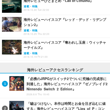
海外レビューひとまとめ『Call of Cthulhu』
連載・特集
2018.10.30 Tue 22:00
海外レビューハイスコア『レッド・デッド・リデンプ
ション2』
連載・特集
2018.10.25 Thu 22:23
海外レビューハイスコア『奪われし玉座：ウィッチャ
ーテイルズ』
連載・特集
2018.10.19 Fri 21:00
海外レビューアクセスランキング
「必携のJRPGがスイッチ2でついに究極の完成形に
到達した」海外レビューハイスコア『ゼノブレイド2
Nintendo Switch 2 Edition』
2026.8.6 Thu 19:45
「嘘はつけない。本作は時間とお金を注ぎ込むに値
する」海外レビューハイスコア『Lies of P：コン