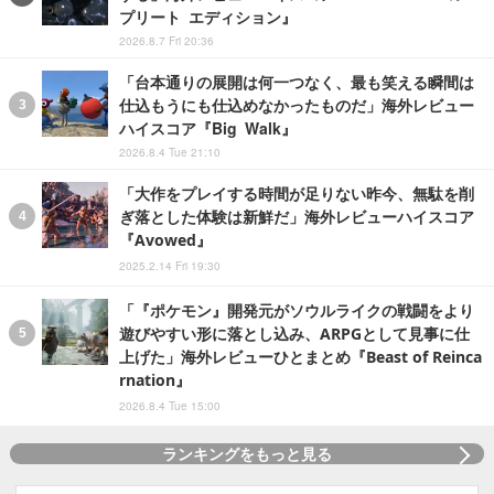
プリート エディション』
2026.8.7 Fri 20:36
「台本通りの展開は何一つなく、最も笑える瞬間は
仕込もうにも仕込めなかったものだ」海外レビュー
ハイスコア『Big Walk』
2026.8.4 Tue 21:10
「大作をプレイする時間が足りない昨今、無駄を削
ぎ落とした体験は新鮮だ」海外レビューハイスコア
『Avowed』
2025.2.14 Fri 19:30
「『ポケモン』開発元がソウルライクの戦闘をより
遊びやすい形に落とし込み、ARPGとして見事に仕
上げた」海外レビューひとまとめ『Beast of Reinca
rnation』
2026.8.4 Tue 15:00
ランキングをもっと見る