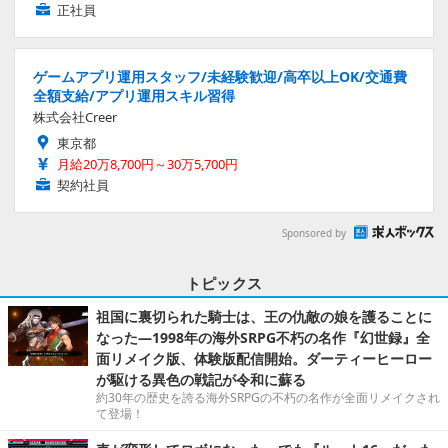
正社員
ゲームアプリ運用スタッフ/未経験歓迎/高卒以上OK/交通費
全額支給/アプリ運用スキル習得
株式会社Creer
東京都
月給20万8,700円～30万5,700円
契約社員
Sponsored by
トピックス
祖国に裏切られた騎士は、王の仇敵の娘を護ることに
なった―1998年の海外SRPG不朽の名作『幻世録』全
面リメイク版、体験版配信開始。ダーティーヒーロー
が駆ける異色の戦記が令和に蘇る
約30年の歴史を誇る海外SRPGの不朽の名作が全面リメイクされ
て登場！