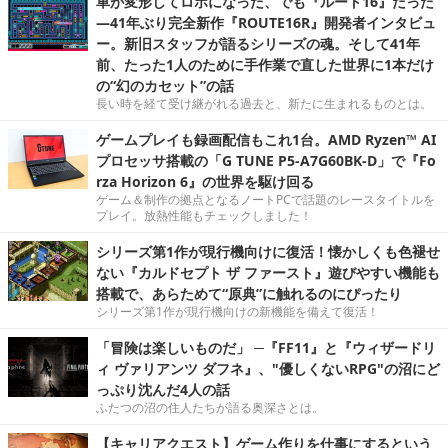
車が変形してロボになった、でも『ルート16』だった
―41年ぶり完全新作『ROUTE16R』開発者インタビュ
ー。新旧スタッフが語るシリーズの魂。そして41年
前、たった1人のために手作業で直した世界に1本だけ
の“幻のカセット”の話
長い時を経て受け継がれる過去と、新たに生まれるものとは。
ゲームプレイも録画配信もこれ1台。AMD Ryzen™ AI
プロセッサ搭載の「G TUNE P5-A7G60BK-D」で『Fo
rza Horizon 6』の世界を駆け回る
ゲーム＆制作の拠点となるノートPCで話題のレースタイトルを
プレイ。放熱性能もチェックしました！
シリーズ第1作が現行機向けに復活！懐かしくも色褪せ
ない『カルドセプト ザ ファースト』遊びやすい機能も
搭載で、あらためて“原典”に触れるのにぴったり
シリーズ第1作が現行機向けの新機能を備えて復活！
「冒険は楽しいものだ」 ─『FF11』と『ウィザードリ
ィ ヴァリアンツ ダフネ』、"優しくないRPG"の沼にど
っぷり沈んだ4人の話
ふたつの沼の住人たちが語る奥深さとは。
【キャリアクエスト】ゲーム作りを仕事にするという