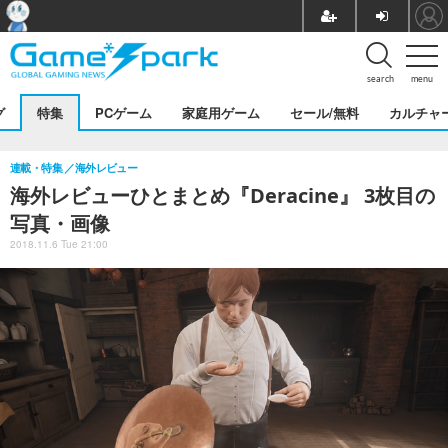
search
menu
グ
特集
PCゲーム
家庭用ゲーム
セール/無料
カルチャ
連載・特集
海外レビュー
海外レビューひとまとめ『Deracine』 3枚目の
写真・画像
2018.11.6 Tue 21:00