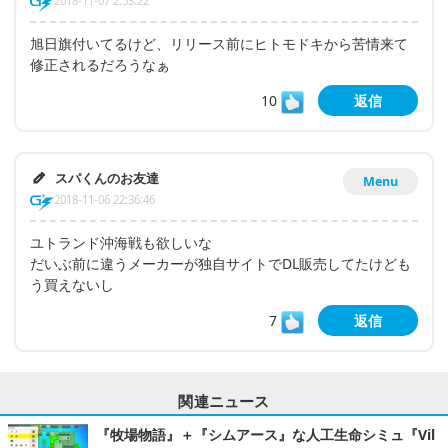
2018-11-07 2:53:22
旭日旗付いてるけど、リリース前にヒトモドキから苦情来て
修正されるだろうなぁ
10
返信
スパくんのお友達
Menu
2018-11-06 22:36:46
ユトランド沖海戦も欲しいな
だいぶ前に違うメーカーが独自サイトでDL販売してたけども
う買えないし
7
返信
関連ニュース
『牧場物語』＋『シムアース』な人工生命シミュ『Vil