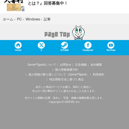
とは？』回答募集中！
記事
ホーム
›
PC
›
Windows
›
Home
X
STEAM
Facebook
YouTube
Game*Sparkについて
お問合せ
広告掲載
会社概要
個人情報保護方針
個人情報の取り扱いについて（Game*Spark）
利用規約
特定商取引法に基づく表記
紹介した商品/サービスを購入、契約した場合に、
売上の一部が弊社サイトに還元されることがあります。
当サイトに掲載の記事・見出し・写真・画像の無断転載を禁じます。
Copyright © 2026 IID, Inc.