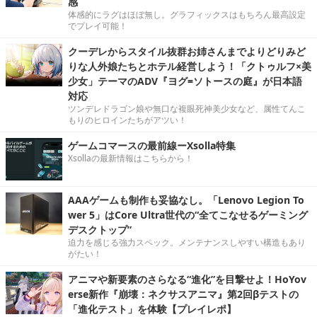
感
体感的にラグはほぼ無し。グラフィックスはもちろん最高設定
でプレイ可能！
クーデレからスタイル抜群お姉さんまでよりどりみど
りな人外娘たちとホテル経営しよう！「クトゥルフ×美
少女」テーマのADV『ヨグ=ソトースの庭』が日本語
対応
ツンデレドラゴン娘や無口な複眼死神美少女など、属性てんこ
もりのヒロインたちがアツい！
ゲームコマースの最前線ーXsolla特集
Xsollaの最新情報はこちらから！
AAAゲームも制作も妥協なし。「Lenovo Legion To
wer 5」はCore Ultra世代の“全てこなせるゲーミング
デスクトップ”
迫力を感じる強力スペック。メンテナンスしやすい構造もあり
がたい！
アニマや新要素のさらなる“進化”を目撃せよ！HoYov
erse新作『崩壊：ネクサスアニマ』第2回βテストの
「進化テスト」を体験【プレイレポ】