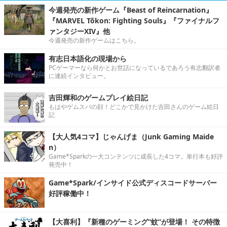
今週発売の新作ゲーム『Beast of Reincarnation』
『MARVEL Tōkon: Fighting Souls』『ファイナルフ
ァンタジーXIV』他
今週発売の新作ゲームはこちら。
有志日本語化の現場から
PCゲーマーなら何かとお世話になっているであろう有志翻訳者
に連続インタビュー。
吉田輝和のゲームプレイ絵日記
もはやゲムスパの顔！どこかで見かけた吉田さんのゲーム絵日
記
【大人気4コマ】じゃんげま（Junk Gaming Maide
n）
Game*Sparkの一大コンテンツに成長した4コマ。単行本も好評
発売中！
Game*Spark/インサイド公式ディスコードサーバー
好評稼働中！
【大喜利】『新種のゲーミング“蚊”が登場！ その特徴