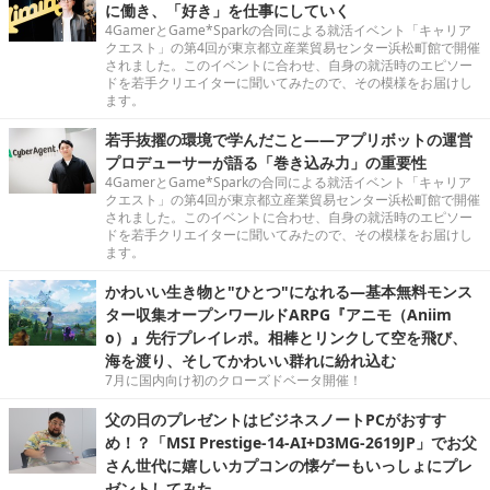
に働き、「好き」を仕事にしていく
4GamerとGame*Sparkの合同による就活イベント「キャリア
クエスト」の第4回が東京都立産業貿易センター浜松町館で開催
されました。このイベントに合わせ、自身の就活時のエピソー
ドを若手クリエイターに聞いてみたので、その模様をお届けし
ます。
若手抜擢の環境で学んだこと――アプリボットの運営
プロデューサーが語る「巻き込み力」の重要性
4GamerとGame*Sparkの合同による就活イベント「キャリア
クエスト」の第4回が東京都立産業貿易センター浜松町館で開催
されました。このイベントに合わせ、自身の就活時のエピソー
ドを若手クリエイターに聞いてみたので、その模様をお届けし
ます。
かわいい生き物と"ひとつ"になれる―基本無料モンス
ター収集オープンワールドARPG『アニモ（Aniim
o）』先行プレイレポ。相棒とリンクして空を飛び、
海を渡り、そしてかわいい群れに紛れ込む
7月に国内向け初のクローズドベータ開催！
父の日のプレゼントはビジネスノートPCがおすす
め！？「MSI Prestige-14-AI+D3MG-2619JP」でお父
さん世代に嬉しいカプコンの懐ゲーもいっしょにプレ
ゼントしてみた