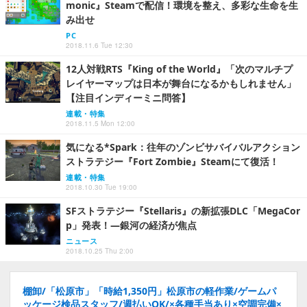
monic』Steamで配信！環境を整え、多彩な生命を生
み出せ
PC
2018.11.6 Tue 12:30
12人対戦RTS『King of the World』「次のマルチプ
レイヤーマップは日本が舞台になるかもしれません」
【注目インディーミニ問答】
連載・特集
2018.11.5 Mon 12:00
気になる*Spark：往年のゾンビサバイバルアクション
ストラテジー『Fort Zombie』Steamにて復活！
連載・特集
2018.10.30 Tue 19:00
SFストラテジー『Stellaris』の新拡張DLC「MegaCor
p」発表！―銀河の経済が焦点
ニュース
2018.10.25 Thu 2:00
棚卸/「松原市」「時給1,350円」松原市の軽作業/ゲームパ
ッケージ検品スタッフ/週払いOK/×各種手当あり×空調完備×