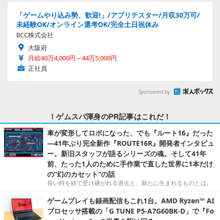
「ゲームやり込み勢、歓迎!」/アプリテスター/月収30万可/
未経験OK/オンライン選考OK/完全土日祝休み
BCC株式会社
大阪府
月給40万4,000円～44万5,000円
正社員
Sponsored by
！ゲムスパ渾身のPR記事はこれだ！
車が変形してロボになった、でも『ルート16』だった
―41年ぶり完全新作『ROUTE16R』開発者インタビュ
ー。新旧スタッフが語るシリーズの魂。そして41年
前、たった1人のために手作業で直した世界に1本だけ
の“幻のカセット”の話
長い時を経て受け継がれる過去と、新たに生まれるものとは。
ゲームプレイも録画配信もこれ1台。AMD Ryzen™ AI
プロセッサ搭載の「G TUNE P5-A7G60BK-D」で『Fo