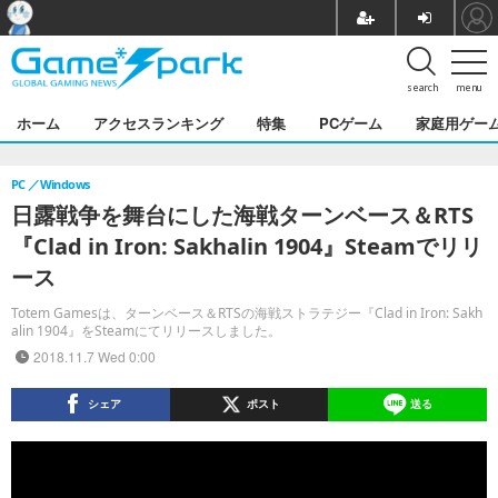
search
menu
ホーム
アクセスランキング
特集
PCゲーム
家庭用ゲー
PC
Windows
日露戦争を舞台にした海戦ターンベース＆RTS
『Clad in Iron: Sakhalin 1904』Steamでリリ
ース
Totem Gamesは、ターンベース＆RTSの海戦ストラテジー『Clad in Iron: Sakh
alin 1904』をSteamにてリリースしました。
2018.11.7 Wed 0:00
シェア
ポスト
送る