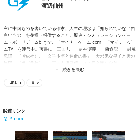
渡辺仙州
主に中国ものを書いている作家。人生の理念は「知られていない面
白いもの」を発掘・提供すること。歴史・シミュレーションゲー
ム・ボードゲーム好きで、「マイナーゲーム.com」「マイナーゲー
ムTV」を運営中。著書に「三国志」「封神演義」「西遊記」「封魔
鬼譚」（偕成社）、「文学少年と運命の書」「天邪鬼な皇子と唐の
黒猫」（ポプラ社）、「三国志博奕伝」（文春文庫）など。
+ 続きを読む
URL
X
関連リンク
Steam