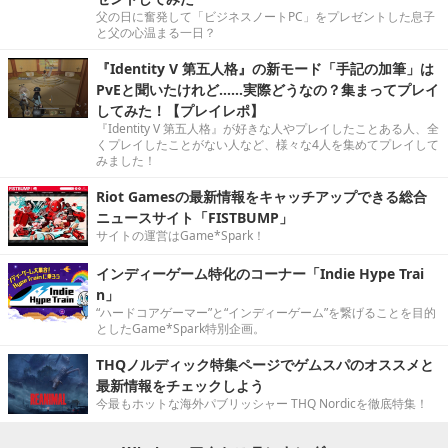
父の日に奮発して「ビジネスノートPC」をプレゼントした息子
と父の心温まる一日？
『Identity V 第五人格』の新モード「手記の加筆」は
PvEと聞いたけれど……実際どうなの？集まってプレイ
してみた！【プレイレポ】
『Identity V 第五人格』が好きな人やプレイしたことある人、全
くプレイしたことがない人など、様々な4人を集めてプレイして
みました！
Riot Gamesの最新情報をキャッチアップできる総合
ニュースサイト「FISTBUMP」
サイトの運営はGame*Spark！
インディーゲーム特化のコーナー「Indie Hype Trai
n」
“ハードコアゲーマー”と“インディーゲーム”を繋げることを目的
としたGame*Spark特別企画。
THQノルディック特集ページでゲムスパのオススメと
最新情報をチェックしよう
今最もホットな海外パブリッシャー THQ Nordicを徹底特集！