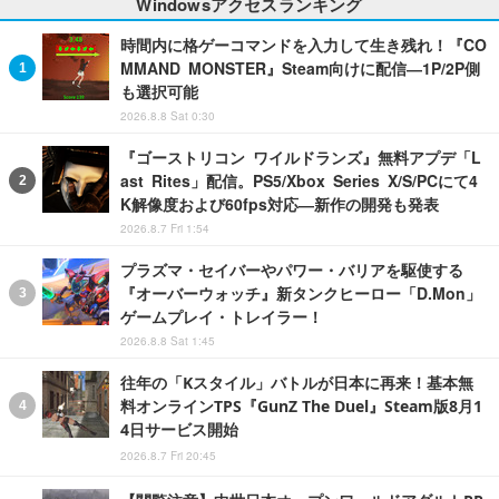
Windowsアクセスランキング
時間内に格ゲーコマンドを入力して生き残れ！『CO
MMAND MONSTER』Steam向けに配信―1P/2P側
も選択可能
2026.8.8 Sat 0:30
『ゴーストリコン ワイルドランズ』無料アプデ「L
ast Rites」配信。PS5/Xbox Series X/S/PCにて4
K解像度および60fps対応―新作の開発も発表
2026.8.7 Fri 1:54
プラズマ・セイバーやパワー・バリアを駆使する
『オーバーウォッチ』新タンクヒーロー「D.Mon」
ゲームプレイ・トレイラー！
2026.8.8 Sat 1:45
往年の「Kスタイル」バトルが日本に再来！基本無
料オンラインTPS『GunZ The Duel』Steam版8月1
4日サービス開始
2026.8.7 Fri 20:45