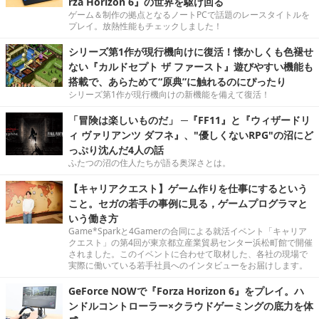
rza Horizon 6』の世界を駆け回る
ゲーム＆制作の拠点となるノートPCで話題のレースタイトルを
プレイ。放熱性能もチェックしました！
シリーズ第1作が現行機向けに復活！懐かしくも色褪せ
ない『カルドセプト ザ ファースト』遊びやすい機能も
搭載で、あらためて“原典”に触れるのにぴったり
シリーズ第1作が現行機向けの新機能を備えて復活！
「冒険は楽しいものだ」 ─『FF11』と『ウィザードリ
ィ ヴァリアンツ ダフネ』、"優しくないRPG"の沼にど
っぷり沈んだ4人の話
ふたつの沼の住人たちが語る奥深さとは。
【キャリアクエスト】ゲーム作りを仕事にするという
こと。セガの若手の事例に見る，ゲームプログラマと
いう働き方
Game*Sparkと4Gamerの合同による就活イベント「キャリア
クエスト」の第4回が東京都立産業貿易センター浜松町館で開催
されました。このイベントに合わせて取材した、各社の現場で
実際に働いている若手社員へのインタビューをお届けします。
GeForce NOWで『Forza Horizon 6』をプレイ。ハ
ンドルコントローラー×クラウドゲーミングの底力を体