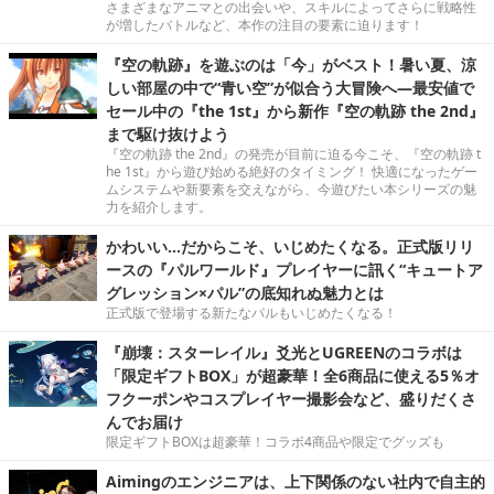
さまざまなアニマとの出会いや、スキルによってさらに戦略性
が増したバトルなど、本作の注目の要素に迫ります！
『空の軌跡』を遊ぶのは「今」がベスト！暑い夏、涼
しい部屋の中で“青い空”が似合う大冒険へ―最安値で
セール中の『the 1st』から新作『空の軌跡 the 2nd』
まで駆け抜けよう
『空の軌跡 the 2nd』の発売が目前に迫る今こそ、『空の軌跡 t
he 1st』から遊び始める絶好のタイミング！ 快適になったゲー
ムシステムや新要素を交えながら、今遊びたい本シリーズの魅
力を紹介します。
かわいい…だからこそ、いじめたくなる。正式版リリ
ースの『パルワールド』プレイヤーに訊く“キュートア
グレッション×パル”の底知れぬ魅力とは
正式版で登場する新たなパルもいじめたくなる！
『崩壊：スターレイル』爻光とUGREENのコラボは
「限定ギフトBOX」が超豪華！全6商品に使える5％オ
フクーポンやコスプレイヤー撮影会など、盛りだくさ
んでお届け
限定ギフトBOXは超豪華！コラボ4商品や限定でグッズも
Aimingのエンジニアは、上下関係のない社内で自主的