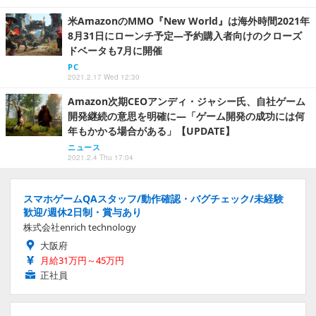
米AmazonのMMO『New World』は海外時間2021年
8月31日にローンチ予定―予約購入者向けのクローズ
ドベータも7月に開催
PC
2021.2.17 Wed 12:30
Amazon次期CEOアンディ・ジャシー氏、自社ゲーム
開発継続の意思を明確に―「ゲーム開発の成功には何
年もかかる場合がある」【UPDATE】
ニュース
2021.2.4 Thu 17:04
スマホゲームQAスタッフ/動作確認・バグチェック/未経験
歓迎/週休2日制・賞与あり
株式会社enrich technology
大阪府
月給31万円～45万円
正社員