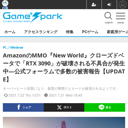
search
menu
ホーム
アクセスランキング
特集
PCゲーム
家庭用ゲー
PC
Windows
AmazonのMMO『New World』クローズドベ
ータで「RTX 3090」が破壊される不具合が発生
中―公式フォーラムで多数の被害報告【UPDAT
E】
オーバーヒート状態になり、最悪の事態だとカードが破壊されるようです。
2021.7.22 Thu 13:51
2021.7.21 Wed 18:45
シェア
ポスト
送る