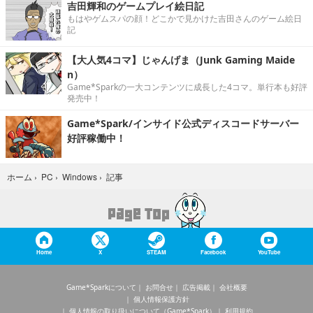
吉田輝和のゲームプレイ絵日記
もはやゲムスパの顔！どこかで見かけた吉田さんのゲーム絵日
記
【大人気4コマ】じゃんげま（Junk Gaming Maide
n）
Game*Sparkの一大コンテンツに成長した4コマ。単行本も好評
発売中！
Game*Spark/インサイド公式ディスコードサーバー
好評稼働中！
記事
ホーム
›
PC
›
Windows
›
Home
X
STEAM
Facebook
YouTube
Game*Sparkについて
お問合せ
広告掲載
会社概要
個人情報保護方針
個人情報の取り扱いについて（Game*Spark）
利用規約