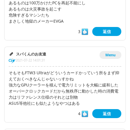
あるものは100万かけたPCを再起不能にし
あるものは火災事故を起こす
危険すぎるマシンたち
まさしく地獄のメーカーEVGA
3
返信
スパくんのお友達
Menu
2021-07-22 14:01:31
そもそもFTW3 Ultraがどういうカードかっていう所をまず抑
えておくべきなんじゃないっすかね
強力なGPUクーラーを積んで電力リミットを大幅に緩和した
オーバークロックカードだから無秩序に動かした時の消費電
力はリファレンス仕様のそれとは別物
ASUS等他社にも似たようなやつはある
4
返信