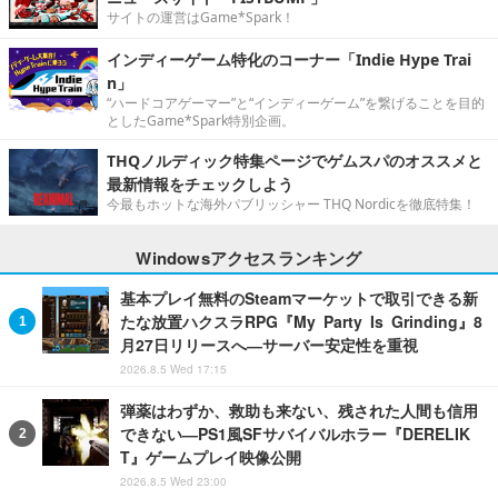
サイトの運営はGame*Spark！
インディーゲーム特化のコーナー「Indie Hype Trai
n」
“ハードコアゲーマー”と“インディーゲーム”を繋げることを目的
としたGame*Spark特別企画。
THQノルディック特集ページでゲムスパのオススメと
最新情報をチェックしよう
今最もホットな海外パブリッシャー THQ Nordicを徹底特集！
Windowsアクセスランキング
基本プレイ無料のSteamマーケットで取引できる新
たな放置ハクスラRPG『My Party Is Grinding』8
月27日リリースへ―サーバー安定性を重視
2026.8.5 Wed 17:15
弾薬はわずか、救助も来ない、残された人間も信用
できない―PS1風SFサバイバルホラー『DERELIK
T』ゲームプレイ映像公開
2026.8.5 Wed 23:00