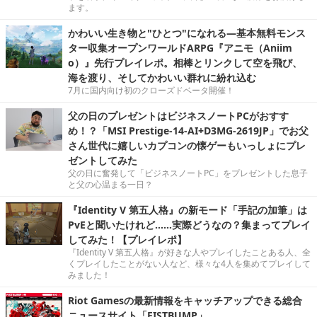
ます。
かわいい生き物と"ひとつ"になれる―基本無料モンス
ター収集オープンワールドARPG『アニモ（Aniim
o）』先行プレイレポ。相棒とリンクして空を飛び、
海を渡り、そしてかわいい群れに紛れ込む
7月に国内向け初のクローズドベータ開催！
父の日のプレゼントはビジネスノートPCがおすす
め！？「MSI Prestige-14-AI+D3MG-2619JP」でお父
さん世代に嬉しいカプコンの懐ゲーもいっしょにプレ
ゼントしてみた
父の日に奮発して「ビジネスノートPC」をプレゼントした息子
と父の心温まる一日？
『Identity V 第五人格』の新モード「手記の加筆」は
PvEと聞いたけれど……実際どうなの？集まってプレイ
してみた！【プレイレポ】
『Identity V 第五人格』が好きな人やプレイしたことある人、全
くプレイしたことがない人など、様々な4人を集めてプレイして
みました！
Riot Gamesの最新情報をキャッチアップできる総合
ニュースサイト「FISTBUMP」