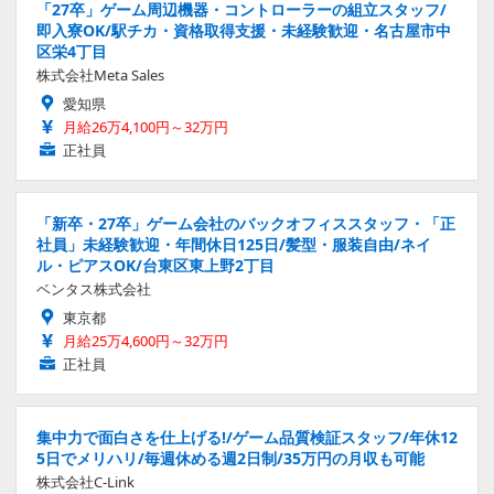
「27卒」ゲーム周辺機器・コントローラーの組立スタッフ/
即入寮OK/駅チカ・資格取得支援・未経験歓迎・名古屋市中
区栄4丁目
株式会社Meta Sales
愛知県
月給26万4,100円～32万円
正社員
「新卒・27卒」ゲーム会社のバックオフィススタッフ・「正
社員」未経験歓迎・年間休日125日/髪型・服装自由/ネイ
ル・ピアスOK/台東区東上野2丁目
ベンタス株式会社
東京都
月給25万4,600円～32万円
正社員
集中力で面白さを仕上げる!/ゲーム品質検証スタッフ/年休12
5日でメリハリ/毎週休める週2日制/35万円の月収も可能
株式会社C-Link