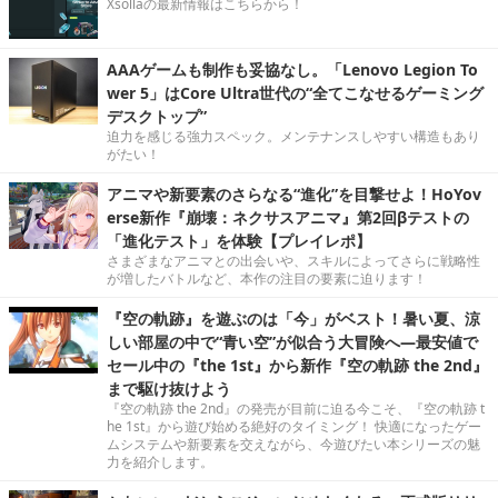
Xsollaの最新情報はこちらから！
AAAゲームも制作も妥協なし。「Lenovo Legion To
wer 5」はCore Ultra世代の“全てこなせるゲーミング
デスクトップ”
迫力を感じる強力スペック。メンテナンスしやすい構造もあり
がたい！
アニマや新要素のさらなる“進化”を目撃せよ！HoYov
erse新作『崩壊：ネクサスアニマ』第2回βテストの
「進化テスト」を体験【プレイレポ】
さまざまなアニマとの出会いや、スキルによってさらに戦略性
が増したバトルなど、本作の注目の要素に迫ります！
『空の軌跡』を遊ぶのは「今」がベスト！暑い夏、涼
しい部屋の中で“青い空”が似合う大冒険へ―最安値で
セール中の『the 1st』から新作『空の軌跡 the 2nd』
まで駆け抜けよう
『空の軌跡 the 2nd』の発売が目前に迫る今こそ、『空の軌跡 t
he 1st』から遊び始める絶好のタイミング！ 快適になったゲー
ムシステムや新要素を交えながら、今遊びたい本シリーズの魅
力を紹介します。