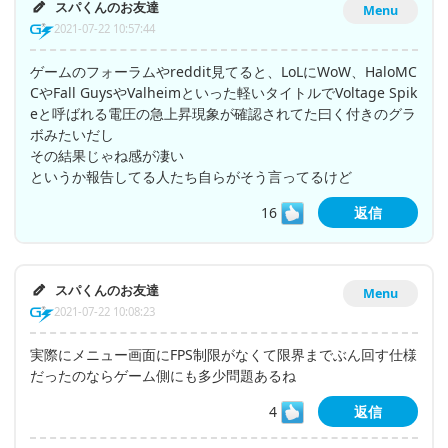
スパくんのお友達
Menu
2021-07-22 10:57:44
ゲームのフォーラムやreddit見てると、LoLにWoW、HaloMC
CやFall GuysやValheimといった軽いタイトルでVoltage Spik
eと呼ばれる電圧の急上昇現象が確認されてた曰く付きのグラ
ボみたいだし
その結果じゃね感が凄い
というか報告してる人たち自らがそう言ってるけど
16
返信
スパくんのお友達
Menu
2021-07-22 10:08:23
実際にメニュー画面にFPS制限がなくて限界までぶん回す仕様
だったのならゲーム側にも多少問題あるね
4
返信