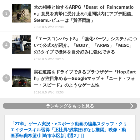
犬の相棒と旅するARPG『Beast of Reincarnatio
n』意見を真摯に受け止め1週間以内にアプデ配信。
Steamレビューは「賛否両論」
2026.8.5 Wed 21:30
『エースコンバット8』「強化パーツ」システムにつ
いて公式Xが紹介。「BODY」「ARMS」「MISC」
の3タイプで機体を自分好みに強化できる
2026.8.5 Wed 20:15
実在道路をドライブできるブラウザゲー『Hop.Eart
h』が注目集める―Googleマップ＋『ニード・フォ
ー・スピード』のようなゲーム性
2026.8.5 Wed 13:50
ランキングをもっと見る
「27卒」ゲーム実況・eスポーツ動画の編集スタッフ・クリ
エイタースキル習得「正社員/残業ほぼなし推奨」映像・動
画系転職希望/川崎市幸区新川通2丁目