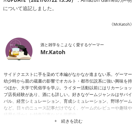
※
UPDATE（2021/07/22 13:50）
：Amazon Gamesの声明
について追記しました。
《Mr.Katoh》
酒と雑学をこよなく愛するゲーマー
Mr.Katoh
サイドクエストに手を染めて本編がなかなか進まない系。ゲーマー
幼少時から親の蔵書の影響でオカルト・都市伝説系に強い興味を持
つほか、大学で民俗学を学ぶ。ライター活動以前にはリカーショッ
プ店長経験があり、酒にも詳しい。好きなゲームジャンルはサバイ
バル、経営シミュレーション、育成シミュレーション、野球ゲーム
など。日々のニュース記事だけでなく、ゲームのレビューや趣味や
経歴を活かした特集記事なども掲載中。
+ 続きを読む