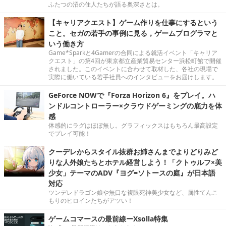
ふたつの沼の住人たちが語る奥深さとは。
【キャリアクエスト】ゲーム作りを仕事にするという
こと。セガの若手の事例に見る，ゲームプログラマと
いう働き方
Game*Sparkと4Gamerの合同による就活イベント「キャリア
クエスト」の第4回が東京都立産業貿易センター浜松町館で開催
されました。このイベントに合わせて取材した、各社の現場で
実際に働いている若手社員へのインタビューをお届けします。
GeForce NOWで『Forza Horizon 6』をプレイ。ハ
ンドルコントローラー×クラウドゲーミングの底力を体
感
体感的にラグはほぼ無し。グラフィックスはもちろん最高設定
でプレイ可能！
クーデレからスタイル抜群お姉さんまでよりどりみど
りな人外娘たちとホテル経営しよう！「クトゥルフ×美
少女」テーマのADV『ヨグ=ソトースの庭』が日本語
対応
ツンデレドラゴン娘や無口な複眼死神美少女など、属性てんこ
もりのヒロインたちがアツい！
ゲームコマースの最前線ーXsolla特集