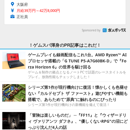
大阪府
月給39万円～42万8,000円
正社員
Sponsored by
！ゲムスパ渾身のPR記事はこれだ！
ゲームプレイも録画配信もこれ1台。AMD Ryzen™ AI
プロセッサ搭載の「G TUNE P5-A7G60BK-D」で『Fo
rza Horizon 6』の世界を駆け回る
ゲーム＆制作の拠点となるノートPCで話題のレースタイトルを
プレイ。放熱性能もチェックしました！
シリーズ第1作が現行機向けに復活！懐かしくも色褪せ
ない『カルドセプト ザ ファースト』遊びやすい機能も
搭載で、あらためて“原典”に触れるのにぴったり
シリーズ第1作が現行機向けの新機能を備えて復活！
「冒険は楽しいものだ」 ─『FF11』と『ウィザードリ
ィ ヴァリアンツ ダフネ』、"優しくないRPG"の沼にど
っぷり沈んだ4人の話