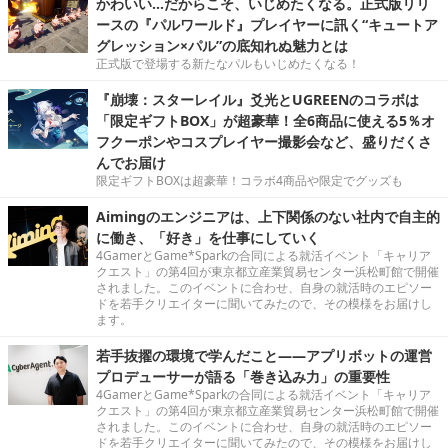
かわいい…だからこそ、いじめたくなる。正式版リリ
ースの『パルワールド』プレイヤーに訊く“キュートア
グレッション×パル”の底知れぬ魅力とは
正式版で登場する新たなパルもいじめたくなる！
『崩壊：スターレイル』爻光とUGREENのコラボは
「限定ギフトBOX」が超豪華！全6商品に使える5％オ
フクーポンやコスプレイヤー撮影会など、盛りだくさ
んでお届け
限定ギフトBOXは超豪華！コラボ4商品や限定でグッズも
Aimingのエンジニアは、上下関係のない社内で自主的
に働き、「好き」を仕事にしていく
4GamerとGame*Sparkの合同による就活イベント「キャリア
クエスト」の第4回が東京都立産業貿易センター浜松町館で開催
されました。このイベントに合わせ、自身の就活時のエピソー
ドを若手クリエイターに聞いてみたので、その模様をお届けし
ます。
若手抜擢の環境で学んだこと――アプリボットの運営
プロデューサーが語る「巻き込み力」の重要性
4GamerとGame*Sparkの合同による就活イベント「キャリア
クエスト」の第4回が東京都立産業貿易センター浜松町館で開催
されました。このイベントに合わせ、自身の就活時のエピソー
ドを若手クリエイターに聞いてみたので、その模様をお届けし