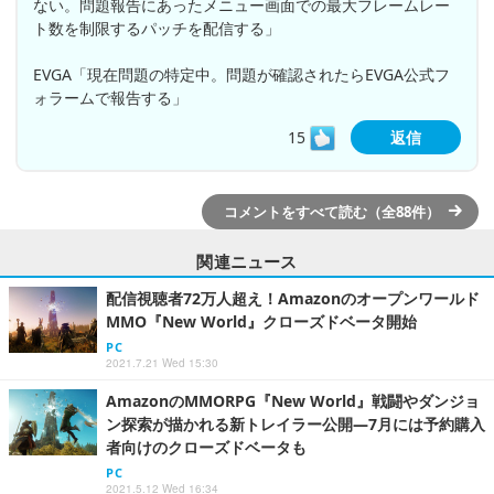
ない。問題報告にあったメニュー画面での最大フレームレー
ト数を制限するパッチを配信する」
EVGA「現在問題の特定中。問題が確認されたらEVGA公式フ
ォラームで報告する」
15
返信
コメントをすべて読む（全88件）
関連ニュース
配信視聴者72万人超え！Amazonのオープンワールド
MMO『New World』クローズドベータ開始
PC
2021.7.21 Wed 15:30
AmazonのMMORPG『New World』戦闘やダンジョ
ン探索が描かれる新トレイラー公開―7月には予約購入
者向けのクローズドベータも
PC
2021.5.12 Wed 16:34