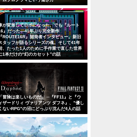
車が変形してロボになった、でも『ルート
16』だった―41年ぶり完全新作
『ROUTE16R』開発者インタビュー。新旧
スタッフが語るシリーズの魂。そして41年
前、たった1人のために手作業で直した世界
に1本だけの“幻のカセット”の話
「冒険は楽しいものだ」 ─『FF11』と『ウ
ィザードリィ ヴァリアンツ ダフネ』、"優し
くないRPG"の沼にどっぷり沈んだ4人の話