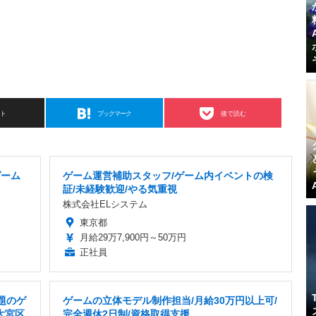
スト
ブックマーク
後で読む
ゲーム
ゲーム運営補助スタッフ/ゲーム内イベントの検
証/未経験歓迎/やる気重視
株式会社ELシステム
東京都
月給29万7,900円～50万円
正社員
題のゲ
ゲームの立体モデル制作担当/月給30万円以上可/
大宮区
完全週休2日制/資格取得支援