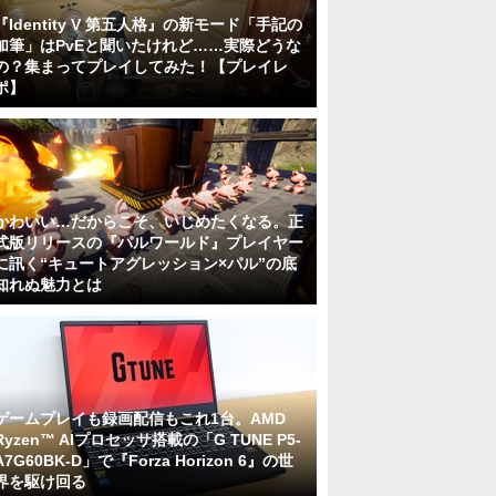
『Identity V 第五人格』の新モード「手記の
加筆」はPvEと聞いたけれど……実際どうな
の？集まってプレイしてみた！【プレイレ
ポ】
かわいい…だからこそ、いじめたくなる。正
式版リリースの『パルワールド』プレイヤー
に訊く“キュートアグレッション×パル”の底
知れぬ魅力とは
ゲームプレイも録画配信もこれ1台。AMD
Ryzen™ AIプロセッサ搭載の「G TUNE P5-
A7G60BK-D」で『Forza Horizon 6』の世
界を駆け回る