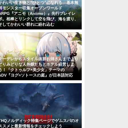
かわいい生き物と"ひとつ"になれる―基本無
料モンスター収集オープンワールド
ARPG『アニモ（Aniimo）』先行プレイレ
ポ。相棒とリンクして空を飛び、海を渡り、
そしてかわいい群れに紛れ込む
クーデレからスタイル抜群お姉さんまでより
どりみどりな人外娘たちとホテル経営しよ
う！「クトゥルフ×美少女」テーマの
ADV『ヨグ=ソトースの庭』が日本語対応
THQノルディック特集ページでゲムスパのオ
ススメと最新情報をチェックしよう