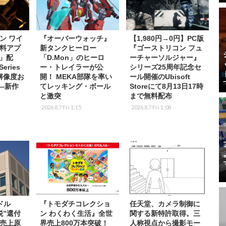
ン ワイ
『オーバーウォッチ』
【1,980円→0円】PC版
料アプ
新タンクヒーロー
『ゴーストリコン フュ
s」配
「D.Mon」のヒーロ
ーチャーソルジャー』
eries
ー・トレイラーが公
シリーズ25周年記念セ
K解像度お
開！ MEKA部隊を率い
ール開催のUbisoft
応―新作
てレッキング・ボール
Storeにて8月13日17時
と激突
まで無料配布
2026.8.7 Fri 1:15
2026.8.7 Fri 1:08
ドル
『トモダチコレクショ
任天堂、カメラ制御に
税”還付
ン わくわく生活』全世
関する新特許取得。三
売上原
界売上800万本突破！
人称視点から撮影モー