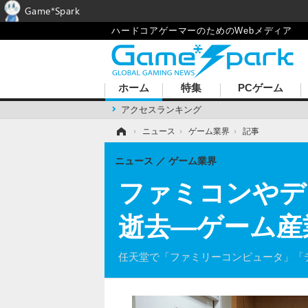
Game*Spark
ハードコアゲーマーのためのWebメディア
ホーム
特集
PCゲーム
アクセスランキング
ホーム
›
ニュース
›
ゲーム業界
›
記事
ニュース
ゲーム業界
ファミコンやデ
逝去―ゲーム産
任天堂で「ファミリーコンピュータ」「