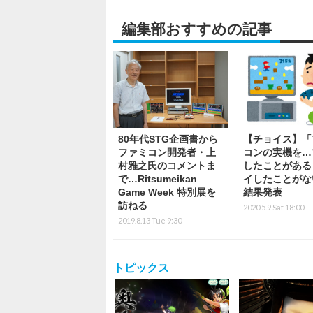
編集部おすすめの記事
80年代STG企画書から
【チョイス】「
ファミコン開発者・上
コンの実機を…
村雅之氏のコメントま
したことがある
で…Ritsumeikan
イしたことがな
Game Week 特別展を
結果発表
訪ねる
2020.5.9 Sat 18:00
2019.8.13 Tue 9:30
トピックス