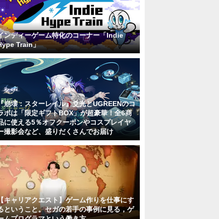
インディーゲーム特化のコーナー「Indie
Hype Train」
『崩壊：スターレイル』爻光とUGREENのコ
ラボは「限定ギフトBOX」が超豪華！全6商
品に使える5％オフクーポンやコスプレイヤ
ー撮影会など、盛りだくさんでお届け
【キャリアクエスト】ゲーム作りを仕事にす
るということ。セガの若手の事例に見る，ゲ
ームプログラマという働き方