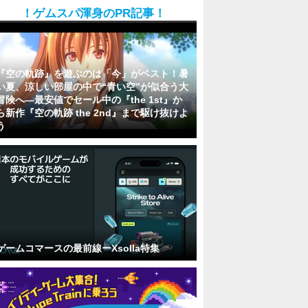
！ゲムスパ渾身のPR記事！
『空の軌跡』を遊ぶのは「今」がベスト！暑
い夏、涼しい部屋の中で“青い空”が似合う大
冒険へ―最安値でセール中の『the 1st』か
ら新作『空の軌跡 the 2nd』まで駆け抜けよ
う
ゲームコマースの最前線ーXsolla特集