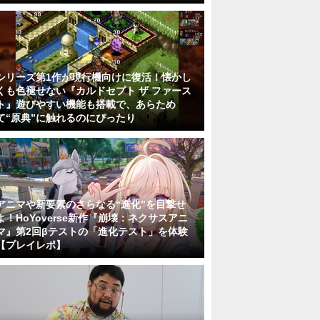
シリーズ第1作が現行機向けに復活！懐かし
くも色褪せない『カルドセプト ザ ファース
ト』遊びやすい機能も搭載で、あらため
て“原典”に触れるのにぴったり
アニマや新要素のさらなる“進化”を目撃せ
よ！HoYoverse新作『崩壊：ネクサスアニ
マ』第2回βテストの「進化テスト」を体験
【プレイレポ】