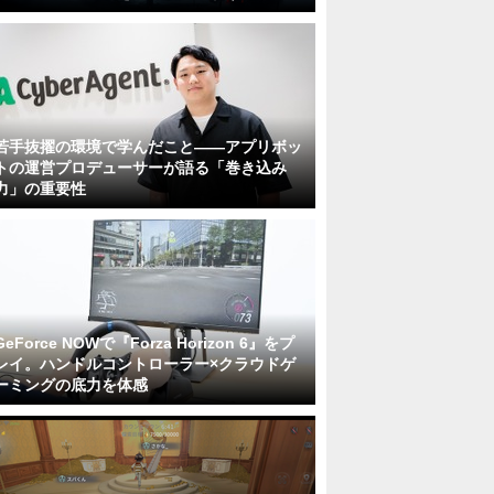
若手抜擢の環境で学んだこと――アプリボッ
トの運営プロデューサーが語る「巻き込み
力」の重要性
GeForce NOWで『Forza Horizon 6』をプ
レイ。ハンドルコントローラー×クラウドゲ
ーミングの底力を体感