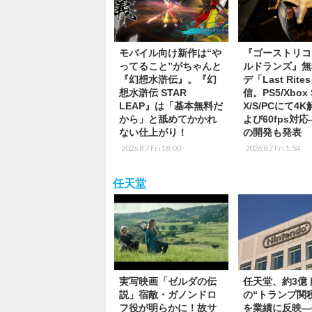
モバイル向け新作は“や
『ゴーストリコ
ってること”がちゃんと
ルドランズ』無
『幻想水滸伝』。『幻
デ「Last Rite
想水滸伝 STAR
信。PS5/Xbox S
LEAP』は「基本無料だ
X/S/PCにて4
から」と舐めてかかれ
よび60fps対
ない仕上がり！
の開発も発表
2026.8.7 Fri 18:00
2026.8.7 Fri 1:54
任天堂
実写映画「ゼルダの伝
任天堂、約3億
説」宿敵・ガノンドロ
の“トランプ関
フ役が明らかに！故サ
を業績に反映―