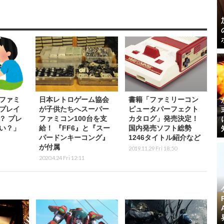
ファミ
日本レトロゲーム協会
書籍「ファミリーコン
プレイ
が子供たちへスーパー
ピュータパーフェクト
？ プレ
ファミコン100台を支
カタログ」発売決定！
い？」
給！ 『FF6』と『スー
国内発売ソフト総勢
パードンキーコング』
1246タイトル紹介など
が付属
2019.11.29 Fri 18:50
2020.4.24 Fri 12:11