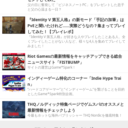
父の日に奮発して「ビジネスノートPC」をプレゼントした息子
と父の心温まる一日？
『Identity V 第五人格』の新モード「手記の加筆」は
PvEと聞いたけれど……実際どうなの？集まってプレイ
してみた！【プレイレポ】
『Identity V 第五人格』が好きな人やプレイしたことある人、全
くプレイしたことがない人など、様々な4人を集めてプレイして
みました！
Riot Gamesの最新情報をキャッチアップできる総合
ニュースサイト「FISTBUMP」
サイトの運営はGame*Spark！
インディーゲーム特化のコーナー「Indie Hype Trai
n」
“ハードコアゲーマー”と“インディーゲーム”を繋げることを目的
としたGame*Spark特別企画。
THQノルディック特集ページでゲムスパのオススメと
最新情報をチェックしよう
今最もホットな海外パブリッシャー THQ Nordicを徹底特集！