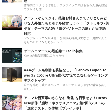
感
体感的にラグはほぼ無し。グラフィックスはもちろん最高設定
でプレイ可能！
クーデレからスタイル抜群お姉さんまでよりどりみど
りな人外娘たちとホテル経営しよう！「クトゥルフ×美
少女」テーマのADV『ヨグ=ソトースの庭』が日本語
対応
ツンデレドラゴン娘や無口な複眼死神美少女など、属性てんこ
もりのヒロインたちがアツい！
ゲームコマースの最前線ーXsolla特集
Xsollaの最新情報はこちらから！
AAAゲームも制作も妥協なし。「Lenovo Legion To
wer 5」はCore Ultra世代の“全てこなせるゲーミング
デスクトップ”
迫力を感じる強力スペック。メンテナンスしやすい構造もあり
がたい！
アニマや新要素のさらなる“進化”を目撃せよ！HoYov
erse新作『崩壊：ネクサスアニマ』第2回βテストの
「進化テスト」を体験【プレイレポ】