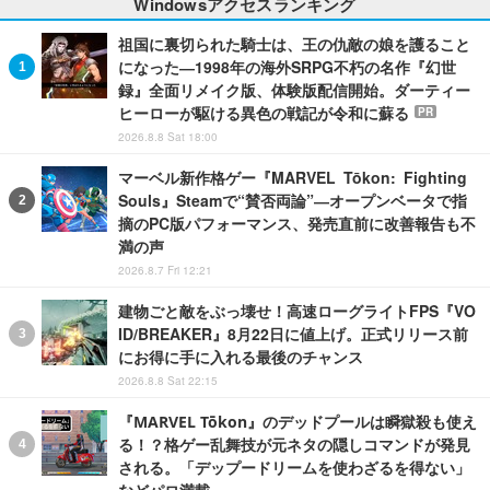
Windowsアクセスランキング
祖国に裏切られた騎士は、王の仇敵の娘を護ること
になった―1998年の海外SRPG不朽の名作『幻世
録』全面リメイク版、体験版配信開始。ダーティー
ヒーローが駆ける異色の戦記が令和に蘇る
PR
2026.8.8 Sat 18:00
マーベル新作格ゲー『MARVEL Tōkon: Fighting
Souls』Steamで“賛否両論”―オープンベータで指
摘のPC版パフォーマンス、発売直前に改善報告も不
満の声
2026.8.7 Fri 12:21
建物ごと敵をぶっ壊せ！高速ローグライトFPS『VO
ID/BREAKER』8月22日に値上げ。正式リリース前
にお得に手に入れる最後のチャンス
2026.8.8 Sat 22:15
『MARVEL Tōkon』のデッドプールは瞬獄殺も使え
る！？格ゲー乱舞技が元ネタの隠しコマンドが発見
される。「デップードリームを使わざるを得ない」