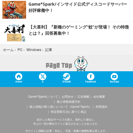
Game*Spark/インサイド公式ディスコードサーバー
好評稼働中！
【大喜利】『新種のゲーミング“蚊”が登場！ その特徴
とは？』回答募集中！
記事
ホーム
›
PC
›
Windows
›
Home
X
STEAM
Facebook
YouTube
Game*Sparkについて
お問合せ
広告掲載
会社概要
個人情報保護方針
個人情報の取り扱いについて（Game*Spark）
利用規約
特定商取引法に基づく表記
紹介した商品/サービスを購入、契約した場合に、
売上の一部が弊社サイトに還元されることがあります。
当サイトに掲載の記事・見出し・写真・画像の無断転載を禁じます。