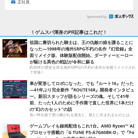
正社員
Sponsored by
！ゲムスパ渾身のPR記事はこれだ！
祖国に裏切られた騎士は、王の仇敵の娘を護ることに
なった―1998年の海外SRPG不朽の名作『幻世録』全
面リメイク版、体験版配信開始。ダーティーヒーロー
が駆ける異色の戦記が令和に蘇る
約30年の歴史を誇る海外SRPGの不朽の名作が全面リメイクされ
て登場！
車が変形してロボになった、でも『ルート16』だった
―41年ぶり完全新作『ROUTE16R』開発者インタビュ
ー。新旧スタッフが語るシリーズの魂。そして41年
前、たった1人のために手作業で直した世界に1本だけ
の“幻のカセット”の話
長い時を経て受け継がれる過去と、新たに生まれるものとは。
ゲームプレイも録画配信もこれ1台。AMD Ryzen™ AI
プロセッサ搭載の「G TUNE P5-A7G60BK-D」で『Fo