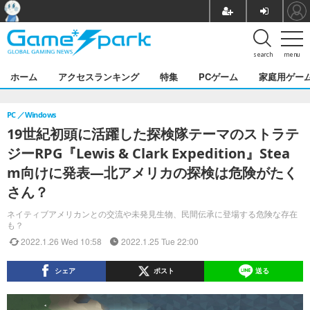
search
menu
ホーム
アクセスランキング
特集
PCゲーム
家庭用ゲー
PC
Windows
19世紀初頭に活躍した探検隊テーマのストラテ
ジーRPG『Lewis & Clark Expedition』Stea
m向けに発表―北アメリカの探検は危険がたく
さん？
ネイティブアメリカンとの交流や未発見生物、民間伝承に登場する危険な存在
も？
2022.1.26 Wed 10:58
2022.1.25 Tue 22:00
シェア
ポスト
送る