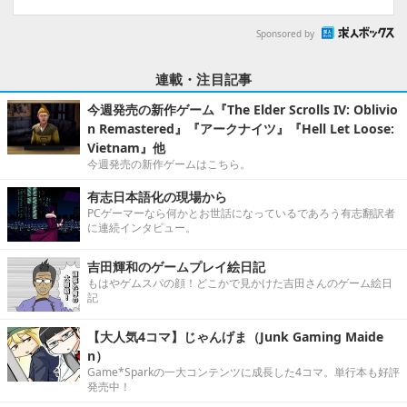
Sponsored by
連載・注目記事
今週発売の新作ゲーム『The Elder Scrolls IV: Oblivio
n Remastered』『アークナイツ』『Hell Let Loose:
Vietnam』他
今週発売の新作ゲームはこちら。
有志日本語化の現場から
PCゲーマーなら何かとお世話になっているであろう有志翻訳者
に連続インタビュー。
吉田輝和のゲームプレイ絵日記
もはやゲムスパの顔！どこかで見かけた吉田さんのゲーム絵日
記
【大人気4コマ】じゃんげま（Junk Gaming Maide
n）
Game*Sparkの一大コンテンツに成長した4コマ。単行本も好評
発売中！