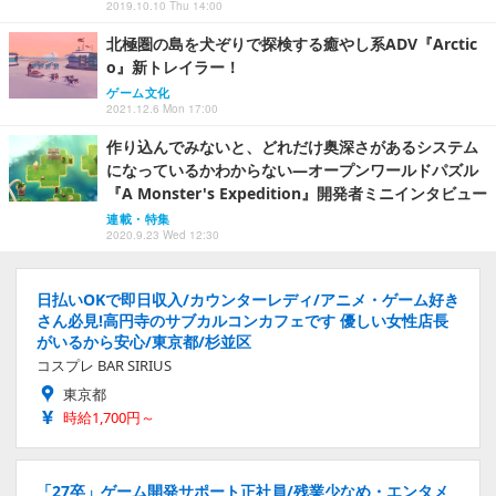
2019.10.10 Thu 14:00
北極圏の島を犬ぞりで探検する癒やし系ADV『Arctic
o』新トレイラー！
ゲーム文化
2021.12.6 Mon 17:00
作り込んでみないと、どれだけ奥深さがあるシステム
になっているかわからない―オープンワールドパズル
『A Monster's Expedition』開発者ミニインタビュー
連載・特集
2020.9.23 Wed 12:30
日払いOKで即日収入/カウンターレディ/アニメ・ゲーム好き
さん必見!高円寺のサブカルコンカフェです 優しい女性店長
がいるから安心/東京都/杉並区
コスプレ BAR SIRIUS
東京都
時給1,700円～
「27卒」ゲーム開発サポート正社員/残業少なめ・エンタメ