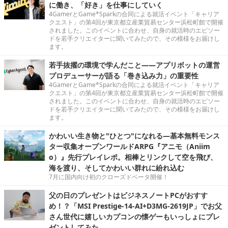
に働き、「好き」を仕事にしていく
4GamerとGame*Sparkの合同による就活イベント「キャリア
クエスト」の第4回が東京都立産業貿易センター浜松町館で開催
されました。このイベントに合わせ、自身の就活時のエピソー
ドを若手クリエイターに聞いてみたので、その模様をお届けし
ます。
若手抜擢の環境で学んだこと――アプリボットの運営
プロデューサーが語る「巻き込み力」の重要性
4GamerとGame*Sparkの合同による就活イベント「キャリア
クエスト」の第4回が東京都立産業貿易センター浜松町館で開催
されました。このイベントに合わせ、自身の就活時のエピソー
ドを若手クリエイターに聞いてみたので、その模様をお届けし
ます。
かわいい生き物と"ひとつ"になれる―基本無料モンス
ター収集オープンワールドARPG『アニモ（Aniim
o）』先行プレイレポ。相棒とリンクして空を飛び、
海を渡り、そしてかわいい群れに紛れ込む
7月に国内向け初のクローズドベータ開催！
父の日のプレゼントはビジネスノートPCがおすす
め！？「MSI Prestige-14-AI+D3MG-2619JP」でお父
さん世代に嬉しいカプコンの懐ゲーもいっしょにプレ
ゼントしてみた