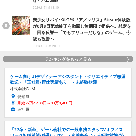
などパロ満載
2026.8.7 Fri 13:30
美少女サバイバルTPS『アノマリス』Steam体験版
が8月9日配信終了を撤回し無期限で提供へ。想定を
上回る反響―「でもフリューだしな」のゲーム、今
後も改善へ
2026.8.8 Sat 20:00
ランキングをもっと見る
ゲーム向けUIデザイナーアシスタント・クリエイティブ志望
歓迎・「正社員/育休実績あり」・未経験歓迎
株式会社GUM
愛知県
月給29万4,400円～43万4,400円
正社員
「27卒・新卒」ゲーム会社での一般事務スタッフ/オフィス
ワーク転職希望/残業ほぼなし・定着率高い・未経験歓迎/渋