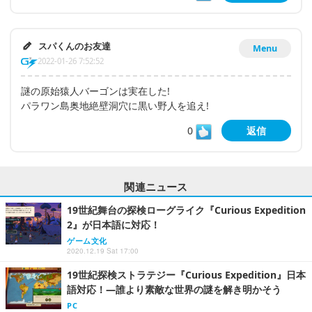
スパくんのお友達
Menu
2022-01-26 7:52:52
謎の原始猿人バーゴンは実在した!
パラワン島奥地絶壁洞穴に黒い野人を追え!
0
返信
関連ニュース
19世紀舞台の探検ローグライク『Curious Expedition
2』が日本語に対応！
ゲーム文化
2020.12.19 Sat 17:00
19世紀探検ストラテジー『Curious Expedition』日本
語対応！―誰より素敵な世界の謎を解き明かそう
PC