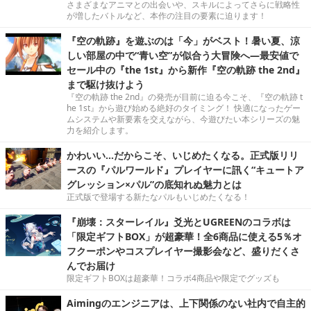
さまざまなアニマとの出会いや、スキルによってさらに戦略性
が増したバトルなど、本作の注目の要素に迫ります！
『空の軌跡』を遊ぶのは「今」がベスト！暑い夏、涼
しい部屋の中で“青い空”が似合う大冒険へ―最安値で
セール中の『the 1st』から新作『空の軌跡 the 2nd』
まで駆け抜けよう
『空の軌跡 the 2nd』の発売が目前に迫る今こそ、『空の軌跡 t
he 1st』から遊び始める絶好のタイミング！ 快適になったゲー
ムシステムや新要素を交えながら、今遊びたい本シリーズの魅
力を紹介します。
かわいい…だからこそ、いじめたくなる。正式版リリ
ースの『パルワールド』プレイヤーに訊く“キュートア
グレッション×パル”の底知れぬ魅力とは
正式版で登場する新たなパルもいじめたくなる！
『崩壊：スターレイル』爻光とUGREENのコラボは
「限定ギフトBOX」が超豪華！全6商品に使える5％オ
フクーポンやコスプレイヤー撮影会など、盛りだくさ
んでお届け
限定ギフトBOXは超豪華！コラボ4商品や限定でグッズも
Aimingのエンジニアは、上下関係のない社内で自主的