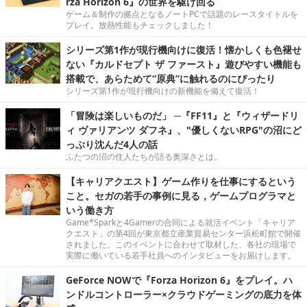
rza Horizon 6』の世界を駆け回る
ゲーム＆制作の拠点となるノートPCで話題のレースタイトルを
プレイ。放熱性能もチェックしました！
シリーズ第1作が現行機向けに復活！懐かしくも色褪せ
ない『カルドセプト ザ ファースト』遊びやすい機能も
搭載で、あらためて“原典”に触れるのにぴったり
シリーズ第1作が現行機向けの新機能を備えて復活！
「冒険は楽しいものだ」 ─『FF11』と『ウィザードリ
ィ ヴァリアンツ ダフネ』、"優しくないRPG"の沼にど
っぷり沈んだ4人の話
ふたつの沼の住人たちが語る奥深さとは。
【キャリアクエスト】ゲーム作りを仕事にするという
こと。セガの若手の事例に見る，ゲームプログラマと
いう働き方
Game*Sparkと4Gamerの合同による就活イベント「キャリア
クエスト」の第4回が東京都立産業貿易センター浜松町館で開催
されました。このイベントに合わせて取材した、各社の現場で
実際に働いている若手社員へのインタビューをお届けします。
GeForce NOWで『Forza Horizon 6』をプレイ。ハ
ンドルコントローラー×クラウドゲーミングの底力を体