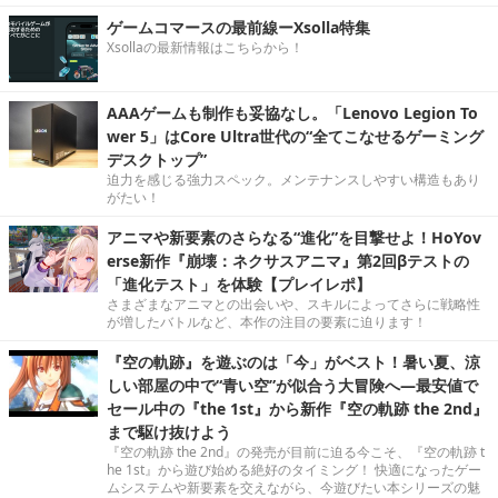
ゲームコマースの最前線ーXsolla特集
Xsollaの最新情報はこちらから！
AAAゲームも制作も妥協なし。「Lenovo Legion To
wer 5」はCore Ultra世代の“全てこなせるゲーミング
デスクトップ”
迫力を感じる強力スペック。メンテナンスしやすい構造もあり
がたい！
アニマや新要素のさらなる“進化”を目撃せよ！HoYov
erse新作『崩壊：ネクサスアニマ』第2回βテストの
「進化テスト」を体験【プレイレポ】
さまざまなアニマとの出会いや、スキルによってさらに戦略性
が増したバトルなど、本作の注目の要素に迫ります！
『空の軌跡』を遊ぶのは「今」がベスト！暑い夏、涼
しい部屋の中で“青い空”が似合う大冒険へ―最安値で
セール中の『the 1st』から新作『空の軌跡 the 2nd』
まで駆け抜けよう
『空の軌跡 the 2nd』の発売が目前に迫る今こそ、『空の軌跡 t
he 1st』から遊び始める絶好のタイミング！ 快適になったゲー
ムシステムや新要素を交えながら、今遊びたい本シリーズの魅