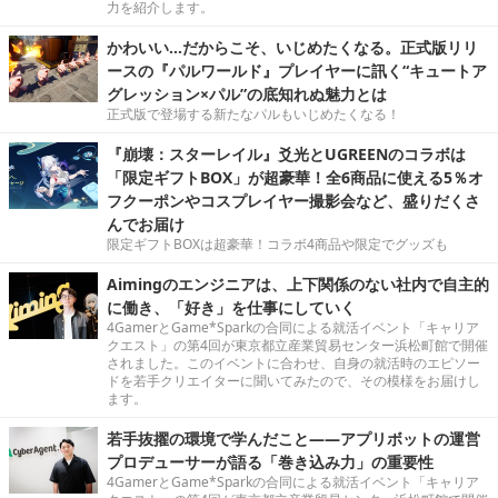
力を紹介します。
かわいい…だからこそ、いじめたくなる。正式版リリ
ースの『パルワールド』プレイヤーに訊く“キュートア
グレッション×パル”の底知れぬ魅力とは
正式版で登場する新たなパルもいじめたくなる！
『崩壊：スターレイル』爻光とUGREENのコラボは
「限定ギフトBOX」が超豪華！全6商品に使える5％オ
フクーポンやコスプレイヤー撮影会など、盛りだくさ
んでお届け
限定ギフトBOXは超豪華！コラボ4商品や限定でグッズも
Aimingのエンジニアは、上下関係のない社内で自主的
に働き、「好き」を仕事にしていく
4GamerとGame*Sparkの合同による就活イベント「キャリア
クエスト」の第4回が東京都立産業貿易センター浜松町館で開催
されました。このイベントに合わせ、自身の就活時のエピソー
ドを若手クリエイターに聞いてみたので、その模様をお届けし
ます。
若手抜擢の環境で学んだこと――アプリボットの運営
プロデューサーが語る「巻き込み力」の重要性
4GamerとGame*Sparkの合同による就活イベント「キャリア