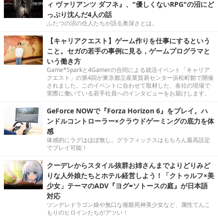
ィ ヴァリアンツ ダフネ』、"優しくないRPG"の沼にど
っぷり沈んだ4人の話
ふたつの沼の住人たちが語る奥深さとは。
【キャリアクエスト】ゲーム作りを仕事にするという
こと。セガの若手の事例に見る，ゲームプログラマと
いう働き方
Game*Sparkと4Gamerの合同による就活イベント「キャリア
クエスト」の第4回が東京都立産業貿易センター浜松町館で開催
されました。このイベントに合わせて取材した、各社の現場で
実際に働いている若手社員へのインタビューをお届けします。
GeForce NOWで『Forza Horizon 6』をプレイ。ハ
ンドルコントローラー×クラウドゲーミングの底力を体
感
体感的にラグはほぼ無し。グラフィックスはもちろん最高設定
でプレイ可能！
クーデレからスタイル抜群お姉さんまでよりどりみど
りな人外娘たちとホテル経営しよう！「クトゥルフ×美
少女」テーマのADV『ヨグ=ソトースの庭』が日本語
対応
ツンデレドラゴン娘や無口な複眼死神美少女など、属性てんこ
もりのヒロインたちがアツい！