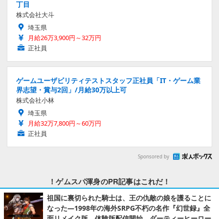
丁目
株式会社大斗
埼玉県
月給26万3,900円～32万円
正社員
ゲームユーザビリティテストスタッフ正社員「IT・ゲーム業
界志望・賞与2回」/月給30万以上可
株式会社小林
埼玉県
月給32万7,800円～60万円
正社員
Sponsored by
！ゲムスパ渾身のPR記事はこれだ！
祖国に裏切られた騎士は、王の仇敵の娘を護ることに
なった―1998年の海外SRPG不朽の名作『幻世録』全
面リメイク版、体験版配信開始。ダーティーヒーロー