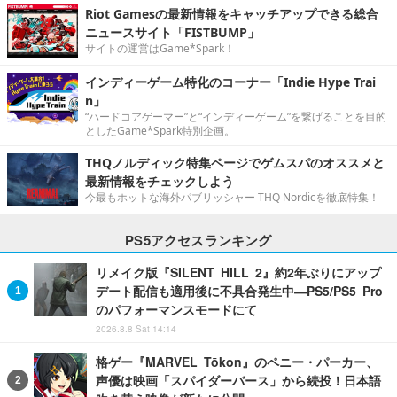
Riot Gamesの最新情報をキャッチアップできる総合
ニュースサイト「FISTBUMP」
サイトの運営はGame*Spark！
インディーゲーム特化のコーナー「Indie Hype Trai
n」
“ハードコアゲーマー”と“インディーゲーム”を繋げることを目的
としたGame*Spark特別企画。
THQノルディック特集ページでゲムスパのオススメと
最新情報をチェックしよう
今最もホットな海外パブリッシャー THQ Nordicを徹底特集！
PS5アクセスランキング
リメイク版『SILENT HILL 2』約2年ぶりにアップ
デート配信も適用後に不具合発生中―PS5/PS5 Pro
のパフォーマンスモードにて
2026.8.8 Sat 14:14
格ゲー『MARVEL Tōkon』のペニー・パーカー、
声優は映画「スパイダーバース」から続投！日本語