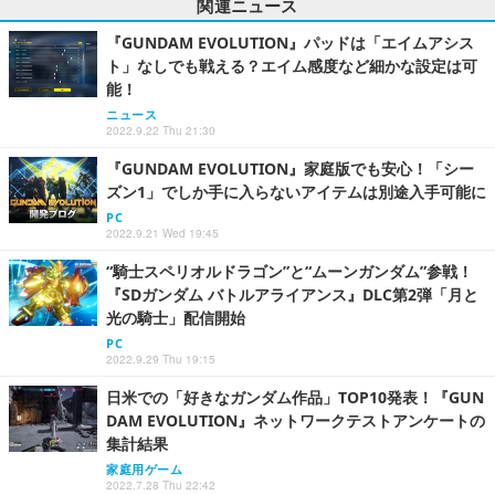
関連ニュース
『GUNDAM EVOLUTION』パッドは「エイムアシス
ト」なしでも戦える？エイム感度など細かな設定は可
能！
ニュース
2022.9.22 Thu 21:30
『GUNDAM EVOLUTION』家庭版でも安心！「シー
ズン1」でしか手に入らないアイテムは別途入手可能に
PC
2022.9.21 Wed 19:45
“騎士スペリオルドラゴン”と“ムーンガンダム”参戦！
『SDガンダム バトルアライアンス』DLC第2弾「月と
光の騎士」配信開始
PC
2022.9.29 Thu 19:15
日米での「好きなガンダム作品」TOP10発表！『GUN
DAM EVOLUTION』ネットワークテストアンケートの
集計結果
家庭用ゲーム
2022.7.28 Thu 22:42