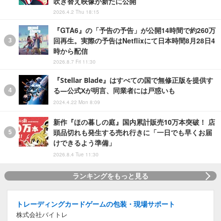
吹き替え映像が新たに公開
2026.4.2 Thu 18:15
『GTA6』の「予告の予告」が公開14時間で約260万
回再生。実際の予告はNetflixにて日本時間8月28日4
時から配信
2026.8.7 Fri 11:30
『Stellar Blade』はすべての国で無修正版を提供す
る―公式Xが明言、同業者には戸惑いも
2024.4.22 Mon 8:09
新作『ほの暮しの庭』国内累計販売10万本突破！ 店
頭品切れも発生する売れ行きに「一日でも早くお届
けできるよう準備」
2026.8.4 Tue 11:30
ランキングをもっと見る
トレーディングカードゲームの包装・現場サポート
株式会社バイトレ