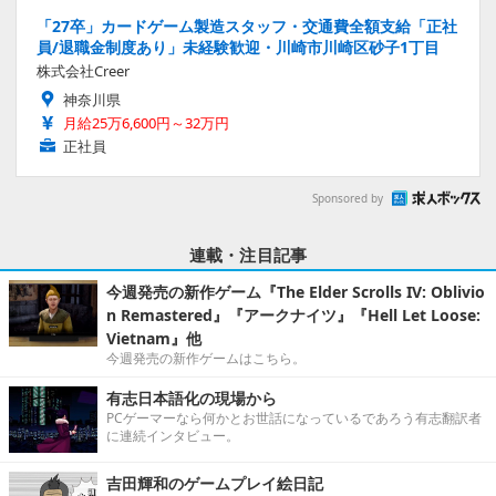
「27卒」カードゲーム製造スタッフ・交通費全額支給「正社
員/退職金制度あり」未経験歓迎・川崎市川崎区砂子1丁目
株式会社Creer
神奈川県
月給25万6,600円～32万円
正社員
Sponsored by
連載・注目記事
今週発売の新作ゲーム『The Elder Scrolls IV: Oblivio
n Remastered』『アークナイツ』『Hell Let Loose:
Vietnam』他
今週発売の新作ゲームはこちら。
有志日本語化の現場から
PCゲーマーなら何かとお世話になっているであろう有志翻訳者
に連続インタビュー。
吉田輝和のゲームプレイ絵日記