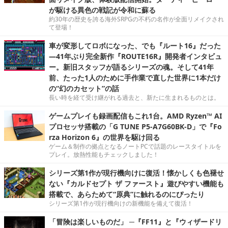
が駆ける異色の戦記が令和に蘇る
約30年の歴史を誇る海外SRPGの不朽の名作が全面リメイクされ
て登場！
車が変形してロボになった、でも『ルート16』だった
―41年ぶり完全新作『ROUTE16R』開発者インタビュ
ー。新旧スタッフが語るシリーズの魂。そして41年
前、たった1人のために手作業で直した世界に1本だけ
の“幻のカセット”の話
長い時を経て受け継がれる過去と、新たに生まれるものとは。
ゲームプレイも録画配信もこれ1台。AMD Ryzen™ AI
プロセッサ搭載の「G TUNE P5-A7G60BK-D」で『Fo
rza Horizon 6』の世界を駆け回る
ゲーム＆制作の拠点となるノートPCで話題のレースタイトルを
プレイ。放熱性能もチェックしました！
シリーズ第1作が現行機向けに復活！懐かしくも色褪せ
ない『カルドセプト ザ ファースト』遊びやすい機能も
搭載で、あらためて“原典”に触れるのにぴったり
シリーズ第1作が現行機向けの新機能を備えて復活！
「冒険は楽しいものだ」 ─『FF11』と『ウィザードリ