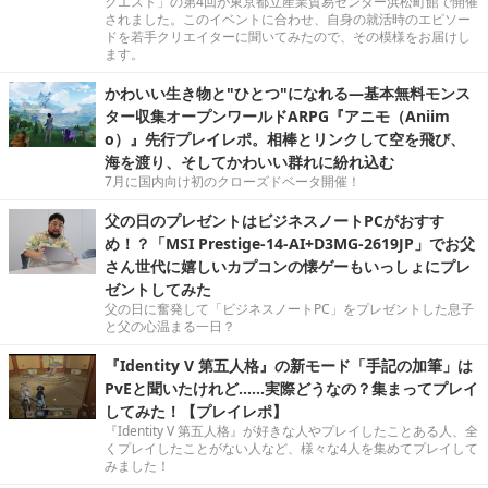
クエスト」の第4回が東京都立産業貿易センター浜松町館で開催
されました。このイベントに合わせ、自身の就活時のエピソー
ドを若手クリエイターに聞いてみたので、その模様をお届けし
ます。
かわいい生き物と"ひとつ"になれる―基本無料モンス
ター収集オープンワールドARPG『アニモ（Aniim
o）』先行プレイレポ。相棒とリンクして空を飛び、
海を渡り、そしてかわいい群れに紛れ込む
7月に国内向け初のクローズドベータ開催！
父の日のプレゼントはビジネスノートPCがおすす
め！？「MSI Prestige-14-AI+D3MG-2619JP」でお父
さん世代に嬉しいカプコンの懐ゲーもいっしょにプレ
ゼントしてみた
父の日に奮発して「ビジネスノートPC」をプレゼントした息子
と父の心温まる一日？
『Identity V 第五人格』の新モード「手記の加筆」は
PvEと聞いたけれど……実際どうなの？集まってプレイ
してみた！【プレイレポ】
『Identity V 第五人格』が好きな人やプレイしたことある人、全
くプレイしたことがない人など、様々な4人を集めてプレイして
みました！