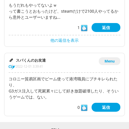
もうだれもやってないよｗ
って書こうとおもったけど、steamだけで2100人やってるか
ら意外とユーザーいますね...
1
返信
他の返信を表示
スパくんのお友達
Menu
2022-12-01 3:39:41
コロニー貿易区画でビーム使って港湾職員にブチキレられた
り、
G3ガス注入して死屍累々にして好き放題破壊したり、そうい
うゲームでは、ない。
0
返信