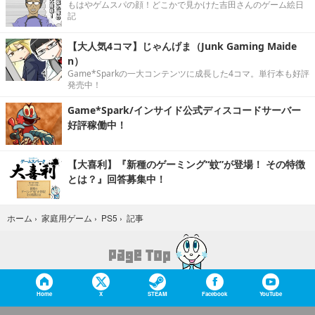
もはやゲムスパの顔！どこかで見かけた吉田さんのゲーム絵日
記
【大人気4コマ】じゃんげま（Junk Gaming Maide
n）
Game*Sparkの一大コンテンツに成長した4コマ。単行本も好評
発売中！
Game*Spark/インサイド公式ディスコードサーバー
好評稼働中！
【大喜利】『新種のゲーミング“蚊”が登場！ その特徴
とは？』回答募集中！
記事
ホーム
›
家庭用ゲーム
›
PS5
›
Home
X
STEAM
Facebook
YouTube