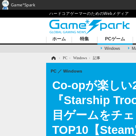
Game*Spark
ハードコアゲーマーのためのWebメディア
ホーム
特集
PCゲーム
Windows
M
ホーム
›
PC
›
Windows
›
記事
PC
Windows
Co-opが楽しい2
『Starship T
目ゲームをチェ
TOP10【Ste