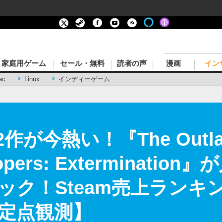
家庭用ゲーム
セール・無料
読者の声
漫画
イン
ac
Linux
インディーゲーム
作が今熱い！『The Outlast
roopers: Exterminat
ック！Steam売上ランキ
am定点観測】