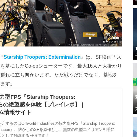
『
Starship Troopers: Extermination
』は、SF映画「ス
基にしたCo-opシューターです。最大16人と大掛かり
の群れに立ち向かいます。ただ戦うだけでなく、基地を
います。
『Starship Troopers:
さながらの絶望感を体験【プレイレポ】 |
ゲーム情報サイト
するのはOffworld Industriesの協力型FPS『Starship Troopers:
rmination』。懐かしのSFを原作とし、無数の虫型エイリアン相手に
兵として対峙するFPSです！