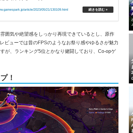
ww.gamespark.jp/article/2023/05/21/130109.html
続きを読む »
の雰囲気や絶望感をしっかり再現できているとし、原作
mレビューでは昔のFPSのようなお祭り感やゆるさが魅力
が、ランキング5位とかなり健闘しており、Co-opゲ
ップ！