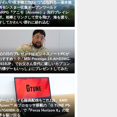
かわいい生き物と"ひとつ"になれる―基本無
料モンスター収集オープンワールド
ARPG『アニモ（Aniimo）』先行プレイレ
ポ。相棒とリンクして空を飛び、海を渡り、
そしてかわいい群れに紛れ込む
父の日のプレゼントはビジネスノートPCが
おすすめ！？「MSI Prestige-14-AI+D3MG-
2619JP」でお父さん世代に嬉しいカプコン
の懐ゲーもいっしょにプレゼントしてみた
ゲームプレイも録画配信もこれ1台。AMD
Ryzen™ AIプロセッサ搭載の「G TUNE P5-
A7G60BK-D」で『Forza Horizon 6』の世
界を駆け回る