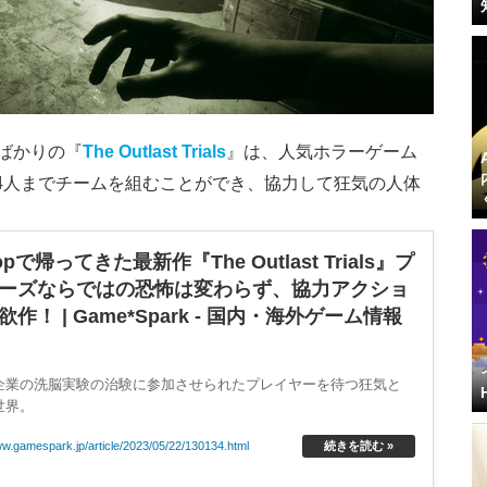
たばかりの『
The Outlast Trials
』は、人気ホラーゲーム
4人までチームを組むことができ、協力して狂気の人体
帰ってきた最新作『The Outlast Trials』プ
ーズならではの恐怖は変わらず、協力アクショ
 | Game*Spark - 国内・海外ゲーム情報
企業の洗脳実験の治験に参加させられたプレイヤーを待つ狂気と
世界。
ww.gamespark.jp/article/2023/05/22/130134.html
続きを読む »