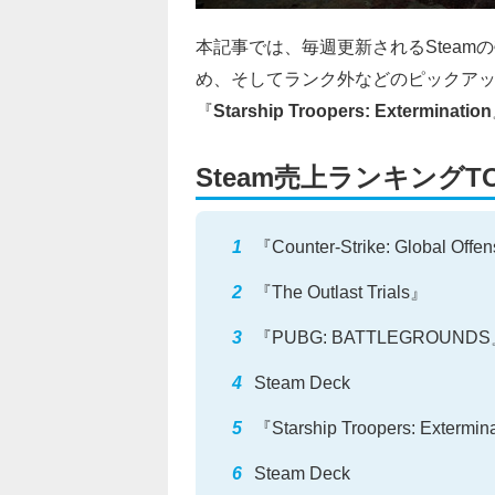
本記事では、毎週更新されるSteam
め、そしてランク外などのピックア
『
Starship Troopers: Extermination
Steam売上ランキングT
『Counter-Strike: Global Offe
『The Outlast Trials』
『PUBG: BATTLEGROUND
Steam Deck
『Starship Troopers: Extermin
Steam Deck