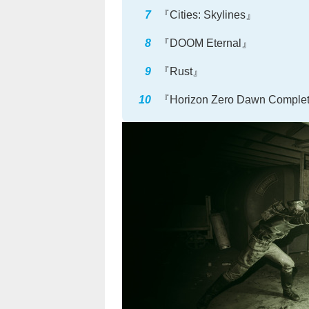
『Cities: Skylines』
『DOOM Eternal』
『Rust』
『Horizon Zero Dawn Complet