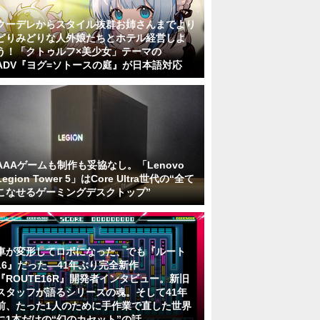
クーデレからスタイル抜群お姉さんまでより
どりみどりな人外娘たちとホテル経営しよ
う！「クトゥルフ×美少女」テーマの
ADV『ヨグ=ソトースの庭』が日本語対応
AAAゲームも制作も妥協なし。「Lenovo
Legion Tower 5」はCore Ultra世代の“全て
こなせるゲーミングデスクトップ”
車が変形してロボになった、でも『ルート
16』だった―41年ぶり完全新作
『ROUTE16R』開発者インタビュー。新旧
スタッフが語るシリーズの魂。そして41年
前、たった1人のために手作業で直した世界
に1本だけの“幻のカセット”の話