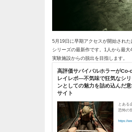
5月19日に早期アクセスが開始され
シリーズの最新作です。1人から最大
実験施設からの脱出を目指します。
高評価サバイバルホラーがCo-opで
レイレポ―不気味で狂気なシリ
ンとしての魅力を詰め込んだ意欲作！
サイト
とある
恐怖の
https://w