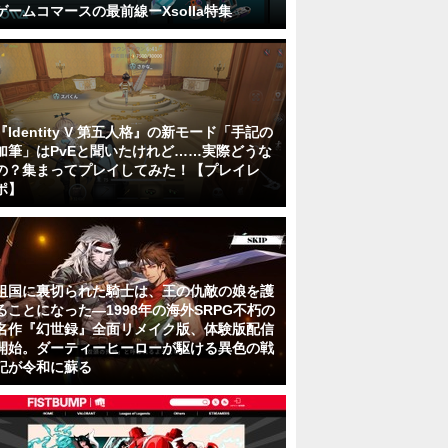
ゲームコマースの最前線ーXsolla特集
『Identity V 第五人格』の新モード「手記の
加筆」はPvEと聞いたけれど……実際どうな
の？集まってプレイしてみた！【プレイレ
ポ】
祖国に裏切られた騎士は、王の仇敵の娘を護
ることになった―1998年の海外SRPG不朽の
名作『幻世録』全面リメイク版、体験版配信
開始。ダーティーヒーローが駆ける異色の戦
記が令和に蘇る