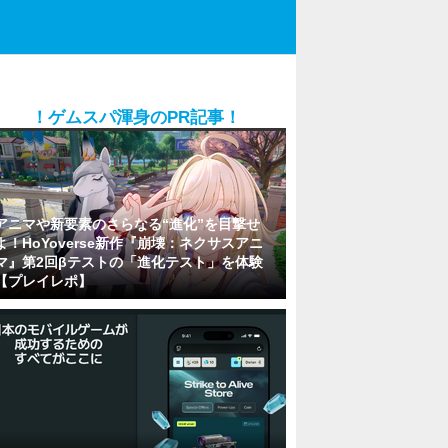
！ゲムスパ渾身のPR記事！
アニマや新要素のさらなる“進化”を目撃せ
よ！HoYoverse新作『崩壊：ネクサスアニ
マ』第2回βテストの「進化テスト」を体験
【プレイレポ】