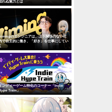
知れぬ魅力とは
Aimingのエンジニアは、上下関係のない社
内で自主的に働き、「好き」を仕事にしてい
く
インディーゲーム特化のコーナー「Indie
Hype Train」