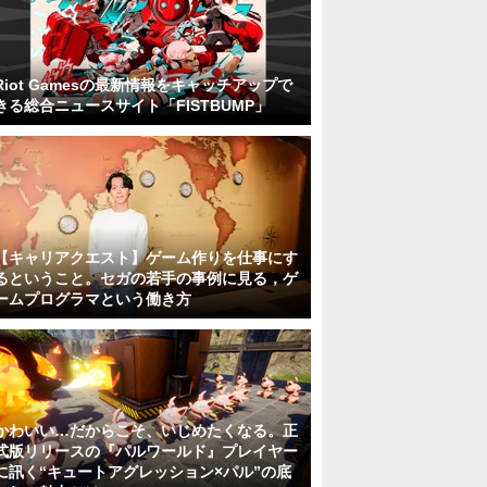
Riot Gamesの最新情報をキャッチアップで
きる総合ニュースサイト「FISTBUMP」
【キャリアクエスト】ゲーム作りを仕事にす
るということ。セガの若手の事例に見る，ゲ
ームプログラマという働き方
かわいい…だからこそ、いじめたくなる。正
式版リリースの『パルワールド』プレイヤー
に訊く“キュートアグレッション×パル”の底