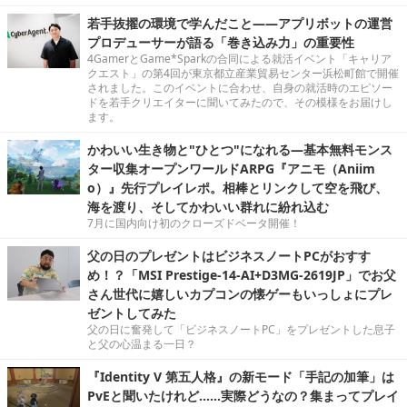
に働き、「好き」を仕事にしていく
4GamerとGame*Sparkの合同による就活イベント「キャリア
クエスト」の第4回が東京都立産業貿易センター浜松町館で開催
されました。このイベントに合わせ、自身の就活時のエピソー
ドを若手クリエイターに聞いてみたので、その模様をお届けし
ます。
若手抜擢の環境で学んだこと――アプリボットの運営
プロデューサーが語る「巻き込み力」の重要性
4GamerとGame*Sparkの合同による就活イベント「キャリア
クエスト」の第4回が東京都立産業貿易センター浜松町館で開催
されました。このイベントに合わせ、自身の就活時のエピソー
ドを若手クリエイターに聞いてみたので、その模様をお届けし
ます。
かわいい生き物と"ひとつ"になれる―基本無料モンス
ター収集オープンワールドARPG『アニモ（Aniim
o）』先行プレイレポ。相棒とリンクして空を飛び、
海を渡り、そしてかわいい群れに紛れ込む
7月に国内向け初のクローズドベータ開催！
父の日のプレゼントはビジネスノートPCがおすす
め！？「MSI Prestige-14-AI+D3MG-2619JP」でお父
さん世代に嬉しいカプコンの懐ゲーもいっしょにプレ
ゼントしてみた