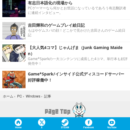
今週発売の新作ゲーム『Beast of Reincarnation』
『MARVEL Tōkon: Fighting Souls』『ファイナルフ
ァンタジーXIV』他
今週発売の新作ゲームはこちら。
有志日本語化の現場から
PCゲーマーなら何かとお世話になっているであろう有志翻訳者
に連続インタビュー。
吉田輝和のゲームプレイ絵日記
もはやゲムスパの顔！どこかで見かけた吉田さんのゲーム絵日
記
【大人気4コマ】じゃんげま（Junk Gaming Maide
n）
Game*Sparkの一大コンテンツに成長した4コマ。単行本も好評
発売中！
Game*Spark/インサイド公式ディスコードサーバー
好評稼働中！
記事
ホーム
›
PC
›
Windows
›