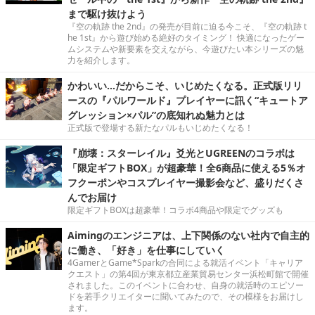
が増したバトルなど、本作の注目の要素に迫ります！
『空の軌跡』を遊ぶのは「今」がベスト！暑い夏、涼
しい部屋の中で“青い空”が似合う大冒険へ―最安値で
セール中の『the 1st』から新作『空の軌跡 the 2nd』
まで駆け抜けよう
『空の軌跡 the 2nd』の発売が目前に迫る今こそ、『空の軌跡 t
he 1st』から遊び始める絶好のタイミング！ 快適になったゲー
ムシステムや新要素を交えながら、今遊びたい本シリーズの魅
力を紹介します。
かわいい…だからこそ、いじめたくなる。正式版リリ
ースの『パルワールド』プレイヤーに訊く“キュートア
グレッション×パル”の底知れぬ魅力とは
正式版で登場する新たなパルもいじめたくなる！
『崩壊：スターレイル』爻光とUGREENのコラボは
「限定ギフトBOX」が超豪華！全6商品に使える5％オ
フクーポンやコスプレイヤー撮影会など、盛りだくさ
んでお届け
限定ギフトBOXは超豪華！コラボ4商品や限定でグッズも
Aimingのエンジニアは、上下関係のない社内で自主的