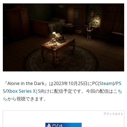
『Alone in the Dark』は2023年10月25日にPC(
Steam
)/
PS
5
/
Xbox Series X|S
向けに配信予定です。今回の配信は
こち
ら
から視聴できます。