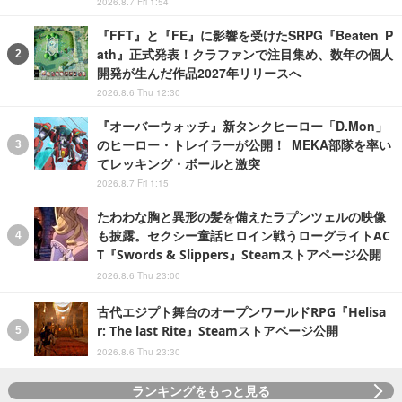
『ゴーストリコン ワイルドランズ』無料アプデ「L
ast Rites」配信。PS5/Xbox Series X/S/PCにて4
K解像度および60fps対応―新作の開発も発表
2026.8.7 Fri 1:54
『FFT』と『FE』に影響を受けたSRPG『Beaten P
ath』正式発表！クラファンで注目集め、数年の個人
開発が生んだ作品2027年リリースへ
2026.8.6 Thu 12:30
『オーバーウォッチ』新タンクヒーロー「D.Mon」
のヒーロー・トレイラーが公開！ MEKA部隊を率い
てレッキング・ボールと激突
2026.8.7 Fri 1:15
たわわな胸と異形の髪を備えたラプンツェルの映像
も披露。セクシー童話ヒロイン戦うローグライトAC
T『Swords & Slippers』Steamストアページ公開
2026.8.6 Thu 23:00
古代エジプト舞台のオープンワールドRPG『Helisa