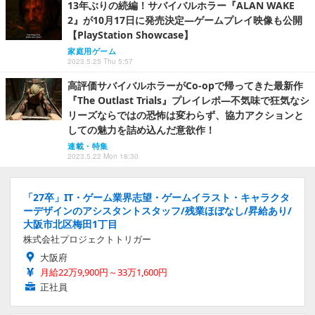
ゥルフ神話をテーマにした名作のリ・イマジネーショ
ン版【THQ Nordic デジタルショーケース2022】
PC
2022.8.13 Sat 4:45
13年ぶりの続編！サバイバルホラー『ALAN WAKE
2』が10月17日に発売決定―ゲームプレイ映像も公開
【PlayStation Showcase】
家庭用ゲーム
2023.5.25 Thu 5:57
高評価サバイバルホラーがCo-opで帰ってきた最新作
『The Outlast Trials』プレイレポ―不気味で狂気なシ
リーズならではの恐怖は変わらず、協力アクションと
しての魅力を詰め込んだ意欲作！
連載・特集
2023.5.22 Mon 18:30
「27卒」IT・ゲーム業界志望・ゲームイラスト・キャラクタ
ーデザインのアシスタントスタッフ/残業ほぼなし/昇給あり/
大阪市北区梅田1丁目
株式会社プロジェクトトリガー