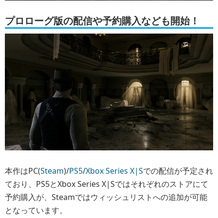
プロローグ版の配信や予約購入なども開始！
本作はPC(
Steam
)/
PS5
/
Xbox Series X|S
での配信が予定され
ており、PS5とXbox Series X|Sではそれぞれのストアにて
予約購入が、Steamではウィッシュリストへの追加が可能
となっています。