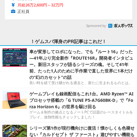
27卒・新卒「趣味を仕事に」ゲームスクリプター/ゲーム内
の挙動制御/未経験歓迎/賞与年2回
株式会社キソシン
神奈川県
月給26万2,600円～32万円
正社員
Sponsored by
！ゲムスパ渾身のPR記事はこれだ！
車が変形してロボになった、でも『ルート16』だった
―41年ぶり完全新作『ROUTE16R』開発者インタビュ
ー。新旧スタッフが語るシリーズの魂。そして41年
前、たった1人のために手作業で直した世界に1本だけ
の“幻のカセット”の話
長い時を経て受け継がれる過去と、新たに生まれるものとは。
ゲームプレイも録画配信もこれ1台。AMD Ryzen™ AI
プロセッサ搭載の「G TUNE P5-A7G60BK-D」で『Fo
rza Horizon 6』の世界を駆け回る