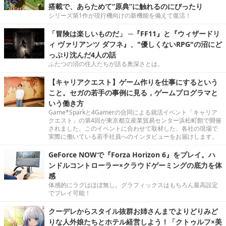
ゲーム＆制作の拠点となるノートPCで話題のレースタイトルを
プレイ。放熱性能もチェックしました！
シリーズ第1作が現行機向けに復活！懐かしくも色褪せ
ない『カルドセプト ザ ファースト』遊びやすい機能も
搭載で、あらためて“原典”に触れるのにぴったり
シリーズ第1作が現行機向けの新機能を備えて復活！
「冒険は楽しいものだ」 ─『FF11』と『ウィザードリ
ィ ヴァリアンツ ダフネ』、"優しくないRPG"の沼にど
っぷり沈んだ4人の話
ふたつの沼の住人たちが語る奥深さとは。
【キャリアクエスト】ゲーム作りを仕事にするという
こと。セガの若手の事例に見る，ゲームプログラマと
いう働き方
Game*Sparkと4Gamerの合同による就活イベント「キャリア
クエスト」の第4回が東京都立産業貿易センター浜松町館で開催
されました。このイベントに合わせて取材した、各社の現場で
実際に働いている若手社員へのインタビューをお届けします。
GeForce NOWで『Forza Horizon 6』をプレイ。ハ
ンドルコントローラー×クラウドゲーミングの底力を体
感