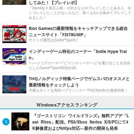
父の日に奮発して「ビジネスノートPC」をプレゼントした息子
と父の心温まる一日？
『Identity V 第五人格』の新モード「手記の加筆」は
PvEと聞いたけれど……実際どうなの？集まってプレイ
してみた！【プレイレポ】
『Identity V 第五人格』が好きな人やプレイしたことある人、全
くプレイしたことがない人など、様々な4人を集めてプレイして
みました！
Riot Gamesの最新情報をキャッチアップできる総合
ニュースサイト「FISTBUMP」
サイトの運営はGame*Spark！
インディーゲーム特化のコーナー「Indie Hype Trai
n」
“ハードコアゲーマー”と“インディーゲーム”を繋げることを目的
としたGame*Spark特別企画。
THQノルディック特集ページでゲムスパのオススメと
最新情報をチェックしよう
今最もホットな海外パブリッシャー THQ Nordicを徹底特集！
Windowsアクセスランキング