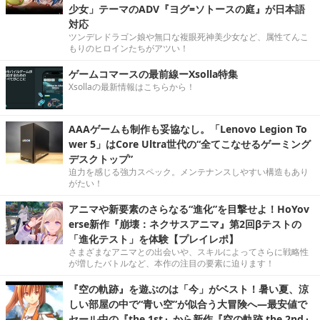
体感的にラグはほぼ無し。グラフィックスはもちろん最高設定
でプレイ可能！
クーデレからスタイル抜群お姉さんまでよりどりみど
りな人外娘たちとホテル経営しよう！「クトゥルフ×美
少女」テーマのADV『ヨグ=ソトースの庭』が日本語
対応
ツンデレドラゴン娘や無口な複眼死神美少女など、属性てんこ
もりのヒロインたちがアツい！
ゲームコマースの最前線ーXsolla特集
Xsollaの最新情報はこちらから！
AAAゲームも制作も妥協なし。「Lenovo Legion To
wer 5」はCore Ultra世代の“全てこなせるゲーミング
デスクトップ”
迫力を感じる強力スペック。メンテナンスしやすい構造もあり
がたい！
アニマや新要素のさらなる“進化”を目撃せよ！HoYov
erse新作『崩壊：ネクサスアニマ』第2回βテストの
「進化テスト」を体験【プレイレポ】
さまざまなアニマとの出会いや、スキルによってさらに戦略性