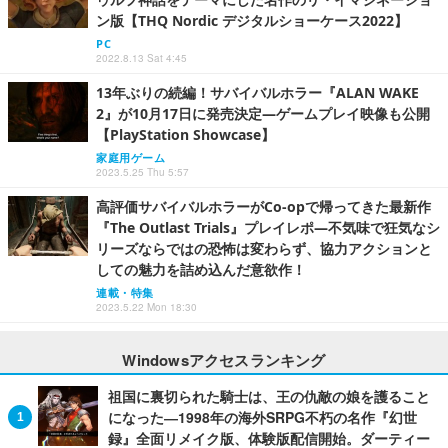
ン版【THQ Nordic デジタルショーケース2022】
PC
2022.8.13 Sat 4:45
13年ぶりの続編！サバイバルホラー『ALAN WAKE
2』が10月17日に発売決定―ゲームプレイ映像も公開
【PlayStation Showcase】
家庭用ゲーム
2023.5.25 Thu 5:57
高評価サバイバルホラーがCo-opで帰ってきた最新作
『The Outlast Trials』プレイレポ―不気味で狂気なシ
リーズならではの恐怖は変わらず、協力アクションと
しての魅力を詰め込んだ意欲作！
連載・特集
2023.5.22 Mon 18:30
Windowsアクセスランキング
祖国に裏切られた騎士は、王の仇敵の娘を護ること
になった―1998年の海外SRPG不朽の名作『幻世
録』全面リメイク版、体験版配信開始。ダーティー