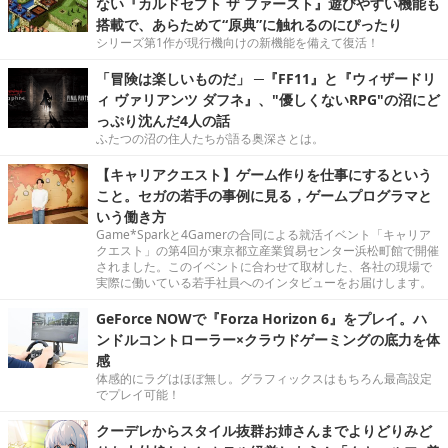
ない『カルドセプト ザ ファースト』遊びやすい機能も
搭載で、あらためて“原典”に触れるのにぴったり
シリーズ第1作が現行機向けの新機能を備えて復活！
「冒険は楽しいものだ」 ─『FF11』と『ウィザードリ
ィ ヴァリアンツ ダフネ』、"優しくないRPG"の沼にど
っぷり沈んだ4人の話
ふたつの沼の住人たちが語る奥深さとは。
【キャリアクエスト】ゲーム作りを仕事にするという
こと。セガの若手の事例に見る，ゲームプログラマと
いう働き方
Game*Sparkと4Gamerの合同による就活イベント「キャリア
クエスト」の第4回が東京都立産業貿易センター浜松町館で開催
されました。このイベントに合わせて取材した、各社の現場で
実際に働いている若手社員へのインタビューをお届けします。
GeForce NOWで『Forza Horizon 6』をプレイ。ハ
ンドルコントローラー×クラウドゲーミングの底力を体
感
体感的にラグはほぼ無し。グラフィックスはもちろん最高設定
でプレイ可能！
クーデレからスタイル抜群お姉さんまでよりどりみど