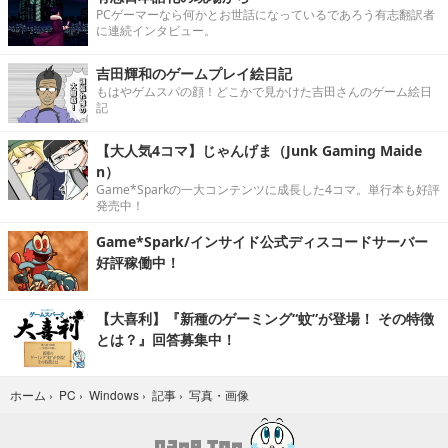
PCゲーマーなら何かとお世話になっているであろう有志翻訳者
に連続インタビュー。
吉田輝和のゲームプレイ絵日記
もはやゲムスパの顔！どこかで見かけた吉田さんのゲーム絵日
記
【大人気4コマ】じゃんげま（Junk Gaming Maide
n）
Game*Sparkの一大コンテンツに成長した4コマ。単行本も好評
発売中！
Game*Spark/インサイド公式ディスコードサーバー
好評稼働中！
【大喜利】『新種のゲーミング“蚊”が登場！ その特徴
とは？』回答募集中！
写真・画像
ホーム
›
PC
›
Windows
›
記事
›