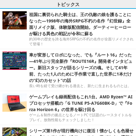
トピックス
祖国に裏切られた騎士は、王の仇敵の娘を護ることに
なった―1998年の海外SRPG不朽の名作『幻世録』全
面リメイク版、体験版配信開始。ダーティーヒーロー
が駆ける異色の戦記が令和に蘇る
約30年の歴史を誇る海外SRPGの不朽の名作が全面リメイクされ
て登場！
車が変形してロボになった、でも『ルート16』だった
―41年ぶり完全新作『ROUTE16R』開発者インタビュ
ー。新旧スタッフが語るシリーズの魂。そして41年
前、たった1人のために手作業で直した世界に1本だけ
の“幻のカセット”の話
長い時を経て受け継がれる過去と、新たに生まれるものとは。
ゲームプレイも録画配信もこれ1台。AMD Ryzen™ AI
プロセッサ搭載の「G TUNE P5-A7G60BK-D」で『Fo
rza Horizon 6』の世界を駆け回る
ゲーム＆制作の拠点となるノートPCで話題のレースタイトルを
プレイ。放熱性能もチェックしました！
シリーズ第1作が現行機向けに復活！懐かしくも色褪せ