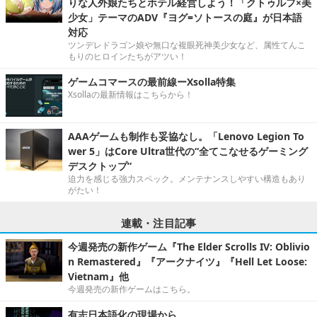
りな人外娘たちとホテル経営しよう！「クトゥルフ×美
少女」テーマのADV『ヨグ=ソトースの庭』が日本語
対応
ツンデレドラゴン娘や無口な複眼死神美少女など、属性てんこ
もりのヒロインたちがアツい！
ゲームコマースの最前線ーXsolla特集
Xsollaの最新情報はこちらから！
AAAゲームも制作も妥協なし。「Lenovo Legion To
wer 5」はCore Ultra世代の“全てこなせるゲーミング
デスクトップ”
迫力を感じる強力スペック。メンテナンスしやすい構造もあり
がたい！
連載・注目記事
今週発売の新作ゲーム『The Elder Scrolls IV: Oblivio
n Remastered』『アークナイツ』『Hell Let Loose:
Vietnam』他
今週発売の新作ゲームはこちら。
有志日本語化の現場から