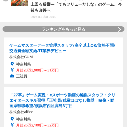
上回る反響―「でもフリューだしな」のゲーム、今
後も改善へ
2026.8.8 Sat 20:00
ランキングをもっと見る
ゲームマスターデータ管理スタッフ/高卒以上OK/資格不問/
交通費全額支給/IT業界デビュー
株式会社GUM
神奈川県
月給20万3,900円～31万円
正社員
「27卒」ゲーム実況・eスポーツ動画の編集スタッフ・クリ
エイタースキル習得「正社員/残業ほぼなし推奨」映像・動
画系転職希望/横浜市西区高島3丁目
株式会社alBee
神奈川県
月給26万2,100円～32万円