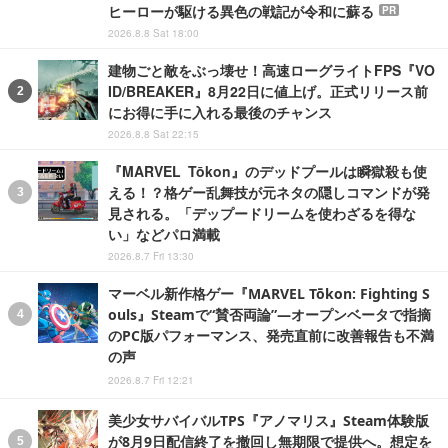
ヒーローが駆ける異色の戦記が令和に蘇る
PR
2026.8.8 Sat 18:00
建物ごと敵をぶっ壊せ！高速ローグライトFPS『VO
ID/BREAKER』8月22日に値上げ。正式リリース前
にお得に手に入れる最後のチャンス
2026.8.8 Sat 22:15
『MARVEL Tōkon』のデッドプールは瞬獄殺も使
える！？格ゲー乱舞技が元ネタの隠しコマンドが発
見される。「デップードリームを使わざるを得な
い」などパロ満載
2026.8.7 Fri 13:30
マーベル新作格ゲー『MARVEL Tōkon: Fighting S
ouls』Steamで“賛否両論”―オープンベータで指摘
のPC版パフォーマンス、発売直前に改善報告も不満
の声
2026.8.7 Fri 12:21
美少女サバイバルTPS『アノマリス』Steam体験版
が8月9日配信終了を撤回し無期限で提供へ。想定を