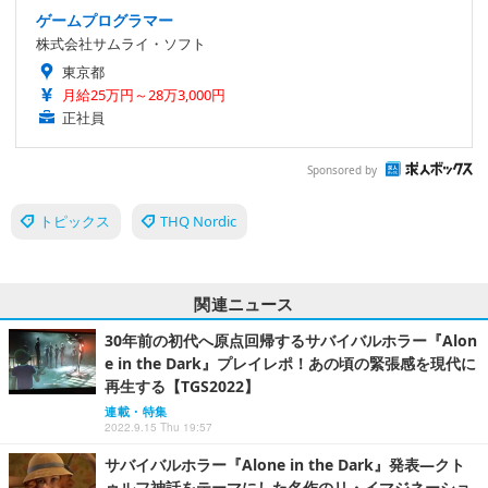
ゲームプログラマー
株式会社サムライ・ソフト
東京都
月給25万円～28万3,000円
正社員
Sponsored by
トピックス
THQ Nordic
関連ニュース
30年前の初代へ原点回帰するサバイバルホラー『Alon
e in the Dark』プレイレポ！あの頃の緊張感を現代に
再生する【TGS2022】
連載・特集
2022.9.15 Thu 19:57
サバイバルホラー『Alone in the Dark』発表―クト
ゥルフ神話をテーマにした名作のリ・イマジネーショ