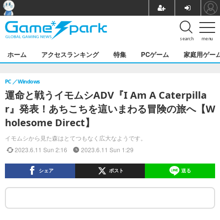
search
menu
ホーム
アクセスランキング
特集
PCゲーム
家庭用ゲー
PC
Windows
運命と戦うイモムシADV『I Am A Caterpilla
r』発表！あちこちを這いまわる冒険の旅へ【W
holesome Direct】
イモムシから見た森はとてつもなく広大なようです。
2023.6.11 Sun 2:16
2023.6.11 Sun 1:29
シェア
ポスト
送る