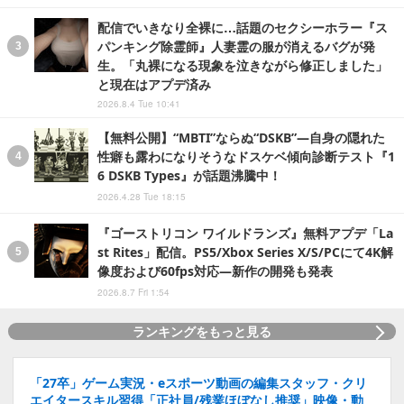
配信でいきなり全裸に…話題のセクシーホラー『ス
パンキング除霊師』人妻霊の服が消えるバグが発
生。「丸裸になる現象を泣きながら修正しました」
と現在はアプデ済み
2026.8.4 Tue 10:41
【無料公開】“MBTI”ならぬ“DSKB”―自身の隠れた
性癖も露わになりそうなドスケベ傾向診断テスト『1
6 DSKB Types』が話題沸騰中！
2026.4.28 Tue 18:15
『ゴーストリコン ワイルドランズ』無料アプデ「La
st Rites」配信。PS5/Xbox Series X/S/PCにて4K解
像度および60fps対応―新作の開発も発表
2026.8.7 Fri 1:54
ランキングをもっと見る
「27卒」ゲーム実況・eスポーツ動画の編集スタッフ・クリ
エイタースキル習得「正社員/残業ほぼなし推奨」映像・動