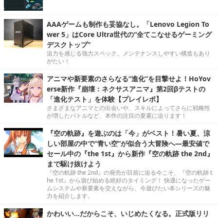
AAAゲームも制作も妥協なし。「Lenovo Legion To
wer 5」はCore Ultra世代の“全てこなせるゲーミング
デスクトップ”
迫力を感じる強力スペック。メンテナンスしやすい構造もあり
がたい！
アニマや新要素のさらなる“進化”を目撃せよ！HoYov
erse新作『崩壊：ネクサスアニマ』第2回βテストの
「進化テスト」を体験【プレイレポ】
さまざまなアニマとの出会いや、スキルによってさらに戦略性
が増したバトルなど、本作の注目の要素に迫ります！
『空の軌跡』を遊ぶのは「今」がベスト！暑い夏、涼
しい部屋の中で“青い空”が似合う大冒険へ―最安値で
セール中の『the 1st』から新作『空の軌跡 the 2nd』
まで駆け抜けよう
『空の軌跡 the 2nd』の発売が目前に迫る今こそ、『空の軌跡 t
he 1st』から遊び始める絶好のタイミング！ 快適になったゲー
ムシステムや新要素を交えながら、今遊びたい本シリーズの魅
力を紹介します。
かわいい…だからこそ、いじめたくなる。正式版リリ