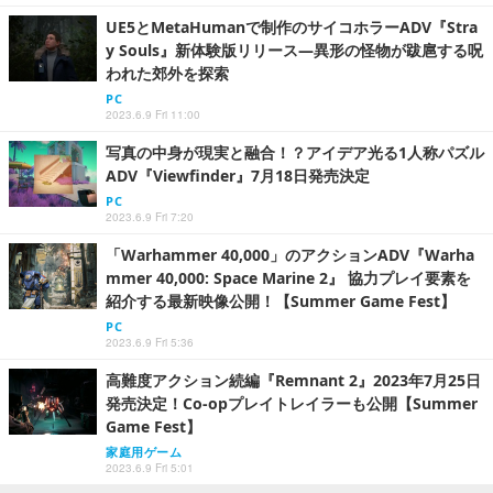
UE5とMetaHumanで制作のサイコホラーADV『Stra
y Souls』新体験版リリース―異形の怪物が跋扈する呪
われた郊外を探索
PC
2023.6.9 Fri 11:00
写真の中身が現実と融合！？アイデア光る1人称パズル
ADV『Viewfinder』7月18日発売決定
PC
2023.6.9 Fri 7:20
「Warhammer 40,000」のアクションADV『Warha
mmer 40,000: Space Marine 2』 協力プレイ要素を
紹介する最新映像公開！【Summer Game Fest】
PC
2023.6.9 Fri 5:36
高難度アクション続編『Remnant 2』2023年7月25日
発売決定！Co-opプレイトレイラーも公開【Summer
Game Fest】
家庭用ゲーム
2023.6.9 Fri 5:01