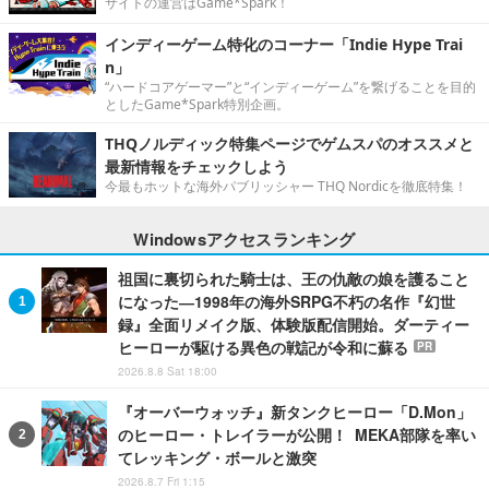
サイトの運営はGame*Spark！
インディーゲーム特化のコーナー「Indie Hype Trai
n」
“ハードコアゲーマー”と“インディーゲーム”を繋げることを目的
としたGame*Spark特別企画。
THQノルディック特集ページでゲムスパのオススメと
最新情報をチェックしよう
今最もホットな海外パブリッシャー THQ Nordicを徹底特集！
Windowsアクセスランキング
祖国に裏切られた騎士は、王の仇敵の娘を護ること
になった―1998年の海外SRPG不朽の名作『幻世
録』全面リメイク版、体験版配信開始。ダーティー
ヒーローが駆ける異色の戦記が令和に蘇る
PR
2026.8.8 Sat 18:00
『オーバーウォッチ』新タンクヒーロー「D.Mon」
のヒーロー・トレイラーが公開！ MEKA部隊を率い
てレッキング・ボールと激突
2026.8.7 Fri 1:15