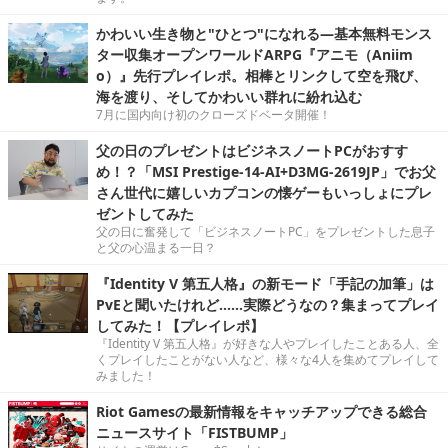
かわいい生き物と"ひとつ"になれる―基本無料モンス
ター収集オープンワールドARPG『アニモ（Aniim
o）』先行プレイレポ。相棒とリンクして空を飛び、
海を渡り、そしてかわいい群れに紛れ込む
7月に国内向け初のクローズドベータ開催！
父の日のプレゼントはビジネスノートPCがおすす
め！？「MSI Prestige-14-AI+D3MG-2619JP」でお父
さん世代に嬉しいカプコンの懐ゲーもいっしょにプレ
ゼントしてみた
父の日に奮発して「ビジネスノートPC」をプレゼントした息子
と父の心温まる一日？
『Identity V 第五人格』の新モード「手記の加筆」は
PvEと聞いたけれど……実際どうなの？集まってプレイ
してみた！【プレイレポ】
『Identity V 第五人格』が好きな人やプレイしたことある人、全
くプレイしたことがない人など、様々な4人を集めてプレイして
みました！
Riot Gamesの最新情報をキャッチアップできる総合
ニュースサイト「FISTBUMP」