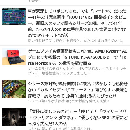
て登場！
車が変形してロボになった、でも『ルート16』だった
―41年ぶり完全新作『ROUTE16R』開発者インタビュ
ー。新旧スタッフが語るシリーズの魂。そして41年
前、たった1人のために手作業で直した世界に1本だけ
の“幻のカセット”の話
長い時を経て受け継がれる過去と、新たに生まれるものとは。
ゲームプレイも録画配信もこれ1台。AMD Ryzen™ AI
プロセッサ搭載の「G TUNE P5-A7G60BK-D」で『Fo
rza Horizon 6』の世界を駆け回る
ゲーム＆制作の拠点となるノートPCで話題のレースタイトルを
プレイ。放熱性能もチェックしました！
シリーズ第1作が現行機向けに復活！懐かしくも色褪せ
ない『カルドセプト ザ ファースト』遊びやすい機能も
搭載で、あらためて“原典”に触れるのにぴったり
シリーズ第1作が現行機向けの新機能を備えて復活！
「冒険は楽しいものだ」 ─『FF11』と『ウィザードリ
ィ ヴァリアンツ ダフネ』、"優しくないRPG"の沼にど
っぷり沈んだ4人の話
ふたつの沼の住人たちが語る奥深さとは。