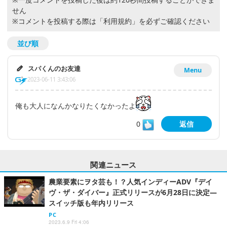
せん
※コメントを投稿する際は
「利用規約」
を必ずご確認ください
並び順
スパくんのお友達
Menu
2023-06-11 3:43:06
俺も大人になんかなりたくなかったよ
0
返信
関連ニュース
農業要素にヲタ芸も！？人気インディーADV『デイ
ヴ・ザ・ダイバー』正式リリースが6月28日に決定―
スイッチ版も年内リリース
PC
2023.6.9 Fri 4:06