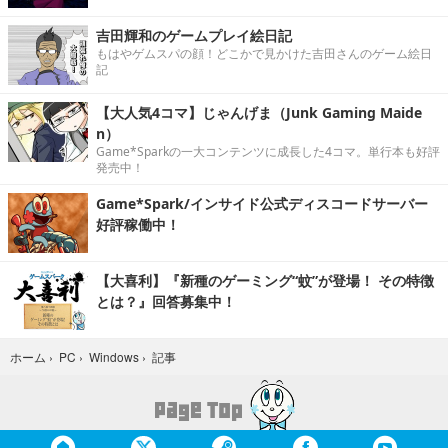
吉田輝和のゲームプレイ絵日記
もはやゲムスパの顔！どこかで見かけた吉田さんのゲーム絵日
記
【大人気4コマ】じゃんげま（Junk Gaming Maide
n）
Game*Sparkの一大コンテンツに成長した4コマ。単行本も好評
発売中！
Game*Spark/インサイド公式ディスコードサーバー
好評稼働中！
【大喜利】『新種のゲーミング“蚊”が登場！ その特徴
とは？』回答募集中！
記事
ホーム
›
PC
›
Windows
›