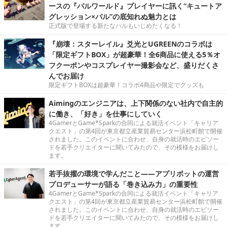
ースの『パルワールド』プレイヤーに訊く“キュートア
グレッション×パル”の底知れぬ魅力とは
正式版で登場する新たなパルもいじめたくなる！
『崩壊：スターレイル』爻光とUGREENのコラボは
「限定ギフトBOX」が超豪華！全6商品に使える5％オ
フクーポンやコスプレイヤー撮影会など、盛りだくさ
んでお届け
限定ギフトBOXは超豪華！コラボ4商品や限定でグッズも
Aimingのエンジニアは、上下関係のない社内で自主的
に働き、「好き」を仕事にしていく
4GamerとGame*Sparkの合同による就活イベント「キャリア
クエスト」の第4回が東京都立産業貿易センター浜松町館で開催
されました。このイベントに合わせ、自身の就活時のエピソー
ドを若手クリエイターに聞いてみたので、その模様をお届けし
ます。
若手抜擢の環境で学んだこと――アプリボットの運営
プロデューサーが語る「巻き込み力」の重要性
4GamerとGame*Sparkの合同による就活イベント「キャリア
クエスト」の第4回が東京都立産業貿易センター浜松町館で開催
されました。このイベントに合わせ、自身の就活時のエピソー
ドを若手クリエイターに聞いてみたので、その模様をお届けし
ます。