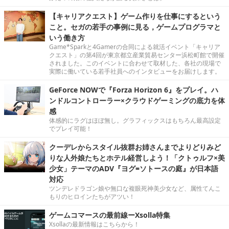
【キャリアクエスト】ゲーム作りを仕事にするという
こと。セガの若手の事例に見る，ゲームプログラマと
いう働き方
Game*Sparkと4Gamerの合同による就活イベント「キャリア
クエスト」の第4回が東京都立産業貿易センター浜松町館で開催
されました。このイベントに合わせて取材した、各社の現場で
実際に働いている若手社員へのインタビューをお届けします。
GeForce NOWで『Forza Horizon 6』をプレイ。ハ
ンドルコントローラー×クラウドゲーミングの底力を体
感
体感的にラグはほぼ無し。グラフィックスはもちろん最高設定
でプレイ可能！
クーデレからスタイル抜群お姉さんまでよりどりみど
りな人外娘たちとホテル経営しよう！「クトゥルフ×美
少女」テーマのADV『ヨグ=ソトースの庭』が日本語
対応
ツンデレドラゴン娘や無口な複眼死神美少女など、属性てんこ
もりのヒロインたちがアツい！
ゲームコマースの最前線ーXsolla特集
Xsollaの最新情報はこちらから！