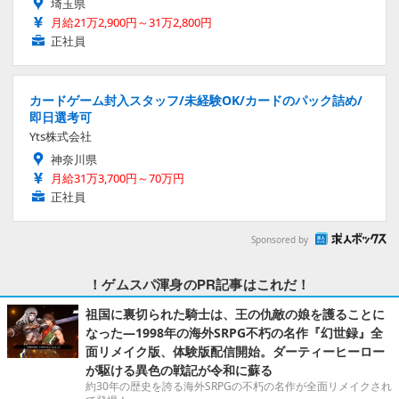
埼玉県
月給21万2,900円～31万2,800円
正社員
カードゲーム封入スタッフ/未経験OK/カードのパック詰め/
即日選考可
Yts株式会社
神奈川県
月給31万3,700円～70万円
正社員
Sponsored by
！ゲムスパ渾身のPR記事はこれだ！
祖国に裏切られた騎士は、王の仇敵の娘を護ることに
なった―1998年の海外SRPG不朽の名作『幻世録』全
面リメイク版、体験版配信開始。ダーティーヒーロー
が駆ける異色の戦記が令和に蘇る
約30年の歴史を誇る海外SRPGの不朽の名作が全面リメイクされ