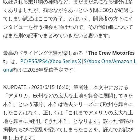
収録される乗り物の種類など、まだまだ気になる部分は多
くありましたが、残念ながらあっという間に30分が経過し
てしまい試遊はここで終了。とはいえ、開発者の方々にイ
ンタビューを行う機会も頂けたので、その他詳細について
はまた別の記事でまとめていきたいと思います。
最高のドライビング体験が楽しめる『
The Crew Motorfes
t
』は、
PC/PS5/PS4/Xbox Series X|S/Xbox One/Amazon L
una
向けに2023年配信予定です。
※UPDATE（2023/6/15 16:40）筆者注：本文中における
「アメリカ、欧州などの広大な土地を舞台に展開してきた
本作」という部分、本作は過去シリーズにて欧州を舞台に
したことはなく、正しくは「これまでアメリカの広大な土
地を舞台に展開してきた本作」となります。誤った情報の
掲載ならびに混乱を招いてしまったことを、謹んでお詫び
申し上げます。