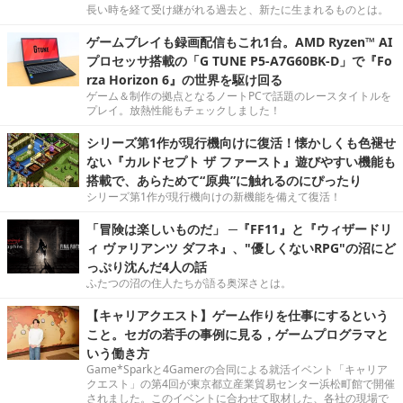
長い時を経て受け継がれる過去と、新たに生まれるものとは。
ゲームプレイも録画配信もこれ1台。AMD Ryzen™ AI
プロセッサ搭載の「G TUNE P5-A7G60BK-D」で『Fo
rza Horizon 6』の世界を駆け回る
ゲーム＆制作の拠点となるノートPCで話題のレースタイトルを
プレイ。放熱性能もチェックしました！
シリーズ第1作が現行機向けに復活！懐かしくも色褪せ
ない『カルドセプト ザ ファースト』遊びやすい機能も
搭載で、あらためて“原典”に触れるのにぴったり
シリーズ第1作が現行機向けの新機能を備えて復活！
「冒険は楽しいものだ」 ─『FF11』と『ウィザードリ
ィ ヴァリアンツ ダフネ』、"優しくないRPG"の沼にど
っぷり沈んだ4人の話
ふたつの沼の住人たちが語る奥深さとは。
【キャリアクエスト】ゲーム作りを仕事にするという
こと。セガの若手の事例に見る，ゲームプログラマと
いう働き方
Game*Sparkと4Gamerの合同による就活イベント「キャリア
クエスト」の第4回が東京都立産業貿易センター浜松町館で開催
されました。このイベントに合わせて取材した、各社の現場で