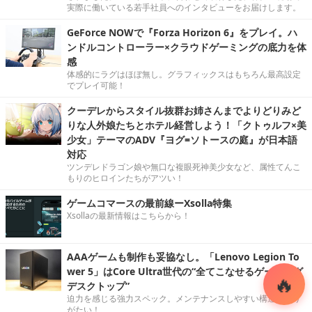
実際に働いている若手社員へのインタビューをお届けします。
GeForce NOWで『Forza Horizon 6』をプレイ。ハ
ンドルコントローラー×クラウドゲーミングの底力を体
感
体感的にラグはほぼ無し。グラフィックスはもちろん最高設定
でプレイ可能！
クーデレからスタイル抜群お姉さんまでよりどりみど
りな人外娘たちとホテル経営しよう！「クトゥルフ×美
少女」テーマのADV『ヨグ=ソトースの庭』が日本語
対応
ツンデレドラゴン娘や無口な複眼死神美少女など、属性てんこ
もりのヒロインたちがアツい！
ゲームコマースの最前線ーXsolla特集
Xsollaの最新情報はこちらから！
AAAゲームも制作も妥協なし。「Lenovo Legion To
wer 5」はCore Ultra世代の“全てこなせるゲーミング
デスクトップ”
迫力を感じる強力スペック。メンテナンスしやすい構造もあり
がたい！