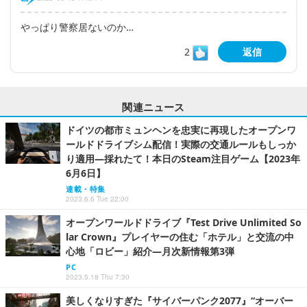
やっぱり警察居ないのか…
2
返信
関連ニュース
ドイツの都市ミュンヘンを忠実に再現したオープンワ
ールドドライブシム配信！実際の交通ルールもしっか
り適用―採れたて！本日のSteam注目ゲーム【2023年
6月6日】
連載・特集
2023.6.6 Tue 22:00
オープンワールドドライブ『Test Drive Unlimited So
lar Crown』プレイヤーの住む「ホテル」と交流の中
心地「ロビー」紹介―月次新情報第3弾
PC
2023.5.18 Thu 7:30
美しくなりすぎた『サイバーパンク2077』“オーバー