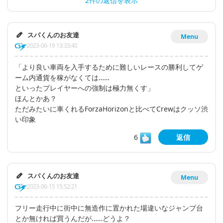
2件の返信を表示
スパくんのお友達
Menu
2023-06-19 13:33:40
「より良い車両を入手するために難しいレースの勝利してゲ
ーム内通貨を稼がなくては……
といったプレイヤーへの強制は極力無くす」
ほんとかあ？
ただみたいに車くれるForzaHorizonと比べてCrewはクッソ渋
い印象
6
返信
スパくんのお友達
Menu
2023-06-15 15:52:21
フリー走行中に街中に無造作に置かれた場違いなジャンプ台
とか無ければ買うんだが……どうよ？