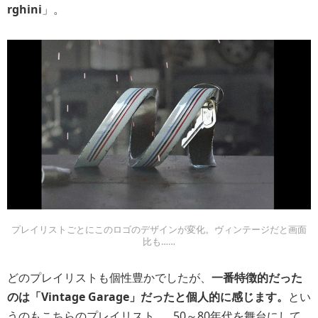
rghini
」。
プレイリストごとにこのロゴのデザインが変化。ヴィンテージだと画面
比も……
どのプレイリストも個性豊かでしたが、
一番特徴的だった
のは「Vintage Garage」だったと個人的に感じます。
とい
うのもこちらのプレイリスト……50～80年代を舞台にして