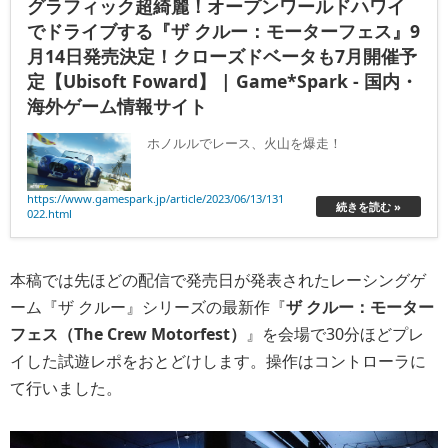
グラフィック超綺麗！オープンワールドハワイ
でドライブする『ザ クルー：モーターフェス』9
月14日発売決定！クローズドベータも7月開催予
定【Ubisoft Foward】 | Game*Spark - 国内・
海外ゲーム情報サイト
ホノルルでレース、火山を爆走！
https://www.gamespark.jp/article/2023/06/13/131
続きを読む »
022.html
本稿では先ほどの配信で発売日が発表されたレーシングゲ
ーム『ザ クルー』シリーズの最新作『
ザ クルー：モーター
フェス（The Crew Motorfest）
』を会場で30分ほどプレ
イした試遊レポをおとどけします。操作はコントローラに
て行いました。