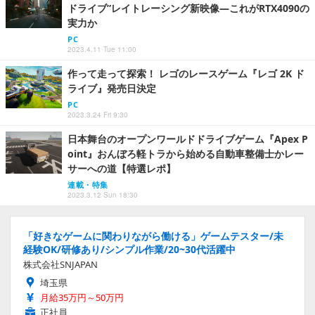
ドライブ”レイトレーシング新映像―これがRTX4090の
実力か
PC
2023.4.11 Tue 11:00
作って走って探索！ レゴのレースゲーム『レゴ 2K ド
ライブ』発売日決定
PC
2023.3.24 Fri 9:30
日本舞台のオープンワールドドライブゲーム『Apex P
oint』おんぼろ軽トラから始める自動車整備士かレー
サーへの道【特選レポ】
連載・特集
2023.3.12 Sun 18:30
「好きなゲームに関わりながら働ける」ゲームテスター/未
経験OK/研修あり/シンプル作業/20~30代活躍中
株式会社SNJAPAN
埼玉県
月給35万円～50万円
正社員