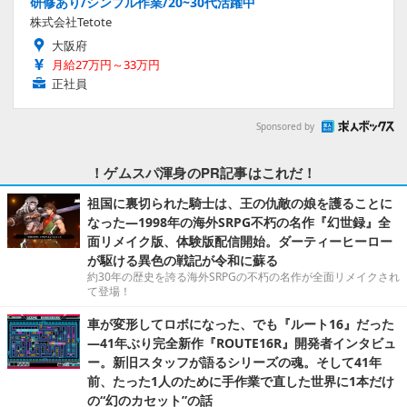
研修あり/シンプル作業/20~30代活躍中
株式会社Tetote
大阪府
月給27万円～33万円
正社員
Sponsored by
！ゲムスパ渾身のPR記事はこれだ！
祖国に裏切られた騎士は、王の仇敵の娘を護ることに
なった―1998年の海外SRPG不朽の名作『幻世録』全
面リメイク版、体験版配信開始。ダーティーヒーロー
が駆ける異色の戦記が令和に蘇る
約30年の歴史を誇る海外SRPGの不朽の名作が全面リメイクされ
て登場！
車が変形してロボになった、でも『ルート16』だった
―41年ぶり完全新作『ROUTE16R』開発者インタビュ
ー。新旧スタッフが語るシリーズの魂。そして41年
前、たった1人のために手作業で直した世界に1本だけ
の“幻のカセット”の話