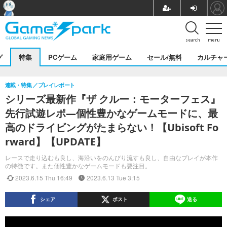
search
menu
グ
特集
PCゲーム
家庭用ゲーム
セール/無料
カルチャ
連載・特集
プレイレポート
シリーズ最新作『ザ クルー：モーターフェス』
先行試遊レポ―個性豊かなゲームモードに、最
高のドライビングがたまらない！【Ubisoft Fo
rward】【UPDATE】
レースで走り込むも良し、海沿いをのんびり流すも良し、自由なプレイが本作
の特徴です。また個性豊かなゲームモードも要注目。
2023.6.15 Thu 16:49
2023.6.13 Tue 3:15
シェア
ポスト
送る