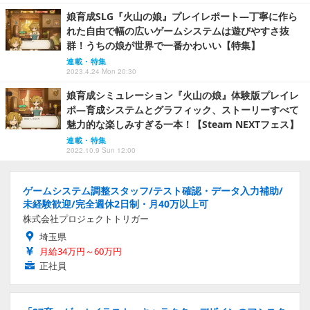
娘育成SLG『火山の娘』プレイレポート―丁寧に作ら
れた自由で幅の広いゲームシステムは遊びやすさ抜
群！うちの娘が世界で一番かわいい【特集】
連載・特集
2023.4.24 Mon 20:30
娘育成シミュレーション『火山の娘』体験版プレイレ
ポ―育成システムとグラフィック、ストーリーすべて
魅力的な楽しみすぎる一本！【Steam NEXTフェス】
連載・特集
2022.10.9 Sun 12:00
ゲームシステム調整スタッフ/テスト確認・データ入力補助/
未経験歓迎/完全週休2日制・月40万以上可
株式会社プロジェクトトリガー
埼玉県
月給34万円～60万円
正社員