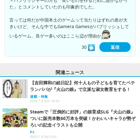
＞パブリッシャーの方も「良いものを作るために急がなかっ
た」とコメントしていたのも印象的でした。
言っては何だが中国本土のゲームって当たりはずれの差が大
きいけど、そんな中でもGamera Gamesがパブリッシュして
いるゲーム、良ゲー多いのはここら辺が理由か
30
返信
関連ニュース
【吉田輝和の絵日記】何十人もの子どもを育てたベテ
ランパパが『火山の娘』で立派な淑女教育をする！
連載・特集
2023.7.9 Sun 19:00
Steamで「圧倒的に好評」の娘育成SLG『火山の娘』
ついに販売本数60万本を突破！かわいいキャラが勢ぞ
ろいの記念イラストも公開
PC
2023.7.8 Sat 0:03