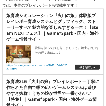
では、本作のプレイレポートも掲載中です！
娘育成シミュレーション『火山の娘』体験版プ
レイレポ―育成システムとグラフィック、スト
ーリーすべて魅力的な楽しみすぎる一本！【Ste
am NEXTフェス】 | Game*Spark - 国内・海外
ゲーム情報サイト
愛情を持って娘を育てましょう。騎士を目指す
その行く末は……？
https://www.gamespark.jp/article/2022/10/09/123
続きを読む »
264.html
娘育成SLG『火山の娘』プレイレポート―丁寧に
作られた自由で幅の広いゲームシステムは遊び
やすさ抜群！うちの娘が世界で一番かわいい
【特集】 | Game*Spark - 国内・海外ゲーム情
報サイト