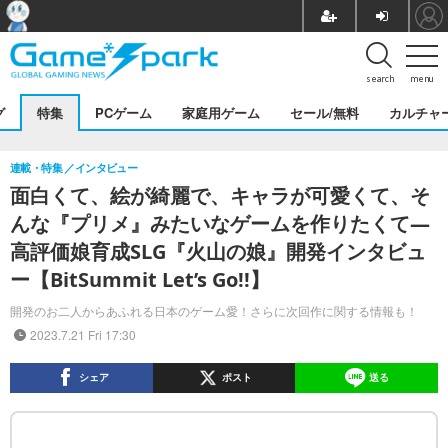
search
menu
グ
特集
PCゲーム
家庭用ゲーム
セール/無料
カルチャ
連載・特集
インタビュー
面白くて、絵が綺麗で、キャラが可愛くて、そ
んな『プリメ』みたいなゲームを作りたくて―
高評価娘育成SLG『火山の娘』開発インタビュ
ー【BitSummit Let’s Go!!】
開発のお二人からあふれる日本のゲーム愛！さらに次回作に関する情報も！
2023.7.21 Fri 17:30
シェア
ポスト
送る