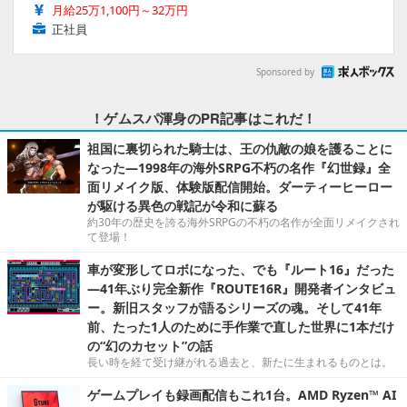
月給25万1,100円～32万円
正社員
Sponsored by
！ゲムスパ渾身のPR記事はこれだ！
祖国に裏切られた騎士は、王の仇敵の娘を護ることに
なった―1998年の海外SRPG不朽の名作『幻世録』全
面リメイク版、体験版配信開始。ダーティーヒーロー
が駆ける異色の戦記が令和に蘇る
約30年の歴史を誇る海外SRPGの不朽の名作が全面リメイクされ
て登場！
車が変形してロボになった、でも『ルート16』だった
―41年ぶり完全新作『ROUTE16R』開発者インタビュ
ー。新旧スタッフが語るシリーズの魂。そして41年
前、たった1人のために手作業で直した世界に1本だけ
の“幻のカセット”の話
長い時を経て受け継がれる過去と、新たに生まれるものとは。
ゲームプレイも録画配信もこれ1台。AMD Ryzen™ AI