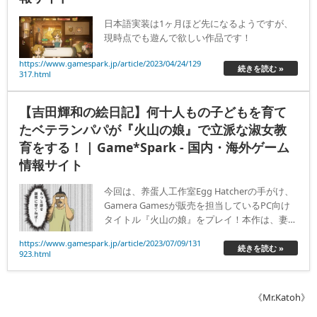
日本語実装は1ヶ月ほど先になるようですが、
現時点でも遊んで欲しい作品です！
https://www.gamespark.jp/article/2023/04/24/129
続きを読む »
317.html
【吉田輝和の絵日記】何十人もの子どもを育て
たベテランパパが『火山の娘』で立派な淑女教
育をする！ | Game*Spark - 国内・海外ゲーム
情報サイト
今回は、养蛋人工作室Egg Hatcherの手がけ、
Gamera Gamesが販売を担当しているPC向け
タイトル『火山の娘』をプレイ！本作は、妻を
亡くした父親が男手一つで娘を育てていく、マ
https://www.gamespark.jp/article/2023/07/09/131
ルチエンディング育成シミュレーションゲーム
続きを読む »
923.html
です。
《Mr.Katoh》