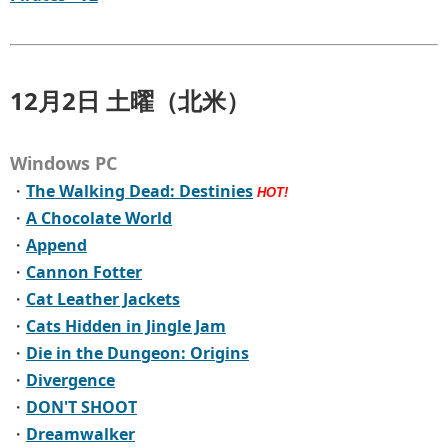
12月2日 土曜（北米）
Windows PC
・
The Walking Dead: Destinies
HOT!
・
A Chocolate World
・
Append
・
Cannon Fotter
・
Cat Leather Jackets
・
Cats Hidden in Jingle Jam
・
Die in the Dungeon: Origins
・
Divergence
・
DON'T SHOOT
・
Dreamwalker