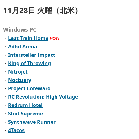
11月28日 火曜（北米）
Windows PC
・
Last Train Home
HOT!
・
Adhd Arena
・
Interstellar Impact
・
King of Throwing
・
Nitrojet
・
Noctuary
・
Project Coreward
・
RC Revolution: High Voltage
・
Redrum Hotel
・
Shot Supreme
・
Synthwave Runner
・
4Tacos