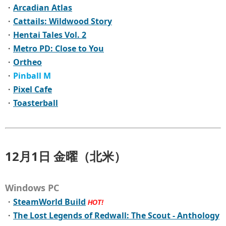
・
Arcadian Atlas
・
Cattails: Wildwood Story
・
Hentai Tales Vol. 2
・
Metro PD: Close to You
・
Ortheo
・
Pinball M
・
Pixel Cafe
・
Toasterball
12月1日 金曜（北米）
Windows PC
・
SteamWorld Build
HOT!
・
The Lost Legends of Redwall: The Scout - Anthology