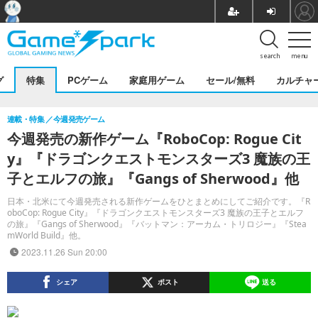
search
menu
グ
特集
PCゲーム
家庭用ゲーム
セール/無料
カルチャ
連載・特集
今週発売ゲーム
今週発売の新作ゲーム『RoboCop: Rogue Cit
y』『ドラゴンクエストモンスターズ3 魔族の王
子とエルフの旅』『Gangs of Sherwood』他
日本・北米にて今週発売される新作ゲームをひとまとめにしてご紹介です。『R
oboCop: Rogue City』『ドラゴンクエストモンスターズ3 魔族の王子とエルフ
の旅』『Gangs of Sherwood』『バットマン：アーカム・トリロジー』『Stea
mWorld Build』他。
2023.11.26 Sun 20:00
シェア
ポスト
送る