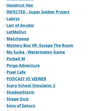
・
Hazelnut Hex
・
INFECTED - Super Soldier Project
・
Labrys
・
Lair of Anubis
・
LetMeOut
・
Matchpoop
・
Mystery Box VR: Escape The Room
・
My Suika - Watermelon Game
・
Pinball M
・
Pingo Adventure
・
Pixel Cafe
・
PODCAST VS VIEWER
・
Scary School Simulator 2
・
ShadowStorm
・
Shape Quiz
・
Sons of Saturn