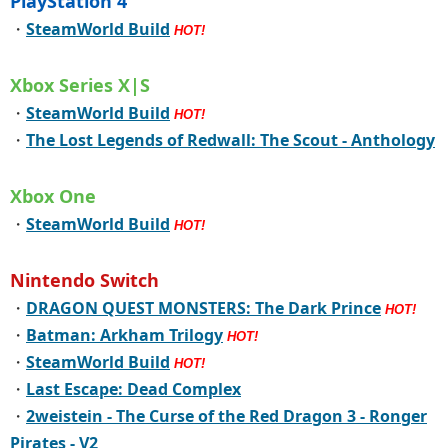
PlayStation 4
・
SteamWorld Build
HOT!
Xbox Series X|S
・
SteamWorld Build
HOT!
・
The Lost Legends of Redwall: The Scout - Anthology
Xbox One
・
SteamWorld Build
HOT!
Nintendo Switch
・
DRAGON QUEST MONSTERS: The Dark Prince
HOT!
・
Batman: Arkham Trilogy
HOT!
・
SteamWorld Build
HOT!
・
Last Escape: Dead Complex
・
2weistein - The Curse of the Red Dragon 3 - Ronger
Pirates - V2