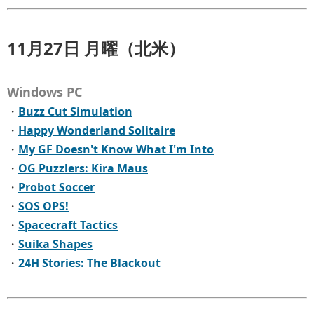
11月27日 月曜（北米）
Windows PC
・
Buzz Cut Simulation
・
Happy Wonderland Solitaire
・
My GF Doesn't Know What I'm Into
・
OG Puzzlers: Kira Maus
・
Probot Soccer
・
SOS OPS!
・
Spacecraft Tactics
・
Suika Shapes
・
24H Stories: The Blackout