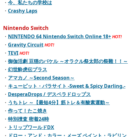
・
今、私たちの学校は
・
Crashy Laps
Nintendo Switch
・
NINTENDO 64 Nintendo Switch Online 18+
HOT!
・
Gravity Circuit
HOT!
・
TEVI
HOT!
・
御伽活劇 豆狸のバケル ～オラクル祭太郎の祭難！！～
・
幻世酔虎伝プラス
・
アマカノ ～Second Season～
・
キューピット・パラサイト -Sweet & Spicy Darling.-
・
DesperaDrops / デスペラドロップス
・
うちトレ ～【最短4分】筋トレ＆有酸素運動～
・
作って！たこ焼き
・
特別捜査 密着24時
・
トリップワールドDX
・
ドロー・アンド・カラー・メーズ ペイント・ラビリン