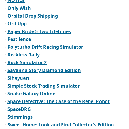
・
NOTICE
・
Only Wish
・
Orbital Drop Shipping
・
Ord-Upp
・
Paper Bride 5 Two Lifetimes
・
Pestilence
・
Polyturbo Drift Racing Simulator
・
Reckless Rally
・
Rock Simulator 2
・
Savanna Story Diamond Edition
・
Siheyuan
・
Simple Stock Trading Simulator
・
Snake Galaxy Online
・
Space Detective: The Case of the Rebel Robot
・
SpaceDRG
・
Stimmings
・
Sweet Home: Look and Find Collector's Edition