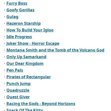
・
Furry Boss
・
Goofy Gorillas
・
Gulag
・
Hazeron Starship
・
How To Build Your Igloo
・
Idle Progress
・
Joker Show - Horror Escape
・
Montana Smith and the Tomb of the Volcano God
・
Only Up Samarkand
・
Our Dear Kingdom
・
Pen Pals
・
Pirates of Rectangular
・
Punch Jump
・
Quadruzzle
・
Quest Giver
・
Racing the Gods - Beyond Horizons
・
Snack Of The Kitty