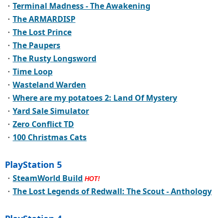
・
Terminal Madness - The Awakening
・
The ARMARDISP
・
The Lost Prince
・
The Paupers
・
The Rusty Longsword
・
Time Loop
・
Wasteland Warden
・
Where are my potatoes 2: Land Of Mystery
・
Yard Sale Simulator
・
Zero Conflict TD
・
100 Christmas Cats
PlayStation 5
・
SteamWorld Build
HOT!
・
The Lost Legends of Redwall: The Scout - Anthology