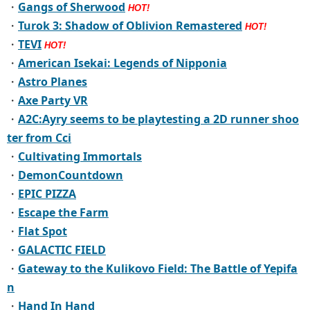
・
Gangs of Sherwood
HOT!
・
Turok 3: Shadow of Oblivion Remastered
HOT!
・
TEVI
HOT!
・
American Isekai: Legends of Nipponia
・
Astro Planes
・
Axe Party VR
・
A2C:Ayry seems to be playtesting a 2D runner shoo
ter from Cci
・
Cultivating Immortals
・
DemonCountdown
・
EPIC PIZZA
・
Escape the Farm
・
Flat Spot
・
GALACTIC FIELD
・
Gateway to the Kulikovo Field: The Battle of Yepifa
n
・
Hand In Hand