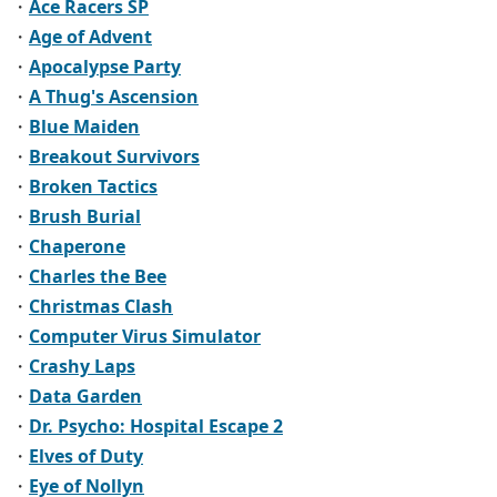
・
Ace Racers SP
・
Age of Advent
・
Apocalypse Party
・
A Thug's Ascension
・
Blue Maiden
・
Breakout Survivors
・
Broken Tactics
・
Brush Burial
・
Chaperone
・
Charles the Bee
・
Christmas Clash
・
Computer Virus Simulator
・
Crashy Laps
・
Data Garden
・
Dr. Psycho: Hospital Escape 2
・
Elves of Duty
・
Eye of Nollyn