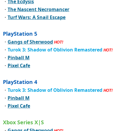
・
The Ecdysis
・
The Nascent Necromancer
・
Turf Wars: A Snail Escape
PlayStation 5
・
Gangs of Sherwood
HOT!
・
Turok 3: Shadow of Oblivion Remastered
HOT!
・
Pinball M
・
Pixel Cafe
PlayStation 4
・
Turok 3: Shadow of Oblivion Remastered
HOT!
・
Pinball M
・
Pixel Cafe
Xbox Series X|S
・
Gangs of Sherwood
HOT!