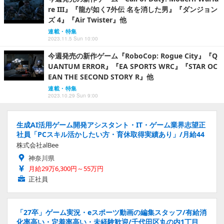
re III』『龍が如く7外伝 名を消した男』『ダンジョン
ズ 4』『Air Twister』他
連載・特集
2023.11.5 Sun 10:00
今週発売の新作ゲーム『RoboCop: Rogue City』『Q
UANTUM ERROR』『EA SPORTS WRC』『STAR OC
EAN THE SECOND STORY R』他
連載・特集
2023.10.29 Sun 9:00
生成AI活用ゲーム開発アシスタント・IT・ゲーム業界志望正
社員「PCスキル活かしたい方・育休取得実績あり」/月給44
株式会社alBee
神奈川県
月給29万6,300円～55万円
正社員
「27卒」ゲーム実況・eスポーツ動画の編集スタッフ/有給消
化率高い・定着率高い・未経験歓迎/千代田区丸の内1丁目