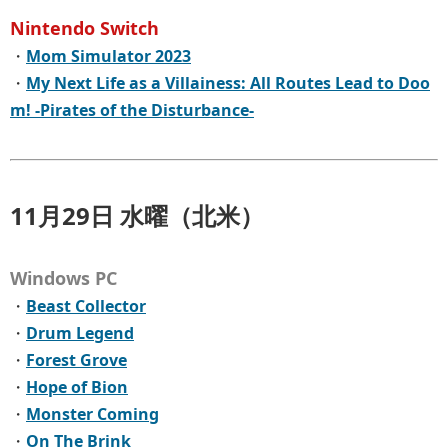
Nintendo Switch
・
Mom Simulator 2023
・
My Next Life as a Villainess: All Routes Lead to Doo
m! -Pirates of the Disturbance-
11月29日 水曜（北米）
Windows PC
・
Beast Collector
・
Drum Legend
・
Forest Grove
・
Hope of Bion
・
Monster Coming
・
On The Brink