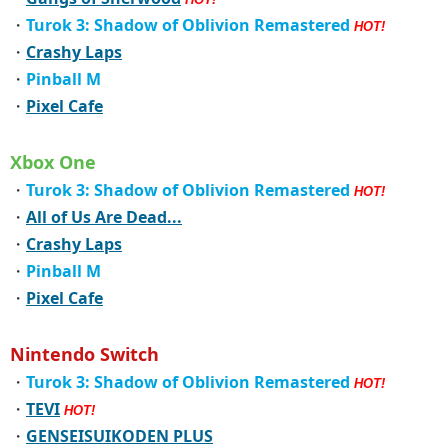
・
Turok 3: Shadow of Oblivion Remastered
HOT!
・
Crashy Laps
・
Pinball M
・
Pixel Cafe
Xbox One
・
Turok 3: Shadow of Oblivion Remastered
HOT!
・
All of Us Are Dead...
・
Crashy Laps
・
Pinball M
・
Pixel Cafe
Nintendo Switch
・
Turok 3: Shadow of Oblivion Remastered
HOT!
・
TEVI
HOT!
・
GENSEISUIKODEN PLUS