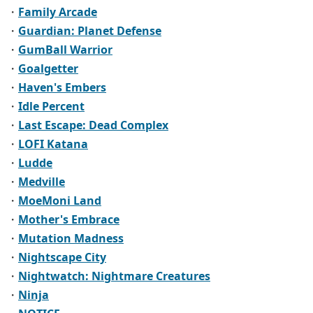
・
Family Arcade
・
Guardian: Planet Defense
・
GumBall Warrior
・
Goalgetter
・
Haven's Embers
・
Idle Percent
・
Last Escape: Dead Complex
・
LOFI Katana
・
Ludde
・
Medville
・
MoeMoni Land
・
Mother's Embrace
・
Mutation Madness
・
Nightscape City
・
Nightwatch: Nightmare Creatures
・
Ninja