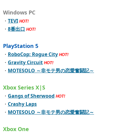
Windows PC
・
TEVI
HOT!
・
8番出口
HOT!
PlayStation 5
・
RoboCop: Rogue City
HOT!
・
Gravity Circuit
HOT!
・
MOTESOLO ～非モテ男の恋愛奮闘記～
Xbox Series X|S
・
Gangs of Sherwood
HOT!
・
Crashy Laps
・
MOTESOLO ～非モテ男の恋愛奮闘記～
Xbox One