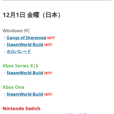
12月1日 金曜（日本）
Windows PC
・
Gangs of Sherwood
HOT!
・
SteamWorld Build
HOT!
・
ホロパレード
Xbox Series X|S
・
SteamWorld Build
HOT!
Xbox One
・
SteamWorld Build
HOT!
Nintendo Switch