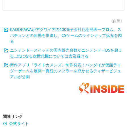
《白黒》
KADOKAWAがアクワイアの100%子会社化を発表―フロム、ス
パチュンとの連携を推進し、CSゲームのラインナップ拡充を図
る
ニンテンドースイッチの国内販売台数がニンテンドーDSを超え
る…気になる次世代機については言及避ける
新作アプリ『ライドカメンズ』制作発表！バンダイが仮面ライ
ダーゲームを展開ー真紅のマフラーを靡かせるティザービジュ
アルが公開
関連リンク
公式サイト