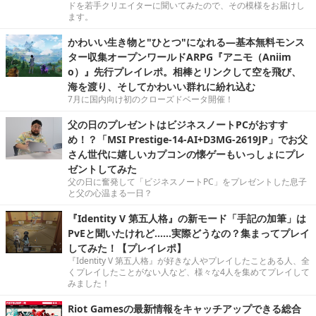
ドを若手クリエイターに聞いてみたので、その模様をお届けし
ます。
かわいい生き物と"ひとつ"になれる―基本無料モンス
ター収集オープンワールドARPG『アニモ（Aniim
o）』先行プレイレポ。相棒とリンクして空を飛び、
海を渡り、そしてかわいい群れに紛れ込む
7月に国内向け初のクローズドベータ開催！
父の日のプレゼントはビジネスノートPCがおすす
め！？「MSI Prestige-14-AI+D3MG-2619JP」でお父
さん世代に嬉しいカプコンの懐ゲーもいっしょにプレ
ゼントしてみた
父の日に奮発して「ビジネスノートPC」をプレゼントした息子
と父の心温まる一日？
『Identity V 第五人格』の新モード「手記の加筆」は
PvEと聞いたけれど……実際どうなの？集まってプレイ
してみた！【プレイレポ】
『Identity V 第五人格』が好きな人やプレイしたことある人、全
くプレイしたことがない人など、様々な4人を集めてプレイして
みました！
Riot Gamesの最新情報をキャッチアップできる総合