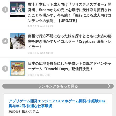
数十万本ヒット成人向け『ヤリステメスブター』開
発者、Steamからの売上を銀行に受け取り拒否され
たことを明かす。今も続く「銀行による成人向けコ
ンテンツの規制」【UPDATE】
2026.8.5 Wed 13:15
南極で行方不明になった妹を探すとともに太古の秘
密を解き明かすサイコホラー『Cryptica』最新トレ
イラー！
2026.8.5 Wed 18:30
日本の団地を舞台にした平成レトロ風アドベンチャ
ーゲーム『Danchi Days』配信日決定！
2026.8.6 Thu 7:00
ランキングをもっと見る
アプリゲーム開発エンジニア/スマホゲーム開発/未経験OK/
賞与年2回/快適な仕事環境
株式会社ELシステム