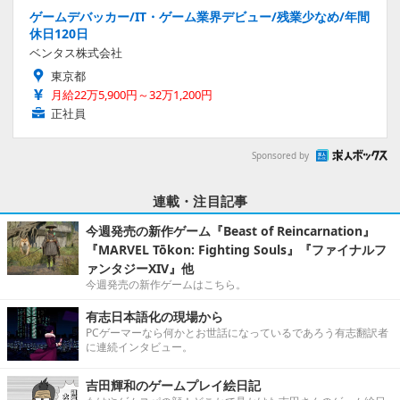
ゲームデバッカー/IT・ゲーム業界デビュー/残業少なめ/年間
休日120日
ベンタス株式会社
東京都
月給22万5,900円～32万1,200円
正社員
Sponsored by
連載・注目記事
今週発売の新作ゲーム『Beast of Reincarnation』
『MARVEL Tōkon: Fighting Souls』『ファイナルフ
ァンタジーXIV』他
今週発売の新作ゲームはこちら。
有志日本語化の現場から
PCゲーマーなら何かとお世話になっているであろう有志翻訳者
に連続インタビュー。
吉田輝和のゲームプレイ絵日記