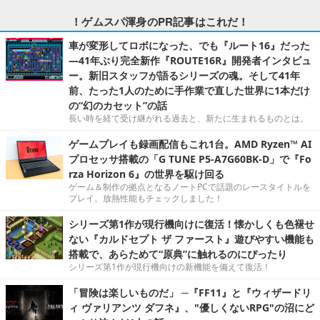
！ゲムスパ渾身のPR記事はこれだ！
車が変形してロボになった、でも『ルート16』だった
―41年ぶり完全新作『ROUTE16R』開発者インタビュ
ー。新旧スタッフが語るシリーズの魂。そして41年
前、たった1人のために手作業で直した世界に1本だけ
の“幻のカセット”の話
長い時を経て受け継がれる過去と、新たに生まれるものとは。
ゲームプレイも録画配信もこれ1台。AMD Ryzen™ AI
プロセッサ搭載の「G TUNE P5-A7G60BK-D」で『Fo
rza Horizon 6』の世界を駆け回る
ゲーム＆制作の拠点となるノートPCで話題のレースタイトルを
プレイ。放熱性能もチェックしました！
シリーズ第1作が現行機向けに復活！懐かしくも色褪せ
ない『カルドセプト ザ ファースト』遊びやすい機能も
搭載で、あらためて“原典”に触れるのにぴったり
シリーズ第1作が現行機向けの新機能を備えて復活！
「冒険は楽しいものだ」 ─『FF11』と『ウィザードリ
ィ ヴァリアンツ ダフネ』、"優しくないRPG"の沼にど