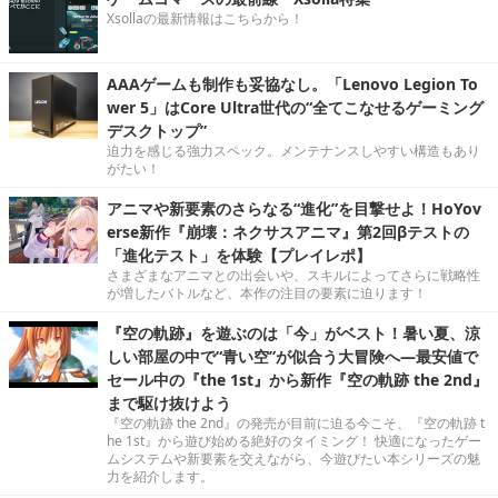
Xsollaの最新情報はこちらから！
AAAゲームも制作も妥協なし。「Lenovo Legion To
wer 5」はCore Ultra世代の“全てこなせるゲーミング
デスクトップ”
迫力を感じる強力スペック。メンテナンスしやすい構造もあり
がたい！
アニマや新要素のさらなる“進化”を目撃せよ！HoYov
erse新作『崩壊：ネクサスアニマ』第2回βテストの
「進化テスト」を体験【プレイレポ】
さまざまなアニマとの出会いや、スキルによってさらに戦略性
が増したバトルなど、本作の注目の要素に迫ります！
『空の軌跡』を遊ぶのは「今」がベスト！暑い夏、涼
しい部屋の中で“青い空”が似合う大冒険へ―最安値で
セール中の『the 1st』から新作『空の軌跡 the 2nd』
まで駆け抜けよう
『空の軌跡 the 2nd』の発売が目前に迫る今こそ、『空の軌跡 t
he 1st』から遊び始める絶好のタイミング！ 快適になったゲー
ムシステムや新要素を交えながら、今遊びたい本シリーズの魅
力を紹介します。