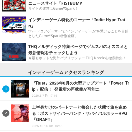
ニュースサイト「FISTBUMP」
サイトの運営はGame*Spark！
インディーゲーム特化のコーナー「Indie Hype Trai
n」
“ハードコアゲーマー”と“インディーゲーム”を繋げることを目的
としたGame*Spark特別企画。
THQノルディック特集ページでゲムスパのオススメと
最新情報をチェックしよう
今最もホットな海外パブリッシャー THQ Nordicを徹底特集！
インディーゲームアクセスランキング
『Rust』2026年8月の大型アップデート「Power Tr
ip」配信！ 発電所の再稼働が可能に
2026.8.7 Fri 17:15
上半身だけのパートナーと接合した状態で旅を進め
る！ポストサイバーパンク・サバイバルホラーRPG
『GRAFT』
2025.12.16 Tue 16:48