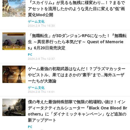
『スカイリム』が見るも無残に様変わり…！？まるで
アセットを流用したかのような見た目に変える“低”画
質化Mod公開
ゲーム文化
2024.2.8 Thu 16:30
「無職転生」が3DダンジョンRPGになった！『無職転
生 ～異世界行ったら本気だす～ Quest of Memorie
s』6月20日発売決定
PC
2024.2.8 Thu 12:37
ゲーム最強の初期武器はなんだ！？プラズマカッター
やピストル、果てはまさかの“素手”まで…海外ユーザ
ーたちが大激論
ゲーム文化
2024.2.8 Thu 14:01
僕の考えた最強特殊部隊で無限の戦場戦い抜け！イン
ディータクティカルシューター『Black One Blood Br
others』に「ダイナミックキャンペーン」など追加の
新アップデート
PC