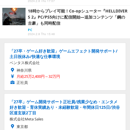
2024.2.8 Thu 17:07
18時からプレイ可能！Co-opシューター『HELLDIVER
S 2』PC/PS5向けに配信開始―追加コンテンツ「鋼の
古豪」も同時配信
PC
2024.2.8 Thu 15:48
「27卒・ゲーム好き歓迎」ゲームエフェクト開発サポート/
土日祝休み/快適な仕事環境
ベンタス株式会社
神奈川県
月給25万2,400円～32万円
正社員
「27卒」ゲーム開発サポート正社員/残業少なめ・エンタメ
好き歓迎・育休実績あり・未経験歓迎・年間休日125日/渋谷
区道玄坂2丁目
株式会社Meta Sales
東京都