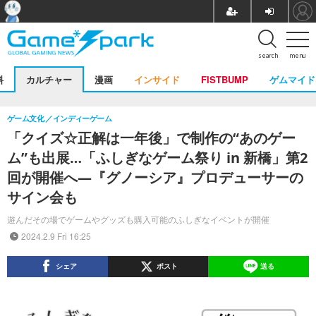
search
menu
料
カルチャー
漫画
インサイド
FISTBUMP
ゲムマイド
ゲーム文化
インディーゲーム
「クイズ☆正解は一年後」で制作の“あのゲー
ム”も出展…「ふしぎなゲーム祭り in 新橋」第2
回が開催へ―『グノーシア』プロデューサーの
サイン会も
遊んだその場でゲームやグッズも購入可能のふしぎなイベントが開催
2024.2.9 Fri 16:25
シェア
ポスト
送る