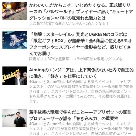
かわいい…だからこそ、いじめたくなる。正式版リリ
ースの『パルワールド』プレイヤーに訊く“キュートア
グレッション×パル”の底知れぬ魅力とは
正式版で登場する新たなパルもいじめたくなる！
『崩壊：スターレイル』爻光とUGREENのコラボは
「限定ギフトBOX」が超豪華！全6商品に使える5％オ
フクーポンやコスプレイヤー撮影会など、盛りだくさ
んでお届け
限定ギフトBOXは超豪華！コラボ4商品や限定でグッズも
Aimingのエンジニアは、上下関係のない社内で自主的
に働き、「好き」を仕事にしていく
4GamerとGame*Sparkの合同による就活イベント「キャリア
クエスト」の第4回が東京都立産業貿易センター浜松町館で開催
されました。このイベントに合わせ、自身の就活時のエピソー
ドを若手クリエイターに聞いてみたので、その模様をお届けし
ます。
若手抜擢の環境で学んだこと――アプリボットの運営
プロデューサーが語る「巻き込み力」の重要性
4GamerとGame*Sparkの合同による就活イベント「キャリア
クエスト」の第4回が東京都立産業貿易センター浜松町館で開催
されました。このイベントに合わせ、自身の就活時のエピソー