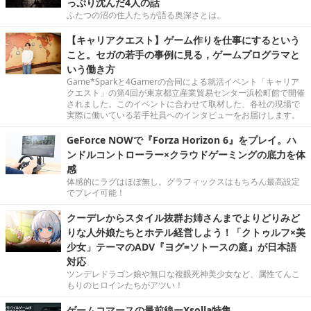
っぷり沈んだ4人の話
ふたつの沼の住人たちが語る奥深さとは。
【キャリアクエスト】ゲーム作りを仕事にするという
こと。セガの若手の事例に見る，ゲームプログラマと
いう働き方
Game*Sparkと4Gamerの合同による就活イベント「キャリア
クエスト」の第4回が東京都立産業貿易センター浜松町館で開催
されました。このイベントに合わせて取材した、各社の現場で
実際に働いている若手社員へのインタビューをお届けします。
GeForce NOWで『Forza Horizon 6』をプレイ。ハ
ンドルコントローラー×クラウドゲーミングの底力を体
感
体感的にラグはほぼ無し。グラフィックスはもちろん最高設定
でプレイ可能！
クーデレからスタイル抜群お姉さんまでよりどりみど
りな人外娘たちとホテル経営しよう！「クトゥルフ×美
少女」テーマのADV『ヨグ=ソトースの庭』が日本語
対応
ツンデレドラゴン娘や無口な複眼死神美少女など、属性てんこ
もりのヒロインたちがアツい！
ゲームコマースの最前線ーXsolla特集