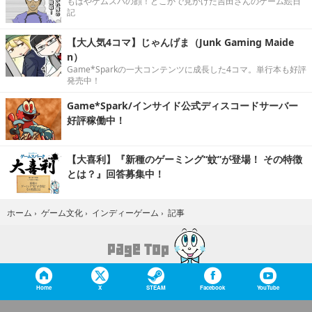
もはやゲムスパの顔！どこかで見かけた吉田さんのゲーム絵日
記
【大人気4コマ】じゃんげま（Junk Gaming Maide
n）
Game*Sparkの一大コンテンツに成長した4コマ。単行本も好評
発売中！
Game*Spark/インサイド公式ディスコードサーバー
好評稼働中！
【大喜利】『新種のゲーミング“蚊”が登場！ その特徴
とは？』回答募集中！
記事
ホーム
›
ゲーム文化
›
インディーゲーム
›
Home
X
STEAM
Facebook
YouTube